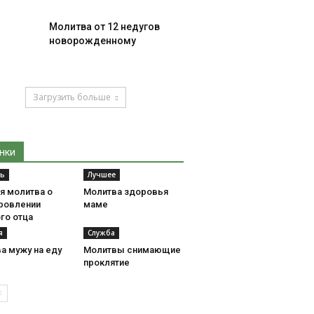
Молитва от 12 недугов
новорожденному
Загрузить больше
нки
ть
Лучшее
я молитва о
Молитва здоровья
ровлении
маме
го отца
я
Служба
а мужу на еду
Молитвы снимающие
проклятие