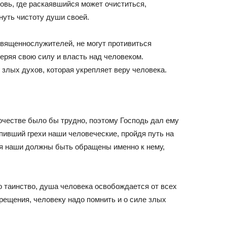
ковь, где раскаявшийся может очиститься,
нуть чистоту души своей.
священнослужителей, не могут противиться
теряя свою силу и власть над человеком.
 злых духов, которая укрепляет веру человека.
очестве было бы трудно, поэтому Господь дал ему
пивший грехи наши человеческие, пройдя путь на
ия наши должны быть обращены именно к нему,
 таинство, душа человека освобождается от всех
Крещения, человеку надо помнить и о силе злых