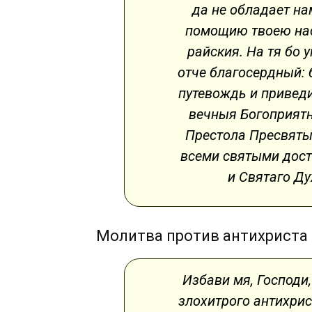
да не обладает на
помощию твоею нас
райския. На тя бо 
отче благосердный: 
путевождь и приведи
вечныя Богоприятн
Престола Пресвяты
всеми святыми дост
и Святаго Ду
Молитва против антихриста 
Избави мя, Господи
злохитрого антихрис