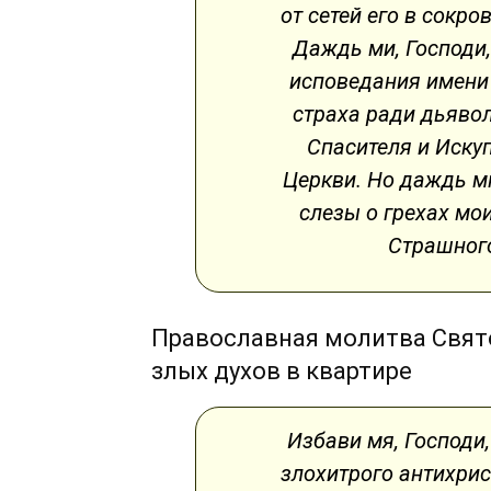
от сетей его в сокро
Даждь ми, Господи,
исповедания имени 
страха ради дьяволь
Спасителя и Искуп
Церкви. Но даждь мн
слезы о грехах мои
Страшного
Православная молитва Свят
злых духов в квартире
Избави мя, Господи
злохитрого антихрис