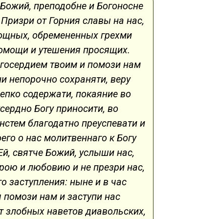
 Божий, преподобне и Богоносне
Призри от Горния славы на нас,
ощных, обремененных грехми
помощи и утешения просящих.
агосердием твоим и помози нам
и непорочно сохраняти, веру
епко содержати, покаяние во
сердно Богу приносити, во
нстем благодатно преуспевати и
его о нас молитвеннаго к Богу
Ей, святче Божий, услыши нас,
рою и любовию и не презри нас,
о заступления: ныне и в час
 помози нам и заступи нас
т злобных наветов диавольских,