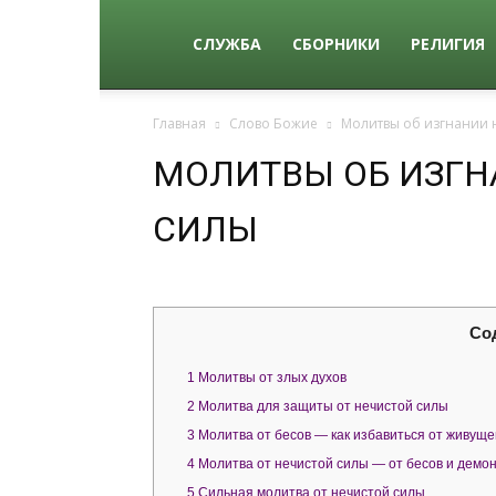
qkid.top
СЛУЖБА
СБОРНИКИ
РЕЛИГИЯ
Главная
Слово Божие
Молитвы об изгнании 
МОЛИТВЫ ОБ ИЗГН
СИЛЫ
Со
1
Молитвы от злых духов
2
Молитва для защиты от нечистой силы
3
Молитва от бесов — как избавиться от живуще
4
Молитва от нечистой силы — от бесов и демо
5
Сильная молитва от нечистой силы