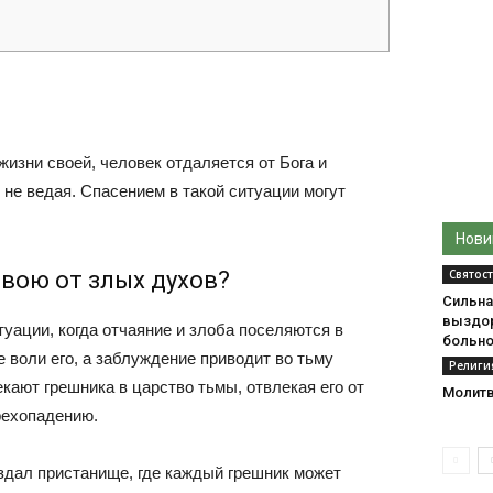
изни своей, человек отдаляется от Бога и
о не ведая. Спасением в такой ситуации могут
Нови
Святос
свою от злых духов?
Сильна
выздо
туации, когда отчаяние и злоба поселяются в
больно
е воли его, а заблуждение приводит во тьму
Религи
кают грешника в царство тьмы, отвлекая его от
Молитв
рехопадению.
здал пристанище, где каждый грешник может