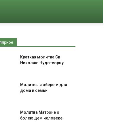
лярное
Краткая молитва Св
Николаю Чудотворцу
Молитвы и обереги для
дома и семьи
Молитва Матроне о
болеющем человеке