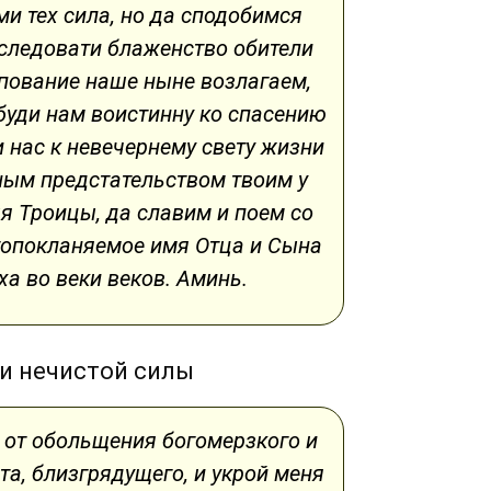
ми тех сила, но да сподобимся
ледовати блаженство обители
упование наше ныне возлагаем,
буди нам воистинну ко спасению
 нас к невечернему свету жизни
ым предстательством твоим у
я Троицы, да славим и поем со
опокланяемое имя Отца и Сына
ха во веки веков. Аминь.
и нечистой силы
, от обольщения богомерзкого и
та, близгрядущего, и укрой меня