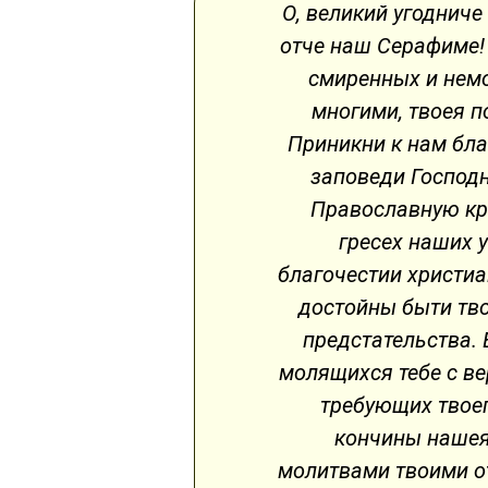
О, великий угодниче
отче наш Серафиме! 
смиренных и нем
многими, твоея 
Приникни к нам бл
заповеди Господн
Православную кр
гресех наших у
благочестии христиа
достойны быти тво
предстательства. 
молящихся тебе с ве
требующих твоег
кончины нашея
молитвами твоими о