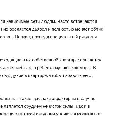
ляя невидимые сети людям. Часто встречаются
 них вселяется дьявол и полностью меняет облик
можно в Церкви, проведя специальный ритуал и
исходящие в их собственной квартире: слышатся
гается мебель, а ребёнка мучают кошмары. В
злых духов в квартире, чтобы избавить её от
болезнь – такие признаки характерны в случае,
оже является орудием нечистой силы. Как и в
елением в такой ситуации являются молитвы от