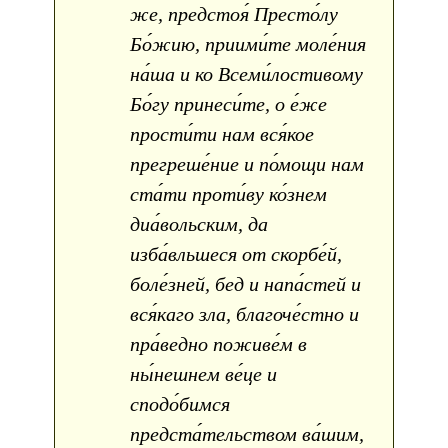
же, предстоя́ Престо́лу
Бо́жию, приими́те моле́ния
на́ша и ко Всеми́лостивому
Бо́гу принеси́те, о е́же
прости́ти нам вся́кое
прегреше́ние и по́мощи нам
ста́ти проти́ву ко́знем
диа́вольским, да
изба́вльшеся от скорбе́й,
боле́зней, бед и напа́стей и
вся́каго зла, благоче́стно и
пра́ведно поживе́м в
ны́нешнем ве́це и
сподо́бимся
предста́тельством ва́шим,