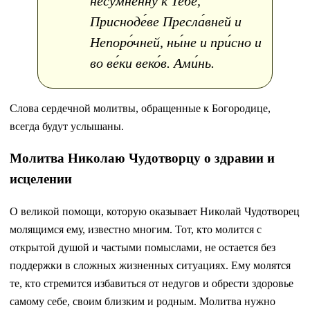
несумне́нну к Тебе́,
Присноде́ве Пресла́вней и
Непоро́чней, ны́не и при́сно и
во ве́ки веко́в. Ами́нь.
Слова сердечной молитвы, обращенные к Богородице,
всегда будут услышаны.
Молитва Николаю Чудотворцу о здравии и
исцелении
О великой помощи, которую оказывает Николай Чудотворец
молящимся ему, известно многим. Тот, кто молится с
открытой душой и частыми помыслами, не остается без
поддержки в сложных жизненных ситуациях. Ему молятся
те, кто стремится избавиться от недугов и обрести здоровье
самому себе, своим близким и родным. Молитва нужно