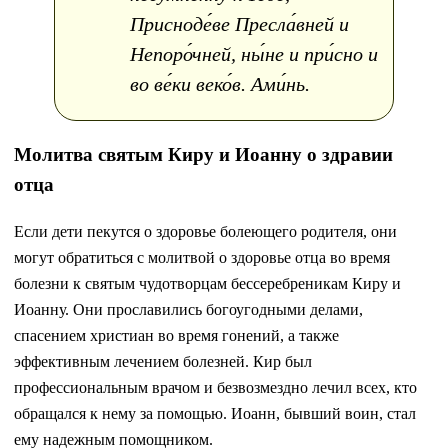
Присноде́ве Пресла́вней и
Непоро́чней, ны́не и при́сно и
во ве́ки веко́в. Ами́нь.
Молитва святым Киру и Иоанну о здравии
отца
Если дети пекутся о здоровье болеющего родителя, они
могут обратиться с молитвой о здоровье отца во время
болезни к святым чудотворцам бессеребреникам Киру и
Иоанну. Они прославились богоугодными делами,
спасением христиан во время гонений, а также
эффективным лечением болезней. Кир был
профессиональным врачом и безвозмездно лечил всех, кто
обращался к нему за помощью. Иоанн, бывший воин, стал
ему надежным помощником.