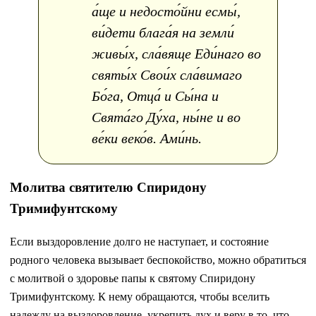
а́ще и недосто́йни есмы́,
ви́дети блага́я на земли́
живы́х, сла́вяще Еди́наго во
святы́х Свои́х сла́вимаго
Бо́га, Отца́ и Сы́на и
Свята́го Ду́ха, ны́не и во
ве́ки веко́в. Ами́нь.
Молитва святителю Спиридону
Тримифунтскому
Если выздоровление долго не наступает, и состояние
родного человека вызывает беспокойство, можно обратиться
с молитвой о здоровье папы к святому Спиридону
Тримифунтскому. К нему обращаются, чтобы вселить
надежду на выздоровление, укрепить дух и веру в то, что