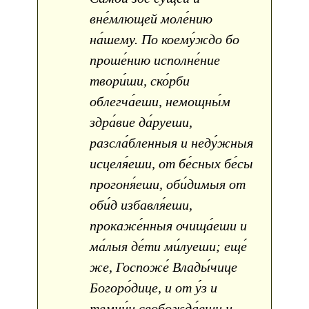
вне́млющей моле́нию
на́шему. По коему́ждо бо
проше́нию исполне́ние
твори́ши, ско́рби
облегча́еши, немощны́м
здра́вие да́руеши,
разсла́бленныя и неду́жныя
исцеля́еши, от бе́сных бе́сы
прогоня́еши, оби́димыя от
оби́д избавля́еши,
прокаже́нныя очища́еши и
ма́лыя де́ти ми́луеши; еще́
же, Госпоже́ Влады́чице
Богоро́дице, и от у́з и
темни́ц свобожда́еши и