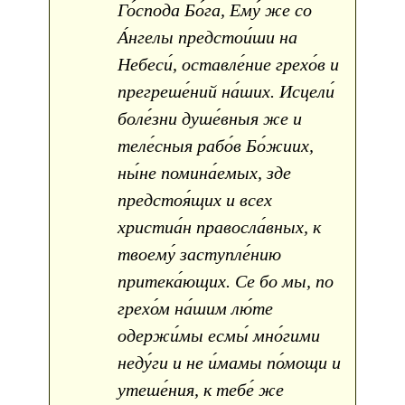
Го́спода Бо́га, Ему́ же со
А́нгелы предстои́ши на
Небеси́, оставле́ние грехо́в и
прегреше́ний на́ших. Исцели́
боле́зни душе́вныя же и
теле́сныя рабо́в Бо́жиих,
ны́не помина́емых, зде
предстоя́щих и всех
христиа́н правосла́вных, к
твоему́ заступле́нию
притека́ющих. Се бо мы, по
грехо́м на́шим лю́те
одержи́мы есмы́ мно́гими
неду́ги и не и́мамы по́мощи и
утеше́ния, к тебе́ же