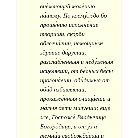
вне́млющей моле́нию
на́шему. По коему́ждо бо
проше́нию исполне́ние
твори́ши, ско́рби
облегча́еши, немощны́м
здра́вие да́руеши,
разсла́бленныя и неду́жныя
исцеля́еши, от бе́сных бе́сы
прогоня́еши, оби́димыя от
оби́д избавля́еши,
прокаже́нныя очища́еши и
ма́лыя де́ти ми́луеши; еще́
же, Госпоже́ Влады́чице
Богоро́дице, и от у́з и
темни́ц свобожда́еши и