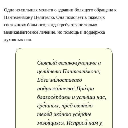
Одна из сильных молитв о здравии болящего обращена к
Пантелеймону Целителю. Она помогает в тяжелых
состояниях больного, когда требуется не только
медикаментозное лечение, но помощь и поддержка
духовных сил.
Святы́й великому́чениче и
цели́телю Пантелеи́моне,
Бо́га ми́лостиваго
подража́телю! При́зри
благосе́рдием и услы́ши нас,
гре́шных, пред свято́ю
твое́й ико́ною усе́рдне
моля́щихся. Испроси́ нам у