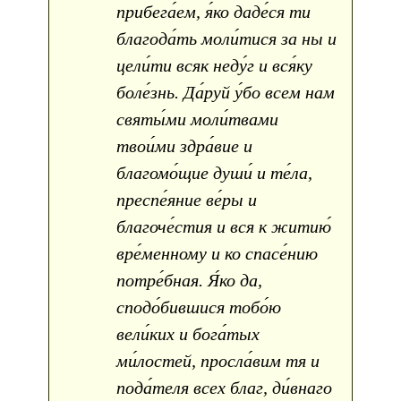
прибега́ем, я́ко даде́ся ти
благода́ть моли́тися за ны и
цели́ти всяк неду́г и вся́ку
боле́знь. Да́руй у́бо всем нам
святы́ми моли́твами
твои́ми здра́вие и
благомо́щие души́ и те́ла,
преспе́яние ве́ры и
благоче́стия и вся к житию́
вре́менному и ко спасе́нию
потре́бная. Я́ко да,
сподо́бившися тобо́ю
вели́ких и бога́тых
ми́лостей, просла́вим тя и
пода́теля всех благ, ди́внаго