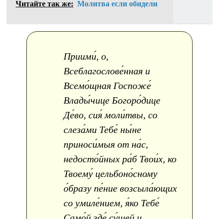
Читайте так же:
Молитва если обидели
Приими́, о,
Всеблагослове́нная и
Всемо́щная Госпоже́
Влады́чице Богоро́дице
Де́во, сия́ моли́твы, со
слеза́ми Тебе́ ны́не
приноси́мыя от на́с,
недосто́йных ра́б Твои́х, ко
Твоему́ цельбоно́сному
о́бразу пе́ние возсыла́ющих
со умиле́нием, я́ко Тебе́
Само́й зде́ су́щей и