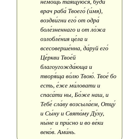
не́мощь тая́щуюся, бу́ди
врач раба́ Твоего́ (и́мя),
воздви́гни его́ от одра́
боле́зненнаго и от ло́жа
озлобле́ния це́ла и
всесоверше́нна, да́руй его́
Це́ркви Твое́й
благоугожда́юща и
творя́ща во́лю Твою́. Твое́ бо
есть, е́же ми́ловати и
спаса́ти ны, Бо́же наш, и
Тебе́ сла́ву возсыла́ем, Отцу́
и Сы́ну и Свято́му Ду́ху,
ны́не и при́сно и во ве́ки
веко́в. Ами́нь.