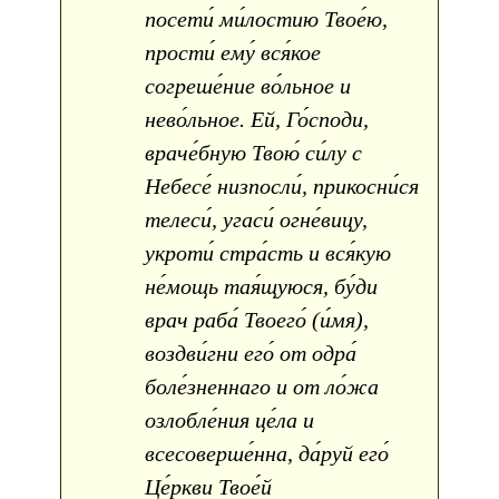
посети́ ми́лостию Твое́ю,
прости́ ему́ вся́кое
согреше́ние во́льное и
нево́льное. Ей, Го́споди,
враче́бную Твою́ си́лу с
Небесе́ низпосли́, прикосни́ся
телеси́, угаси́ огне́вицу,
укроти́ стра́сть и вся́кую
не́мощь тая́щуюся, бу́ди
врач раба́ Твоего́ (и́мя),
воздви́гни его́ от одра́
боле́зненнаго и от ло́жа
озлобле́ния це́ла и
всесоверше́нна, да́руй его́
Це́ркви Твое́й