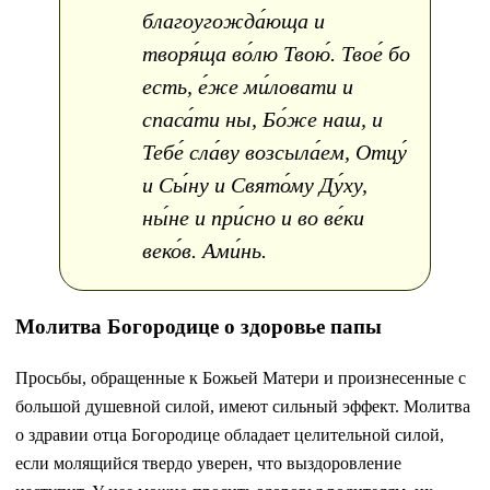
благоугожда́юща и
творя́ща во́лю Твою́. Твое́ бо
есть, е́же ми́ловати и
спаса́ти ны, Бо́же наш, и
Тебе́ сла́ву возсыла́ем, Отцу́
и Сы́ну и Свято́му Ду́ху,
ны́не и при́сно и во ве́ки
веко́в. Ами́нь.
Молитва Богородице о здоровье папы
Просьбы, обращенные к Божьей Матери и произнесенные с
большой душевной силой, имеют сильный эффект. Молитва
о здравии отца Богородице обладает целительной силой,
если молящийся твердо уверен, что выздоровление