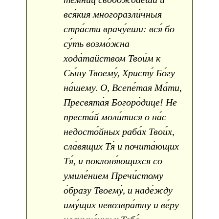
вся́кия многоразли́чныя
стра́сти врачу́еши: вся́ бо
су́ть возмо́жна
хода́тайством Твои́м к
Сы́ну Твоему́, Христу́ Бо́гу
на́шему. О, Всепе́тая Ма́ти,
Пресвята́я Богоро́дице! Не
преста́й моли́тися о на́с
недосто́йных раба́х Твои́х,
сла́вящих Тя́ и почита́ющих
Тя́, и поклоня́ющихся со
умиле́нием Пречи́стому
о́бразу Твоему́, и наде́жду
иму́щих невозвра́тну и ве́ру