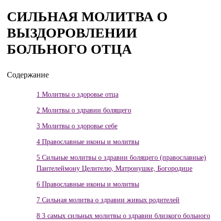
СИЛЬНАЯ МОЛИТВА О
ВЫЗДОРОВЛЕНИИ
БОЛЬНОГО ОТЦА
Содержание
1
Молитвы о здоровье отца
2
Молитвы о здравии болящего
3
Молитвы о здоровье себе
4
Православные иконы и молитвы
5
Сильные молитвы о здравии болящего (православные)
Пантелеймону Целителю, Матронушке, Богородице
6
Православные иконы и молитвы
7
Сильная молитва о здравии живых родителей
8
3 самых сильных молитвы о здравии близкого больного