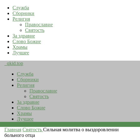
Служба
Сборники
Религия
Православие
Святость
За здравие
Слово Божие
Храмы
Лучшее
qkid.top
Служба
Сборники
Религия
Православие
Святость
За здравие
Слово Божие
Храмы
Лучшее
Главная
Святость
Сильная молитва о выздоровлении
больного отца