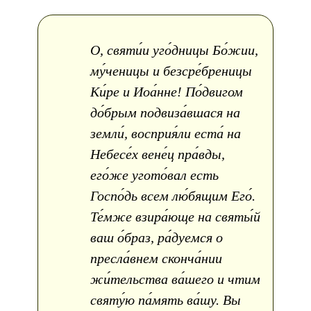
О, святи́и уго́дницы Бо́жии,
му́ченицы и безсре́бреницы
Ки́ре и Иоа́нне! По́двигом
до́брым подвиза́вшася на
земли́, восприя́ли еста́ на
Небесе́х вене́ц пра́вды,
его́же угото́вал есть
Госпо́дь всем лю́бящим Его́.
Те́мже взира́юще на святы́й
ваш о́браз, ра́дуемся о
пресла́внем сконча́нии
жи́тельства ва́шего и чтим
святу́ю па́мять ва́шу. Вы