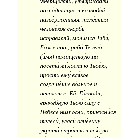
умерщвля́яй, утвержда́яй
низпа́дающия и возводя́й
низве́рженныя, теле́сныя
челове́ков ско́рби
исправля́яй, мо́лимся Тебе́,
Бо́же наш, раба́ Твоего́
(и́мя) немощству́юща
посети́ ми́лостию Твое́ю,
прости́ ему́ вся́кое
согреше́ние во́льное и
нево́льное. Ей, Го́споди,
враче́бную Твою́ си́лу с
Небесе́ низпосли́, прикосни́ся
телеси́, угаси́ огне́вицу,
укроти́ стра́сть и вся́кую