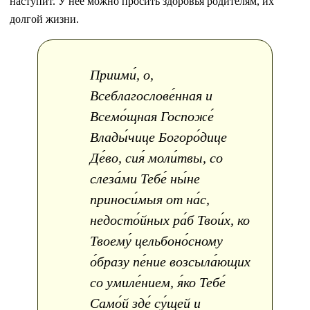
наступит. У нее можно просить здоровья родителям, их
долгой жизни.
Приими́, о,
Всеблагослове́нная и
Всемо́щная Госпоже́
Влады́чице Богоро́дице
Де́во, сия́ моли́твы, со
слеза́ми Тебе́ ны́не
приноси́мыя от на́с,
недосто́йных ра́б Твои́х, ко
Твоему́ цельбоно́сному
о́бразу пе́ние возсыла́ющих
со умиле́нием, я́ко Тебе́
Само́й зде́ су́щей и