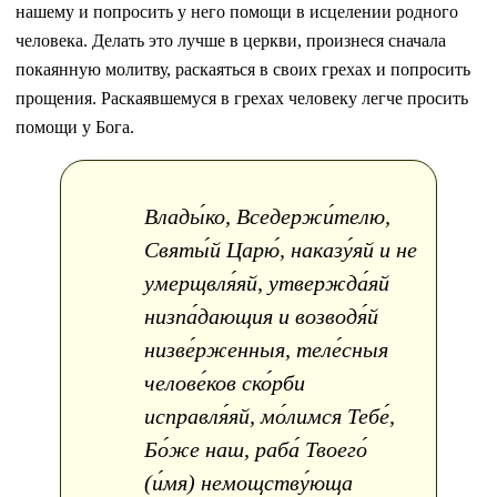
нашему и попросить у него помощи в исцелении родного
человека. Делать это лучше в церкви, произнеся сначала
покаянную молитву, раскаяться в своих грехах и попросить
прощения. Раскаявшемуся в грехах человеку легче просить
помощи у Бога.
Влады́ко, Вседержи́телю,
Святы́й Царю́, наказу́яй и не
умерщвля́яй, утвержда́яй
низпа́дающия и возводя́й
низве́рженныя, теле́сныя
челове́ков ско́рби
исправля́яй, мо́лимся Тебе́,
Бо́же наш, раба́ Твоего́
(и́мя) немощству́юща