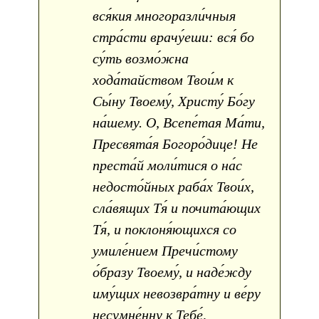
вся́кия многоразли́чныя
стра́сти врачу́еши: вся́ бо
су́ть возмо́жна
хода́тайством Твои́м к
Сы́ну Твоему́, Христу́ Бо́гу
на́шему. О, Всепе́тая Ма́ти,
Пресвята́я Богоро́дице! Не
преста́й моли́тися о на́с
недосто́йных раба́х Твои́х,
сла́вящих Тя́ и почита́ющих
Тя́, и поклоня́ющихся со
умиле́нием Пречи́стому
о́бразу Твоему́, и наде́жду
иму́щих невозвра́тну и ве́ру
несумне́нну к Тебе́,