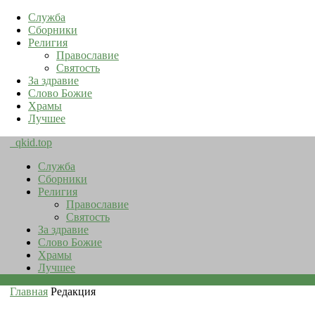
Служба
Сборники
Религия
Православие
Святость
За здравие
Слово Божие
Храмы
Лучшее
qkid.top
Служба
Сборники
Религия
Православие
Святость
За здравие
Слово Божие
Храмы
Лучшее
Главная
Редакция