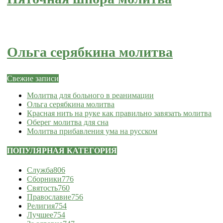
Ольга серябкина молитва
Свежие записи
Молитва для больного в реанимации
Ольга серябкина молитва
Красная нить на руке как правильно завязать молитва
Оберег молитва для сна
Молитва прибавления ума на русском
ПОПУЛЯРНАЯ КАТЕГОРИЯ
Служба
806
Сборники
776
Святость
760
Православие
756
Религия
754
Лучшее
754