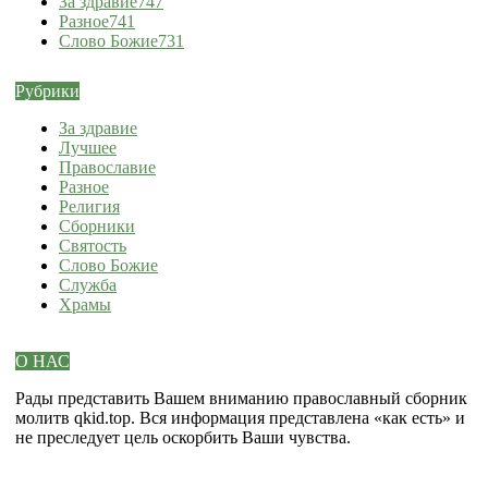
За здравие
747
Разное
741
Слово Божие
731
Рубрики
За здравие
Лучшее
Православие
Разное
Религия
Сборники
Святость
Слово Божие
Служба
Храмы
О НАС
Рады представить Вашем вниманию православный сборник
молитв qkid.top. Вся информация представлена «как есть» и
не преследует цель оскорбить Ваши чувства.