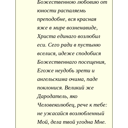
Божественною любовию от
юности распаляемь
преподобне, вся красная
яже в мире возненавиде,
Христа единаго возлюбил
еси. Сего ради в пустыню
вселися, идеже сподобися
Божественнаго посещения,
Егоже неудобь зрети и
aнгельскима очима, паде
поклонися. Великий же
Дародатель, яко
Человеколюбец, рече к тебе:
не ужасайся возлюбленный
Мой, дела твой угодна Мне.