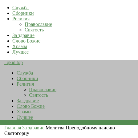
Служба
Сборники
Религия
Православие
Святость
За здравие
Слово Божие
Храмы
Лучшее
qkid.top
Служба
Сборники
Религия
Православие
Святость
За здравие
Слово Божие
Храмы
Лучшее
Главная
За здравие
Молитва Преподобному паисию
Святогорцу