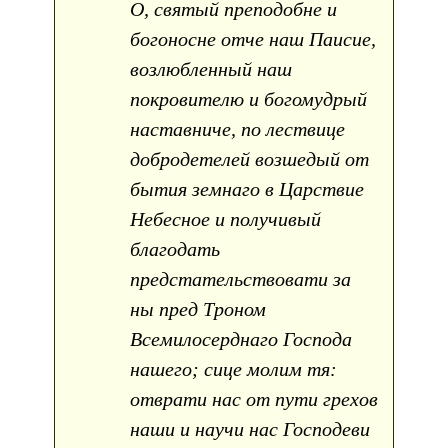
О, святый преподобне и
богоносне отче наш Паисие,
возлюбленный наш
покровителю и богомудрый
наставниче, по лествице
добродетелей возшедый от
бытия земнаго в Царствие
Небесное и получивый
благодать
предстательствовати за
ны пред Троном
Всемилосерднаго Господа
нашего; сице молим тя:
отврати нас от пути грехов
наши и научи нас Господеви