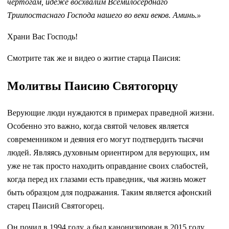
чертогам, идеже восхвалим Всемилосерднаго
Триипостаснаго Господа нашего во веки веков. Аминь.»
Храни Вас Господь!
Смотрите так же и видео о житие старца Паисия:
Молитвы Паисию Святогорцу
Верующие люди нуждаются в примерах праведной жизни.
Особенно это важно, когда святой человек является
современником и деяния его могут подтвердить тысячи
людей. Являясь духовным ориентиром для верующих, им
уже не так просто находить оправдание своих слабостей,
когда перед их глазами есть праведник, чья жизнь может
быть образцом для подражания. Таким является афонский
старец Паисий Святогорец.
Он почил в 1994 году, а был канонизирован в 2015 году.