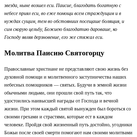
звезда, ныне возшел еси. Паисие, благодать богатную с
небесе приял еси, во еже помощи всем страждущим и в
нуждах сущим, тем во обстояниих посещаше болящия, и
сим скорую цельбу, Божиею благодатию дароваше, ко
Господу являя дерзновение, его же стяжал еси.
Молитва Паисию Святогорцу
Православные христиане не представляют свою жизнь без
духовной помощи и молитвенного заступничества наших
небесных помощников — святых. Будучи в земной жизни
обычными людьми, они прошли свой путь так, что
удостоились наивысшей награды от Господа и вечной
жизни. При этом каждый святой вынужден был бороться со
своими грехами и страстями, которые ест в каждом
человеке. Пройдя свой жизненный путь достойно, угодники
Божьи после своей смерти помогают нам своими молитвами