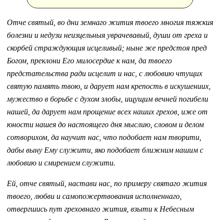
Отче святый, во дни земнаго жития твоего многия тяжкия
болезни и недузи неизцельныя уврачевавый, души от греха и
скорбей страждующия исцеливый; ныне же предстоя пред
Богом, преклони Его милосердие к нам, да твоего
предстательства ради исцелит и нас, с любовию чтущих
святую память твою, и дарует нам крепость в искушениих,
мужество в борьбе с духом злобы, ищущим вечней погибели
нашей, да дарует нам прощение всех наших грехов, иже от
юности нашея до настоящего дня мыслию, словом и делом
сотворихом, да научит нас, что подобает нам творити,
дабы выну Ему служити, яко подобает ближним нашим с
любовию и смирением служити.
Ей, отче святый, настави нас, по примеру святаго жития
твоего, любви и самопожертвования исполненнаго,
отвергшись пут греховнаго жития, взыти к Небесным