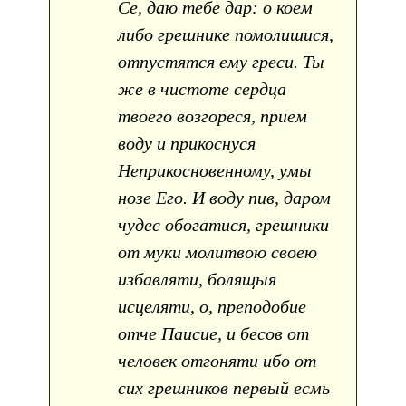
Се, даю тебе дар: о коем
либо грешнике помолишися,
отпустятся ему греси. Ты
же в чистоте сердца
твоего возгореся, прием
воду и прикоснуся
Неприкосновенному, умы
нозе Его. И воду пив, даром
чудес обогатися, грешники
от муки молитвою своею
избавляти, болящыя
исцеляти, о, преподобие
отче Паисие, и бесов от
человек отгоняти ибо от
сих грешников первый есмь