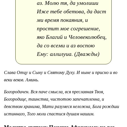
аз. Молю тя, да умолиши
Иже тебе обетова, да даст
ми время покаяния, и
простит мое согрешение,
яко Благий и Человеколюбец,
да со всеми и аз воспою
Ему: аллилуиа. (Дважды)
Слава Отцу и Сыну и Святому Духу. И ныне и присно и во
веки веков. Аминь.
Богородичен. Вся паче смысла, вся преславная Твоя,
Богородице, таинства, чистотою запечатленна, и
девством хранима, Мати разумеся неложна, Бога рождши
истиннаго, Того моли спастися душам нашим.