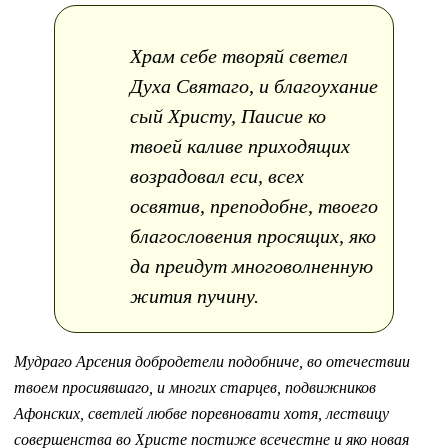
Храм себе творяй светел
Духа Святаго, и благоухание
сый Христу, Паисие ко
твоей каливе приходящих
возрадовал еси, всех
освятив, преподобне, твоего
благословения просящих, яко
да преидут многоволненную
жития пучину.
Мудраго Арсения добродетели подобниче, во отечествии
твоем просиявшаго, и многих старцев, подвижников
Афонских, светлей любве поревновати хотя, лествицу
совершенства во Христе постиже всечестне и яко новая