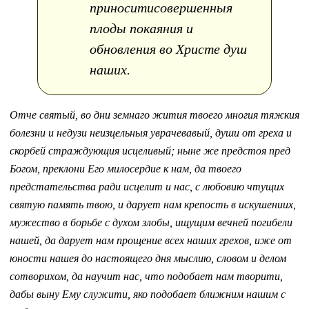
приноситисовершенныя
плоды покаяния и
обновления во Христе душ
наших.
Отче святый, во дни земнаго жития твоего многия тяжкия
болезни и недузи неизцельныя уврачевавый, души от греха и
скорбей страждующия исцеливый; ныне же предстоя пред
Богом, преклони Его милосердие к нам, да твоего
предстательства ради исцелит и нас, с любовию чтущих
святую память твою, и дарует нам крепость в искушениих,
мужество в борьбе с духом злобы, ищущим вечней погибели
нашей, да дарует нам прощение всех наших грехов, иже от
юности нашея до настоящего дня мыслию, словом и делом
сотворихом, да научит нас, что подобает нам творити,
дабы выну Ему служити, яко подобает ближним нашим с