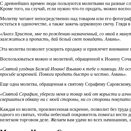
С древнейших времен люди пользуются молитвами на разные слу
Кроме того, на случай, если нужно что-то продать, можно воспол
Молитву читают непосредственно над товаром или его фотографи
остаться в одиночестве, а также зажечь церковную свечу. Глядя
«Ангел Христов, мне по рождению назначенный, со мной в мину
залежаться и пропасть, дай белый свет повидать. Аминь».
Эта молитва позволит ускорить продажу и привлечет внимание
Воспользоваться можно и молитвой, обращенной к Иоанну Соча
«Святой угодник Божий Иоанн! Взываю к тебе о помощи. Не ост
просьбе искренней. Помоги продать быстро и честно. Аминь».
Еще одна молитва, обращенная к святому Серафиму Саровскому,
«Святой Серафим, убереги меня и товар мой от корысти и алчно
свершиться обману ни с моей стороны, ни со стороны покупате
Каждая из молитв, произнесенная искренне, позволит без труда р
одного из святых, чтобы небесный покровитель помогал вести д
нелегком торговом деле. Желаем вам удачи во всех начинаниях, 