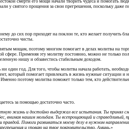
 жестокой смерти его мощи начали творить чудеса и помогать л
ли у святого прощения за свои прегрешения, поскольку даже п
нему до сих пор приходят на поклон те, кто желает получить б
остаточно чисты.
святым мощам, поэтому многим помогает в делах молитва на торг
той сфере. Применяя эту молитву постоянно, можно не только п
еделенную нишу и обзавестись стабильным доходом.
ть ни один год. Для того, чтобы молитва начала работать, необ
ент, который помогает привлекать в жизнь нужные ситуации и 
в. Именно поэтому молитва поможет только тем, кто действительн
аетесь за помощью достаточно часто.
тную жизнь и достойно выдержал все испытания. Ты принял сме
с, внимая нашим мольбам. Ты всепрощающий и справедливый, пр
й и правдой. Помоги развиваться моему делу в нужном направлени
прегрешения и уповаю на твое покровительство. Аминь
.»