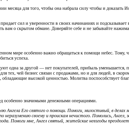
 месяца для того, чтобы она набрала силу чтобы и доказать Иоа
е придает сил и уверенности в своих начинаниях и подсказывает
ь вам о скрытом обмане. Доверяйте себе и не забывайте нажима
нном мире особенно важно обращаться к помощи небес. Тому, чь
биться успеха.
едуют одна за другой — нет покупателей, прибыль уменьшается,
для тех, чей бизнес связан с продажами, но и для людей, в ск
еты, обладающие высокой ценностью. Молитва поспособствует б
еред особенно значимыми денежными операциями.
лю Ангела Его святого о помощи. Помоги, милостивый, в делах мо
по неразумению своему и проискам нечистого. Помолись, Ангел, за
пода. Помоги мне, Ангел святый, житейские невзгоды преодолеть