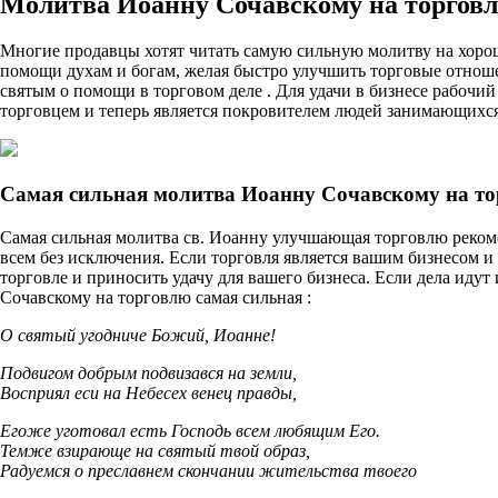
Молитва Иоанну Сочавскому на торговл
Многие продавцы хотят читать самую сильную молитву на хорош
помощи духам и богам, желая быстро улучшить торговые отноше
святым о помощи в торговом деле . Для удачи в бизнесе рабочи
торговцем и теперь является покровителем людей занимающихся
Самая сильная молитва Иоанну Сочавскому на т
Самая сильная молитва св. Иоанну улучшающая торговлю реком
всем без исключения. Если торговля является вашим бизнесом и р
торговле и приносить удачу для вашего бизнеса. Если дела иду
Сочавскому на торговлю самая сильная :
О святый угодниче Божий, Иоанне!
Подвигом добрым подвизався на земли,
Восприял еси на Небесех венец правды,
Егоже уготовал есть Господь всем любящим Его.
Темже взирающе на святый твой образ,
Радуемся о преславнем скончании жительства твоего