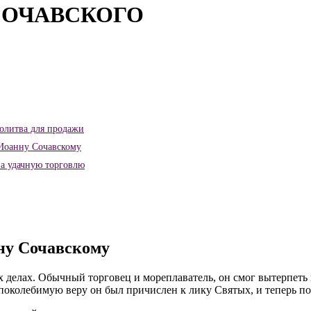
СОЧАВСКОГО
олитва для продажи
Иоанну Сочавскому
на удачную торговлю
ну Сочавскому
х делах. Обычный торговец и мореплаватель, он смог вытерпеть
поколебимую веру он был причислен к лику Святых, и теперь по