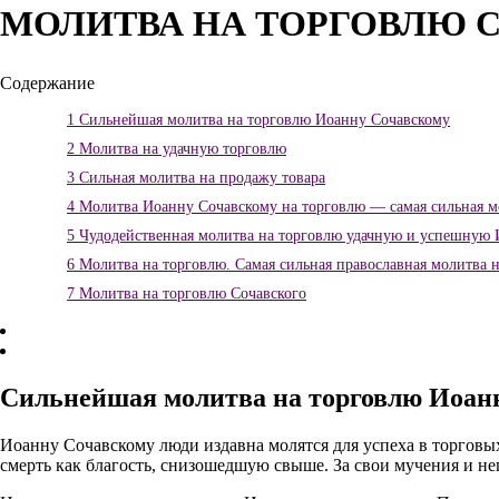
МОЛИТВА НА ТОРГОВЛЮ 
Содержание
1
Сильнейшая молитва на торговлю Иоанну Сочавскому
2
Молитва на удачную торговлю
3
Сильная молитва на продажу товара
4
Молитва Иоанну Сочавскому на торговлю — самая сильная м
5
Чудодейственная молитва на торговлю удачную и успешную 
6
Молитва на торговлю. Самая сильная православная молитва 
7
Молитва на торговлю Сочавского
Сильнейшая молитва на торговлю Иоан
Иоанну Сочавскому люди издавна молятся для успеха в торговы
смерть как благость, снизошедшую свыше. За свои мучения и не