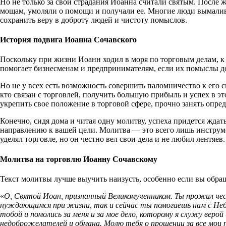
Но не только за свои страдания Иоанна считали святым. После
мощам, умоляли о помощи и получали ее. Многие люди вымалива
сохранить веру в доброту людей и чистоту помыслов.
История подвига Иоанна Сочавского
Поскольку при жизни Иоанн ходил в моря по торговым делам, к 
помогает бизнесменам и предпринимателям, если их помыслы д
Но не у всех есть возможность совершить паломничество к его 
кто связан с торговлей, получить большую прибыль и успех в э
укрепить свое положение в торговой сфере, прочно занять опр
Конечно, сидя дома и читая одну молитву, успеха придется жда
направлению к вашей цели. Молитва — это всего лишь инструм
уделял торговле, но он честно вел свои дела и не любил лентяе
Молитва на торговлю Иоанну Сочавскому
Текст молитвы лучше выучить наизусть, особенно если вы обращ
«
О, Святой Иоан, признанный Великомученником. Ты прожил чес
нуждающимся при жизни, так и сейчас ты помогаешь нам с Небе
тобой и помолись за меня и за мое дело, которому я служу веро
недоброжелателей и обмана. Молю тебя о прощении за все мои 