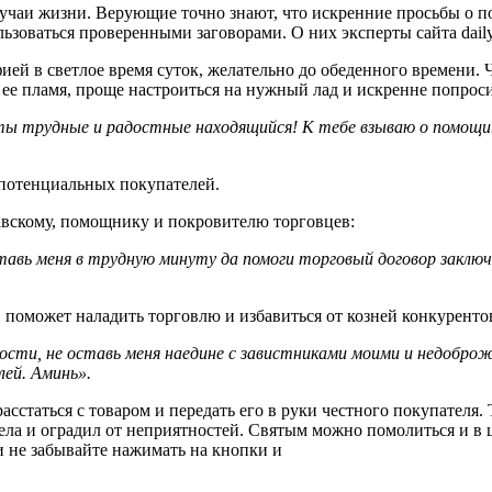
чаи жизни. Верующие точно знают, что искренние просьбы о по
ьзоваться проверенными заговорами. О них эксперты сайта dailyh
ей в светлое время суток, желательно до обеденного времени. Ч
 в ее пламя, проще настроиться на нужный лад и искренне попрос
ты трудные и радостные находящийся! К тебе взываю о помощи.
 потенциальных покупателей.
вскому, помощнику и покровителю торговцев:
авь меня в трудную минуту да помоги торговый договор заключ
 поможет наладить торговлю и избавиться от козней конкуренто
сти, не оставь меня наедине с завистниками моими и недоброже
лей. Аминь».
асстаться с товаром и передать его в руки честного покупателя. 
ела и оградил от неприятностей. Святым можно помолиться и в 
и не забывайте нажимать на кнопки и