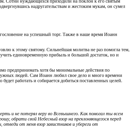
юдям. Сотни нуждающихся приходили на поклон к его святым
одвергнувшись надругательствам и жестоким мукам, он сумел
лагословение на успешный торг. Также в наше время Иоанн
овлю к этому святому. Сильнейшая молитва не раз помогла тем,
олучить единовременную прибыль и большой достаток, но и
ходимо предпринимать хотя бы минимальные действия по
нужных людей. Сам Иоанн любил свое дело и много времени
о будет работать и собирается добиться поставленных целей.
рть и не потерял веру во Всевышнего. Как помогал ты всем
ошу, обрати свой Небесный взор на преклоняющегося перед
и, отведи от меня взор завистников и убереги от