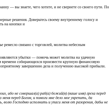
нну — вы знаете, чего хотите, и не свернете со своего пути. По
 верные решения. Доверьтесь своему внутреннему голосу и
ть на кнопки и
е ремесло связано с торговлей, молитва небесным
 появляются убытки — помочь может молитва на удачную
ором времени собирающихся произвести крупную финансовую
лагоприятному завершению дела и получению высокой прибыли.
их, ибо не совершал(а) раб(а) божий(я) (ваше имя) греха перед
 меня перед Богом, и помоги мне дело мое укрепить, да
, волю Господню исполнить и упаси меня от разорения, дабы не