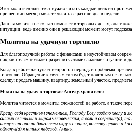
Этот молитвенный текст нужно читать каждый день на протяжении
прошествии месяца можете читать ее раз или два в неделю.
Данная молитва не только помогает в торговых делах, она такж
интуиции, ведь именно они в решающий момент могут подсказат
Молитва на удачную торговлю
Для благополучной работы с финансами в неустойчивом совреме
покровителям поможет разрешить самые сложные ситуации и до
Когда в работе наступает непростой период, и проблемы пресл
торговлю. Обращение к святым силам будет полезным не только 
сделку: продать машину, квартиру, земельный участок, предм
Молитва на удачу в торговле Ангелу-хранителю
Молитва читается в моменты сложностей на работе, а также п
Крещу себя крестным знамением, Господу Богу воздаю хвалу и мо
силами святыми и миром человеческим, а если и согрешил(а), то 
послужит оно на благо всем окружающим, во славу церкви и Гос
обманул(а) я ничьих надежд. Аминь.