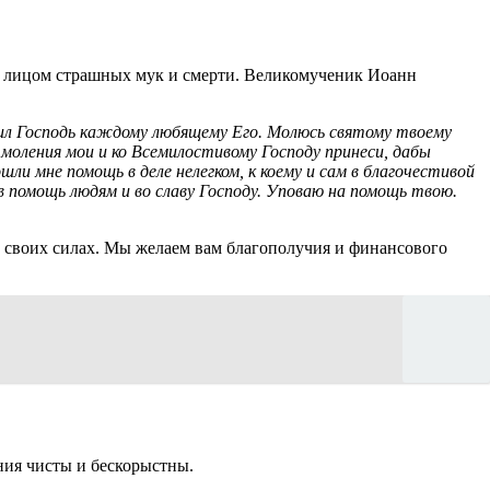
ед лицом страшных мук и смерти. Великомученик Иоанн
вил Господь каждому любящему Его. Молюсь святому твоему
моления мои и ко Всемилостивому Господу принеси, дабы
ошли мне помощь в деле нелегком, к коему и сам в благочестивой
 помощь людям и во славу Господу. Уповаю на помощь твою.
в своих силах. Мы желаем вам благополучия и финансового
ния чисты и бескорыстны.