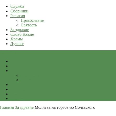
Служба
Сборники
Религия
Православие
Святость
За здравие
Слово Божие
Храмы
Лучшее
qkid.top
Служба
Сборники
Религия
Православие
Святость
За здравие
Слово Божие
Храмы
Лучшее
Главная
За здравие
Молитва на торговлю Сочавского