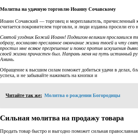
Молитва на удачную торговлю Иоанну Сочавскому
Иоанн Сочавский — торговец и мореплаватель, причисленный к
считается покровителем торговли, и люди издавна просили его н
Святой угодник Божий Иоанн! Подвигом великим прославился ты
образу, восхваляю преславное окончание жизни твоей и чту св
простил мне всякое прегрешение и помог против искушения дьяволь
своей жизни причастен был. Направь меня на путь истинный рук
Аминь.
Обращение к высшим силам поможет добиться удачи в делах, бл
успеха, и не забывайте нажимать на кнопки и
Читайте так же:
Молитва о рождении Богородицы
Сильная молитва на продажу товара
Продать товар быстро и выгодно поможет сильная православна