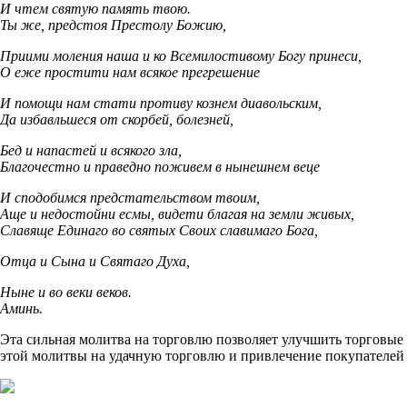
И чтем святую память твою.
Ты же, предстоя Престолу Божию,
Приими моления наша и ко Всемилостивому Богу принеси,
О еже простити нам всякое прегрешение
И помощи нам стати противу кознем диавольским,
Да избавльшеся от скорбей, болезней,
Бед и напастей и всякого зла,
Благочестно и праведно поживем в нынешнем веце
И сподобимся предстательством твоим,
Аще и недостойни есмы, видети благая на земли живых,
Славяще Единаго во святых Своих славимаго Бога,
Отца и Сына и Святаго Духа,
Ныне и во веки веков.
Аминь.
Эта сильная молитва на торговлю позволяет улучшить торговые д
этой молитвы на удачную торговлю и привлечение покупателе