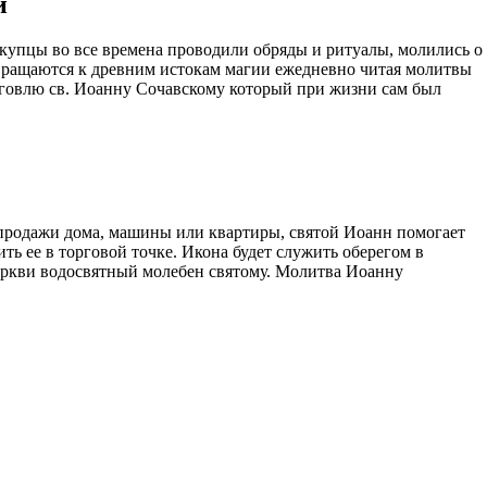
и
купцы во все времена проводили обряды и ритуалы, молились о
звращаются к древним истокам магии ежедневно читая молитвы
орговлю св. Иоанну Сочавскому который при жизни сам был
 продажи дома, машины или квартиры, святой Иоанн помогает
ть ее в торговой точке. Икона будет служить оберегом в
 церкви водосвятный молебен святому. Молитва Иоанну