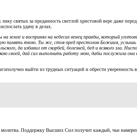
 лику святых за преданность светлой христовой вере даже пер
испослать удачу в делах.
 на земле и воспринял на небесах венец правды, который угото
ятую память твою. Ты же, стоя пред престолом Божиим, услышь 
ского, да избавил от скорбей, болезней, бед и всякого зла. Нисп
ою своей, дай сил выполнить работу мою, дабы послужила она в
агополучно выйти из трудных ситуаций и обрести уверенность 
я молитва. Поддержку Высших Сил получит каждый, чьи намере