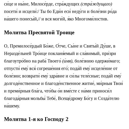
си́це и ны́не, Милосе́рде, стра́ждущих
(стра́ждущаго)
посети́ и исцели́:/ Ты бо Еди́н еси́ неду́ги и боле́зни ро́да
на́шего понесы́й,// и вся моги́й, я́ко Многоми́лостив.
Молитва Пресвятой Троице
О, Премилосе́рдый Бо́же, О́тче, Сы́не и Святы́й Ду́ше, в
Неразде́льней Тро́ице покланя́емый и сла́вимый, при́зри
благоутро́бно на раба́ Твоего́
(и́мя)
, боле́знию одержи́маго;
отпусти́ ему́ вся́ согреше́ния его́; пода́й ему́ исцеле́ние от
боле́зни; возврати́ ему́ здра́вие и си́лы теле́сные; пода́й ему́
долгоде́нственное и благоде́нственное житие́, ми́рныя Твои́
и преми́рныя бла́га, что́бы о́н вме́сте с на́ми приноси́л
благода́рныя мольбы́ Тебе́, Всеще́дрому Бо́гу и Созда́телю
на́шему.
Молитва 1-я ко Господу 2