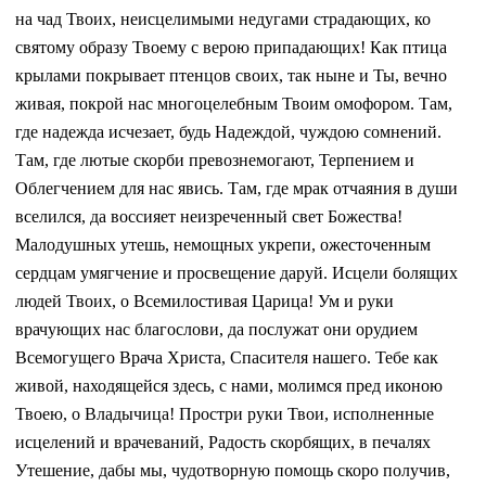
на чад Твоих, неисцелимыми недугами страдающих, ко
святому образу Твоему с верою припадающих! Как птица
крылами покрывает птенцов своих, так ныне и Ты, вечно
живая, покрой нас многоцелебным Твоим омофором. Там,
где надежда исчезает, будь Надеждой, чуждою сомнений.
Там, где лютые скорби превознемогают, Терпением и
Облегчением для нас явись. Там, где мрак отчаяния в души
вселился, да воссияет неизреченный свет Божества!
Малодушных утешь, немощных укрепи, ожесточенным
сердцам умягчение и просвещение даруй. Исцели болящих
людей Твоих, о Всемилостивая Царица! Ум и руки
врачующих нас благослови, да послужат они орудием
Всемогущего Врача Христа, Спасителя нашего. Тебе как
живой, находящейся здесь, с нами, молимся пред иконою
Твоею, о Владычица! Простри руки Твои, исполненные
исцелений и врачеваний, Радость скорбящих, в печалях
Утешение, дабы мы, чудотворную помощь скоро получив,