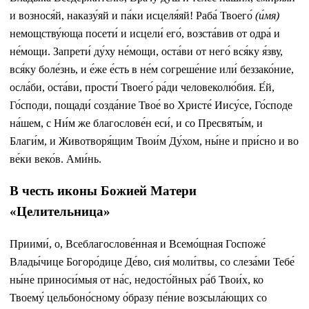
и вознося́й, наказу́яй и па́ки исцеля́яй! Раба́ Твоего́
(и́мя)
немощству́юща посети́ и исцели́ его́, возста́вив от одра́ и
не́мощи. Запрети́ ду́ху не́мощи, оста́ви от него́ вся́ку я́зву,
вся́ку боле́знь, и е́же е́сть в не́м согреше́ние или́ беззако́ние,
осла́би, оста́ви, прости́ Твоего́ ра́ди человеколю́бия. Е́й,
Го́споди, пощади́ созда́ние Твое́ во Христе́ Иису́се, Го́споде
на́шем, с Ни́м же благослове́н еси́, и со Пресвяты́м, и
Благи́м, и Животворя́щим Твои́м Ду́хом, ны́не и при́сно и во
ве́ки веко́в. Ами́нь.
В честь иконы Божией Матери
«Целительница»
Приими́, о, Всеблагослове́нная и Всемо́щная Госпоже́
Влады́чице Богоро́дице Де́во, сия́ моли́твы, со слеза́ми Тебе́
ны́не приноси́мыя от на́с, недосто́йных ра́б Твои́х, ко
Твоему́ цельбоно́сному о́бразу пе́ние возсыла́ющих со