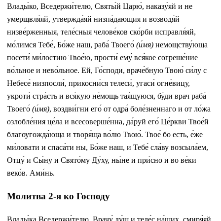
Влады́ко, Вседержи́телю, Святы́й Царю́, наказу́яй и не
умерщвля́яй, утвержда́яй низпа́дающия и возводя́й
низве́рженныя, теле́сныя челове́ков ско́рби исправля́яй,
мо́лимся Тебе́, Бо́же наш, раба́ Твоего́
(и́мя)
немощству́юща
посети́ ми́лостию Твое́ю, прости́ ему́ вся́кое согреше́ние
во́льное и нево́льное. Ей, Го́споди, враче́бную Твою́ си́лу с
Небесе́ низпосли́, прикосни́ся телеси́, угаси́ огне́вицу,
укроти́ стра́сть и вся́кую не́мощь тая́щуюся, бу́ди врач раба́
Твоего́
(и́мя)
, воздви́гни его́ от одра́ боле́зненнаго и от ло́жа
озлобле́ния це́ла и всесоверше́нна, да́руй его́ Це́ркви Твое́й
благоугожда́юща и творя́ща во́лю Твою́. Твое́ бо есть, е́же
ми́ловати и спаса́ти ны, Бо́же наш, и Тебе́ сла́ву возсыла́ем,
Отцу́ и Сы́ну и Свято́му Ду́ху, ны́не и при́сно и во ве́ки
веко́в. Ами́нь.
Молитва 2-я ко Господу
Влады́ка Вседержи́телю, Врачу́ ду́ш и теле́с на́ших, смиря́яй