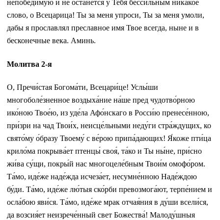
непобедимую и не останется у Тебя бессильным никакое
слово, о Всецарица! Ты за меня упроси, Ты за меня умоли,
дабы я прославлял преславное имя Твое всегда, ныне и в
бесконечные века. Аминь.
Молитва 2-я
О, Пречи́стая Богома́ти, Всецари́це! Услы́ши
многоболе́зненное воздыха́ние на́ше пред чудотво́рною
ико́ною Твое́ю, из уде́ла Афо́нскаго в Росси́ю пренесе́нною,
при́зри на чад Твои́х, неисце́льными неду́ги стра́ждущих, ко
свято́му о́бразу Твоему́ с ве́рою припа́дающих! Я́коже пти́ца
крило́ма покрыва́ет птенцы́ своя́, та́ко и Ты ны́не, при́сно
жи́ва су́щи, покры́й нас многоцеле́бным Твои́м омофо́ром.
Та́мо, иде́же наде́жда исчеза́ет, несумне́нною Наде́ждою
бу́ди. Та́мо, иде́же лю́тыя ско́рби превозмога́ют, терпе́нием и
осла́бою яви́ся. Та́мо, иде́же мрак отчая́ния в ду́ши всели́ся,
да возсия́ет неизрече́нный свет Божества́! Малоду́шныя