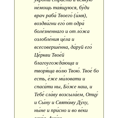
не́мощь тая́щуюся, бу́ди
врач раба́ Твоего́ (и́мя),
воздви́гни его́ от одра́
боле́зненнаго и от ло́жа
озлобле́ния це́ла и
всесоверше́нна, да́руй его́
Це́ркви Твое́й
благоугожда́юща и
творя́ща во́лю Твою́. Твое́ бо
есть, е́же ми́ловати и
спаса́ти ны, Бо́же наш, и
Тебе́ сла́ву возсыла́ем, Отцу́
и Сы́ну и Свято́му Ду́ху,
ны́не и при́сно и во ве́ки