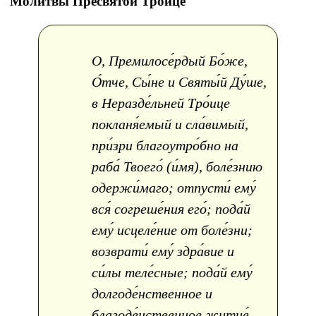
Молитвы Пресвятой Троице
О, Премилосе́рдый Бо́же,
О́тче, Сы́не и Святы́й Ду́ше,
в Неразде́льней Тро́ице
покланя́емый и сла́вимый,
при́зри благоутро́бно на
раба́ Твоего́ (и́мя), боле́знию
одержи́маго; отпусти́ ему́
вся́ согреше́ния его́; пода́й
ему́ исцеле́ние от боле́зни;
возврати́ ему́ здра́вие и
си́лы теле́сные; пода́й ему́
долгоде́нственное и
благоде́нственное житие́,