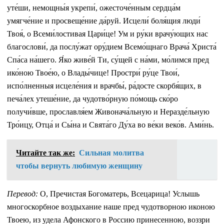
уте́ши, немощны́я укрепи́, ожесточе́нным сердца́м
умягче́ние и просвеще́ние да́руй. Исцели́ боля́щия люди́
Твоя́, о Всеми́лостивая Цари́це! Ум и ру́ки врачу́ющих нас
благослови́, да послу́жат ору́дием Всемо́щнаго Врача́ Христа́
Спа́са на́шего. Я́ко живе́й Ти, су́щей с на́ми, мо́лимся пред
ико́ною Твое́ю, о Влады́чице! Простри́ ру́це Твои́,
испо́лненныя исцеле́ния и врачбы́, ра́досте скорбя́щих, в
печа́лех утеше́ние, да чудотво́рную по́мощь ско́ро
получи́вше, прославля́ем Живонача́льную и Неразде́льную
Тро́ицу, Отца́ и Сы́на и Свята́го Ду́ха во ве́ки веко́в. Ами́нь.
Читайте так же:
Сильная молитва
чтобы вернуть любимую женщину
Перевод:
О, Пречистая Богоматерь, Всецарица! Услышь
многоскорбное воздыхание наше пред чудотворною иконою
Твоею, из удела Афонского в Россию принесенною, воззри