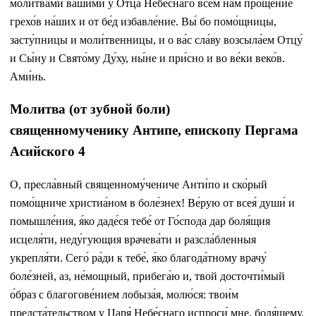
моли́твами ва́шими у Отца́ Небе́снаго все́м на́м проще́ние
грехо́в на́ших и от бе́д избавле́ние. Вы́ бо помо́щницы,
засту́пницы и моли́твенницы, и о ва́с сла́ву возсыла́ем Отцу́
и Сы́ну и Свято́му Ду́ху, ны́не и при́сно и во ве́ки веко́в.
Ами́нь.
Молитва (от зубной боли)
священномученику Антипе, епископу Пергама
Асийского 4
О, пресла́вный священному́чениче Анти́по и ско́рый
помо́щниче христиа́ном в боле́знех! Ве́рую от всея́ души́ и
помышле́ния, я́ко даде́ся тебе́ от Го́спода дар боля́щия
исцеля́ти, неду́гующия врачева́ти и разсла́бленныя
укрепля́ти. Сего́ ра́ди к тебе́, я́ко благода́тному врачу́
боле́зней, аз, не́мощный, прибега́ю и, твой досточти́мый
о́браз с благогове́нием лобыза́я, молю́ся: твои́м
предста́тельством у Царя́ Небе́снаго испроси́ мне, боля́щему,