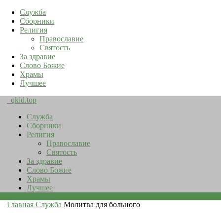
Служба
Сборники
Религия
Православие
Святость
За здравие
Слово Божие
Храмы
Лучшее
qkid.top
Служба
Сборники
Религия
Православие
Святость
За здравие
Слово Божие
Храмы
Лучшее
Главная
Служба
Молитва для больного