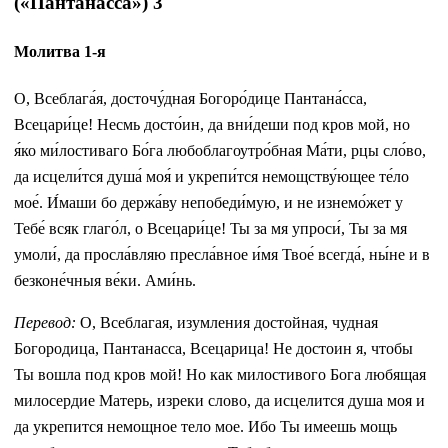
(«Пантанасса») 3
Молитва 1-я
О, Всеблага́я, досточу́дная Богоро́дице Пантана́сса,
Всецари́це! Несмь досто́ин, да вни́деши под кров мой, но
я́ко ми́лостиваго Бо́га любоблагоутро́бная Ма́ти, рцы сло́во,
да исцели́тся душа́ моя́ и укрепи́тся немощству́ющее те́ло
мое́. И́маши бо держа́ву непобеди́мую, и не изнемо́жет у
Тебе́ всяк глаго́л, о Всецари́це! Ты за мя упроси́, Ты за мя
умоли́, да просла́вляю пресла́вное и́мя Твое́ всегда́, ны́не и в
безконе́чныя ве́ки. Ами́нь.
Перевод:
О, Всеблагая, изумления достойная, чудная
Богородица, Пантанасса, Всецарица! Не достоин я, чтобы
Ты вошла под кров мой! Но как милостивого Бога любящая
милосердие Матерь, изреки слово, да исцелится душа моя и
да укрепится немощное тело мое. Ибо Ты имеешь мощь