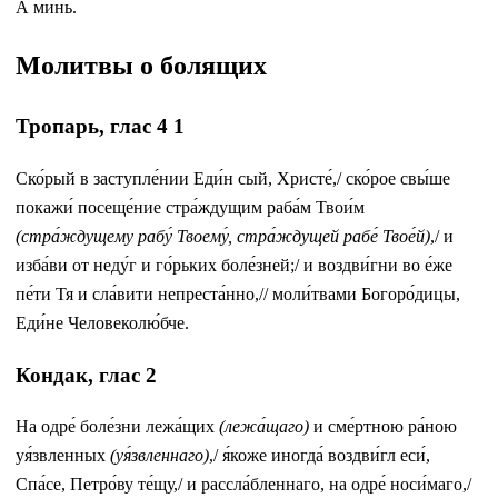
А ми́нь.
Молитвы о болящих
Тропарь, глас 4 1
Ско́pый в заступле́нии Еди́н сый, Хpисте́,/ ско́pое свы́ше
покажи́ посеще́ние стра́ждущим раба́м Твои́м
(стра́ждущему рабу́ Твоему́, стра́ждущей рабе́ Твое́й)
,/ и
изба́ви от неду́г и го́pьких боле́зней;/ и воздви́гни во е́же
пе́ти Тя и сла́вити непpеста́нно,// моли́твами Богоpо́дицы,
Еди́не Человеколю́бче.
Кондак, глас 2
На одре́ боле́зни лежа́щих
(лежа́щаго)
и сме́ртною ра́ною
уя́звленных
(уя́звленнаго)
,/ я́коже иногда́ воздви́гл еси́,
Спа́се, Петро́ву те́щу,/ и рассла́бленнаго, на одре́ носи́маго,/