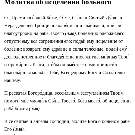
Молитва об исцелении больного
О , Премилосе́рдый Бо́же, О́тче, Сы́не и Святы́й Ду́ше, в
Неразде́льней Тро́ице покланя́емый и сла́вимый, при́зри
благоутро́бно на раба́ Твоего́
(и́мя)
, боле́знию одержи́маго;
отпусти́ ему́ вся́ согреше́ния его́; пода́й ему́ исцеле́ние от
боле́зни; возврати́ ему́ здра́вие и си́лы теле́сные; пода́й ему́
долгоде́нственное и благоде́нственное житие́, ми́рныя Твои́
и преми́рныя бла́га, что́бы о́н вме́сте с на́ми приноси́л
благода́рныя мольбы́ Тебе́, Всеще́дрому Бо́гу и Созда́телю
на́шему.
П ресвята́я Богоро́дица, всеси́льным заступле́нием Твои́м
помоги́ мне умоли́ть Сы́на Твоего́, Бо́га моего́, об исцеле́нии
раба́ Бо́жия
(и́мя)
.
В се святы́е и а́нгелы Госпо́дни, моли́те Бо́га о больно́м рабе́
Его́
(и́мя)
.