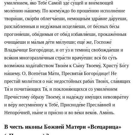
умиле́нием, я́ко Тебе́ Само́й зде́ су́щей и вне́млющей
моле́нию на́шему. По коему́ждо бо проше́нию исполне́ние
твори́ши, ско́рби облегча́еши, немощны́м здра́вие да́руеши,
разсла́бленныя и неду́жныя исцеля́еши, от бе́сных бе́сы
прогоня́еши, оби́димыя от оби́д избавля́еши, прокаже́нныя
очища́еши и ма́лыя де́ти ми́луеши; еще́ же, Госпоже́
Влады́чице Богоро́дице, и от у́з и темни́ц свобожда́еши и
вся́кия многоразли́чныя стра́сти врачу́еши: вся́ бо су́ть
возмо́жна хода́тайством Твои́м к Сы́ну Твоему́, Христу́ Бо́гу
на́шему. О, Всепе́тая Ма́ти, Пресвята́я Богоро́дице! Не
преста́й моли́тися о на́с недосто́йных раба́х Твои́х, сла́вящих
Тя́ и почита́ющих Тя́, и поклоня́ющихся со умиле́нием
Пречи́стому о́бразу Твоему́, и наде́жду иму́щих невозвра́тну
и ве́ру несумне́нну к Тебе́, Присноде́ве Пресла́вней и
Непоро́чней, ны́не и при́сно и во ве́ки веко́в. Ами́нь.
В честь иконы Божией Матери «Всецарица»