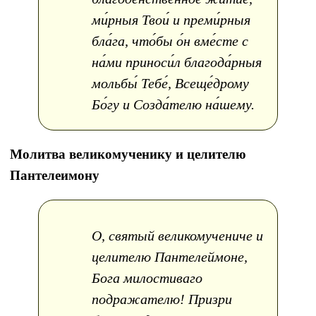
ми́рныя Твои́ и преми́рныя
бла́га, что́бы о́н вме́сте с
на́ми приноси́л благода́рныя
мольбы́ Тебе́, Всеще́дрому
Бо́гу и Созда́телю на́шему.
Молитва великомученику и целителю
Пантелеимону
О, святый великомучениче и
целителю Пантелеймоне,
Бога милостиваго
подражателю! Призри