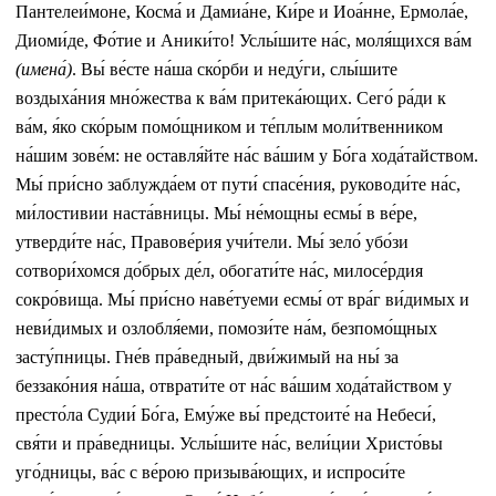
Пантелеи́моне, Косма́ и Дамиа́не, Ки́ре и Иоа́нне, Ермола́е,
Диоми́де, Фо́тие и Аники́то! Услы́шите на́с, моля́щихся ва́м
(имена́)
. Вы́ ве́сте на́ша ско́рби и неду́ги, слы́шите
воздыха́ния мно́жества к ва́м притека́ющих. Сего́ ра́ди к
ва́м, я́ко ско́рым помо́щником и те́плым моли́твенником
на́шим зове́м: не оставля́йте на́с ва́шим у Бо́га хода́тайством.
Мы́ при́сно заблужда́ем от пути́ спасе́ния, руководи́те на́с,
ми́лостивии наста́вницы. Мы́ не́мощны есмы́ в ве́ре,
утверди́те на́с, Правове́рия учи́тели. Мы́ зело́ убо́зи
сотвори́хомся до́брых де́л, обогати́те на́с, милосе́рдия
сокро́вища. Мы́ при́сно наве́туеми есмы́ от вра́г ви́димых и
неви́димых и озлобля́еми, помози́те на́м, безпомо́щных
засту́пницы. Гне́в пра́ведный, дви́жимый на ны́ за
беззако́ния на́ша, отврати́те от на́с ва́шим хода́тайством у
престо́ла Судии́ Бо́га, Ему́же вы́ предстоите́ на Небеси́,
свя́ти и пра́ведницы. Услы́шите на́с, вели́ции Христо́вы
уго́дницы, ва́с с ве́рою призыва́ющих, и испроси́те