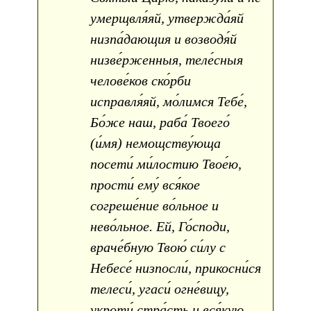
умерщвля́яй, утвержда́яй
низпа́дающия и возводя́й
низве́рженныя, теле́сныя
челове́ков ско́рби
исправля́яй, мо́лимся Тебе́,
Бо́же наш, раба́ Твоего́
(и́мя) немощству́юща
посети́ ми́лостию Твое́ю,
прости́ ему́ вся́кое
согреше́ние во́льное и
нево́льное. Ей, Го́споди,
враче́бную Твою́ си́лу с
Небесе́ низпосли́, прикосни́ся
телеси́, угаси́ огне́вицу,
укроти́ стра́сть и вся́кую