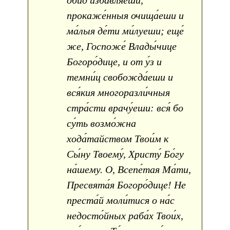
оби́д избавля́еши,
прокаже́нныя очища́еши и
ма́лыя де́ти ми́луеши; еще́
же, Госпоже́ Влады́чице
Богоро́дице, и от у́з и
темни́ц свобожда́еши и
вся́кия многоразли́чныя
стра́сти врачу́еши: вся́ бо
су́ть возмо́жна
хода́тайством Твои́м к
Сы́ну Твоему́, Христу́ Бо́гу
на́шему. О, Всепе́тая Ма́ти,
Пресвята́я Богоро́дице! Не
преста́й моли́тися о на́с
недосто́йных раба́х Твои́х,