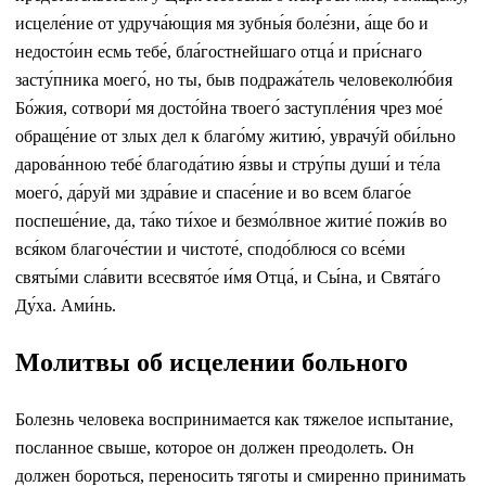
исцеле́ние от удруча́ющия мя зубны́я боле́зни, а́ще бо и
недосто́ин есмь тебе́, бла́гостнейшаго отца́ и при́снаго
засту́пника моего́, но ты, быв подража́тель человеколю́бия
Бо́жия, сотвори́ мя досто́йна твоего́ заступле́ния чрез мое́
обраще́ние от злых дел к благо́му житию́, уврачу́й оби́льно
дарова́нною тебе́ благода́тию я́звы и стру́пы души́ и те́ла
моего́, да́руй ми здра́вие и спасе́ние и во всем благо́е
поспеше́ние, да, та́ко ти́хое и безмо́лвное житие́ пожи́в во
вся́ком благоче́стии и чистоте́, сподо́блюся со все́ми
святы́ми сла́вити всесвято́е и́мя Отца́, и Сы́на, и Свята́го
Ду́ха. Ами́нь.
Молитвы об исцелении больного
Болезнь человека воспринимается как тяжелое испытание,
посланное свыше, которое он должен преодолеть. Он
должен бороться, переносить тяготы и смиренно принимать