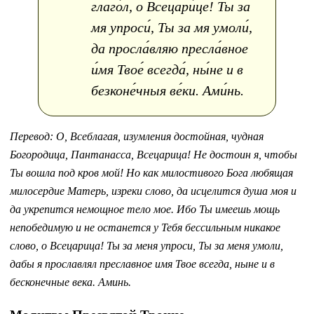
глаго́л, о Всецари́це! Ты за
мя упроси́, Ты за мя умоли́,
да просла́вляю пресла́вное
и́мя Твое́ всегда́, ны́не и в
безконе́чныя ве́ки. Ами́нь.
Перевод:
О, Всеблагая, изумления достойная, чудная
Богородица, Пантанасса, Всецарица! Не достоин я, чтобы
Ты вошла под кров мой! Но как милостивого Бога любящая
милосердие Матерь, изреки слово, да исцелится душа моя и
да укрепится немощное тело мое. Ибо Ты имеешь мощь
непобедимую и не останется у Тебя бессильным никакое
слово, о Всецарица! Ты за меня упроси, Ты за меня умоли,
дабы я прославлял преславное имя Твое всегда, ныне и в
бесконечные века. Аминь.