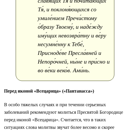
сла́вящих Тя́ и почита́ющих
Тя́, и поклоня́ющихся со
умиле́нием Пречи́стому
о́бразу Твоему́, и наде́жду
иму́щих невозвра́тну и ве́ру
несумне́нну к Тебе́,
Присноде́ве Пресла́вней и
Непоро́чней, ны́не и при́сно и
во ве́ки веко́в. Ами́нь.
Перед иконой «Всецарица» («Пантанасса»)
В особо тяжелых случаях и при течении серьезных
заболеваний рекомендуют молиться Пресвятой Богородице
перед иконой «Всецарица». Считается, что в таких
ситуациях слова молитвы звучат более весомо и скорее