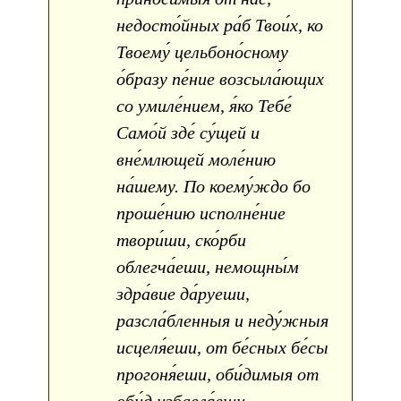
недосто́йных ра́б Твои́х, ко
Твоему́ цельбоно́сному
о́бразу пе́ние возсыла́ющих
со умиле́нием, я́ко Тебе́
Само́й зде́ су́щей и
вне́млющей моле́нию
на́шему. По коему́ждо бо
проше́нию исполне́ние
твори́ши, ско́рби
облегча́еши, немощны́м
здра́вие да́руеши,
разсла́бленныя и неду́жныя
исцеля́еши, от бе́сных бе́сы
прогоня́еши, оби́димыя от