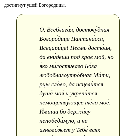
достигнут ушей Богородицы.
О, Всеблага́я, досточу́дная
Богоро́дице Пантана́сса,
Всецари́це! Несмь досто́ин,
да вни́деши под кров мой, но
я́ко ми́лостиваго Бо́га
любоблагоутро́бная Ма́ти,
рцы сло́во, да исцели́тся
душа́ моя́ и укрепи́тся
немощству́ющее те́ло мое́.
И́маши бо держа́ву
непобеди́мую, и не
изнемо́жет у Тебе́ всяк