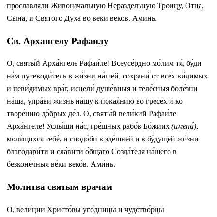
прославляли Живоначальную Нераздельную Троицу, Отца,
Сына, и Святого Духа во веки веков. Аминь.
Св. Архангелу Рафаилу
О, святы́й Арха́нгеле Рафаи́ле! Всеусе́рдно мо́лим тя́, бу́ди
на́м путеводи́тель в жи́зни на́шей, сохрани́ от все́х ви́димых
и неви́димых вра́г, исцели́ душе́вныя и теле́сныя боле́зни
на́ша, упра́ви жи́знь на́шу к покая́нию во гресе́х и ко
творе́нию до́брых де́л. О, святы́й вели́кий Рафаи́ле
Арха́нгеле! Услы́ши на́с, гре́шных рабо́в Бо́жиих
(имена́)
,
моля́щихся тебе́, и сподо́би в зде́шней и в бу́дущей жи́зни
благодари́ти и сла́вити о́бщаго Созда́теля на́шего в
безконе́чныя ве́ки веко́в. Ами́нь.
Молитва святым врачам
О, вели́ции Христо́вы уго́дницы и чудотво́рцы