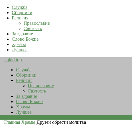
Служба
Сборники
Религия
Православие
Святость
За здравие
Слово Божие
Храмы
Лучшее
qkid.top
Служба
Сборники
Религия
Православие
Святость
За здравие
Слово Божие
Храмы
Лучшее
Главная
Храмы
Друзей обрести молитва