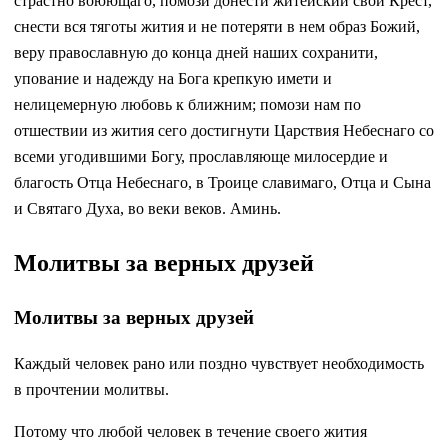
страстно воюющаго, помози донести житейский свой Крест,
снести вся тяготы жития и не потеряти в нем образ Божий,
веру православную до конца дней наших сохранити,
упование и надежду на Бога крепкую имети и
нелицемерную любовь к ближним; помози нам по
отшествии из жития сего достигнути Царствия Небеснаго со
всеми угодившими Богу, прославляюще милосердие и
благость Отца Небеснаго, в Троице славимаго, Отца и Сына
и Святаго Духа, во веки веков. Аминь.
Молитвы за верных друзей
Молитвы за верных друзей
Каждый человек рано или поздно чувствует необходимость
в прочтении молитвы.
Потому что любой человек в течение своего жития