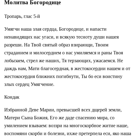
Молитва Богородице
Тропарь, глас 5-й
Умягчи наша злая сердца, Богородице, и напасти
ненавидящих нас угаси, и всякую тесноту души нашея
разреши. Hа Твой святый образ взирающи, Твоим
страданием и милосердием о нас умиляемся и раны Твоя
лобызаем, стрел же наших, Тя терзающих, ужасаемся. Не
даждь нам, Мати благосердная, в жестокосердии нашем и от
жестокосердия ближних погибнути, Ты бо еси воистину
злых сердец Умягчение.
Кондак
Избранной Деве Марии, превысшей всех дщерей земли,
Матери Сына Божия, Его же даде спасению мира, со
умилением взываем: воззри на многоскорбное житие наше,
воспомяни скорби и болезни, ихже претерпела еси, яко наша