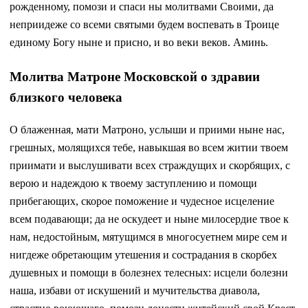
рожденному, помози и спаси ны молитвами Своими, да
неприидеже со всеми святыми будем воспевать в Троице
единому Богу ныне и присно, и во веки веков. Аминь.
Молитва Матроне Московской о здравии
близкого человека
О блаженная, мати Матроно, услыши и приими ныне нас,
грешных, молящихся тебе, навыкшая во всем житии твоем
приимати и выслушивати всех страждущих и скорбящих, с
верою и надеждою к твоему заступлению и помощи
прибегающих, скорое поможение и чудесное исцеление
всем подавающи; да не оскудеет и ныне милосердие твое к
нам, недостойным, мятущимся в многосуетнем мире сем и
нигдеже обретающим утешения и сострадания в скорбех
душевных и помощи в болезнех телесных: исцели болезни
наша, избави от искушений и мучительства диавола,