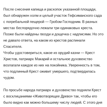
После снесения капища и раскопок указанной площади,
был обнаружен холм и целый участок Гефсиманского сада
с погребальной пещерой — Гробом Господним. В разных
местах беспорядочно лежали три одинаковых креста.
Позже были найдены гвозди и дощечка с надписями. Но это
не давало ответа, на каком из крестов распинали
Спасителя.
Чтобы удостовериться, какое из орудий казни — Крест
Христов, патриарх Макарий и остальное духовенство
возлагали каждое из них на покойника. Уверенность в том,
что подлинный Крест оживит умершего, подтвердилась
чудом.
По просьбе народа патриарх и духовенство подняли Крест
с восклицаниями «Животворящее Древо» так, чтобы его
было видно как можно большему числу людей. С этого дня