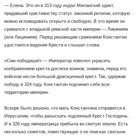
— Елена. Это он в 313 году издал Миланский эдикт,
придавший христианству статус законной религии, которую
можно исповедовать открыто и свободно. В это время он
сражался с владыкой римской части империи — Ликинием
(или Лицинием). Перед решающим сражением Константин
удостоился видения Креста и слышал слова:
«Сим победиши!» — Император повелел украсить
изображением креста доспехи воинов, знамена, перед его
войском несли большой драгоценный крест. Так, одержав
победу в 324 году, Константин подчинил себе всю
территорию империи.
Вскоре было решено, что мать Константина отправится в
Иерусалим, чтобы разыскать подлинный Крест Господень.
И в 326 году императрица прибыла во святую землю. Есть
несколько сюжетов, повествующих о ее поисках святыни.