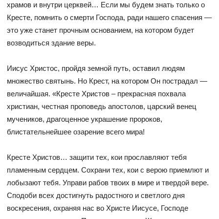
храмов и внутри церквей… Если мы будем знать только о
Кресте, помнить о смерти Господа, ради нашего спасения —
это уже станет прочным основанием, на котором будет
возводиться здание веры.
Иисус Христос, пройдя земной путь, оставил людям
множество святынь. Но Крест, на котором Он пострадал —
величайшая. «Кресте Христов – прекрасная похвала
христиан, честная проповедь апостолов, царский венец
мучеников, драгоценное украшение пророков,
блистательнейшее озарение всего мира!
Кресте Христов… защити тех, кои прославляют тебя
пламенным сердцем. Сохрани тех, кои с верою приемлют и
лобызают тебя. Управи рабов твоих в мире и твердой вере.
Сподоби всех достигнуть радостного и светлого дня
воскресения, охраняя нас во Христе Иисусе, Господе