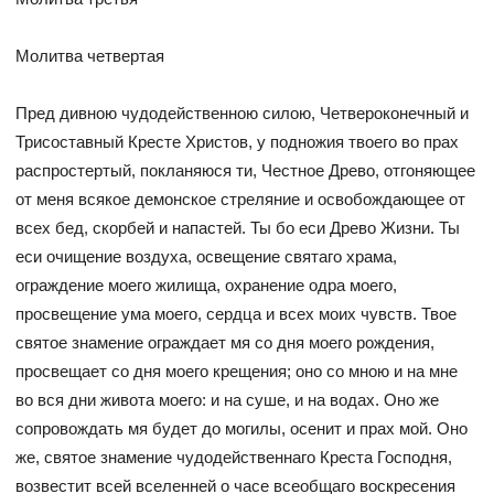
Молитва четвертая
Пред дивною чудодейственною силою, Четвероконечный и
Трисоставный Кресте Христов, у подножия твоего во прах
распростертый, покланяюся ти, Честное Древо, отгоняющее
от меня всякое демонское стреляние и освобождающее от
всех бед, скорбей и напастей. Ты бо еси Древо Жизни. Ты
еси очищение воздуха, освещение святаго храма,
ограждение моего жилища, охранение одра моего,
просвещение ума моего, сердца и всех моих чувств. Твое
святое знамение ограждает мя со дня моего рождения,
просвещает со дня моего крещения; оно со мною и на мне
во вся дни живота моего: и на суше, и на водах. Оно же
сопровождать мя будет до могилы, осенит и прах мой. Оно
же, святое знамение чудодейственнаго Креста Господня,
возвестит всей вселенней о часе всеобщаго воскресения