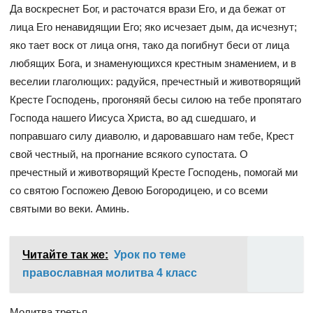
Да воскреснет Бог, и расточатся врази Его, и да бежат от
лица Его ненавидящии Его; яко исчезает дым, да исчезнут;
яко тает воск от лица огня, тако да погибнут беси от лица
любящих Бога, и знаменующихся крестным знамением, и в
веселии глаголющих: радуйся, пречестный и животворящий
Кресте Господень, прогоняяй бесы силою на тебе пропятаго
Господа нашего Иисуса Христа, во ад сшедшаго, и
поправшаго силу диаволю, и даровавшаго нам тебе, Крест
свой честный, на прогнание всякого супостата. О
пречестный и животворящий Кресте Господень, помогай ми
со святою Госпожею Девою Богородицею, и со всеми
святыми во веки. Аминь.
Читайте так же:
Урок по теме
православная молитва 4 класс
Молитва третья