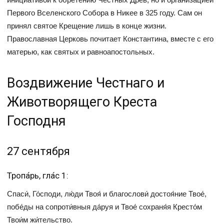
Первого Вселенского Собора в Никее в 325 году. Сам он
принял святое Крещение лишь в конце жизни.
Православная Церковь почитает Константина, вместе с его
матерью, как святых и равноапостольных.
Воздвижение Честнаго и
Животворящего Креста
Господня
27 сентября
Тропа́рь, гла́с 1:
Спаси́, Го́споди, лю́ди Твоя́ и благослови́ достоя́ние Твое́,
побе́ды на сопроти́вныя да́руя и Твое́ сохраня́я Кресто́м
Твои́м жи́тельство.