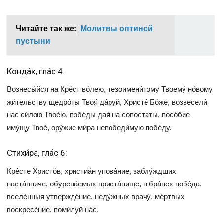
Читайте так же:
Молитвы оптиной
пустыни
Конда́к, гла́с 4.
Вознесы́йся на Кре́ст во́лею, тезоимени́тому Твоему́ но́вому
жи́тельству щедро́ты Твоя́ да́руй, Христе́ Бо́же, возвесели́
нас си́лою Твое́ю, побе́ды дая́ на сопоста́ты, посо́бие
иму́щу Твое́, ору́жие ми́ра непобеди́мую побе́ду.
Стихи́ра, гла́с 6:
Кре́сте Христо́в, христиа́н упова́ние, заблу́ждших
наста́вниче, обурева́емых приста́нище, в бра́нех побе́да,
вселе́нныя утвержде́ние, неду́жных врачу́, ме́ртвых
воскресе́ние, поми́луй на́с.