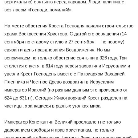
вертикально) святыню перед народом. Люди пали ниц с
возгласом «Господи, помилуй!».
На месте обретения Креста Господня начали строительство
храма Воскресения Христова. С датой его освящения (14
сентября по старому стилю и 27 сентября — по новому)
связан и день празднования Воздвижения. Но мы
вспоминаем не только обретение святыни в 326 году. Три
столетия спустя, в 614 году персы захватили Иерусалим и
увезли Крест Господень вместе с Патриархом Захарией.
Пленника и Честное Древо возвратил в Иерусалим
император Ираклий (по разным данным это произошло от
624 до 631 гг). Сегодня Животворящий Крест разделен на
частицы, хранящиеся в разных уголках мира.
Император Константин Великий прославлен не только
дарованием свободы и прав христианам, не только
инициативой к обретению Честных Древ, но и организацией