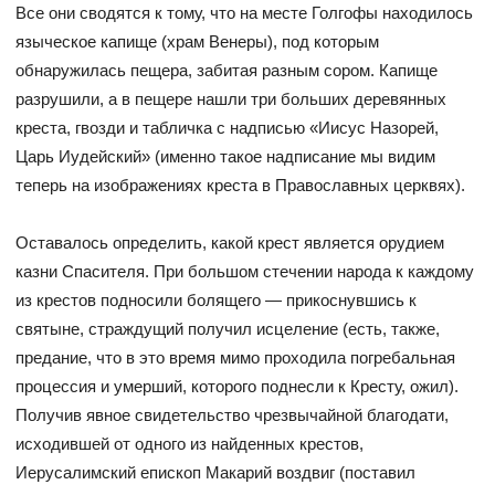
Все они сводятся к тому, что на месте Голгофы находилось
языческое капище (храм Венеры), под которым
обнаружилась пещера, забитая разным сором. Капище
разрушили, а в пещере нашли три больших деревянных
креста, гвозди и табличка с надписью «Иисус Назорей,
Царь Иудейский» (именно такое надписание мы видим
теперь на изображениях креста в Православных церквях).
Оставалось определить, какой крест является орудием
казни Спасителя. При большом стечении народа к каждому
из крестов подносили болящего — прикоснувшись к
святыне, страждущий получил исцеление (есть, также,
предание, что в это время мимо проходила погребальная
процессия и умерший, которого поднесли к Кресту, ожил).
Получив явное свидетельство чрезвычайной благодати,
исходившей от одного из найденных крестов,
Иерусалимский епископ Макарий воздвиг (поставил