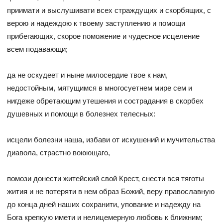
приимати и выслушивати всех страждущих и скорбящих, с
верою и надеждою к твоему заступлению и помощи
прибегающих, скорое поможение и чудесное исцеление
всем подавающи;
да не оскудеет и ныне милосердие твое к нам,
недостойным, мятущимся в многосуетнем мире сем и
нигдеже обретающим утешения и сострадания в скорбех
душевных и помощи в болезнех телесных:
исцели болезни наша, избави от искушений и мучительства
диавола, страстно воюющаго,
помози донести житейский свой Крест, снести вся тяготы
жития и не потеряти в нем образ Божий, веру православную
до конца дней наших сохранити, упование и надежду на
Бога крепкую имети и нелицемерную любовь к ближним;