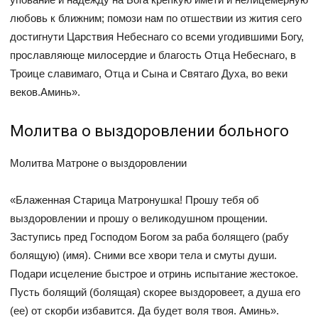
любовь к ближним; помози нам по отшествии из жития сего
достигнути Царствия Небеснаго со всеми угодившими Богу,
прославляюще милосердие и благость Отца Небеснаго, в
Троице славимаго, Отца и Сына и Святаго Духа, во веки
веков.Аминь».
Молитва о выздоровлении больного
Молитва Матроне о выздоровлении
«Блаженная Старица Матронушка! Прошу тебя об
выздоровлении и прошу о великодушном прощении.
Заступись пред Господом Богом за раба болящего (рабу
болящую) (имя). Сними все хвори тела и смуты души.
Подари исцеление быстрое и отринь испытание жестокое.
Пусть болящий (болящая) скорее выздоровеет, а душа его
(ее) от скорби избавится. Да будет воля твоя. Аминь».