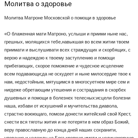
Молитва о здоровье
Молитва Матроне Московской о помощи в здоровье
«О блаженная мати Матроно, услыши и приими ныне нас,
грешных, молящихся тебе,навыкшая во всем житии твоем
приимати и выслушивати всех страждущих и скорбящих, с
верою и надеждою к твоему заступлению и помощи
прибегающих, скорое поможение и чудесное исцеление
всем подавающи;да не оскудеет и ныне милосердие твое к
нам, недостойным, мятущимся в многосуетнем мире сем и
нигдеже обретающим утешения и сострадания в скорбех
душевных и помощи в болезнех телесных:исцели болезни
наша, избави от искушений и мучительства диавола,
страстно воюющаго, помози донести житейский свой Крест,
снести вся тяготы жития и не потеряти в нем образ Божий,
веру православную до конца дней наших сохранити,
упование и надежду на Бога крепкую имети и нелицемерную