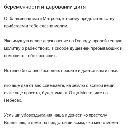
беременности и даровании дитя
О, блаженная мати Матрона, к твоему предстательству
прибегаем и тебе слезно молим.
Яко имущую велие дерзновение по Господу, пролей теплую
молитву о рабех твоих, в скорбе дущевней пребывающих и
помощи от тебе просящих.
Истинно бо слово Господне: просите и дается вам и паки:
яко аще два от вас совещаете, на землю о всякой вещи,
еяже аще просита, будет има от Отца Моего, иже на
Небесех.
Услыши убовоздыхания наша и донеси ко престолу
Владычню, и деже ты предстоиши всмы, яко много может