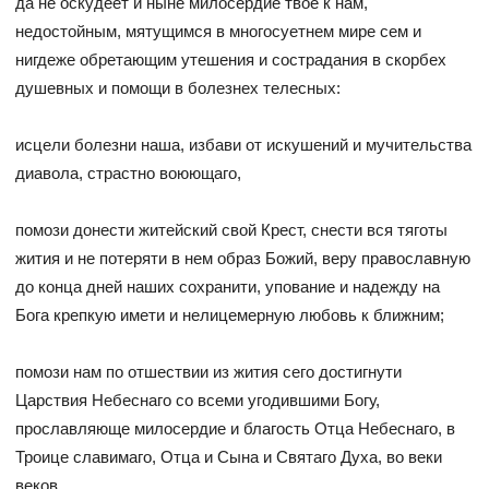
да не оскудеет и ныне милосердие твое к нам,
недостойным, мятущимся в многосуетнем мире сем и
нигдеже обретающим утешения и сострадания в скорбех
душевных и помощи в болезнех телесных:
исцели болезни наша, избави от искушений и мучительства
диавола, страстно воюющаго,
помози донести житейский свой Крест, снести вся тяготы
жития и не потеряти в нем образ Божий, веру православную
до конца дней наших сохранити, упование и надежду на
Бога крепкую имети и нелицемерную любовь к ближним;
помози нам по отшествии из жития сего достигнути
Царствия Небеснаго со всеми угодившими Богу,
прославляюще милосердие и благость Отца Небеснаго, в
Троице славимаго, Отца и Сына и Святаго Духа, во веки
веков.