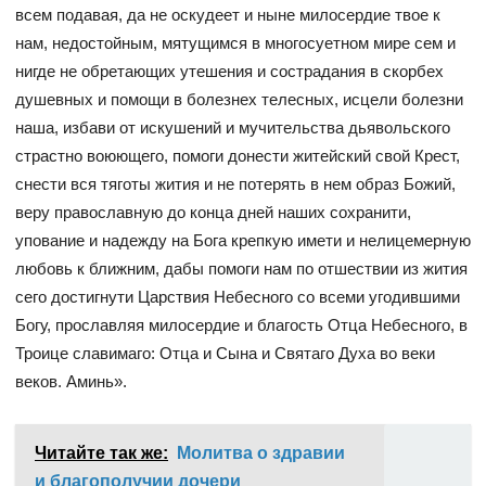
всем подавая, да не оскудеет и ныне милосердие твое к
нам, недостойным, мятущимся в многосуетном мире сем и
нигде не обретающих утешения и сострадания в скорбех
душевных и помощи в болезнех телесных, исцели болезни
наша, избави от искушений и мучительства дьявольского
страстно воюющего, помоги донести житейский свой Крест,
снести вся тяготы жития и не потерять в нем образ Божий,
веру православную до конца дней наших сохранити,
упование и надежду на Бога крепкую имети и нелицемерную
любовь к ближним, дабы помоги нам по отшествии из жития
сего достигнути Царствия Небесного со всеми угодившими
Богу, прославляя милосердие и благость Отца Небесного, в
Троице славимаго: Отца и Сына и Святаго Духа во веки
веков. Аминь».
Читайте так же:
Молитва о здравии
и благополучии дочери