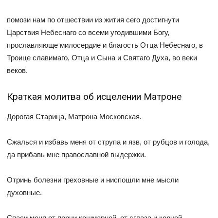
помози нам по отшествии из жития сего достигнути
Царствия Небеснаго со всеми угодившими Богу,
прославляюще милосердие и благость Отца Небеснаго, в
Троице славимаго, Отца и Сына и Святаго Духа, во веки
веков.
Краткая молитва об исцелении Матроне
Дорогая Старица, Матрона Московская.
Сжалься и избавь меня от струпа и язв, от рубцов и голода,
да прибавь мне православной выдержки.
Отринь болезни греховные и ниспошли мне мысли
духовные.
Спаси меня от порчи кошмарной, от сглаза и корчей