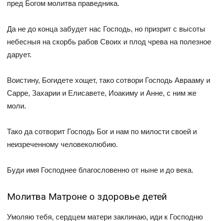
пред Богом молитва праведника.
Да не до конца забудет нас Господь, но призрит с высоты
небесныя на скорбь рабов Своих и плод чрева на полезное
дарует.
Воистину, Богидете хощет, тако сотвори Господь Аврааму и
Сарре, Захарии и Елисавете, Иоакиму и Анне, с ним же
моли.
Тако да сотворит Господь Бог и нам по милости своей и
неизреченному человеколюбию.
Буди имя Господнее благословенно от ныне и до века.
Молитва Матроне о здоровье детей
Умоляю тебя, сердцем матери заклинаю, иди к Господню