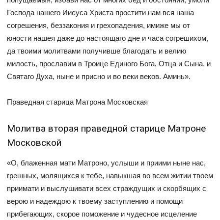
Господа нашего Иисуса Христа простити нам вся наша
согрешения, беззакония и грехопадения, имиже мы от
юности нашея даже до настоящаго дне и часа согрешихом,
да твоими молитвами получивше благодать и велию
милость, прославим в Троице Единого Бога, Отца и Сына, и
Святаго Духа, ныне и присно и во веки веков. Аминь».
Праведная старица Матрона Московская
Молитва вторая праведной старице Матроне
Московской
«О, блаженная мати Матроно, услыши и приими ныне нас,
грешных, молящихся к тебе, навыкшая во всем житии твоем
приимати и выслушивати всех страждущих и скорбящих с
верою и надеждою к твоему заступлению и помощи
прибегающих, скорое поможение и чудесное исцеление