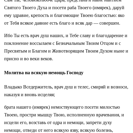
Святого Твоего Духа и посети раба Твоего (имярек), даруй
ему здравие, крепость и благомощие Твоею благостью: яко
от Тебя всякое даяние есть благо и всяк дар — совершен.
Ибо Ты есть врач душ наших, и Тебе славу и благодарение и
поклонение воссылаем с Безначальным Твоим Отцом и с
Пресвятым и Благим и Животворящим Твоим Духом ныне и
присно и во веки веков.
Молитва на всякую немощь Господу
Владыко Вседержитель, врач душ и телес, смиряй и возноси,
наказуя и вновь исцеляя;
брата нашего (имярек) немоствующего посети милостью
Твоею, простри мышцу Твою, исполненную врачевания, и
исцели его, возставь от одра и немощи, запрети духу
немощи, отведи от него всякую язву, всякую болезнь,