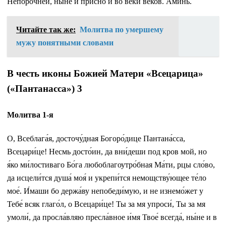
Непоро́чней, ны́не и при́сно и во ве́ки веко́в. Ами́нь.
Читайте так же:
Молитва по умершему
мужу понятными словами
В честь иконы Божией Матери «Всецарица»
(«Пантанасса») 3
Молитва 1-я
О, Всеблага́я, досточу́дная Богоро́дице Пантана́сса,
Всецари́це! Несмь досто́ин, да вни́деши под кров мой, но
я́ко ми́лостиваго Бо́га любоблагоутро́бная Ма́ти, рцы сло́во,
да исцели́тся душа́ моя́ и укрепи́тся немощству́ющее те́ло
мое́. И́маши бо держа́ву непобеди́мую, и не изнемо́жет у
Тебе́ всяк глаго́л, о Всецари́це! Ты за мя упроси́, Ты за мя
умоли́, да просла́вляю пресла́вное и́мя Твое́ всегда́, ны́не и в