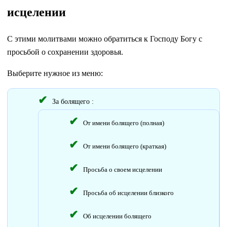
исцелении
С этими молитвами можно обратиться к Господу Богу с
просьбой о сохранении здоровья.
Выберите нужное из меню:
За болящего :
От имени болящего (полная)
От имени болящего (краткая)
Просьба о своем исцелении
Просьба об исцелении близкого
Об исцелении болящего