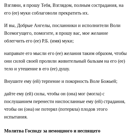
Взгляни, я прошу Тебя, Взглядом, полным сострадания, на
его (ее) муки соблаговоли прекратить их.
И вы, Добрые Ангелы, посланники и исполнители Воли
Всемогущего, помогите, я прошу вас, мое желание
облегчить его (ее) Р.Б. (имя) муки;
направьте его мысли его (ее) желания таким образом, чтобы
они силой своей пролили живительный бальзам на его (ее)
тело и утешение в его (ее) душу.
Внушите ему (ей) терпение и покорность Воле Божьей;
дайте ему (ей) силы, чтобы он (она) мог (могла) с
послушанием перенести ниспосланные ему (ей) страдания,
чтобы он (она) не потерял (потеряла) плодов этого
испытания.
Молитва Господу за немощного и неспящего