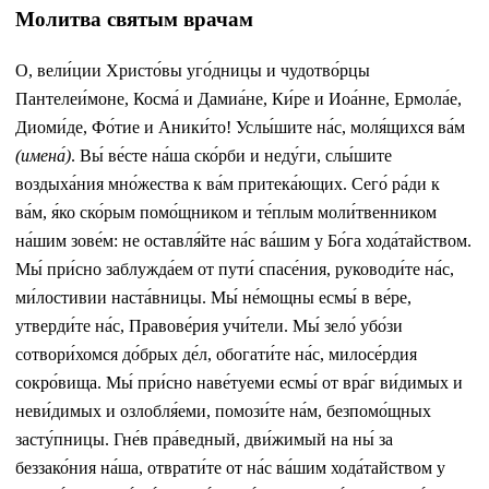
Молитва святым врачам
О, вели́ции Христо́вы уго́дницы и чудотво́рцы
Пантелеи́моне, Косма́ и Дамиа́не, Ки́ре и Иоа́нне, Ермола́е,
Диоми́де, Фо́тие и Аники́то! Услы́шите на́с, моля́щихся ва́м
(имена́)
. Вы́ ве́сте на́ша ско́рби и неду́ги, слы́шите
воздыха́ния мно́жества к ва́м притека́ющих. Сего́ ра́ди к
ва́м, я́ко ско́рым помо́щником и те́плым моли́твенником
на́шим зове́м: не оставля́йте на́с ва́шим у Бо́га хода́тайством.
Мы́ при́сно заблужда́ем от пути́ спасе́ния, руководи́те на́с,
ми́лостивии наста́вницы. Мы́ не́мощны есмы́ в ве́ре,
утверди́те на́с, Правове́рия учи́тели. Мы́ зело́ убо́зи
сотвори́хомся до́брых де́л, обогати́те на́с, милосе́рдия
сокро́вища. Мы́ при́сно наве́туеми есмы́ от вра́г ви́димых и
неви́димых и озлобля́еми, помози́те на́м, безпомо́щных
засту́пницы. Гне́в пра́ведный, дви́жимый на ны́ за
беззако́ния на́ша, отврати́те от на́с ва́шим хода́тайством у