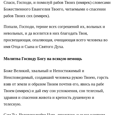
Спаси, Господи, и помилуй рабов Твоих (имярек) словесами
Божественного Евангелия Твоего, читаемыми о спасении
рабов Твоих сих (имярек).
Попали, Господи, терние всех согрешений их, вольных и
невольных, и да вселится в них благодать Твоя,
просвещающая, опаляющая, очищающая всего человека во
имя Отца и Сына и Святого Духа.
Молитва Господу Богу на всякую немощь
Боже Великий, хвальный и Непостижимый и
Неисповедимый, создавший человека рукою Твоею, горсть
взяв от земли и образом Твоим почтив его, явись на рабе
Твоем (имярек) и дай ему сон успокоения, сон телесный,
здравия и спасения живота и крепость душевную и
телесную.
Сам Ты, Человеколюбче Царь, предстань и ныне наитием