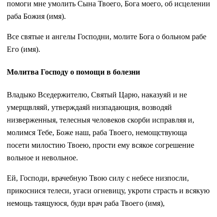
помоги мне умолить Сына Твоего, Бога моего, об исцелении
раба Божия (имя).
Все святые и ангелы Господни, молите Бога о больном рабе
Его (имя).
Молитва Господу о помощи в болезни
Владыко Вседержителю, Святый Царю, наказуяй и не
умерщвляяй, утверждаяй низпадающия, возводяй
низверженныя, телесныя человеков скорби исправляя и,
молимся Тебе, Боже наш, раба Твоего, немощствующа
посети милостию Твоею, прости ему всякое согрешение
вольное и невольное.
Ей, Господи, врачебную Твою силу с небесе низпосли,
прикоснися телеси, угаси огневицу, укроти страсть и всякую
немощь таящуюся, буди врач раба Твоего (имя),