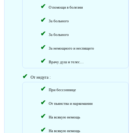
О помощи в болезни
За больного
За больного
За немощного и неспящего
Врачу душ и телес…
От недуга :
При бессоннице
От пьянства и наркомании
На всякую немощь
На всякую немощь