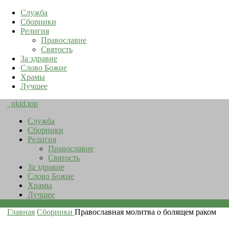
Служба
Сборники
Религия
Православие
Святость
За здравие
Слово Божие
Храмы
Лучшее
qkid.top
Служба
Сборники
Религия
Православие
Святость
За здравие
Слово Божие
Храмы
Лучшее
Главная
Сборники
Православная молитва о болящем раком