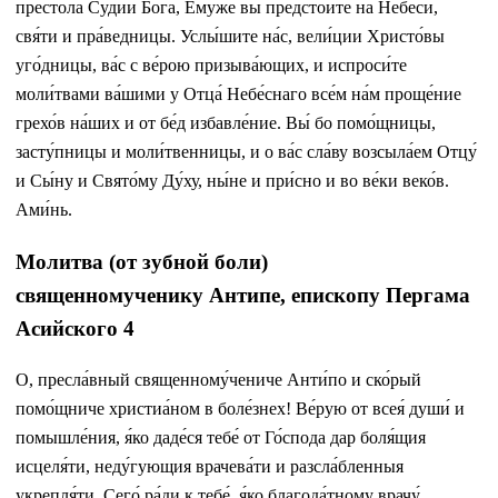
престо́ла Судии́ Бо́га, Ему́же вы́ предстоите́ на Небеси́,
свя́ти и пра́ведницы. Услы́шите на́с, вели́ции Христо́вы
уго́дницы, ва́с с ве́рою призыва́ющих, и испроси́те
моли́твами ва́шими у Отца́ Небе́снаго все́м на́м проще́ние
грехо́в на́ших и от бе́д избавле́ние. Вы́ бо помо́щницы,
засту́пницы и моли́твенницы, и о ва́с сла́ву возсыла́ем Отцу́
и Сы́ну и Свято́му Ду́ху, ны́не и при́сно и во ве́ки веко́в.
Ами́нь.
Молитва (от зубной боли)
священномученику Антипе, епископу Пергама
Асийского 4
О, пресла́вный священному́чениче Анти́по и ско́рый
помо́щниче христиа́ном в боле́знех! Ве́рую от всея́ души́ и
помышле́ния, я́ко даде́ся тебе́ от Го́спода дар боля́щия
исцеля́ти, неду́гующия врачева́ти и разсла́бленныя
укрепля́ти. Сего́ ра́ди к тебе́, я́ко благода́тному врачу́