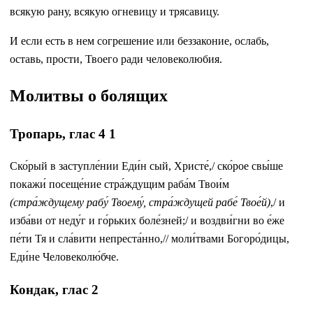
всякую рану, всякую огневицу и трясавицу.
И если есть в нем согрешение или беззаконие, ослабь,
оставь, прости, Твоего ради человеколюбия.
Молитвы о болящих
Тропарь, глас 4 1
Ско́pый в заступле́нии Еди́н сый, Хpисте́,/ ско́pое свы́ше
покажи́ посеще́ние стра́ждущим раба́м Твои́м
(стра́ждущему рабу́ Твоему́, стра́ждущей рабе́ Твое́й)
,/ и
изба́ви от неду́г и го́pьких боле́зней;/ и воздви́гни во е́же
пе́ти Тя и сла́вити непpеста́нно,// моли́твами Богоpо́дицы,
Еди́не Человеколю́бче.
Кондак, глас 2