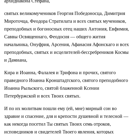
архидиакона Стефана,
святых великомучеников Георгия Победоносца, Димитрия
Мироточца, Феодора Стратилата и всех святых мучеников,
преподобных и богоносных отец наших Антония, Евфимия,
Саввы Освященнаго, Феодосия — общего жития
начальника, Онуфрия, Арсения, Афанасия Афонскаго и всех
преподобных, святых и исцелителей-бессребреников Космы
и Дамиана,
Кира и Иоанна, Фалалея и Трифона и прочих, святого
праведного Иоанна Кронштадтского, святого преподобного
Иоанна Рыльского, святой блаженной Ксении
Петербуржской и всех Твоих святых.
И по их молитвам пошли ему (ей, мне) мирный сон во
здравие и спасение, для и крепости душевной и телесной —
как некогда посетил Ты святых Твоих семь отроков,
исповедников и свидетелей Твоего явления, которых