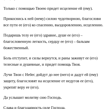
Только с помощью Твоею придет исцеление ей (ему).
Прикоснись к ней (нему) силою чудотворною, благослови
все пути ее (его) ко спасению, выздоровлению, исцелению.
Подаришь телу ее (его) здравие, душе ее (его) –
благословенную легкость, сердцу ее (его) – бальзам
божественный.
Боль отступит, и силы вернутся, и раны заживут ее (его)
телесные и душевные, и придет помощь Твоя.
Лучи Твои с Небес дойдут до нее (него) и дадут ей (ему)
защиту, благословят на исцеление от недугов ее (его),
укрепят веру ее (его).
Да услышит молитву сию Господь.
Слава и благодарность силе Господа.