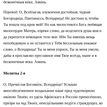
безконе́чныя ве́ки. Ами́нь.
Перевод:
О, Всеблагая, изумления достойная, чудная
Богородица, Пантанасса, Всецарица! Не достоин я, чтобы
Ты вошла под кров мой! Но как милостивого Бога любящая
милосердие Матерь, изреки слово, да исцелится душа моя и
да укрепится немощное тело мое. Ибо Ты имеешь мощь
непобедимую и не останется у Тебя бессильным никакое
слово, о Всецарица! Ты за меня упроси, Ты за меня умоли,
дабы я прославлял преславное имя Твое всегда, ныне и в
бесконечные века. Аминь.
Молитва 2-я
О, Пречи́стая Богома́ти, Всецари́це! Услы́ши
многоболе́зненное воздыха́ние на́ше пред чудотво́рною
ико́ною Твое́ю, из уде́ла Афо́нскаго в Росси́ю пренесе́нною,
при́зри на чад Твои́х, неисце́льными неду́ги стра́ждущих, ко