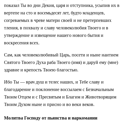
показал Ты во дни Декия, царя и отступника, усыпив их в
вертепе на сто и восемьдесят лет, будто младенцев,
согреваемых в чреве матери своей и не претерпевших
тления, в похвалу и славу человеколюбия Твоего и в
утверждение и извещение нашего нового бытия и
воскресения всех.
Сам, как человеколюбивый Царь, посети и ныне наитием
Святого Твоего Духа раба Твоего (имя) и даруй ему (мне)
здравие и крепость Твоею благостью.
Ибо Ты — врач душ и телес наших, и Тебе славу и
благодарение и поклонение воссылаем с Безначальным
Твоим Отцем и с Пресвятым и Благим и Животворящим
Твоим Духом ныне и присно и во веки веков.
Молитва Господу от пьянства и наркомании