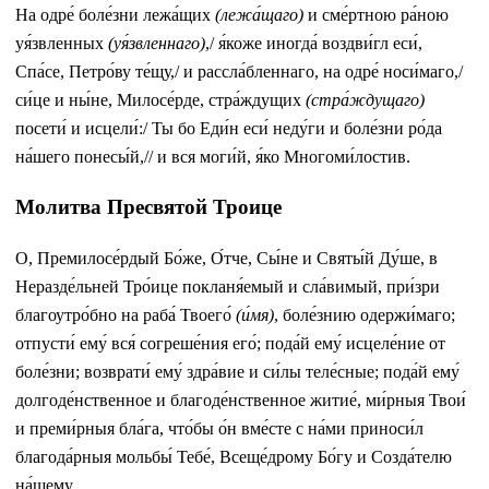
На одре́ боле́зни лежа́щих
(лежа́щаго)
и сме́ртною ра́ною
уя́звленных
(уя́звленнаго)
,/ я́коже иногда́ воздви́гл еси́,
Спа́се, Петро́ву те́щу,/ и рассла́бленнаго, на одре́ носи́маго,/
си́це и ны́не, Милосе́рде, стра́ждущих
(стра́ждущаго)
посети́ и исцели́:/ Ты бо Еди́н еси́ неду́ги и боле́зни ро́да
на́шего понесы́й,// и вся моги́й, я́ко Многоми́лостив.
Молитва Пресвятой Троице
О, Премилосе́рдый Бо́же, О́тче, Сы́не и Святы́й Ду́ше, в
Неразде́льней Тро́ице покланя́емый и сла́вимый, при́зри
благоутро́бно на раба́ Твоего́
(и́мя)
, боле́знию одержи́маго;
отпусти́ ему́ вся́ согреше́ния его́; пода́й ему́ исцеле́ние от
боле́зни; возврати́ ему́ здра́вие и си́лы теле́сные; пода́й ему́
долгоде́нственное и благоде́нственное житие́, ми́рныя Твои́
и преми́рныя бла́га, что́бы о́н вме́сте с на́ми приноси́л
благода́рныя мольбы́ Тебе́, Всеще́дрому Бо́гу и Созда́телю
на́шему.