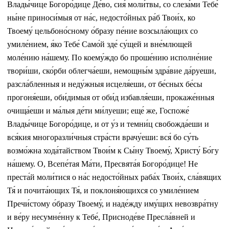
Влады́чице Богоро́дице Де́во, сия́ моли́твы, со слеза́ми Тебе́
ны́не приноси́мыя от на́с, недосто́йных ра́б Твои́х, ко
Твоему́ цельбоно́сному о́бразу пе́ние возсыла́ющих со
умиле́нием, я́ко Тебе́ Само́й зде́ су́щей и вне́млющей
моле́нию на́шему. По коему́ждо бо проше́нию исполне́ние
твори́ши, ско́рби облегча́еши, немощны́м здра́вие да́руеши,
разсла́бленныя и неду́жныя исцеля́еши, от бе́сных бе́сы
прогоня́еши, оби́димыя от оби́д избавля́еши, прокаже́нныя
очища́еши и ма́лыя де́ти ми́луеши; еще́ же, Госпоже́
Влады́чице Богоро́дице, и от у́з и темни́ц свобожда́еши и
вся́кия многоразли́чныя стра́сти врачу́еши: вся́ бо су́ть
возмо́жна хода́тайством Твои́м к Сы́ну Твоему́, Христу́ Бо́гу
на́шему. О, Всепе́тая Ма́ти, Пресвята́я Богоро́дице! Не
преста́й моли́тися о на́с недосто́йных раба́х Твои́х, сла́вящих
Тя́ и почита́ющих Тя́, и поклоня́ющихся со умиле́нием
Пречи́стому о́бразу Твоему́, и наде́жду иму́щих невозвра́тну
и ве́ру несумне́нну к Тебе́, Присноде́ве Пресла́вней и