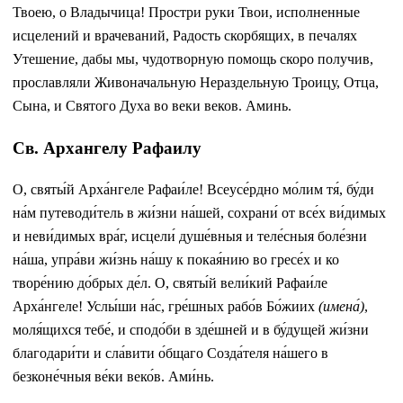
Твоею, о Владычица! Простри руки Твои, исполненные
исцелений и врачеваний, Радость скорбящих, в печалях
Утешение, дабы мы, чудотворную помощь скоро получив,
прославляли Живоначальную Нераздельную Троицу, Отца,
Сына, и Святого Духа во веки веков. Аминь.
Св. Архангелу Рафаилу
О, святы́й Арха́нгеле Рафаи́ле! Всеусе́рдно мо́лим тя́, бу́ди
на́м путеводи́тель в жи́зни на́шей, сохрани́ от все́х ви́димых
и неви́димых вра́г, исцели́ душе́вныя и теле́сныя боле́зни
на́ша, упра́ви жи́знь на́шу к покая́нию во гресе́х и ко
творе́нию до́брых де́л. О, святы́й вели́кий Рафаи́ле
Арха́нгеле! Услы́ши на́с, гре́шных рабо́в Бо́жиих
(имена́)
,
моля́щихся тебе́, и сподо́би в зде́шней и в бу́дущей жи́зни
благодари́ти и сла́вити о́бщаго Созда́теля на́шего в
безконе́чныя ве́ки веко́в. Ами́нь.