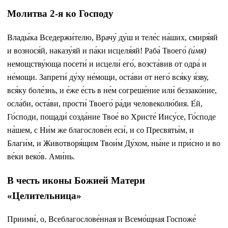
Молитва 2-я ко Господу
Влады́ка Вседержи́телю, Врачу́ ду́ш и теле́с на́ших, смиря́яй
и вознося́й, наказу́яй и па́ки исцеля́яй! Раба́ Твоего́
(и́мя)
немощству́юща посети́ и исцели́ его́, возста́вив от одра́ и
не́мощи. Запрети́ ду́ху не́мощи, оста́ви от него́ вся́ку я́зву,
вся́ку боле́знь, и е́же е́сть в не́м согреше́ние или́ беззако́ние,
осла́би, оста́ви, прости́ Твоего́ ра́ди человеколю́бия. Е́й,
Го́споди, пощади́ созда́ние Твое́ во Христе́ Иису́се, Го́споде
на́шем, с Ни́м же благослове́н еси́, и со Пресвяты́м, и
Благи́м, и Животворя́щим Твои́м Ду́хом, ны́не и при́сно и во
ве́ки веко́в. Ами́нь.
В честь иконы Божией Матери
«Целительница»
Приими́, о, Всеблагослове́нная и Всемо́щная Госпоже́