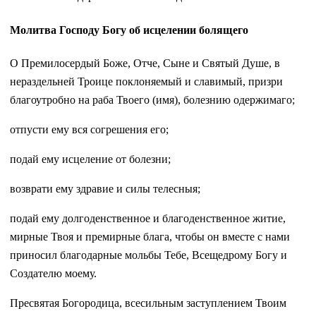
Молитва Господу Богу об исцелении болящего
О Премилосердый Боже, Отче, Сыне и Святый Душе, в
нераздельней Троице поклоняемый и славимый, призри
благоутробно на раба Твоего (имя), болезнию одержимаго;
отпусти ему вся согрешения его;
подай ему исцеление от болезни;
возврати ему здравие и силы телесныя;
подай ему долгоденственное и благоденственное житие,
мирные Твоя и премирные блага, чтобы он вместе с нами
приносил благодарные мольбы Тебе, Всещедрому Богу и
Создателю моему.
Пресвятая Богородица, всесильным заступлением Твоим