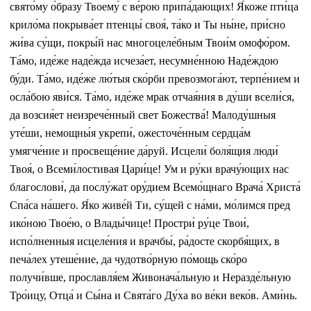
свято́му о́бразу Твоему́ с ве́рою припа́дающих! Я́коже пти́ца
крило́ма покрыва́ет птенцы́ своя́, та́ко и Ты ны́не, при́сно
жи́ва су́щи, покры́й нас многоцеле́бным Твои́м омофо́ром.
Та́мо, иде́же наде́жда исчеза́ет, несумне́нною Наде́ждою
бу́ди. Та́мо, иде́же лю́тыя ско́рби превозмога́ют, терпе́нием и
осла́бою яви́ся. Та́мо, иде́же мрак отчая́ния в ду́ши всели́ся,
да возсия́ет неизрече́нный свет Божества́! Малоду́шныя
уте́ши, немощны́я укрепи́, ожесточе́нным сердца́м
умягче́ние и просвеще́ние да́руй. Исцели́ боля́щия люди́
Твоя́, о Всеми́лостивая Цари́це! Ум и ру́ки врачу́ющих нас
благослови́, да послу́жат ору́дием Всемо́щнаго Врача́ Христа́
Спа́са на́шего. Я́ко живе́й Ти, су́щей с на́ми, мо́лимся пред
ико́ною Твое́ю, о Влады́чице! Простри́ ру́це Твои́,
испо́лненныя исцеле́ния и врачбы́, ра́досте скорбя́щих, в
печа́лех утеше́ние, да чудотво́рную по́мощь ско́ро
получи́вше, прославля́ем Живонача́льную и Неразде́льную
Тро́ицу, Отца́ и Сы́на и Свята́го Ду́ха во ве́ки веко́в. Ами́нь.