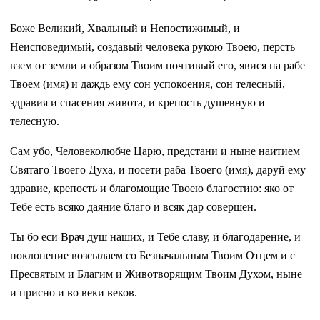
Боже Великий, Хвальный и Непостижимый, и
Неисповедимый, создавый человека рукою Твоею, персть
взем от земли и образом Твоим почтивый его, явися на рабе
Твоем (имя) и даждь ему сон успокоения, сон телесный,
здравия и спасения живота, и крепость душевную и
телесную.
Сам убо, Человеколюбче Царю, предстани и ныне наитием
Святаго Твоего Духа, и посети раба Твоего (имя), даруй ему
здравие, крепость и благомощие Твоею благостию: яко от
Тебе есть всяко даяние благо и всяк дар совершен.
Ты бо еси Врач душ наших, и Тебе славу, и благодарение, и
поклонение возсылаем со Безначальным Твоим Отцем и с
Пресвятым и Благим и Животворящим Твоим Духом, ныне
и присно и во веки веков.