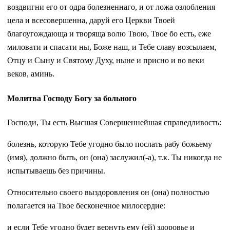
воздвигни его от одра болезненнаго, и от ложа озлобления
цела и всесовершенна, даруй его Церкви Твоей
благоугождающа и творяща волю Твою, Твое бо есть, еже
миловати и спасати ны, Боже наш, и Тебе славу возсылаем,
Отцу и Сыну и Святому Духу, ныне и присно и во веки
веков, аминь.
Молитва Господу Богу за больного
Господи, Ты есть Высшая Совершеннейшая справедливость:
болезнь, которую Тебе угодно было послать рабу божьему
(имя), должно быть, он (она) заслужил(-а), т.к. Ты никогда не
испытываешь без причины.
Относительно своего выздоровления он (она) полностью
полагается на Твое бесконечное милосердие:
и если Тебе угодно будет вернуть ему (ей) здоровье и