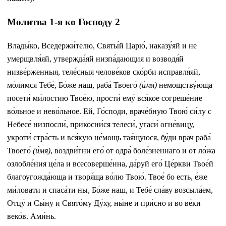
Молитва 1-я ко Господу 2
Влады́ко, Вседержи́телю, Святы́й Царю́, наказу́яй и не
умерщвля́яй, утвержда́яй низпа́дающия и возводя́й
низве́рженныя, теле́сныя челове́ков ско́рби исправля́яй,
мо́лимся Тебе́, Бо́же наш, раба́ Твоего́
(и́мя)
немощству́юща
посети́ ми́лостию Твое́ю, прости́ ему́ вся́кое согреше́ние
во́льное и нево́льное. Ей, Го́споди, враче́бную Твою́ си́лу с
Небесе́ низпосли́, прикосни́ся телеси́, угаси́ огне́вицу,
укроти́ стра́сть и вся́кую не́мощь тая́щуюся, бу́ди врач раба́
Твоего́
(и́мя)
, воздви́гни его́ от одра́ боле́зненнаго и от ло́жа
озлобле́ния це́ла и всесоверше́нна, да́руй его́ Це́ркви Твое́й
благоугожда́юща и творя́ща во́лю Твою́. Твое́ бо есть, е́же
ми́ловати и спаса́ти ны, Бо́же наш, и Тебе́ сла́ву возсыла́ем,
Отцу́ и Сы́ну и Свято́му Ду́ху, ны́не и при́сно и во ве́ки
веко́в. Ами́нь.