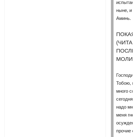
испытания
ныне, и п
Аминь.
ПОКАЯ
(ЧИТА
ПОСЛЕ
МОЛИТ
Господи, 
Тобою, ве
много сог
сегодняш
надо мною
меня гнев
осуждени
прочие ст