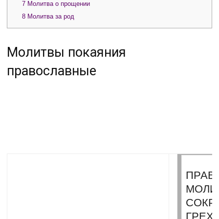
7
Молитва о прощении
8
Молитва за род
Молитвы покаяния
православные
ПРАВ
МОЛИ
СОКР
ГРЕХ