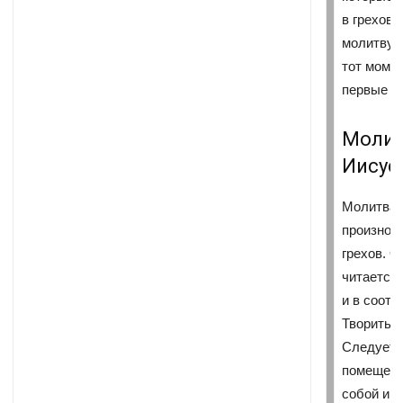
в грехов
молитву 
тот момен
первые г
Молит
Иисус
Молитва 
произнос
грехов. О
читается 
и в соотв
Творить е
Следует 
помещени
собой ик