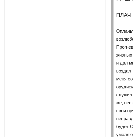
ПЛАЧ 
Оплачьте
возлюбле
Прогнева
жизнью с
и дал мне
воздал Ем
меня сов
орудием 
служил Е
же, несч
свои оруд
неправду.
будет Он
умоляю Т