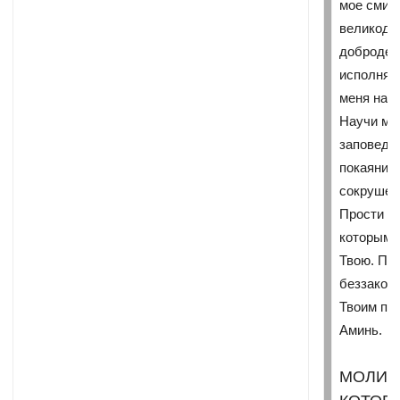
мое смире
великоду
добродете
исполнят
меня на и
Научи ме
заповеди 
покаяние
сокрушен
Прости м
которыми
Твою. По
беззакон
Твоим про
Аминь.
МОЛИТ