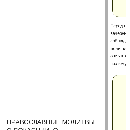
Перед пр
вечерние
соблюдая
Большинс
они читаю
поэтому 
ПРАВОСЛАВНЫЕ МОЛИТВЫ