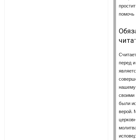
простить
помочь в
Обяза
читат
Считается
перед ис
является
совершени
нашему м
своими с
были иск
верой. М
церковны
молитвам
исповедь