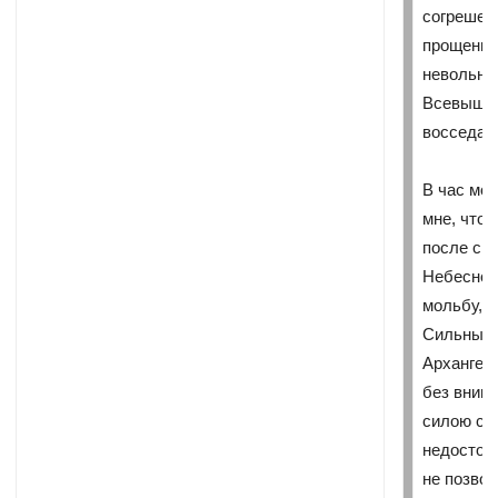
согрешен
прощение
невольны
Всевышне
восседаю
В час мо
мне, что
после см
Небесном
мольбу, 
Сильный 
Архангел 
без внима
силою сво
недостойн
не позвол