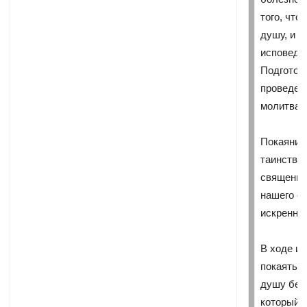
того, что
душу, и п
исповедо
Подготов
проведен
молитва 
Покаяние
таинство,
священни
нашего от
искренне 
В ходе и
покаяться
душу бес
который с