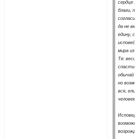
сердце м
благи, п
согласив
да не вк
едину, с
исповеда
мира изб
Тя: веси 
спастися
обычай п
но возмо
вся, ели
человека.
Исповедь
возможно
возрожде