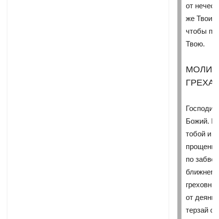
от нечест
же Твоими
чтобы пр
Твою.
МОЛИТ
ГРЕХА
Господи 
Божий. И
тобой и 
прощения.
по забвен
ближнему
греховны
от деяний
терзай с