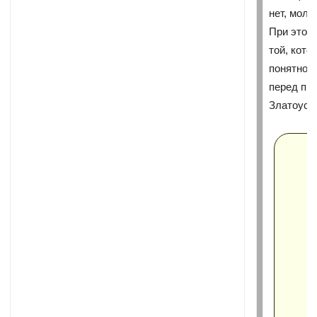
нет, моли
При этом
той, кото
понятной,
перед пр
Златоуст