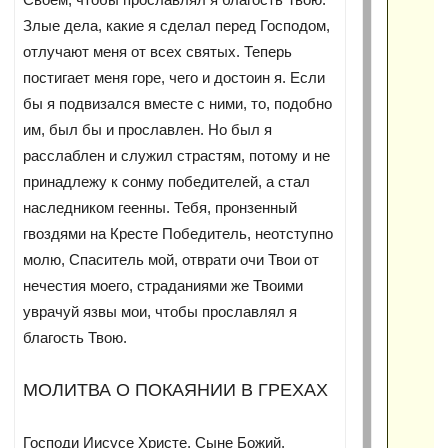
Злые дела, какие я сделал перед Господом,
отлучают меня от всех святых. Теперь
постигает меня горе, чего и достоин я. Если
бы я подвизался вместе с ними, то, подобно
им, был бы и прославлен. Но был я
расслаблен и служил страстям, потому и не
принадлежу к сонму победителей, а стал
наследником геенны. Тебя, пронзенный
гвоздями на Кресте Победитель, неотступно
молю, Спаситель мой, отврати очи Твои от
нечестия моего, страданиями же Твоими
уврачуй язвы мои, чтобы прославлял я
благость Твою.
МОЛИТВА О ПОКАЯНИИ В ГРЕХАХ
Господи Иисусе Христе, Сыне Божий.