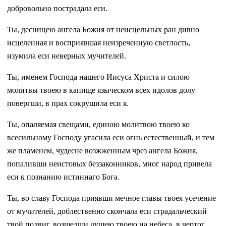
добровольно пострадала еси.
Ты, десницею ангела Божия от неисцельных ран дивно
исцеленная и восприявшая неизреченную светлость,
изумила еси неверных мучителей.
Ты, именем Господа нашего Иисуса Христа и силою
молитвы твоею в капище языческом всех идолов долу
повергши, в прах сокрушила еси я.
Ты, опаляемая свещами, единою молитвою твоею ко
всесильному Господу угасила еси огнь естественный, и тем
же пламенем, чудесне возжженным чрез ангела Божия,
попаливши неистовых беззаконников, мног народ привела
еси к познанию истиннаго Бога.
Ты, во славу Господа приявши мечное главы твоея усечение
от мучителей, доблественно скончала еси страдальческий
твой подвиг, возшедши душею твоею на небеса, в чертог