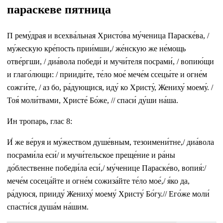
параскеве пятница
П рему́драя и всехва́льная Христо́ва му́ченица Параске́ва, /
му́жескую кре́пость прии́мши,/ же́нскую же не́мощь
отве́ргши, / диа́вола победи́ и мучи́теля посрами́, / вопию́щи
и глаго́лющи: / прииди́те, те́ло мое́ мече́м ссецы́те и огне́м
сожги́те, / аз бо, ра́дующися, иду́ ко Христу́, Жениху́ моему́. /
Тоя́ моли́твами, Христе́ Бо́же, // спаси́ ду́ши на́ша.
Ин тропарь, глас 8:
И́ же ве́руя и му́жеством душе́вным, тезоимени́тне,/ диа́вола
посрами́ла еси́/ и мучи́тельское преще́ние и ра́ны
до́блественне победи́ла еси́,/ му́ченице Параске́во, вопия́:/
мече́м сосеца́йте и огне́м сожиза́йте те́ло мое́,/ я́ко да,
ра́дуюся, прииду́ Жениху́ моему́ Христу́ Бо́гу.// Его́же моли́
спасти́ся душа́м на́шим.