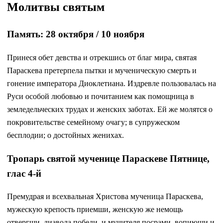
Молитвы святым
Память: 28 октября / 10 ноября
Принеся обет девства и отрекшись от благ мира, святая
Параскева претерпела пытки и мученическую смерть и
гонение императора Диоклетиана. Издревле пользовалась на
Руси особой любовью и почитанием как помощница в
земледельческих трудах и женских заботах. Ей же молятся о
покровительстве семейному очагу; в супружеском
бесплодии; о достойных женихах.
Тропарь святой мученице Параскеве Пятнице,
глас 4-й
Премудрая и всехвальная Христова мученица Параскева,
мужескую крепость приемши, женскую же немощь
отвергши, диавола победи, и мучителя посрами, вопиющи и