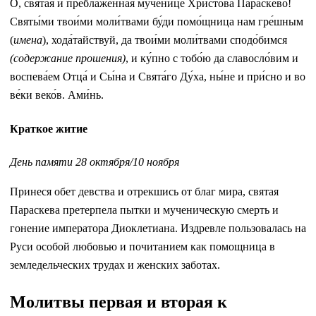
О, свята́я и преблаже́нная му́ченице Христо́ва Параске́во!
Святы́ми твои́ми моли́твами бу́ди помо́щница нам гре́шным
(
имена
), хода́тайствуй, да твои́ми моли́твами сподо́бимся
(содержание прошения)
, и ку́пно с тобо́ю да славосло́вим и
воспева́ем Отца́ и Сы́на и Свята́го Ду́ха, ны́не и при́сно и во
ве́ки веко́в. Ами́нь.
Краткое житие
День памяти 28 октября/10 ноября
Принеся обет девства и отрекшись от благ мира, святая
Параскева претерпела пытки и мученическую смерть и
гонение императора Диоклетиана. Издревле пользовалась на
Руси особой любовью и почитанием как помощница в
земледельческих трудах и женских заботах.
Молитвы первая и вторая к