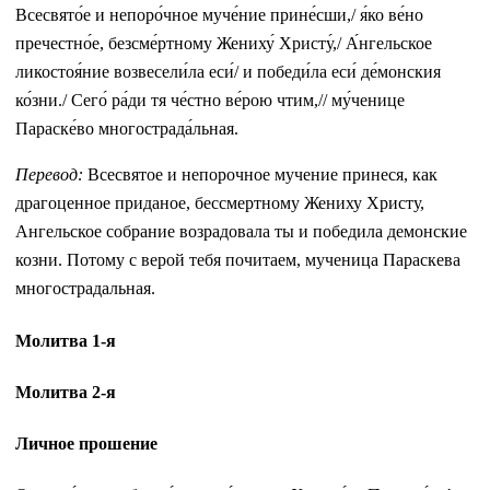
Всесвято́е и непоро́чное муче́ние прине́сши,/ я́ко ве́но
пречестно́е, безсме́ртному Жениху́ Христу́,/ А́нгельское
ликостоя́ние возвесели́ла еси́/ и победи́ла еси́ де́монския
ко́зни./ Сего́ ра́ди тя че́стно ве́рою чтим,// му́ченице
Параске́во многострада́льная.
Перевод:
Всесвятое и непорочное мучение принеся, как
драгоценное приданое, бессмертному Жениху Христу,
Ангельское собрание возрадовала ты и победила демонские
козни. Потому с верой тебя почитаем, мученица Параскева
многострадальная.
Молитва 1-я
Молитва 2-я
Личное прошение