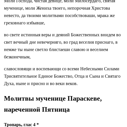
Моли Господа, чистая девице, моли Милосердаго, святая
мученице, моли Жениха твоего, непорочная Христова
невесто, да твоими молитвами пособствоваши, мрака же
греховнаго избывше,
во свете истинныя веры и деяний Божественных внидем во
свет вечный дне невечерняго, во град веселия приснаго, в
немже ты ныне светло блистаеши славою и веселием
безконечным,
славословящи и воспевающи со всеми Небесными Силами
Трисвятительное Единое Божество, Отца и Сына и Святаго
Духа, ныне и присно и во веки веков.
Молитвы мученице Параскеве,
нареченной Пятница
Тропарь, глас 4 *