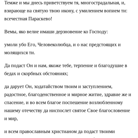
Темже и мы днесь приветствуем тя, многострадальная, и,
взирающе на святую твою икону, с умилением вопием ти:
всечестная Параскево!
Вемы, яко велие имаши дерзновение ко Господу:
умоли убо Его, Человеколюбца, и о нас предстоящих и
молящихся ти.
Да подаст Он и нам, якоже тебе, терпение и благодушие в
бедах и скорбных обстояниях;
да дарует Он, ходатайством твоим и заступлением,
радостное, благоденственное и мирное житие, здравие же и
спасение, и во всем благое поспешение возлюбленному
нашему отечеству да ниспослет святое Свое благословение
и мир,
и всем православным христианом да подаст твоими