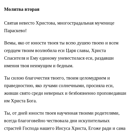
Молитва вторая
Святая невесто Христова, многострадальная мученице
Параскево!
Вемы, яко от юности твоея ты всею душею твоею и всем
сердцем твоим возлюбила еси Царя славы, Христа
Спасителя и Ему единому уневестилася еси, раздавши
имения твоя неимущим и бедным.
Ты силою благочестия твоего, твоим целомудрием и
праведностию, яко лучами солнечными, просияла еси,
живши свято среди неверных и безбоязненно проповедавши
им Христа Бога.
Ты, от дней юности твоея наученная твоими родителями,
всегда благоговейно чествовала дни искупительных
страстей Господа нашего Иисуса Христа, Егоже ради и сама