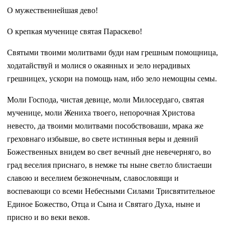
О мужественнейшая дево!
О крепкая мученице святая Параскево!
Святыми твоими молитвами буди нам грешным помощница,
ходатайствуй и молися о окаянных и зело нерадивых
грешницех, ускори на помощь нам, ибо зело немощны семы.
Моли Господа, чистая девице, моли Милосердаго, святая
мученице, моли Жениха твоего, непорочная Христова
невесто, да твоими молитвами пособствоваши, мрака же
греховнаго избывше, во свете истинныя веры и деяний
Божественных внидем во свет вечный дне невечерняго, во
град веселия приснаго, в немже ты ныне светло блистаеши
славою и веселием безконечным, славословящи и
воспевающи со всеми Небесными Силами Трисвятительное
Единое Божество, Отца и Сына и Святаго Духа, ныне и
присно и во веки веков.