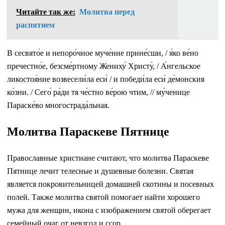
Читайте так же:
Молитва перед
распятием
В сесвято́е и непоро́чное муче́ние прине́сши, / я́ко ве́но
пречестно́е, безсме́ртному Жениху́ Христу́, / А́нгельское
ликостоя́ние возвесели́ла еси́ / и победи́ла еси́ де́монския
ко́зни. / Сего́ ра́ди тя че́стно ве́рою чтим, // му́ченице
Параске́во многострада́льная.
Молитва Параскеве Пятнице
Православные христиане считают, что молитва Параскеве
Пятнице лечит телесные и душевные болезни. Святая
является покровительницей домашней скотины и посевных
полей. Также молитва святой помогает найти хорошего
мужа для женщин, икона с изображением святой оберегает
семейный очаг от невзгод и ссор.