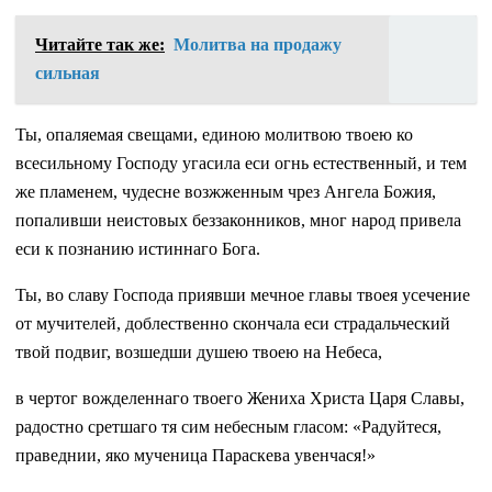
Читайте так же:
Молитва на продажу
сильная
Ты, опаляемая свещами, единою молитвою твоею ко
всесильному Господу угасила еси огнь естественный, и тем
же пламенем, чудесне возжженным чрез Ангела Божия,
попаливши неистовых беззаконников, мног народ привела
еси к познанию истиннаго Бога.
Ты, во славу Господа приявши мечное главы твоея усечение
от мучителей, доблественно скончала еси страдальческий
твой подвиг, возшедши душею твоею на Небеса,
в чертог вожделеннаго твоего Жениха Христа Царя Славы,
радостно сретшаго тя сим небесным гласом: «Радуйтеся,
праведнии, яко мученица Параскева увенчася!»