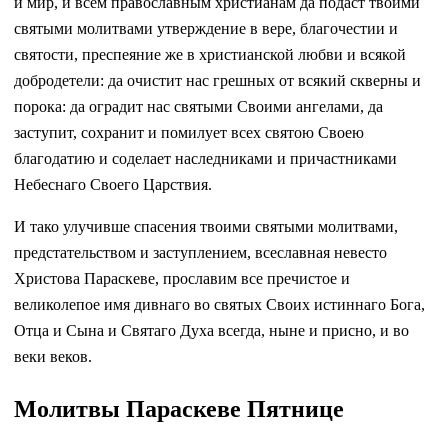
и мир, и всем православным христианам да подаст твоими
святыми молитвами утверждение в вере, благочестии и
святости, преспеяние же в христианской любви и всякой
добродетели: да очистит нас грешных от всякий скверны и
порока: да оградит нас святыми Своими ангелами, да
заступит, сохранит и помилует всех святою Своею
благодатию и соделает наследниками и причастниками
Небеснаго Своего Царствия.
И тако улучивше спасения твоими святыми молитвами,
предстательством и заступлением, всеславная невесто
Христова Параскеве, прославим все пречистое и
великолепое имя дивнаго во святых Своих истиннаго Бога,
Отца и Сына и Святаго Духа всегда, ныне и присно, и во
веки веков.
Молитвы Параскеве Пятнице