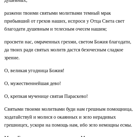
душевных;
разжени твоими святыми молитвами темный мрак
прибывший от грехов наших, испроси у Отца Света свет
благодати душевным и телесным очесем нашим;
просвети нас, омраченных грехми, светом Божия благодати,
да твоих ради святых молитв дастся безочесным сладкое
зрение.
О, великая угодница Божия!
О, мужественнейшая дево!
О, крепкая мученице святая Параскево!
Святыми твоими молитвами буди нам грешным помощница,
ходатайствуй и молися о окаянных и зело нерадивых
грешницех, ускори на помощь нам, ибо зело немощны есмы.