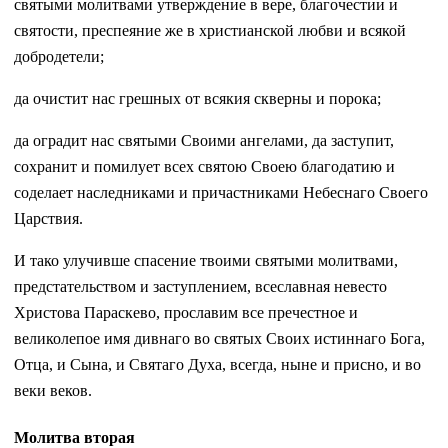
святыми молитвами утверждение в вере, благочестии и
святости, преспеяние же в христианской любви и всякой
добродетели;
да очистит нас грешных от всякия скверны и порока;
да оградит нас святыми Своими ангелами, да заступит,
сохранит и помилует всех святою Своею благодатию и
соделает наследниками и причастниками Небеснаго Своего
Царствия.
И тако улучивше спасение твоими святыми молитвами,
предстательством и заступлением, всеславная невесто
Христова Параскево, прославим все пречестное и
великолепое имя дивнаго во святых Своих истиннаго Бога,
Отца, и Сына, и Святаго Духа, всегда, ныне и присно, и во
веки веков.
Молитва вторая