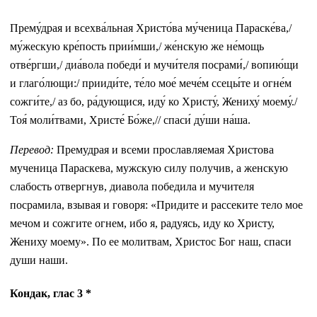
Прему́драя и всехва́льная Христо́ва му́ченица Параске́ва,/
му́жескую кре́пость прии́мши,/ же́нскую же не́мощь
отве́ргши,/ диа́вола победи́ и мучи́теля посрами́,/ вопию́щи
и глаго́лющи:/ прииди́те, те́ло мое́ мече́м ссецы́те и огне́м
сожги́те,/ аз бо, ра́дующися, иду́ ко Христу́, Жениху́ моему́./
Тоя́ моли́твами, Христе́ Бо́же,// спаси́ ду́ши на́ша.
Перевод:
Премудрая и всеми прославляемая Христова
мученица Параскева, мужскую силу получив, а женскую
слабость отвергнув, диавола победила и мучителя
посрамила, взывая и говоря: «Придите и рассеките тело мое
мечом и сожгите огнем, ибо я, радуясь, иду ко Христу,
Жениху моему». По ее молитвам, Христос Бог наш, спаси
души наши.
Кондак, глас 3 *