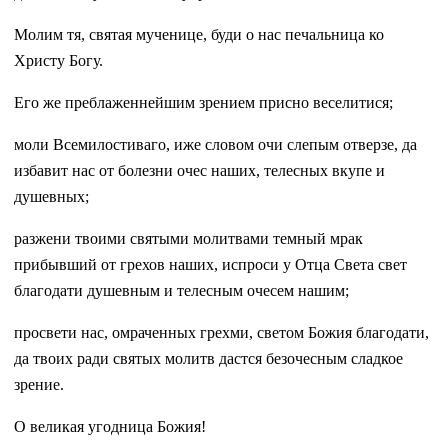
Молим тя, святая мученице, буди о нас печальница ко
Христу Богу.
Его же преблаженнейшим зрением присно веселитися;
моли Всемилостиваго, иже словом очи слепым отверзе, да
избавит нас от болезни очес наших, телесных вкупе и
душевных;
разжени твоими святыми молитвами темный мрак
прибывший от грехов наших, испроси у Отца Света свет
благодати душевным и телесным очесем нашим;
просвети нас, омраченных грехми, светом Божия благодати,
да твоих ради святых молитв дастся безочесным сладкое
зрение.
О великая угодница Божия!