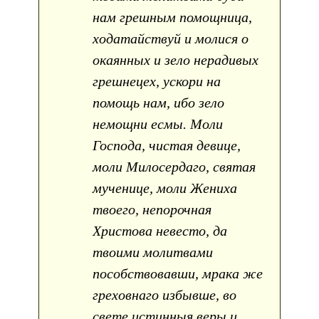
нам грешным помощница,
ходатайствуй и молися о
окаянных и зело нерадивых
грешнецех, ускори на
помощь нам, ибо зело
немощни есмы. Моли
Господа, чистая девице,
моли Милосердаго, святая
мученице, моли Жениха
твоего, непорочная
Христова невесто, да
твоими молитвами
пособствовавши, мрака же
греховнаго избывше, во
свете истинныя веры и