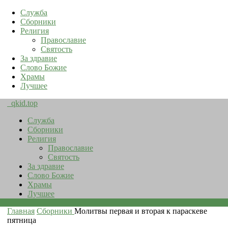
Служба
Сборники
Религия
Православие
Святость
За здравие
Слово Божие
Храмы
Лучшее
qkid.top
Служба
Сборники
Религия
Православие
Святость
За здравие
Слово Божие
Храмы
Лучшее
Главная
Сборники
Молитвы первая и вторая к параскеве
пятница