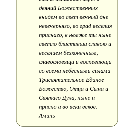
деяний Божественных
внидем во свет вечный дне
невечерняго, во град веселия
приснаго, в немже ты ныне
светло блистаеши славою и
веселием безконечным,
славословящи и воспевающи
со всеми небесными силами
Трисвятительное Единое
Божество, Отца и Сына и
Святаго Духа, ныне и
присно и во веки веков.
Аминь