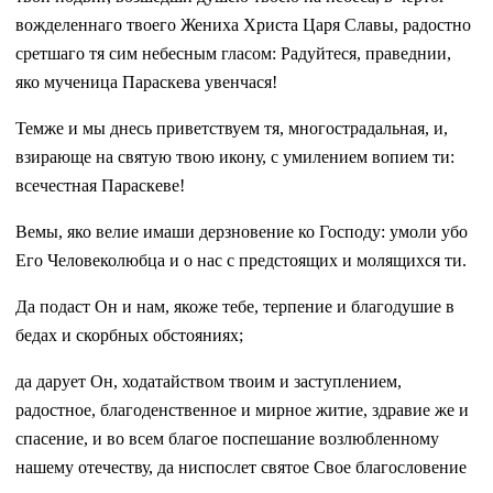
вожделеннаго твоего Жениха Христа Царя Славы, радостно
сретшаго тя сим небесным гласом: Радуйтеся, праведнии,
яко мученица Параскева увенчася!
Темже и мы днесь приветствуем тя, многострадальная, и,
взирающе на святую твою икону, с умилением вопием ти:
всечестная Параскеве!
Вемы, яко велие имаши дерзновение ко Господу: умоли убо
Его Человеколюбца и о нас с предстоящих и молящихся ти.
Да подаст Он и нам, якоже тебе, терпение и благодушие в
бедах и скорбных обстояниях;
да дарует Он, ходатайством твоим и заступлением,
радостное, благоденственное и мирное житие, здравие же и
спасение, и во всем благое поспешание возлюбленному
нашему отечеству, да ниспослет святое Свое благословение