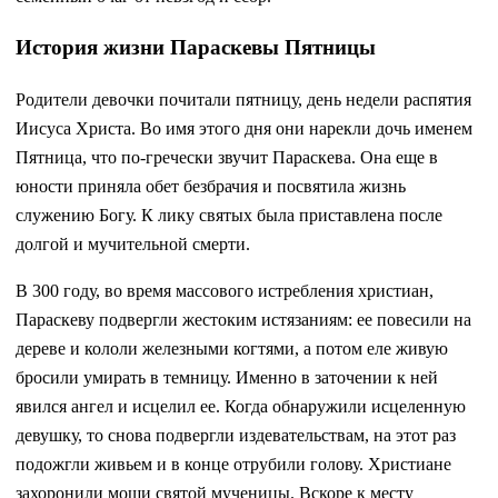
История жизни Параскевы Пятницы
Родители девочки почитали пятницу, день недели распятия
Иисуса Христа. Во имя этого дня они нарекли дочь именем
Пятница, что по-гречески звучит Параскева. Она еще в
юности приняла обет безбрачия и посвятила жизнь
служению Богу. К лику святых была приставлена после
долгой и мучительной смерти.
В 300 году, во время массового истребления христиан,
Параскеву подвергли жестоким истязаниям: ее повесили на
дереве и кололи железными когтями, а потом еле живую
бросили умирать в темницу. Именно в заточении к ней
явился ангел и исцелил ее. Когда обнаружили исцеленную
девушку, то снова подвергли издевательствам, на этот раз
подожгли живьем и в конце отрубили голову. Христиане
захоронили мощи святой мученицы. Вскоре к месту