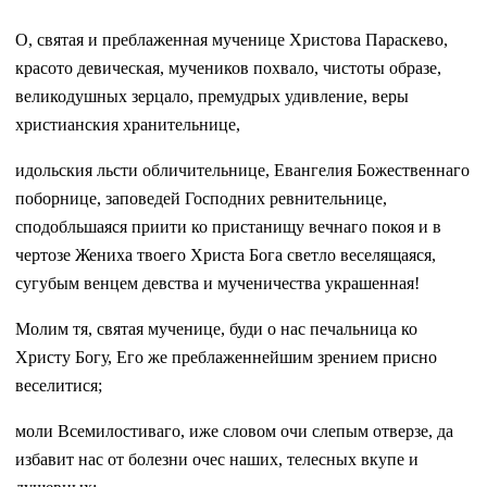
О, святая и преблаженная мученице Христова Параскево,
красото девическая, мучеников похвало, чистоты образе,
великодушных зерцало, премудрых удивление, веры
христианския хранительнице,
идольския льсти обличительнице, Евангелия Божественнаго
поборнице, заповедей Господних ревнительнице,
сподобльшаяся приити ко пристанищу вечнаго покоя и в
чертозе Жениха твоего Христа Бога светло веселящаяся,
сугубым венцем девства и мученичества украшенная!
Молим тя, святая мученице, буди о нас печальница ко
Христу Богу, Его же преблаженнейшим зрением присно
веселитися;
моли Всемилостиваго, иже словом очи слепым отверзе, да
избавит нас от болезни очес наших, телесных вкупе и