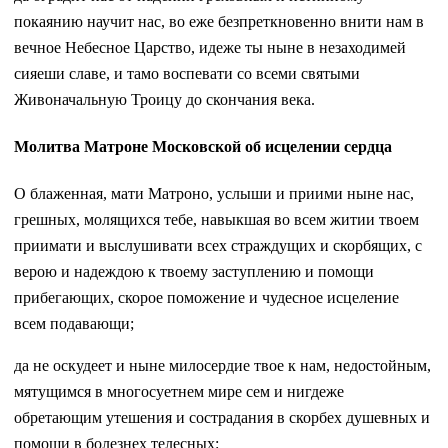
покаянию научит нас, во еже безпреткновенно внити нам в
вечное Небесное Царство, идеже ты ныне в незаходимей
сияеши славе, и тамо воспевати со всеми святыми
Живоначальную Троицу до скончания века.
Молитва Матроне Московской об исцелении сердца
О блаженная, мати Матроно, услыши и приими ныне нас,
грешных, молящихся тебе, навыкшая во всем житии твоем
приимати и выслушивати всех страждущих и скорбящих, с
верою и надеждою к твоему заступлению и помощи
прибегающих, скорое поможение и чудесное исцеление
всем подавающи;
да не оскудеет и ныне милосердие твое к нам, недостойным,
мятущимся в многосуетнем мире сем и нигдеже
обретающим утешения и сострадания в скорбех душевных и
помощи в болезнех телесных: