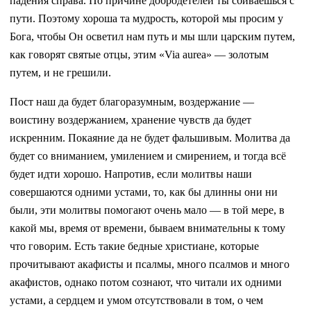
падения справа. По причине добродетелей ты сбиваешься с
пути. Поэтому хороша та мудрость, которой мы просим у
Бога, чтобы Он осветил нам путь и мы шли царским путем,
как говорят святые отцы, этим «Via aurea» — золотым
путем, и не грешили.
Пост наш да будет благоразумным, воздержание —
воистину воздержанием, хранение чувств да будет
искренним. Покаяние да не будет фальшивым. Молитва да
будет со вниманием, умилением и смирением, и тогда всё
будет идти хорошо. Напротив, если молитвы наши
совершаются одними устами, то, как бы длинны они ни
были, эти молитвы помогают очень мало — в той мере, в
какой мы, время от времени, бываем внимательны к тому
что говорим. Есть такие бедные христиане, которые
прочитывают акафисты и псалмы, много псалмов и много
акафистов, однако потом сознают, что читали их одними
устами, а сердцем и умом отсутствовали в том, о чем