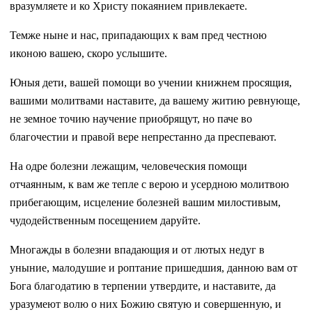
вразумляете и ко Христу покаянием привлекаете.
Темже ныне и нас, припадающих к вам пред честною
иконою вашею, скоро услышите.
Юныя дети, вашей помощи во учении книжнем просящия,
вашими молитвами наставите, да вашему житию ревнующе,
не земное точию научение приобрящут, но паче во
благочестии и правой вере непрестанно да преспевают.
На одре болезни лежащим, человеческия помощи
отчаянным, к вам же тепле с верою и усердною молитвою
прибегающим, исцеление болезней вашим милостивым,
чудодейственным посещением даруйте.
Многажды в болезни впадающия и от лютых недуг в
уныние, малодушие и роптание пришедшия, данною вам от
Бога благодатию в терпении утвердите, и наставите, да
уразумеют волю о них Божию святую и совершенную, и