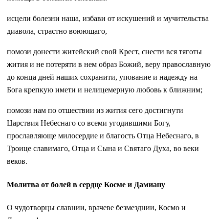
исцели болезни наша, избави от искушений и мучительства
диавола, страстно воюющаго,
помози донести житейский свой Крест, снести вся тяготы
жития и не потеряти в нем образ Божий, веру православную
до конца дней наших сохранити, упование и надежду на
Бога крепкую имети и нелицемерную любовь к ближним;
помози нам по отшествии из жития сего достигнути
Царствия Небеснаго со всеми угодившими Богу,
прославляюще милосердие и благость Отца Небеснаго, в
Троице славимаго, Отца и Сына и Святаго Духа, во веки
веков.
Молитва от болей в сердце Косме и Дамиану
О чудотворцы славнии, врачеве безмезднии, Космо и