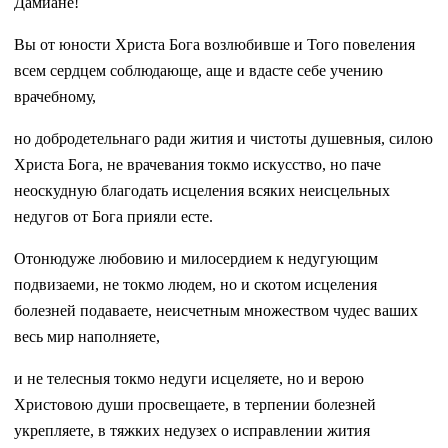
Дамиане!
Вы от юности Христа Бога возлюбивше и Того повеления
всем сердцем соблюдающе, аще и вдасте себе учению
врачебному,
но добродетельнаго ради жития и чистоты душевныя, силою
Христа Бога, не врачевания токмо искусство, но паче
неоскудную благодать исцеления всяких неисцельных
недугов от Бога прияли есте.
Отонюдуже любовию и милосердием к недугующим
подвизаеми, не токмо людем, но и скотом исцеления
болезней подаваете, неисчетным множеством чудес ваших
весь мир наполняете,
и не телесныя токмо недуги исцеляете, но и верою
Христовою души просвещаете, в терпении болезней
укрепляете, в тяжких недузех о исправлении жития