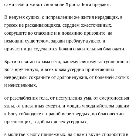
сами себе и живот свой воле Христа Бога предают.
В недузех сущих, о исправлении же жития нерадящих, в
гресех не раскаивающихся, сердцем ожесточенных,
сокрушите во спасение и к покаянию призовите, да
немощни суще телом, здрави пребудут душею, и
причастницы соделаются Божия спасительныя благодати.
Братию святаго храма сего, вашему святому заступлению от
Бога врученную, и всех к вам усердно прибегающих
невредимы сохраните от долгонедужия, от болезней лютых
и неисцельных,
от разслабления тела, от исступления ума, от смертоносныя
язвы, от внезапныя смерти, и мощным ходатайством вашим
к Богу соблюдите в правой вере твердых, во благочестии
преспеющих, в добрых делех усердных,
в молитве к Богу прилежных, да с вами вкупе сподобятся в