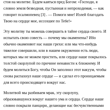
стоя на молитве. Будем каяться пред Богом: «Господи, я
словно земля безводная, пустынная и непроходимая, — как
говорит псалмопевец [3] . — Помоги мне! Излей благодать
Твою на сердце мое, иссохшее по Тебе!»
Эту молитву ты можешь совершить в тайне сердца своего. И
испытать свою совесть — почему мы окаменены? Ибо
обычно окаменяют нас наши грехи: или мы что-нибудь
тяжелое совершили, или в нашем окружении есть люди,
которых мы не можем простить, или сердце наше покрылось
толстой скорлупой по причине ненависти к ближнему. И
будем молиться Богу, чтобы Он заполнил этот вакуум, чтобы
снова распахнул наше сердце — и сделал его проницаемым
для всего происходящего вокруг нас.
Молитвой мы разбиваем мрак, эту скорлупу,
образовавшуюся вокруг нашего ума и сердца. Сердце наше
словно покрыли панцири, делающие нас бесчувственными