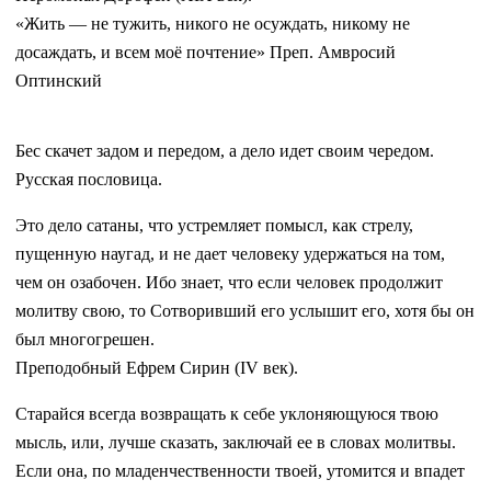
«Жить — не тужить, никого не осуждать, никому не
досаждать, и всем моё почтение» Преп. Амвросий
Оптинский
Бес скачет задом и передом, а дело идет своим чередом.
Русская пословица.
Это дело сатаны, что устремляет помысл, как стрелу,
пущенную наугад, и не дает человеку удержаться на том,
чем он озабочен. Ибо знает, что если человек продолжит
молитву свою, то Сотворивший его услышит его, хотя бы он
был многогрешен.
Преподобный Ефрем Сирин (IV век).
Старайся всегда возвращать к себе уклоняющуюся твою
мысль, или, лучше сказать, заключай ее в словах молитвы.
Если она, по младенчественности твоей, утомится и впадет