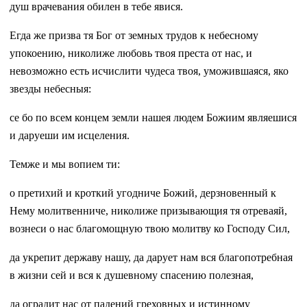
душ врачевания обилен в тебе явися.
Егда же призва тя Бог от земных трудов к небесному
упокоению, николиже любовь твоя преста от нас, и
невозможно есть исчислити чудеса твоя, уможившаяся, яко
звезды небесныя:
се бо по всем концем земли нашея людем Божиим являешися
и даруеши им исцеления.
Темже и мы вопием ти:
о претихий и кроткий угодниче Божий, дерзновенный к
Нему молитвенниче, николиже призывающия тя отреваяй,
вознеси о нас благомощную твою молитву ко Господу Сил,
да укрепит державу нашу, да дарует нам вся благопотребная
в жизни сей и вся к душевному спасению полезная,
да оградит нас от падений греховных и истинному