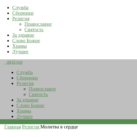
Служба
Сборники
Религия
Православие
Святость
За здравие
Слово Божие
Храмы
Лучшее
qkid.top
Служба
Сборники
Религия
Православие
Святость
За здравие
Слово Божие
Храмы
Лучшее
Главная
Религия
Молитва в сердце