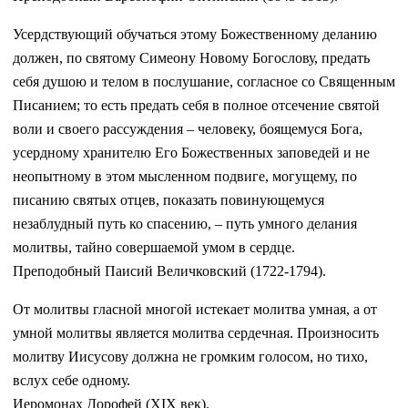
Усердствующий обучаться этому Божественному деланию
должен, по святому Симеону Новому Богослову, предать
себя душою и телом в послушание, согласное со Священным
Писанием; то есть предать себя в полное отсечение святой
воли и своего рассуждения – человеку, боящемуся Бога,
усердному хранителю Его Божественных заповедей и не
неопытному в этом мысленном подвиге, могущему, по
писанию святых отцев, показать повинующемуся
незаблудный путь ко спасению, – путь умного делания
молитвы, тайно совершаемой умом в сердце.
Преподобный Паисий Величковский (1722-1794).
От молитвы гласной многой истекает молитва умная, а от
умной молитвы является молитва сердечная. Произносить
молитву Иисусову должна не громким голосом, но тихо,
вслух себе одному.
Иеромонах Дорофей (XIX век).