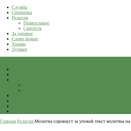
Служба
Сборники
Религия
Православие
Святость
За здравие
Слово Божие
Храмы
Лучшее
qkid.top
Служба
Сборники
Религия
Православие
Святость
За здравие
Слово Божие
Храмы
Лучшее
Главная
Религия
Молитва сорокоуст за упокой текст молитвы на