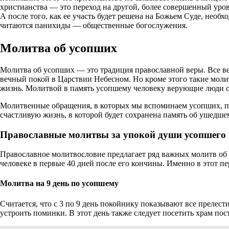
христианства — это переход на другой, более совершенный уро
А после того, как ее участь будет решена на Божьем Суде, нео
читаются панихиды — общественные богослужения.
Молитва об усопших
Молитва об усопших — это традиция православной веры. Все в
вечный покой в Царствии Небесном. Но кроме этого такие мол
жизнь. Молитвой в память усопшему человеку верующие люди 
Молитвенные обращения, в которых мы вспоминаем усопших, по
счастливую жизнь, в которой будет сохранена память об ушедше
Православные молитвы за упокой души усопшего
Православное молитвословие предлагает ряд важных молитв об 
человеке в первые 40 дней после его кончины. Именно в этот 
Молитва на 9 день по усопшему
Считается, что с 3 по 9 день покойнику показывают все прелест
устроить поминки. В этот день также следует посетить храм пос