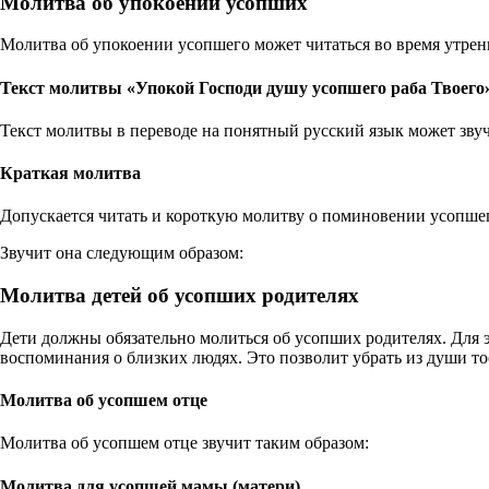
Молитва об упокоении усопших
Молитва об упокоении усопшего может читаться во время утрен
Текст молитвы «Упокой Господи душу усопшего раба Твоего
Текст молитвы в переводе на понятный русский язык может зву
Краткая молитва
Допускается читать и короткую молитву о поминовении усопше
Звучит она следующим образом:
Молитва детей об усопших родителях
Дети должны обязательно молиться об усопших родителях. Для 
воспоминания о близких людях. Это позволит убрать из души т
Молитва об усопшем отце
Молитва об усопшем отце звучит таким образом:
Молитва для усопшей мамы (матери)