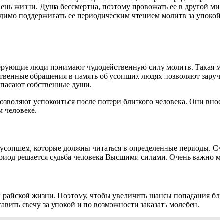
вень жизни. Душа бессмертна, поэтому провожать ее в другой м
бходимо поддерживать ее периодическим чтением молитв за упоко
ерующие люди понимают чудодейственную силу молитв. Такая мо
итвенные обращения в память об усопших людях позволяют зару
спасают собственные души.
зволяют успокоиться после потери близкого человека. Они вно
м человеке.
усопшем, которые должны читаться в определенные периоды. Сч
период решается судьба человека Высшими силами. Очень важно 
и райской жизни. Поэтому, чтобы увеличить шансы попадания бли
тавить свечу за упокой и по возможности заказать молебен.