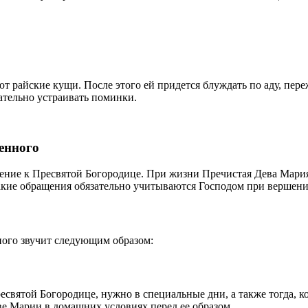
ют райские кущи. После этого ей придется блуждать по аду, пе
ательно устраивать поминки.
енного
ение к Пресвятой Богородице. При жизни Пречистая Дева Мария 
такие обращения обязательно учитываются Господом при вершени
ного звучит следующим образом:
святой Богородице, нужно в специальные дни, а также тогда, ко
е Марии в домашних условиях перед ее образом.