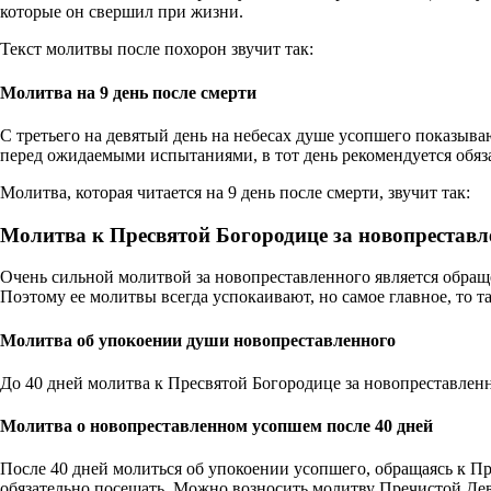
которые он свершил при жизни.
Текст молитвы после похорон звучит так:
Молитва на 9 день после смерти
С третьего на девятый день на небесах душе усопшего показыва
перед ожидаемыми испытаниями, в тот день рекомендуется обяз
Молитва, которая читается на 9 день после смерти, звучит так:
Молитва к Пресвятой Богородице за новопреставл
Очень сильной молитвой за новопреставленного является обращ
Поэтому ее молитвы всегда успокаивают, но самое главное, то 
Молитва об упокоении души новопреставленного
До 40 дней молитва к Пресвятой Богородице за новопреставлен
Молитва о новопреставленном усопшем после 40 дней
После 40 дней молиться об упокоении усопшего, обращаясь к Пре
обязательно посещать. Можно возносить молитву Пречистой Дев