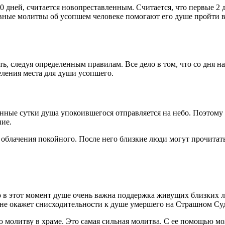
 дней, считается новопреставленным. Считается, что первые 2 д
ославные молитвы об усопшем человеке помогают его душе пройт
ь, следуя определенным правилам. Все дело в том, что со дня на
еления места для души усопшего.
анные сутки душа упокоившегося отправляется на небо. Поэтому 
ние.
 облачения покойного. После него близкие люди могут прочита
о в этот момент душе очень важна поддержка живущих близких л
и не окажет снисходительности к душе умершего на Страшном Су
ую молитву в храме. Это самая сильная молитва. С ее помощью 