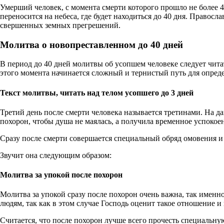
Умерший человек, с момента смерти которого прошло не более 40
переносится на небеса, где будет находиться до 40 дня. Прав
свершенных земных прегрешений.
Молитва о новопреставленном до 40 дней
В период до 40 дней молитвы об усопшем человеке следует читат
этого момента начинается сложный и тернистый путь для опред
Текст молитвы, читать над телом усопшего до 3 дней
Третий день после смерти человека называется третинами. На д
похорон, чтобы душа не маялась, а получила временное успокое
Сразу после смерти совершается специальный обряд омовения и
Звучит она следующим образом:
Молитва за упокой после похорон
Молитва за упокой сразу после похорон очень важна, так именн
людям, так как в этом случае Господь оценит такое отношение 
Считается, что после похорон лучше всего прочесть специальн