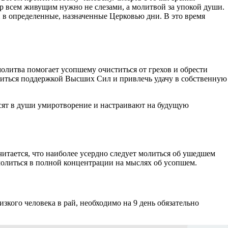
ир всем живущим нужно не слезами, а молитвой за упокой души.
й в определенные, назначенные Церковью дни. В это время
литва помогает усопшему очиститься от грехов и обрести
читься поддержкой Высших Сил и привлечь удачу в собственную
сят в души умиротворение и настраивают на будущую
итается, что наиболее усердно следует молиться об ушедшем
молиться в полной концентрации на мыслях об усопшем.
зкого человека в рай, необходимо на 9 день обязательно