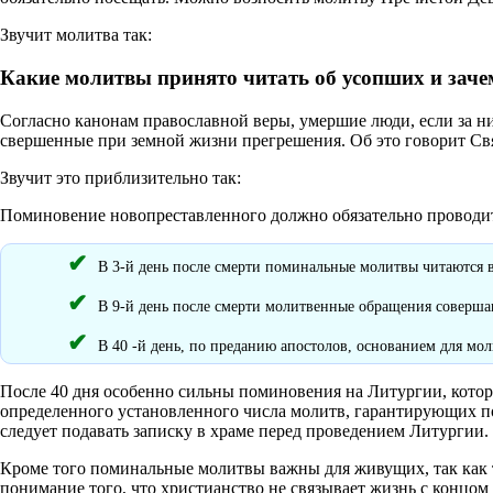
Звучит молитва так:
Какие молитвы принято читать об усопших и заче
Согласно канонам православной веры, умершие люди, если за ни
свершенные при земной жизни прегрешения. Об это говорит Св
Звучит это приблизительно так:
Поминовение новопреставленного должно обязательно проводитьс
В 3-й день после смерти поминальные молитвы читаются в
В 9-й день после смерти молитвенные обращения соверша
В 40 -й день, по преданию апостолов, основанием для мол
После 40 дня особенно сильны поминовения на Литургии, кот
определенного установленного числа молитв, гарантирующих по
следует подавать записку в храме перед проведением Литургии.
Кроме того поминальные молитвы важны для живущих, так как 
понимание того, что христианство не связывает жизнь с концом