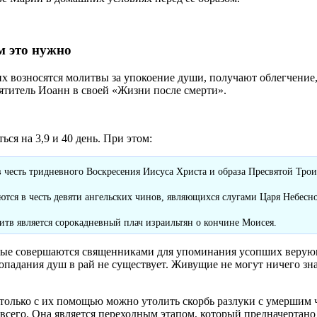
м это нужно
х возносятся молитвы за упокоение души, получают облегчение,
ятитель Иоанн в своей «Жизни после смерти».
я на 3,9 и 40 день. При этом:
 честь тридневного Воскресения Иисуса Христа и образа Пресвятой Тро
ются в честь девяти ангельских чинов, являющихся слугами Царя Небес
итв является сорокадневный плач израильтян о кончине Моисея.
орые совершаются священниками для упоминания усопших верую
падания душ в рай не существует. Живущие не могут ничего зн
только с их помощью можно утолить скорбь разлуки с умершим
 всего. Она является переходным этапом, который предначертано