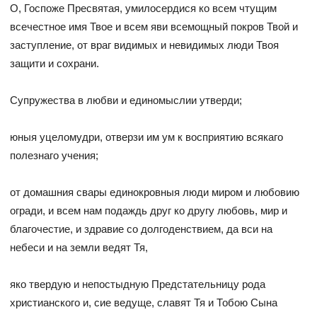
О, Госпоже Пресвятая, умилосердися ко всем чтущим
всечестное имя Твое и всем яви всемощный покров Твой и
заступление, от враг видимых и невидимых люди Твоя
защити и сохрани.
Супружества в любви и единомыслии утверди;
юныя уцеломудри, отверзи им ум к восприятию всякаго
полезнаго учения;
от домашния свары единокровныя люди миром и любовию
огради, и всем нам подаждь друг ко другу любовь, мир и
благочестие, и здравие со долгоденствием, да вси на
небеси и на земли ведят Тя,
яко твердую и непостыдную Предстательницу рода
христианского и, сие ведуще, славят Тя и Тобою Сына