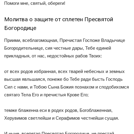
Помоги мне, святый, обереги!
Молитва о защите от сплетен Пресвятой
Богородице
Приими, всеблагомощная, Пречистая Госпоже Владычице
Богородительнице, сия честные дары, Тебе единей
прикладныя, от нас, недостойных рабов Твоих:
от всех родов избранная, всех тварей небесных и земных
высшая явльшаяся, понеже бо Тебе ради бысть Господь
Сил с нами, и Тобою Сына Божия познахом и сподобихомся
святаго Тела Его и пречистыя Крове Его;
темже блаженна еси в родех родов, Богоблаженная,
Херувимов светлейши и Серафимов честнейши сущая.
И ныне, всепетая Пресвятая Богородице, не престай