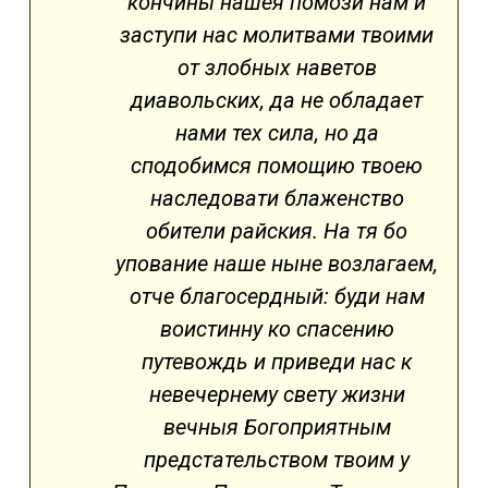
кончины нашея помози нам и
заступи нас молитвами твоими
от злобных наветов
диавольских, да не обладает
нами тех сила, но да
сподобимся помощию твоею
наследовати блаженство
обители райския. На тя бо
упование наше ныне возлагаем,
отче благосердный: буди нам
воистинну ко спасению
путевождь и приведи нас к
невечернему свету жизни
вечныя Богоприятным
предстательством твоим у