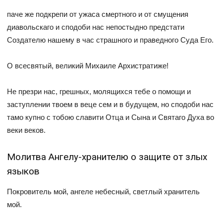
паче же подкрепи от ужаса смертного и от смущения
диавольскаго и сподоби нас непостыдно предстати
Создателю нашему в час страшного и праведного Суда Его.
О всесвятый, великий Михаиле Архистратиже!
Не презри нас, грешных, молящихся тебе о помощи и
заступлении твоем в веце сем и в будущем, но сподоби нас
тамо купно с тобою славити Отца и Сына и Святаго Духа во
веки веков.
Молитва Ангелу-хранителю о защите от злых
языков
Покровитель мой, ангеле небесный, светлый хранитель
мой.