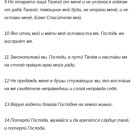
9 Не отврати́ лица́ Твоего́ от мене́ и не уклони́ся гне́вом
от раба́ Твоего́: помо́щник мой бу́ди, не отри́ни мене́, и не
оста́ви мене́, Бо́же Спаси́телю мой.
10 Яко отец мой и ма́ти моя́ оста́виста мя, Госпо́дь же
восприя́т мя.
11 Законоположи́ ми, Го́споди, в пути́ Твое́м и наста́ви мя
на стезю́ пра́вую враг мои́х ра́ди.
12 Не преда́ждь мене́ в ду́шы стужа́ющих ми, я́ко воста́ша
на мя свиде́теле непра́веднии и солга́ непра́вда себе́.
13 Ве́рую ви́дети блага́я Госпо́дня на земли́ живы́х.
14 Потерпи́ Го́спода, мужа́йся и да крепи́тся се́рдце твое́,
и потерпи́ Го́спода.