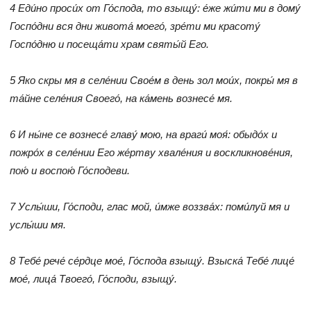
4 Еди́но проси́х от Го́спода, то взыщу́: е́же жи́ти ми в дому́
Госпо́дни вся дни живота́ моего́, зре́ти ми красоту́
Госпо́дню и посеща́ти храм святы́й Его.
5 Яко скры мя в селе́нии Свое́м в день зол мои́х, покры́ мя в
та́йне селе́ния Своего́, на ка́мень вознесе́ мя.
6 И ны́не се вознесе́ главу́ мою, на враги́ моя́: обыдо́х и
пожро́х в селе́нии Его же́ртву хвале́ния и воскликнове́ния,
пою́ и воспою́ Го́сподеви.
7 Услы́ши, Го́споди, глас мой, и́мже воззва́х: поми́луй мя и
услы́ши мя.
8 Тебе́ рече́ се́рдце мое́, Го́спода взыщу́. Взыска́ Тебе́ лице́
мое́, лица́ Твоего́, Го́споди, взыщу́.