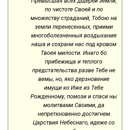
Превысшая всех дщерей земли,
по чистоте Своей и по
множеству страданий, Тобою на
земли перенесенных, приими
многоболезненныя воздыхания
наша и сохрани нас под кровом
Твоея милости. Инаго бо
прибежища и теплого
предстательства разве Тебе не
вемы, но, яко дерзновение
имущи ко Иже из Тебе
Рожденному, помози и спаси ны
молитвами Своими, да
непреткновенно достигнем
Царствия Небеснаго, идеже со