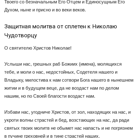
Твоего со безначальным Его Отцем и Единосущным Его
Духом, ныне и присно и во веки веков.
Защитная молитва от сплетен к Николаю
Чудотворцу
О святителю Христов Николае!
Услыши нас, грешных раб Божиих (имена), молящихся
тебе, и моли о нас, недостойных, Содетеля нашего и
Владыку, милостива к нам сотвори Бога нашего в нынешнем
житии и в будущем веце, да не воздаст нам по делом
нашим, но по Своей благости воздаст нам.
Избави нас, угодниче Христов, от зол, находящих на нас, и
укроти волны страстей и бед, возстающих на нас, да ради
святых твоих молитв не обымет нас напасть и не погрязнем
в пучине греховней и в тине страстей наших.