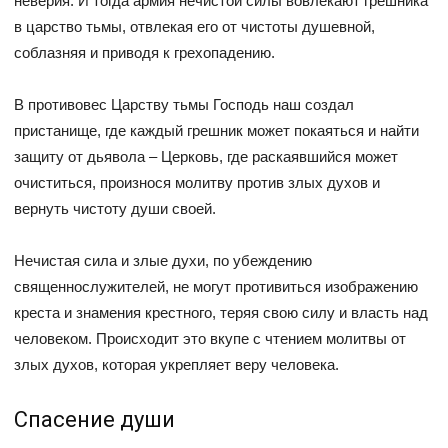
неверия. И тогда армия нечистой силы вовлекают грешника
в царство тьмы, отвлекая его от чистоты душевной,
соблазняя и приводя к грехопадению.
В противовес Царству тьмы Господь наш создал
пристанище, где каждый грешник может покаяться и найти
защиту от дьявола – Церковь, где раскаявшийся может
очиститься, произнося молитву против злых духов и
вернуть чистоту души своей.
Нечистая сила и злые духи, по убеждению
священнослужителей, не могут противиться изображению
креста и знамения крестного, теряя свою силу и власть над
человеком. Происходит это вкупе с чтением молитвы от
злых духов, которая укрепляет веру человека.
Спасение души