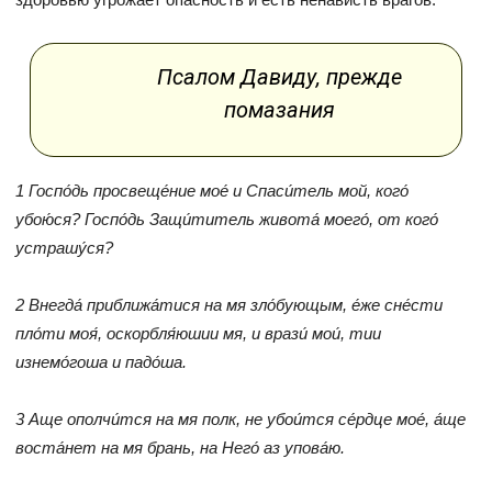
Псалом Давиду, прежде
помазания
1 Госпо́дь просвеще́ние мое́ и Спаси́тель мой, кого́
убою́ся? Госпо́дь Защи́титель живота́ моего́, от кого́
устрашу́ся?
2 Внегда́ приближа́тися на мя зло́бующым, е́же сне́сти
пло́ти моя́, оскорбля́юшии мя, и врази́ мои́, тии
изнемо́гоша и падо́ша.
3 Аще ополчи́тся на мя полк, не убои́тся се́рдце мое́, а́ще
воста́нет на мя брань, на Него́ аз упова́ю.