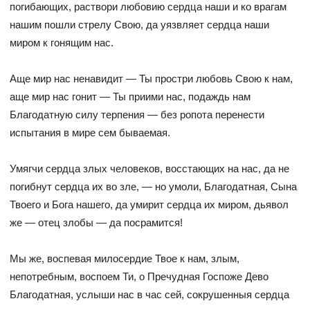
погибающих, раствори любовию сердца наши и ко врагам
нашим пошли стрелу Свою, да уязвляет сердца наши
миром к гонящим нас.
Аще мир нас ненавидит — Ты простри любовь Свою к нам,
аще мир нас гонит — Ты приими нас, подаждь нам
Благодатную силу терпения — без ропота перенести
испытания в мире сем бываемая.
Умягчи сердца злых человеков, восстающих на нас, да не
погибнут сердца их во зле, — но умоли, Благодатная, Сына
Твоего и Бога нашего, да умирит сердца их миром, дьявол
же — отец злобы — да посрамится!
Мы же, воспевая милосердие Твое к нам, злым,
непотребным, воспоем Ти, о Пречудная Госпоже Дево
Благодатная, услыши нас в час сей, сокрушенныя сердца