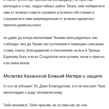
молящися о нас, недостойных рабех Твоих, еже избавитися
нам от всякаго совета лукаваго и всякаго обстояния и
сохранитися нам неврежденным от всякаго ядовитаго
прилога диавольскаго;
но даже до конца молитвами Твоими неосужденных нас
соблюди, яко да Твоим заступлением и помощию спасаеми,
славу, хвалу, благодарение и поклонение за вся в Троице
Единому Богу и всех Создателю возсылаем, ныне и присно,
и во веки веков.
Молитва Казанской Божьей Матери о защите
О кто не ублажит Тя, Дево Благодатная, кто не воспоет Твое
милосердие к роду человеческому.
Тебе молимся, Тебя просим, не остави нас во зле