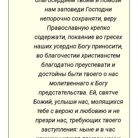
благосердием твоим и помози
нам заповеди Господни
непорочно сохраняти, веру
Православную крепко
содержати, покаяние во гресех
наших усердно Богу приносити,
во благочестии христианстем
благодатно преуспевати и
достойны быти твоего о нас
молитвеннаго к Богу
предстательства. Ей, святче
Божий, услыши нас, молящихся
тебе с верою и любовию и не
презри нас, требующих твоего
заступления: ныне и в час