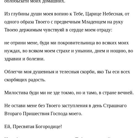
облобызати моих домашних.
Из глубины души моея вопию к Тебе, Царице Небесная, от
одного образа Твоего с предвечным Младенцем на руку
Твоею держимым чувствуяй в сердце моем отраду:
не отрини мене, буди ми покровительница во всяких моих
нуждах, во всяком моем страхе и унынии, днем и нощию, во
здравии и болезни.
Облегчи моя душевныя и телесныя скорби, яко Ты еси всех
скорбящих радость.
Милостива буди ми не зде токмо, но и тамо, в стране вечней.
Не остави мене без Твоего заступления в день Страшнаго
Втораго Пришествия Господа моего.
Ей, Пресвятая Богородице!