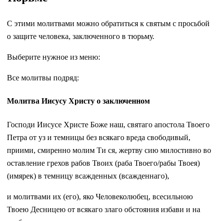
С этими молитвами можно обратиться к святым с просьбой
о защите человека, заключенного в тюрьму.
Выберите нужное из меню:
Все молитвы подряд:
Молитва Иисусу Христу о заключенном
Господи Иисусе Христе Боже наш, святаго апостола Твоего
Петра от уз и темницы без всякаго вреда свободивый,
приими, смиренно молим Ти ся, жертву сию милостивно во
оставление грехов рабов Твоих (раба Твоего/рабы Твоея)
(имярек) в темницу всажденных (всажденнаго),
и молитвами их (его), яко Человеколюбец, всесильною
Твоею Десницею от всякаго злаго обстояния избави и на