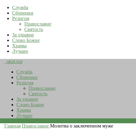
Служба
Сборники
Религия
Православие
Святость
За здравие
Слово Божие
Храмы
Лучшее
qkid.top
Служба
Сборники
Религия
Православие
Святость
За здравие
Слово Божие
Храмы
Лучшее
Главная
Православие
Молитва о заключенном муже