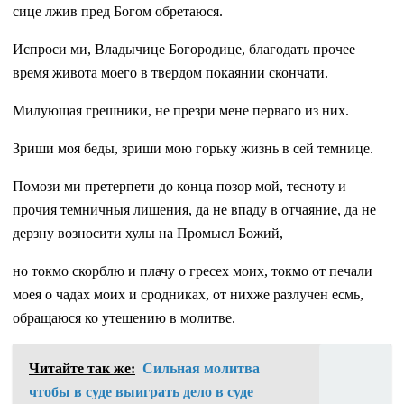
сице лжив пред Богом обретаюся.
Испроси ми, Владычице Богородице, благодать прочее
время живота моего в твердом покаянии скончати.
Милующая грешники, не презри мене перваго из них.
Зриши моя беды, зриши мою горьку жизнь в сей темнице.
Помози ми претерпети до конца позор мой, тесноту и
прочия темничныя лишения, да не впаду в отчаяние, да не
дерзну возносити хулы на Промысл Божий,
но токмо скорблю и плачу о гресех моих, токмо от печали
моея о чадах моих и сродниках, от нихже разлучен есмь,
обращаюся ко утешению в молитве.
Читайте так же:
Сильная молитва
чтобы в суде выиграть дело в суде