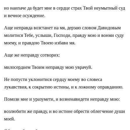
но наипаче да будет мне в сердце страх Твой неумытный суд
и вечное осуждение.
Аще неправда возстанет на мя, дерзаю словом Давидовым
молитися Тебе, услыши, Господи, правду мою и вонми суду
моему, и правдою Твоею избави мя.
Аще же неправду сотворих:
милосердием Твоим неправду мою уврачуй.
Не попусти уклонитися сердцу моему во словеса
лукавствия, к сокрытию истины, и к ложному оправданию.
Помози мне и уразумети, и возненавидети неправду мою:
возлюбити же правду, и во истине обрести облегчение души
моей.