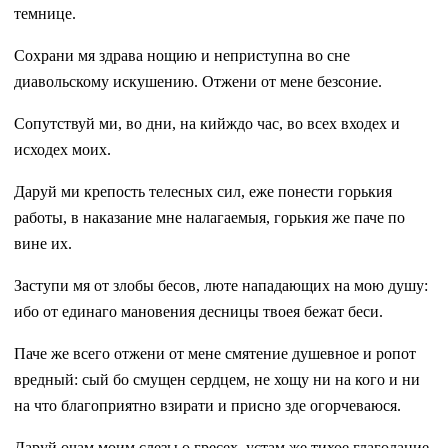
темнице.
Сохрани мя здрава нощию и неприступна во сне
диавольскому искушению. Отжени от мене безсоние.
Сопутствуй ми, во дни, на кийждо час, во всех входех и
исходех моих.
Даруй ми крепость телесных сил, еже понести горькия
работы, в наказание мне налагаемыя, горькия же паче по
вине их.
Заступи мя от злобы бесов, люте нападающих на мою душу:
ибо от единаго мановения десницы твоея бежат беси.
Паче же всего отжени от мене смятение душевное и ропот
вредный: сый бо смущен сердцем, не хощу ни на кого и ни
на что благоприятно взирати и присно зде огорчеваюся.
Даруй очам моим слезы о гресех, устам же тихое глаголание.