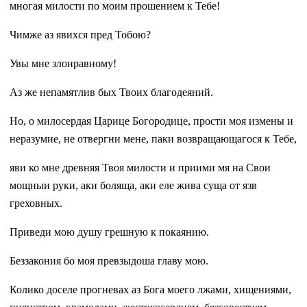
многая милости по моим прошением к Тебе!
Чимже аз явихся пред Тобою?
Увы мне злонравному!
Аз же непамятлив бых Твоих благодеяний.
Но, о милосердая Царице Богородице, прости моя измены и
неразумие, не отвергни мене, паки возвращающагося к Тебе,
яви ко мне древняя Твоя милости и приими мя на Свои
мощныи руки, аки боляща, аки еле жива суща от язв
греховных.
Приведи мою душу грешную к покаянию.
Беззакония бо моя превзыдоша главу мою.
Колико доселе прогневах аз Бога моего лжами, хищениями,