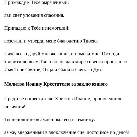
Прихожду к Тебе омраченный:
яви свет упования спасения.
Припадаю к Тебе изнемогший:
возстави и утверди мене благодатию Твоею.
Паче всего даруй мне желание, и помози мне, Господи,
творити во всем Твою волю, да в мире совести прославлю
Имя Твое Святое, Отца и Сына и Святаго Духа.
Молитва Иоанну Крестителю за заключенного
Предтече и крестителю Христов Иоанне, проповедниче
покаяния!
Ты неповинне всажден был еси в темницу:
аз же, вверженный в злоключение сие, достойное по делом