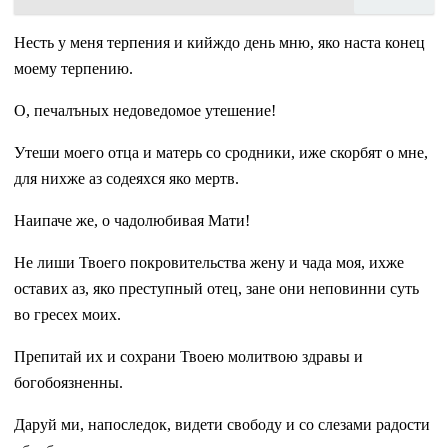
Несть у меня терпения и кийждо день мню, яко наста конец
моему терпению.
О, печалъных недоведомое утешение!
Утеши моего отца и матерь со сродники, иже скорбят о мне,
для нихже аз содеяхся яко мертв.
Наипаче же, о чадолюбивая Мати!
Не лиши Твоего покровительства жену и чада моя, ихже
оставих аз, яко преступный отец, зане они неповинни суть
во гресех моих.
Препитай их и сохрани Твоею молитвою здравы и
богобоязненны.
Даруй ми, напоследок, видети свободу и со слезами радости