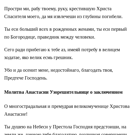
Простри ми, рабу твоему, руку, крестившую Христа
Спасителя моего, да мя извлечеши из глубины погибели.
Ты еси больший всех в рожденных женами, ты еси первый
по Богородице, праведник между человеки.
Сего ради прибегаю к тебе аз, имеяй потребу в велицем
ходатае, яко велик есмь грешник.
Убо и да осенит мене, недостойнаго, благодать твоя,
Предтече Господень.
Молитва Анастасии Узорешительнице о заключенном
О многострадальная и премудрая великомученице Христова
Анастасие!
Ты душею на Небеси у Престола Господня предстоиши, на
земли же, данною тебе благодатию, различная совершаеши