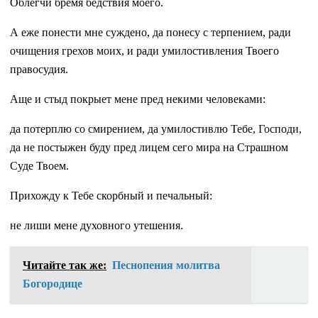
Облегчи бремя бедствия моего.
А еже понести мне суждено, да понесу с терпением, ради
очищения грехов моих, и ради умилостивления Твоего
правосудия.
Аще и стыд покрыет мене пред некими человеками:
да потерплю со смирением, да умилостивлю Тебе, Господи,
да не постыжен буду пред лицем сего мира на Страшном
Суде Твоем.
Прихожду к Тебе скорбный и печальный:
не лиши мене духовного утешения.
Читайте так же:
Песнопения молитва
Богородице