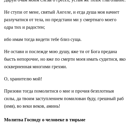
Не ступи от мене, святый Ангеле, и егда душа моя начнет
разлучатися от тела, но предстани ми у смертнаго моего
одра тих и радостен;
ибо имам тогда видети тебе близ суща.
Не остави и послежде мою душу, яже ти от Бога предана
бысть непорочне, но яже по смерти моея имать судитися, яко
оскверненная многими грехми.
О, хранителю мой!
Призови тогда помолитися о мне и прочия безплотныя
силы, да твоим заступлением помилован буду, грешный раб
(имя), во веки веков, аминь!
Молитва Господу о человеке в тюрьме