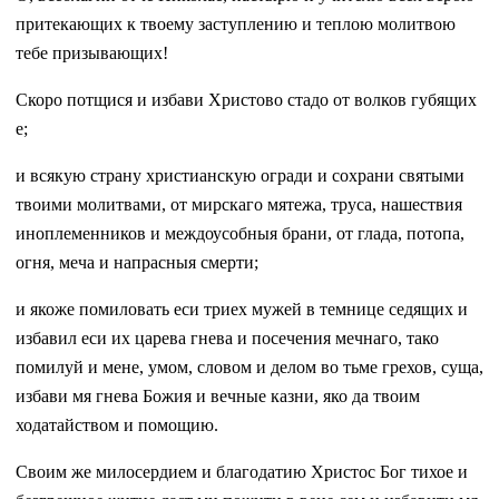
притекающих к твоему заступлению и теплою молитвою
тебе призывающих!
Скоро потщися и избави Христово стадо от волков губящих
е;
и всякую страну христианскую огради и сохрани святыми
твоими молитвами, от мирскаго мятежа, труса, нашествия
иноплеменников и междоусобныя брани, от глада, потопа,
огня, меча и напрасныя смерти;
и якоже помиловать еси триех мужей в темнице седящих и
избавил еси их царева гнева и посечения мечнаго, тако
помилуй и мене, умом, словом и делом во тьме грехов, суща,
избави мя гнева Божия и вечные казни, яко да твоим
ходатайством и помощию.
Своим же милосердием и благодатию Христос Бог тихое и