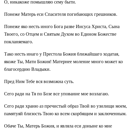
О, никакоже помышляю сему быти.
Понеже Матерь еси Спасителя погибающих грешников.
Понеже яко несть иного Бога разве Иисуса Христа, Сына
Твоего, со Отцем и Святым Духом во Едином Божестве
покланяемаго.
Тако несть инаго у Престола Божия ближайшаго ходатая,
якоже Ты, Мати Божия! Матернее моление много может ко
благосердию Владыки.
Пред Ним Тебе вся возможна суть.
Сего ради на Тя по Бозе все упование мое возлагаю.
Сего ради храню аз пречистый образ Твой во узилищи моем,
памятуяй близость Твою ко всем скорбящим и заключенным.
Обаче Ты, Матерь Божия, и являла еси доныне ко мне