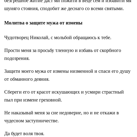
безгрешное житие даст ми пожити в веце сем и избавити мя
шуияго стояния, сподобит же деснаго со всеми святыми.
Молитва о защите мужа от измены
Чудотворец Николай, с мольбой обращаюсь к тебе.
Прости меня за просьбу тленную и избавь от скорбного
подозрения.
Защити моего мужа от измены низменной и спаси его душу
от обманного деяния.
Сбереги его от красот искушающих и усмири страстный
пыл при измене греховной.
Не наказывай меня за сие недоверие, но и не откажи в
чудесном заступничестве.
Да будет воля твоя.