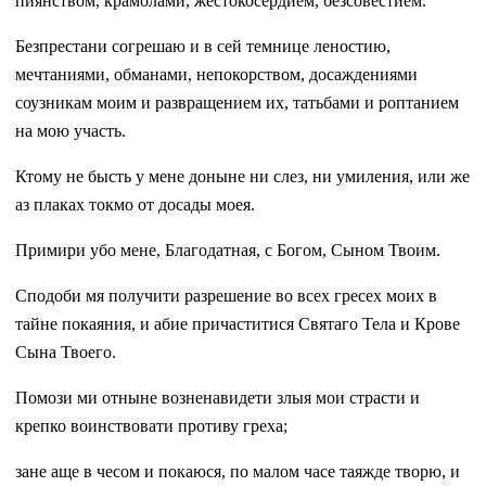
пиянством, крамолами, жестокосердием, безсовестием.
Безпрестани согрешаю и в сей темнице леностию,
мечтаниями, обманами, непокорством, досаждениями
соузникам моим и развращением их, татьбами и роптанием
на мою участь.
Ктому не бысть у мене доныне ни слез, ни умиления, или же
аз плаках токмо от досады моея.
Примири убо мене, Благодатная, с Богом, Сыном Твоим.
Сподоби мя получити разрешение во всех гресех моих в
тайне покаяния, и абие причаститися Святаго Тела и Крове
Сына Твоего.
Помози ми отныне возненавидети злыя мои страсти и
крепко воинствовати противу греха;
зане аще в чесом и покаюся, по малом часе таяжде творю, и