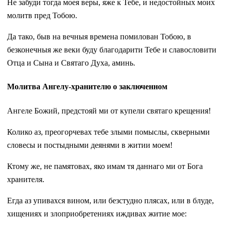
Не забуди тогда моея веры, яже к Тебе, и недостойных моих
молитв пред Тобою.
Да тако, быв на вечныя времена помилован Тобою, в
безконечныя же веки буду благодарити Тебе и славословити
Отца и Сына и Святаго Духа, аминь.
Молитва Ангелу-хранителю о заключенном
Ангеле Божий, предстояй ми от купели святаго крещения!
Колико аз, преогорчевах тебе злыми помыслы, скверными
словесы и постыдными деянями в житии моем!
Ктому же, не памятовах, яко имам тя даннаго ми от Бога
хранителя.
Егда аз упивахся вином, или безстудно плясах, или в блуде,
хищениях и злоприобретениях иждивах житие мое: