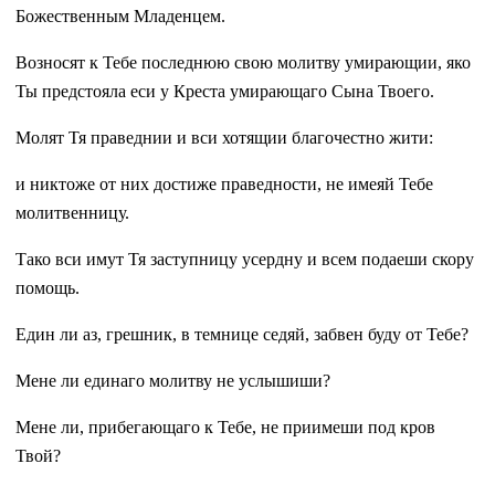
Божественным Младенцем.
Возносят к Тебе последнюю свою молитву умирающии, яко
Ты предстояла еси у Креста умирающаго Сына Твоего.
Молят Тя праведнии и вси хотящии благочестно жити:
и никтоже от них достиже праведности, не имеяй Тебе
молитвенницу.
Тако вси имут Тя заступницу усердну и всем подаеши скору
помощь.
Един ли аз, грешник, в темнице седяй, забвен буду от Тебе?
Мене ли единаго молитву не услышиши?
Мене ли, прибегающаго к Тебе, не приимеши под кров
Твой?