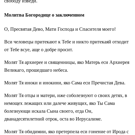
свободу изведи.
Молитва Богородице о заключенном
О, Пресвятая Дево, Мати Господа и Спасителя моего!
Вси человецы притекают к Тебе и никто притекаяй отходит
от Тебе всуе, аще о добре просит.
Молят Тя архиерее и священницы, яко Матерь еси Архиерея
Великаго, прошедшаго небеса.
Молят Тя иноки и инокини, яко Сама еси Пречистая Дева.
Молят Тя отцы и матери, иже соболезнуют о своих детях, в
немощех лежащих или далече живущих, яко Ты Сама
болезнующи искала Сына своего, егда Он,
дванадесятилетний отрок, оста во Иерусалиме.
Молят Тя обидимии, яко претерпела еси гонение от Ирода с