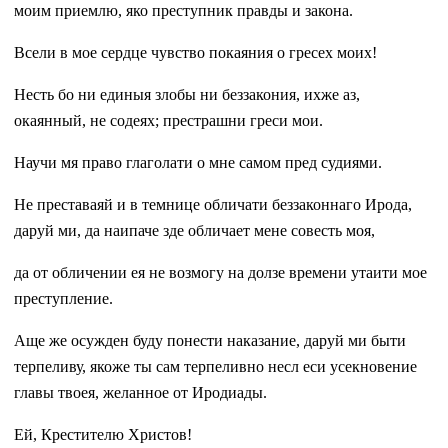
моим приемлю, яко преступник правды и закона.
Всели в мое сердце чувство покаяния о гресех моих!
Несть бо ни единыя злобы ни беззакония, ихже аз,
окаянный, не содеях; престрашни греси мои.
Научи мя право глаголати о мне самом пред судиями.
Не преставаяй и в темнице обличати беззаконнаго Ирода,
даруй ми, да наипаче зде обличает мене совесть моя,
да от обличении ея не возмогу на долзе времени утаити мое
преступление.
Аще же осужден буду понести наказание, даруй ми быти
терпеливу, якоже ты сам терпеливно несл еси усекновение
главы твоея, желанное от Иродиады.
Ей, Крестителю Христов!