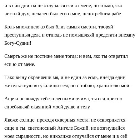
и в сии дни ты не отлучался еси от мене, но токмо, яко
чистый дух, печален был еси о мне, непотребнем рабе.
Коль множицею аз бых близ самыя смерти, творяй
преступныя дела и отнюдь не помышляяй предстати внезапу
Богу-Судии!
Смерть же не постиже мене тогда: и вем, яко ты отвратил
еси ю от мене.
Тако выну охраняеши мя, и не един аз есмь, внегда един
жительствую во узилищи сем, но с тобою, хранителю мой.
Аще и не вижду тебе телесными очима, ты еси присно
спребываяй окаянной моей душе и телу.
Якоже солнце, преходя скверныя места, не оскверняется,
сице и ты, светоносный Ангеле Божий, не возгнушайся
моея смрадности, но николиже отлучайся от мене и в сей