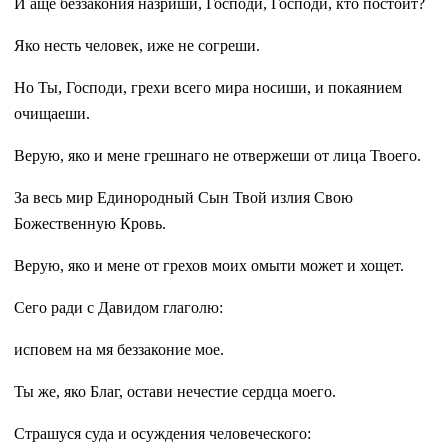
И аще беззакония назриши, Господи, Господи, кто постоит?
Яко несть человек, иже не согреши.
Но Ты, Господи, грехи всего мира носиши, и покаянием
очищаеши.
Верую, яко и мене грешнаго не отвержеши от лица Твоего.
За весь мир Единородный Сын Твой излия Свою
Божественную Кровь.
Верую, яко и мене от грехов моих омыти может и хощет.
Сего ради с Давидом глаголю:
исповем на мя беззаконие мое.
Ты же, яко Благ, остави нечестие сердца моего.
Страшуся суда и осуждения человеческого: