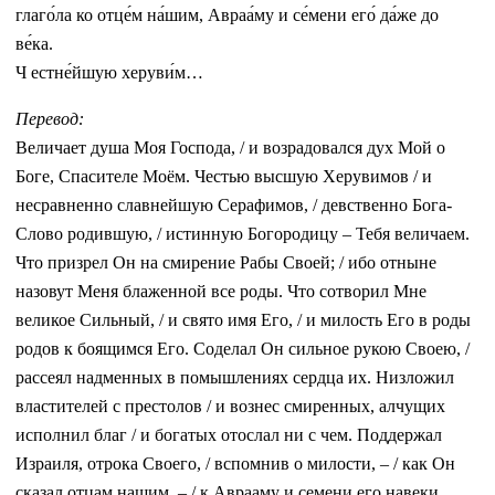
глаго́ла ко отце́м на́шим, Авраа́му и се́мени его́ да́же до
ве́ка.
Ч естне́йшую херуви́м…
Перевод:
Величает душа Моя Господа, / и возрадовался дух Мой о
Боге, Спасителе Моём. Честью высшую Херувимов / и
несравненно славнейшую Серафимов, / девственно Бога-
Слово родившую, / истинную Богородицу – Тебя величаем.
Что призрел Он на смирение Рабы Своей; / ибо отныне
назовут Меня блаженной все роды. Что сотворил Мне
великое Сильный, / и свято имя Его, / и милость Его в роды
родов к боящимся Его. Соделал Он сильное рукою Своею, /
рассеял надменных в помышлениях сердца их. Низложил
властителей с престолов / и вознес смиренных, алчущих
исполнил благ / и богатых отослал ни с чем. Поддержал
Израиля, отрока Своего, / вспомнив о милости, – / как Он
сказал отцам нашим, – / к Аврааму и семени его навеки.