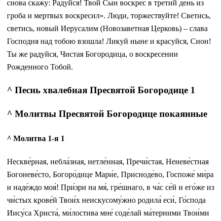
снова скажу: Радуйся! Твой Сын воскрес в третий день из
гроба и мертвых воскресил». Люди, торжествуйте! Светись,
светись, новый Иерусалим (Новозаветная Церковь) – слава
Господня над тобою взошла! Ликуй ныне и красуйся, Сион!
Ты же радуйся, Чистая Богородица, о воскресении
Рожденного Тобой.
^ Песнь хвалебная Пресвятой Богородице 1
^ Молитвы Пресвятой Богородице покаянные
^ Молитва 1-я 1
Нескве́рная, небла́зная, нетле́нная, Пречи́стая, Неневе́стная
Богоневе́сто, Богоро́дице Мари́е, Присноде́во, Госпоже́ ми́ра
и наде́ждо моя́! При́зри на мя́, гре́шнаго, в ча́с се́й и его́же из
чи́стых крове́й Твои́х неискусому́жно родила́ еси́, Го́спода
Иису́са Христа́, ми́лостива мне́ соде́лай ма́терними Твои́ми