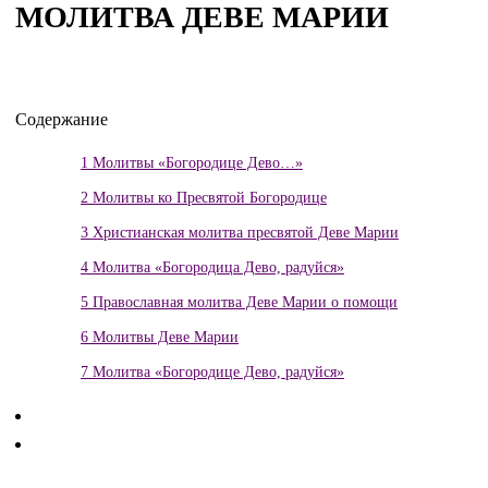
МОЛИТВА ДЕВЕ МАРИИ
Содержание
1
Молитвы «Богородице Дево…»
2
Молитвы ко Пресвятой Богородице
3
Христианская молитва пресвятой Деве Марии
4
Молитва «Богородица Дево, радуйся»
5
Православная молитва Деве Марии о помощи
6
Молитвы Деве Марии
7
Молитва «Богородице Дево, радуйся»