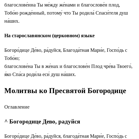
благослове́нна Ты ме́жду же́нами и благослове́н плод,
Тобо́ю рожде́нный, потому́ что Ты родила́ Спаси́теля душ
на́ших.
На старославянском (церковном) языке
Богоро́дице Де́во, ра́дуйся, Благода́тная Мари́е, Госпо́дь с
Тобо́ю;
благослове́на Ты в же́нах и благослове́н Плод чре́ва Твоего́,
я́ко Спа́са роди́ла еси́ душ на́ших.
Молитвы ко Пресвятой Богородице
Оглавление
^ Богородице Дево, радуйся
Бо­го­ро́­ди­це Де́­во, ра́­дуй­ся, бла­го­да́т­ная Ма­ри́е, Гос­по́дь с