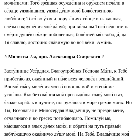
моли́твами; Того́ зре́вшая осужде́нна и ору́жием печа́ли в
се́рдце уязви́вшися, уязви́ ду́шу мою́ Боже́ственною
любо́вию; Того́ во у́зах и поруга́ниях го́рце оплакавшая,
сле́зы сокруше́ния мне́ да́руй; при во́льном Того́ ве́дении на
сме́рть душе́ю тя́жце поболевшая, боле́зней мя́ свободи́, да
Тя́ сла́влю, досто́йно сла́вимую во вся́ ве́ки. Ами́нь.
^ Молитва 2-я, прп. Александра Свирского 2
Засту́пнице Усе́рдная, Благоутро́бная Го́спода Ма́ти, к Тебе́
прибега́ю аз, окая́нный и па́че всех челове́к грешне́йший.
Вонми́ гла́су моле́ния моего́ и вопль мой и стена́ние
услы́ши. Я́ко беззако́ния моя́ превзыдо́ша главу́ мою́ и аз,
я́коже кора́бль в пучи́не, погружа́юся в мо́ре грехо́в мои́х. Но
Ты, Всеблага́я и Милосе́рдая Влады́чице, не пре́зри мене́,
отча́яннаго и во гресе́х погиба́ющаго. Поми́луй мя,
ка́ющагося в злых де́лех мои́х, и обрати́ на путь пра́вый
заблу́ждшую окая́нную ду́шу мою́. На Тебе́, Влады́чице моя́