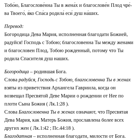
То­бо́ю, Благослове́нна Ты в же­на́х и бла­го­сло­ве́н Плод чре́­
ва Тво­его́, я́ко Спа́­са родила́ еси́ душ на́­ших.
Перевод:
Богородица Дева Мария, исполненная благодати Божией,
радуйся! Господь с Тобою; благословенна Ты между женами
и благословен Плод, Тобою рожденный, потому что Ты
родила Спасителя душ наших.
Богородица
– родившая Бога.
Слова
радуйся, Господь с Тобою, благословенна Ты в женах
взяты из приветствия Архангела Гавриила, когда он
возвещал Пресвятой Деве Марии о рождении от Нее по
плоти Сына Божия ( Лк.1:28 ).
Слова
Благословенна Ты в женах
означают, что Пресвятая
Дева Мария, как Матерь Божия, прославлена более всех
других жен ( Лк.1:42 ; Пс.44:18 ).
Благодатная
– исполненная благодати, милости от Бога.