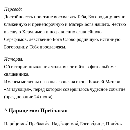
Перевод:
Достойно есть поистине восхвалять Тебя, Богородицу, вечно
блаженную и пренепорочную и Матерь Бога нашего. Честью
высшую Херувимов и несравненно славнейшую
Серафимов, девственно Бога Слово родившую, истинную
Богородицу, Тебя прославляем.
История:
Об истории появления молитвы читайте в фотоальбоме
священника.
Именем молитвы названа афонская икона Божией Матери
«Милующая», перед которой совершилось чудесное событие
(празднование 24 июня).
^ Царице моя Преблагая
Ца­ри́­це моя́ Преблага́я, На­де́ж­до моя́, Бо­го­ро́­ди­це, При­я́те­