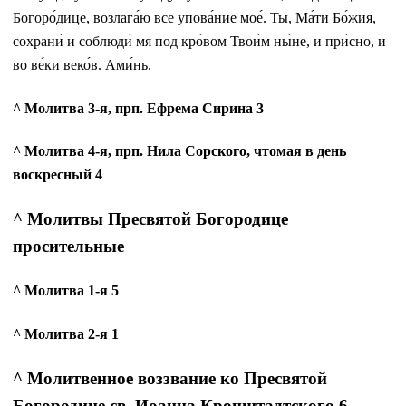
Богоро́дице, возлага́ю все упова́ние мое́. Ты, Ма́ти Бо́жия,
сохрани́ и соблюди́ мя под кро́вом Твои́м ны́не, и при́сно, и
во ве́ки веко́в. Ами́нь.
^ Молитва 3-я, прп. Ефрема Сирина 3
^ Молитва 4-я, прп. Нила Сорского, чтомая в день
воскресный 4
^ Молитвы Пресвятой Богородице
просительные
^ Молитва 1-я 5
^ Молитва 2-я 1
^ Молитвенное воззвание ко Пресвятой
Богородице св. Иоанна Кронштадтского 6