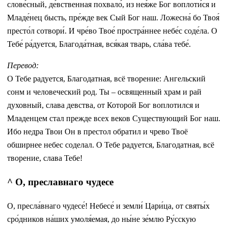
слове́сный, де́вственная похвало́, из нея́же Бог воплоти́ся и
Младе́нец бысть, пре́жде век Сый Бог наш. Ложесна́ бо Твоя́
престо́л сотвори́. И чре́во Твое́ простра́ннее небе́с соде́ла. О
Тебе́ ра́дуется, Благода́тная, вся́кая тварь, сла́ва тебе́.
Перевод:
О Тебе радуется, Благодатная, всё творение: Ангельский
сонм и человеческий род. Ты – освященный храм и рай
духовный, слава девства, от Которой Бог воплотился и
Младенцем стал прежде всех веков Существующий Бог наш.
Ибо недра Твои Он в престол обратил и чрево Твоё
обширнее небес соделал. О Тебе радуется, Благодатная, всё
творение, слава Тебе!
^ О, преславнаго чудесе
О, пресла́внаго чудесе́! Небесе́ и земли́ Цари́ца, от святы́х
сро́дников на́ших умоля́емая, до ны́не зе́млю Ру́сскую