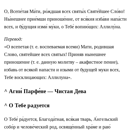
О, Всепе́тая Ма́ти, ро́ждшая всех святы́х Святе́йшее Сло́во!
Ны́нешнее прие́мши приноше́ние, от вся́кия изба́ви напа́сти
всех, и бу́дущия изми́ му́ки, о Тебе́ вопию́щих: Аллилу́иа.
Перевод:
«О всепетая (т. е. воспеваемая всеми) Мати, родившая
Слово, святейшее всех святых! Приняв нынешнее
приношение (т. е. данную молитву – акафистное пение),
избавь от всякой напасти и изыми от будущей муки всех,
Тебе восклицающих: Аллилуиа».
^ Агни́ Парфе́не — Чистая Дева
^ О Тебе радуется
О Тебе́ ра́дуется, Благода́тная, вся́кая тварь, А́нгельский
собо́р и челове́ческий род, освяще́нный хра́ме и раю́