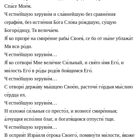
Спа́се Мое́м.
Ч естне́йшую херуви́м и сла́внейшую без сравне́ния
серафи́м, без истле́ния Бо́га Сло́ва ро́ждшую, су́щую
Богоро́дицу, Тя велича́ем.
Я́ ко призре́ на смире́ние рабы́ Своея́, се бо от ны́не ублажа́т
Мя вси ро́ди.
Ч естне́йшую херуви́м…
Я́ ко сотвори́ Мне вели́чие Си́льный, и свя́то и́мя Его́, и
ми́лость Его́ в ро́ды родо́в боя́щимся Его́.
Ч естне́йшую херуви́м…
С отвори́ держа́ву мы́шцею Свое́ю, расточи́ го́рдыя мы́слию
се́рдца их.
Ч естне́йшую херуви́м…
Н изложи́ си́льныя со престо́л, и вознесе́ смире́нныя;
а́лчущия испо́лни благ, и богатя́щияся отпусти́ тщи.
Ч естне́йшую херуви́м…
В осприя́т Изра́иля о́трока Своего́, помяну́ти ми́лости, я́коже