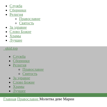
Служба
Сборники
Религия
Православие
Святость
За здравие
Слово Божие
Храмы
Лучшее
qkid.top
Служба
Сборники
Религия
Православие
Святость
За здравие
Слово Божие
Храмы
Лучшее
Главная
Православие
Молитва деве Марии