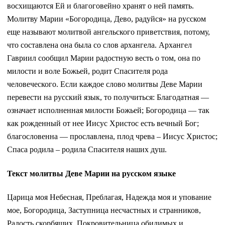
восхищаются Ей и благоговейно хранят о ней память.
Молитву Марии «Богородица, Дево, радуйся» на русском
еще называют молитвой ангельского приветствия, потому,
что составлена она была со слов архангела. Архангел
Гавриил сообщил Марии радостную весть о том, она по
милости и воле Божьей, родит Спасителя рода
человеческого. Если каждое слово молитвы Деве Марии
перевести на русский язык, то получиться: Благодатная —
означает исполненная милости Божьей; Богородица — так
как рожденный от нее Иисус Христос есть вечный Бог;
благословенна — прославлена, плод чрева – Иисус Христос;
Спаса родила – родила Спасителя наших душ.
Текст молитвы Деве Марии на русском языке
Царица моя Небесная, Преблагая, Надежда моя и упование
мое, Богородица, Заступница несчастных и странников,
Радость скорбящих, Покровительница обидимых и