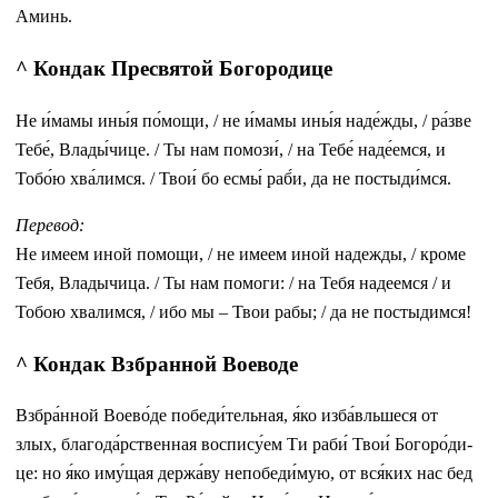
Аминь.
^ Кондак Пресвятой Богородице
Не и́мамы ины́я по́мощи, / не и́мамы ины́я наде́жды, / ра́зве
Тебе́, Влады́чице. / Ты нам помози́, / на Тебе́ наде́емся, и
Тобо́ю хва́лимся. / Твои́ бо есмы́ раб́и, да не постыди́мся.
Перевод:
Не имеем иной помощи, / не имеем иной надежды, / кроме
Тебя, Владычица. / Ты нам помоги: / на Тебя надеемся / и
Тобою хвалимся, / ибо мы – Твои рабы; / да не постыдимся!
^ Кондак Взбранной Воеводе
Взбра́нной Воево́де победи́тельная, я́ко из­ба́вль­ше­ся от
злых, бла­го­да́р­ствен­ная воспису́ем Ти раби́ Твои́ Бо­го­ро́­ди­
це: но я́ко иму́щая держа́ву непобеди́мую, от вся́­ких нас бед