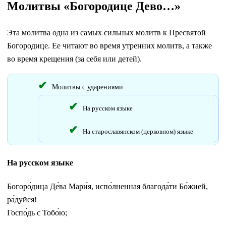
Молитвы «Богородице Дево…»
Эта молитва одна из самых сильных молитв к Пресвятой
Богородице. Ее читают во время утренних молитв, а также
во время крещения (за себя или детей).
Молитвы с ударениями :
На русском языке
На старославянском (церковном) языке
На русском языке
Богоро́дица Де́ва Мари́я, испо́лненная благода́ти Бо́жией,
ра́дуйся!
Госпо́дь с Тобо́ю;