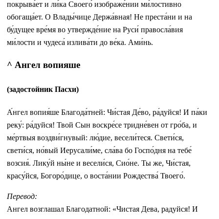
покрыва́ет и ли́ка Своего́ изображе́нии ми́лостивно
обогаща́ет. О Влады́чице Держа́вная! Не преста́ни и на
бу́дущее вре́мя во утвержде́ние на Руси́ правосла́вия
ми́лости и чудеса́ излива́ти до ве́ка. Ами́нь.
^ Ангел вопияше
(задостойник Пасхи)
А́нгел вопия́ше Благода́тней: Чи́стая Де́во, ра́дуйся! И па́ки
реку́: ра́дуйся! Твой Сын воскре́се тридне́вен от гро́ба, и
ме́ртвыя воздви́гнувый: лю́дие, весели́теся. Свети́ся,
свети́ся, но́вый Иерусали́ме, сла́ва бо Госпо́дня на тебе́
возсия́. Лику́й ны́не и весели́ся, Сио́не. Ты же, Чи́стая,
красу́йся, Богоро́дице, о воста́нии Рождества́ Твоего́.
Перевод:
Ангел возглашал Благодатной: «Чистая Дева, радуйся! И