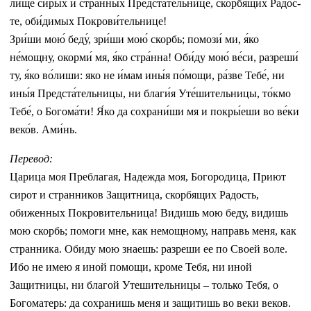
ли­ще си́­рых и стра́н­ных Предста́тельнице, скор­бя́­щих Ра́­дос­
те, оби́­ди­мых Покрови́тельнице!
Зри́ши мою́ беду́, зри́ши мою́ скорбь; помози́ ми, я́ко
не́мощну, окорми́ мя, я́ко стра́нна! Оби́ду мою́ ве́­си, разреши́
ту, я́ко во́лиши: яко не и́мам ины́я по́­мо­щи, ра́­зве Те­бе́, ни
ины́я Предста́тельницы, ни благи́я Уте́шительницы, то́кмо
Те­бе́, о Бо­го­ма́­ти! Я́ко да сохрани́ши мя и покры́еши во ве́­ки
ве­ко́в. Ами́нь.
Перевод:
Царица моя Преблагая, Надежда моя, Богородица, Приют
сирот и странников Защитница, скорбящих Радость,
обиженных Покровительница! Видишь мою беду, видишь
мою скорбь; помоги мне, как немощному, направь меня, как
странника. Обиду мою знаешь: разреши ее по Своей воле.
Ибо не имею я иной помощи, кроме Тебя, ни иной
Защитницы, ни благой Утешительницы – только Тебя, о
Богоматерь: да сохранишь меня и защитишь во веки веков.