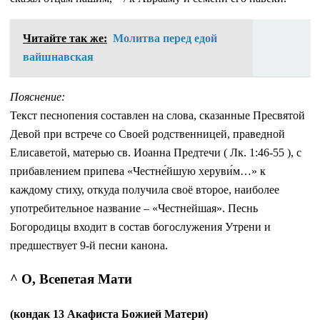
Читайте так же:
Молитва перед едой
вайшнавская
Пояснение:
Текст песнопения составлен на слова, сказанные Пресвятой
Девой при встрече со Своей родственницей, праведной
Елисаветой, матерью св. Иоанна Предтечи ( Лк. 1:46-55 ), с
прибавлением припева «Честне́йшую херуви́м…» к
каждому стиху, откуда получила своё второе, наиболее
употребительное название – «Честнейшая». Песнь
Богородицы входит в состав богослужения Утрени и
предшествует 9-й песни канона.
^ О, Всепетая Мати
(кондак 13 Акафиста Божией Матери)