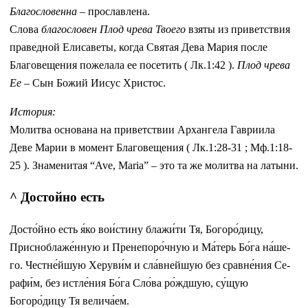
Благословенна
– прославлена.
Слова
благословен Плод чрева Твоего
взяты из приветствия
праведной Елисаветы, когда Святая Дева Мария после
Благовещения пожелала ее посетить ( Лк.1:42 ).
Плод чрева
Ее
– Сын Божий Иисус Христос.
История:
Молитва основана на приветствии Архангела Гавриила
Деве Марии в момент Благовещения ( Лк.1:28-31 ; Мф.1:18-
25 ). Знаменитая “Ave, Maria” – это та же молитва на латыни.
^ Достойно есть
Досто́йно есть я́ко во­и́с­ти­ну блажи́ти Тя, Богоро́дицу,
Присноблаже́нную и Пренепоро́чную и Ма́­терь Бо́­га на́­ше­
го. Чест­не́й­шую Хе­ру­ви́м и сла́в­ней­шую без срав­не́­ния Се­
ра­фи́м, без истле́ния Бо́­га Сло́ва ро́ждшую, су́­щую
Богоро́дицу Тя ве­ли­ча́­ем.