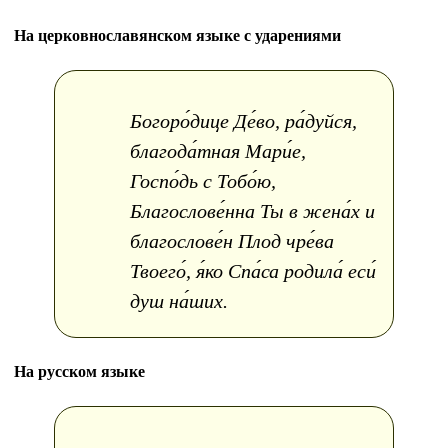
На церковнославянском языке с ударениями
Богоро́дице Де́во, ра́дуйся,
благода́тная Мари́е,
Госпо́дь с Тобо́ю,
Благослове́нна Ты в жена́х и
благослове́н Плод чре́ва
Твоего́, я́ко Спа́са родила́ еси́
душ на́ших.
На русском языке