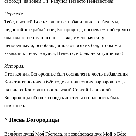
сво­бо­ди́, да зо­ве́м Ти: Ра́­дуй­ся Не­ве́с­то Не­не­ве́ст­ная.
Перевод:
Тебе, высшей Военачальнице, избавившись от бед, мы,
недостойные рабы Твои, Богородица, воспеваем победную и
благодарственную песнь. Ты же, имеющая силу
непобедимую, освобождай нас от всяких бед, чтобы мы
взывали к Тебе: радуйся, Невеста, в брак не вступившая!
История:
Этот кондак Богородице был составлен в честь избавления
Константинополя в 626 году от нашествия варваров, когда
патриарх Константинопольский Сергий I с иконой
Богородицы обошел городские стены и опасность была
отвращена.
^ Песнь Богородицы
Вели́чит душа́ Моя́ Го́спода, и возра́довася дух Мой о Бо́зе