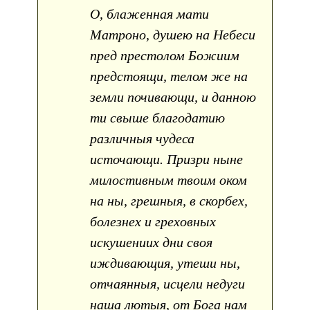
О, блаженная мати
Матроно, душею на Небеси
пред престолом Божиим
предстоящи, телом же на
земли почивающи, и данною
ти свыше благодатию
различныя чудеса
источающи. Призри ныне
милостивным твоим оком
на ны, грешныя, в скорбех,
болезнех и греховных
искушениих дни своя
иждивающия, утеши ны,
отчаянныя, исцели недуги
наша лютыя, от Бога нам