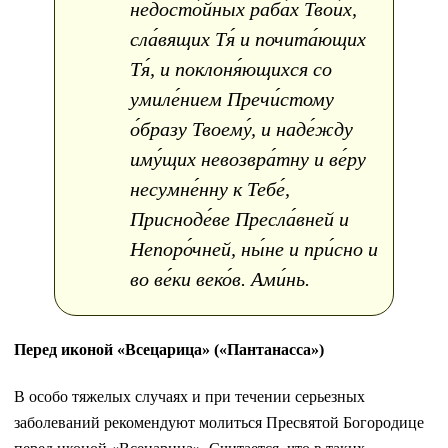
недосто́йных раба́х Твои́х,
сла́вящих Тя́ и почита́ющих
Тя́, и поклоня́ющихся со
умиле́нием Пречи́стому
о́бразу Твоему́, и наде́жду
иму́щих невозвра́тну и ве́ру
несумне́нну к Тебе́,
Присноде́ве Пресла́вней и
Непоро́чней, ны́не и при́сно и
во ве́ки веко́в. Ами́нь.
Перед иконой «Всецарица» («Пантанасса»)
В особо тяжелых случаях и при течении серьезных
заболеваний рекомендуют молиться Пресвятой Богородице