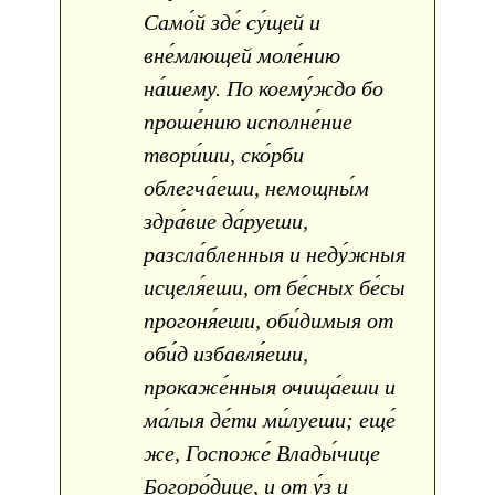
Само́й зде́ су́щей и
вне́млющей моле́нию
на́шему. По коему́ждо бо
проше́нию исполне́ние
твори́ши, ско́рби
облегча́еши, немощны́м
здра́вие да́руеши,
разсла́бленныя и неду́жныя
исцеля́еши, от бе́сных бе́сы
прогоня́еши, оби́димыя от
оби́д избавля́еши,
прокаже́нныя очища́еши и
ма́лыя де́ти ми́луеши; еще́
же, Госпоже́ Влады́чице
Богоро́дице, и от у́з и