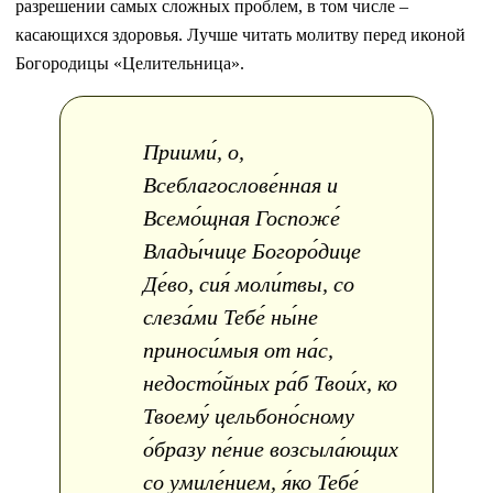
разрешении самых сложных проблем, в том числе –
касающихся здоровья. Лучше читать молитву перед иконой
Богородицы «Целительница».
Приими́, о,
Всеблагослове́нная и
Всемо́щная Госпоже́
Влады́чице Богоро́дице
Де́во, сия́ моли́твы, со
слеза́ми Тебе́ ны́не
приноси́мыя от на́с,
недосто́йных ра́б Твои́х, ко
Твоему́ цельбоно́сному
о́бразу пе́ние возсыла́ющих
со умиле́нием, я́ко Тебе́