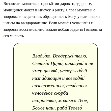
Возносить молитвы с просьбами даровать здоровье,
молящийся может к Иисусу Христу. Слова молитвы о
здоровье и исцелении, обращенные к Богу, увеличивают
шансы на выздоровление. Если мольбы услышаны и
здоровье восстановлено, важно поблагодарить Господа за
его милость.
Влады́ко, Вседержи́телю,
Святы́й Царю́, наказу́яй и не
умерщвля́яй, утвержда́яй
низпа́дающия и возводя́й
низве́рженныя, теле́сныя
челове́ков ско́рби
исправля́яй, мо́лимся Тебе́,
Бо́же наш, раба́ Твоего́