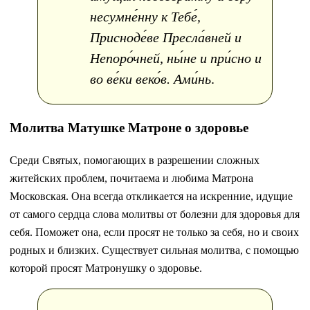
несумне́нну к Тебе́,
Присноде́ве Пресла́вней и
Непоро́чней, ны́не и при́сно и
во ве́ки веко́в. Ами́нь
.
Молитва Матушке Матроне о здоровье
Среди Святых, помогающих в разрешении сложных
житейских проблем, почитаема и любима Матрона
Московская. Она всегда откликается на искренние, идущие
от самого сердца слова молитвы от болезни для здоровья для
себя. Поможет она, если просят не только за себя, но и своих
родных и близких. Существует сильная молитва, с помощью
которой просят Матронушку о здоровье.