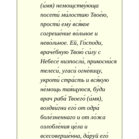
(и́мя) немощству́юща
посети́ ми́лостию Твое́ю,
прости́ ему́ вся́кое
согреше́ние во́льное и
нево́льное. Ей, Го́споди,
враче́бную Твою́ си́лу с
Небесе́ низпосли́, прикосни́ся
телеси́, угаси́ огне́вицу,
укроти́ стра́сть и вся́кую
не́мощь тая́щуюся, бу́ди
врач раба́ Твоего́ (и́мя),
воздви́гни его́ от одра́
боле́зненнаго и от ло́жа
озлобле́ния це́ла и
всесоверше́нна, да́руй его́