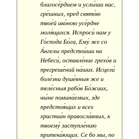
благосе́рдием и услы́ши нас,
гре́шных, пред свято́ю
твое́й ико́ною усе́рдне
моля́щихся. Испроси́ нам у
Го́спода Бо́га, Ему́ же со
А́нгелы предстои́ши на
Небеси́, оставле́ние грехо́в и
прегреше́ний на́ших. Исцели́
боле́зни душе́вныя же и
теле́сныя рабо́в Бо́жиих,
ны́не помина́емых, зде
предстоя́щих и всех
христиа́н правосла́вных, к
твоему́ заступле́нию
притека́ющих. Се бо мы, по