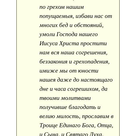
по грехом нашим
попущаемыя, избави нас от
многих бед и обстояний,
умоли Господа нашего
Иисуса Христа простити
нам вся наша согрешения,
беззакония и грехопадения,
имиже мы от юности
нашея даже до настоящаго
дне и часа согрешихом, да
твоими молитвами
получивше благодать и
велию милость, прославим в
Троице Единаго Бога, Отца,
и Сына, и Святаго Духа,