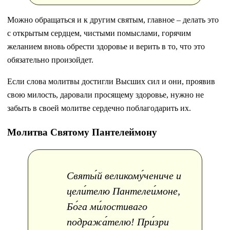
Можно обращаться и к другим святым, главное – делать это
с открытым сердцем, чистыми помыслами, горячим
желанием вновь обрести здоровье и верить в то, что это
обязательно произойдет.
Если слова молитвы достигли Высших сил и они, проявив
свою милость, даровали просящему здоровье, нужно не
забыть в своей молитве сердечно поблагодарить их.
Молитва Святому Пантелеймону
Святы́й великому́чениче и
цели́телю Пантелеи́моне,
Бо́га ми́лостиваго
подража́телю! При́зри