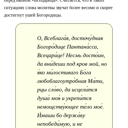
перед иконой «Всецарица». Считается, что в таких
ситуациях слова молитвы звучат более весомо и скорее
достигнут ушей Богородицы.
О, Всеблага́я, досточу́дная
Богоро́дице Пантана́сса,
Всецари́це! Несмь досто́ин,
да вни́деши под кров мой, но
я́ко ми́лостиваго Бо́га
любоблагоутро́бная Ма́ти,
рцы сло́во, да исцели́тся
душа́ моя́ и укрепи́тся
немощству́ющее те́ло мое́.
И́маши бо держа́ву
непобеди́мую, и не