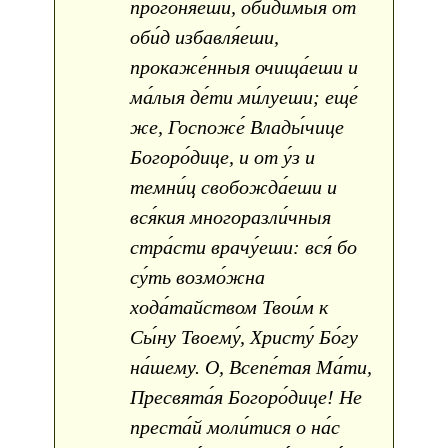
прогоня́еши, оби́димыя от
оби́д избавля́еши,
прокаже́нныя очища́еши и
ма́лыя де́ти ми́луеши; еще́
же, Госпоже́ Влады́чице
Богоро́дице, и от у́з и
темни́ц свобожда́еши и
вся́кия многоразли́чныя
стра́сти врачу́еши: вся́ бо
су́ть возмо́жна
хода́тайством Твои́м к
Сы́ну Твоему́, Христу́ Бо́гу
на́шему. О, Всепе́тая Ма́ти,
Пресвята́я Богоро́дице! Не
преста́й моли́тися о на́с