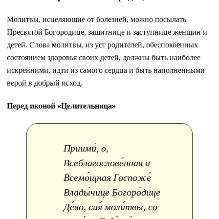
Молитвы, исцеляющие от болезней, можно посылать
Пресвятой Богородице, защитнице и заступнице женщин и
детей. Слова молитвы, из уст родителей, обеспокоенных
состоянием здоровья своих детей, должны быть наиболее
искренними, идти из самого сердца и быть наполненными
верой в добрый исход.
Перед иконой «Целительница»
Приими́, о,
Всеблагослове́нная и
Всемо́щная Госпоже́
Влады́чице Богоро́дице
Де́во, сия́ моли́твы, со