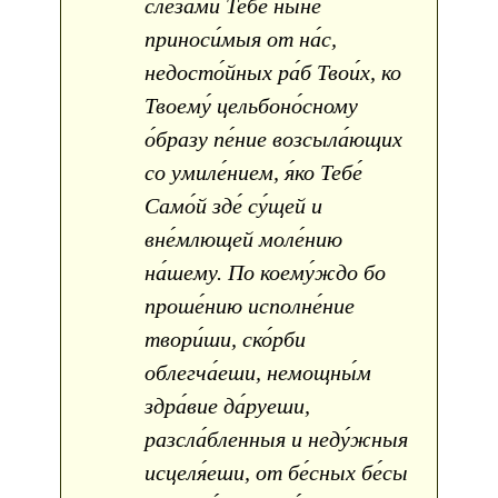
слеза́ми Тебе́ ны́не
приноси́мыя от на́с,
недосто́йных ра́б Твои́х, ко
Твоему́ цельбоно́сному
о́бразу пе́ние возсыла́ющих
со умиле́нием, я́ко Тебе́
Само́й зде́ су́щей и
вне́млющей моле́нию
на́шему. По коему́ждо бо
проше́нию исполне́ние
твори́ши, ско́рби
облегча́еши, немощны́м
здра́вие да́руеши,
разсла́бленныя и неду́жныя
исцеля́еши, от бе́сных бе́сы