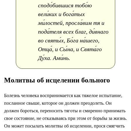
сподо́бившися тобо́ю
вели́ких и бога́тых
ми́лостей, просла́вим тя и
пода́теля всех благ, ди́внаго
во святы́х, Бо́га на́шего,
Отца́, и Сы́на, и Свята́го
Ду́ха. Ами́нь.
Молитвы об исцелении больного
Болезнь человека воспринимается как тяжелое испытание,
посланное свыше, которое он должен преодолеть. Он
должен бороться, переносить тяготы и смиренно принимать
свое состояние, не отказываясь при этом от борьбы за жизнь.
Он может посылать молитвы об исцелении, прося смягчить