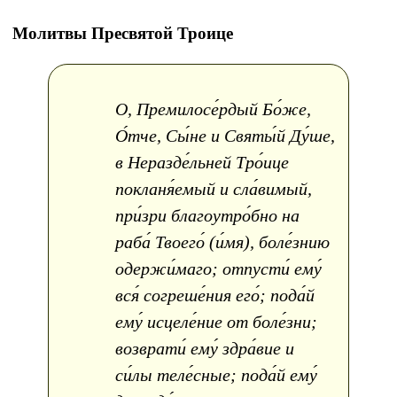
Молитвы Пресвятой Троице
О, Премилосе́рдый Бо́же,
О́тче, Сы́не и Святы́й Ду́ше,
в Неразде́льней Тро́ице
покланя́емый и сла́вимый,
при́зри благоутро́бно на
раба́ Твоего́ (и́мя), боле́знию
одержи́маго; отпусти́ ему́
вся́ согреше́ния его́; пода́й
ему́ исцеле́ние от боле́зни;
возврати́ ему́ здра́вие и
си́лы теле́сные; пода́й ему́