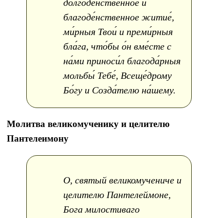
долгоде́нственное и
благоде́нственное житие́,
ми́рныя Твои́ и преми́рныя
бла́га, что́бы о́н вме́сте с
на́ми приноси́л благода́рныя
мольбы́ Тебе́, Всеще́дрому
Бо́гу и Созда́телю на́шему.
Молитва великомученику и целителю
Пантелеимону
О, святый великомучениче и
целителю Пантелеймоне,
Бога милостиваго