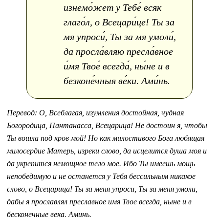
изнемо́жет у Тебе́ всяк
глаго́л, о Всецари́це! Ты за
мя упроси́, Ты за мя умоли́,
да просла́вляю пресла́вное
и́мя Твое́ всегда́, ны́не и в
безконе́чныя ве́ки. Ами́нь.
Перевод:
О, Всеблагая, изумления достойная, чудная
Богородица, Пантанасса, Всецарица! Не достоин я, чтобы
Ты вошла под кров мой! Но как милостивого Бога любящая
милосердие Матерь, изреки слово, да исцелится душа моя и
да укрепится немощное тело мое. Ибо Ты имеешь мощь
непобедимую и не останется у Тебя бессильным никакое
слово, о Всецарица! Ты за меня упроси, Ты за меня умоли,
дабы я прославлял преславное имя Твое всегда, ныне и в
бесконечные века. Аминь.