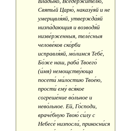
Влады́ко, Вседержи́телю,
Святы́й Царю́, наказу́яй и не
умерщвля́яй, утвержда́яй
низпа́дающия и возводя́й
низве́рженныя, теле́сныя
челове́ков ско́рби
исправля́яй, мо́лимся Тебе́,
Бо́же наш, раба́ Твоего́
(и́мя) немощству́юща
посети́ ми́лостию Твое́ю,
прости́ ему́ вся́кое
согреше́ние во́льное и
нево́льное. Ей, Го́споди,
враче́бную Твою́ си́лу с
Небесе́ низпосли́, прикосни́ся