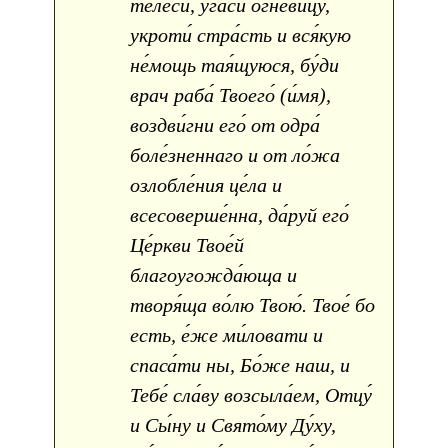
телеси́, угаси́ огне́вицу,
укроти́ стра́сть и вся́кую
не́мощь тая́щуюся, бу́ди
врач раба́ Твоего́ (и́мя),
воздви́гни его́ от одра́
боле́зненнаго и от ло́жа
озлобле́ния це́ла и
всесоверше́нна, да́руй его́
Це́ркви Твое́й
благоугожда́юща и
творя́ща во́лю Твою́. Твое́ бо
есть, е́же ми́ловати и
спаса́ти ны, Бо́же наш, и
Тебе́ сла́ву возсыла́ем, Отцу́
и Сы́ну и Свято́му Ду́ху,