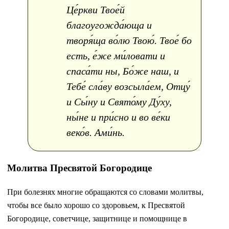
Це́ркви Твое́й
благоугожда́юща и
творя́ща во́лю Твою́. Твое́ бо
есть, е́же ми́ловати и
спаса́ти ны, Бо́же наш, и
Тебе́ сла́ву возсыла́ем, Отцу́
и Сы́ну и Свято́му Ду́ху,
ны́не и при́сно и во ве́ки
веко́в. Ами́нь.
Молитва Пресвятой Богородице
При болезнях многие обращаются со словами молитвы,
чтобы все было хорошо со здоровьем, к Пресвятой
Богородице, советчице, защитнице и помощнице в