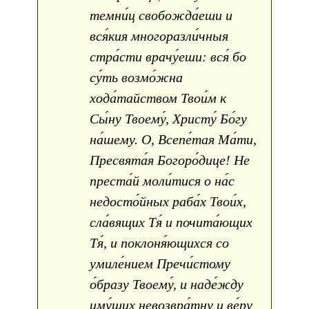
темни́ц свобожда́еши и
вся́кия многоразли́чныя
стра́сти врачу́еши: вся́ бо
су́ть возмо́жна
хода́тайством Твои́м к
Сы́ну Твоему́, Христу́ Бо́гу
на́шему. О, Всепе́тая Ма́ти,
Пресвята́я Богоро́дице! Не
преста́й моли́тися о на́с
недосто́йных раба́х Твои́х,
сла́вящих Тя́ и почита́ющих
Тя́, и поклоня́ющихся со
умиле́нием Пречи́стому
о́бразу Твоему́, и наде́жду
иму́щих невозвра́тну и ве́ру