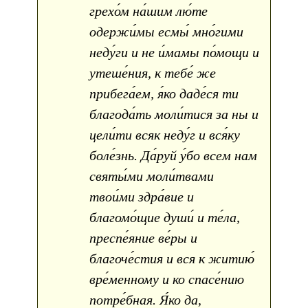
грехо́м на́шим лю́те
одержи́мы есмы́ мно́гими
неду́ги и не и́мамы по́мощи и
утеше́ния, к тебе́ же
прибега́ем, я́ко даде́ся ти
благода́ть моли́тися за ны и
цели́ти всяк неду́г и вся́ку
боле́знь. Да́руй у́бо всем нам
святы́ми моли́твами
твои́ми здра́вие и
благомо́щие души́ и те́ла,
преспе́яние ве́ры и
благоче́стия и вся к житию́
вре́менному и ко спасе́нию
потре́бная. Я́ко да,