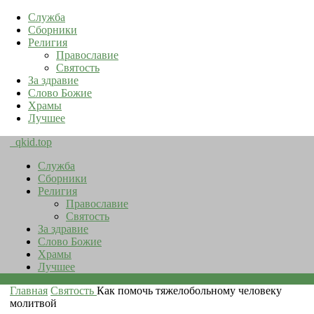
Служба
Сборники
Религия
Православие
Святость
За здравие
Слово Божие
Храмы
Лучшее
qkid.top
Служба
Сборники
Религия
Православие
Святость
За здравие
Слово Божие
Храмы
Лучшее
Главная
Святость
Как помочь тяжелобольному человеку
молитвой