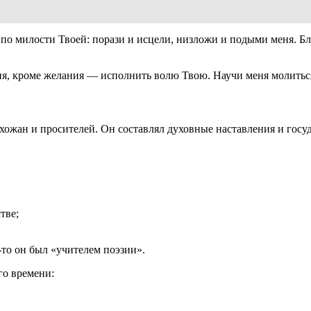
 по милости Твоей: порази и исцели, низложи и подыми меня. Б
ия, кроме желания — исполнить волю Твою. Научи меня молиться
ожан и просителей. Он составлял духовные наставления и госу
тве;
то он был «учителем поэзии».
го времени: