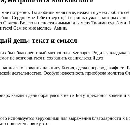
а, митрополита Московского
о мне потребно. Ты любишь меня паче, нежели я умею любить себ
обою. Сердце мое Тебе отверзто; Ты зришь нужды, которых я не 
ю Святою Волею и непостижимыми для меня Твоими судьбами. Пр
иться! Сам во мне молись. Аминь.
ый день: текст и смысл
 них был благочестивый митрополит Филарет. Родился владыка в
мог не возгордиться и сохранить евангельский дух.
н написал толкования на книгу Бытия, сделал перевод акафиста
ьской деятельностью. Особую известность приобрела молитва Ф
арх каждый день обращался в ней к Богу, преклоняя колени и во
го используется верующими для выражения благодарности к Богу
ьно пошлет человеку это.