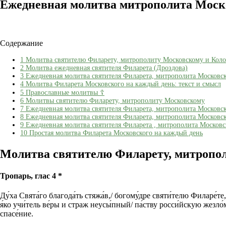
Ежедневная молитва митрополита Моск
Содержание
1
Молитва святителю Филарету, митрополиту Московскому и Кол
2
Молитва ежедневная святителя Филарета (Дроздова)
3
Ежедневная молитва святителя Филарета, митрополита Московс
4
Молитва Филарета Московского на каждый день: текст и смысл
5
Православные молитвы ☦
6
Молитвы святителю Филарету, митрополиту Московскому
7
Ежедневная молитва святителя Филарета, митрополита Московс
8
Ежедневная молитва святителя Филарета, митрополита Московс
9
Ежедневная молитва святителя Филарета , митрополита Московс
10
Простая молитва Филарета Московского на каждый день
Молитва святителю Филарету, митропо
Тропарь, глас 4 *
Ду́ха Свята́го благода́ть стяжа́в,/ богому́дре святи́телю Филаре́т
я́ко учи́тель ве́ры и страж неусы́пный/ па́ству росси́йскую жезло́м
спасе́ние.