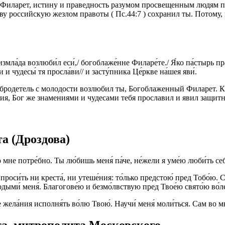
ь Филарет, истину и праведность разумом просвещенным людям 
у российскую жезлом правоты ( Пс.44:7 ) сохранил ты. Потому,
змла́да возлюби́л еси́,/ богоблаже́нне Филаре́те./ Я́ко па́стырь п
и чудесы́ тя просла́ви// и засту́пника Це́ркве на́шея яви́.
бродетель с молодости возлюбил ты, Богоблаженный Филарет. К
ия, Бог же знамениями и чудесами тебя прославил и явил защит
а (Дроздова)
то мне потре́бно. Ты лю́бишь меня́ па́че, не́жели я уме́ю люби́ть себ
ю проси́ть ни креста́, ни утеше́ния: то́лько предстою́ пред Тобо́ю. С
подыми́ меня́. Благогове́ю и безмо́лвствую пред Твое́ю свято́ю во
ме жела́ния исполня́ть во́лю Твою́. Научи́ меня́ моли́ться. Сам во м