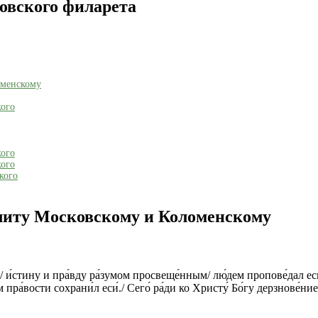
овского филарета
оменскому
кого
кого
кого
кого
литу Московскому и Коломенскому
е,/ и́стину и пра́вду ра́зумом просвеще́нным/ лю́дем пропове́дал ес
 пра́вости сохрани́л еси́./ Сего́ ра́ди ко Христу́ Бо́гу дерзнове́ни