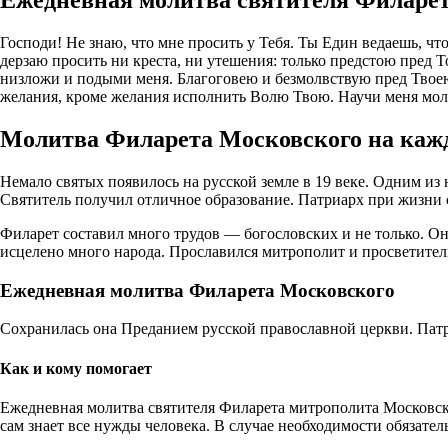
Ежедневная молитва святителя Филарет
Господи! Не знаю, что мне просить у Тебя. Ты Един ведаешь, чт
дерзаю просить ни креста, ни утешения: только предстою пред Т
низложи и подыми меня. Благоговею и безмолвствую пред Твое
желания, кроме желания исполнить Волю Твою. Научи меня мол
Молитва Филарета Московского на кажд
Немало святых появилось на русской земле в 19 веке. Одним из
Святитель получил отличное образование. Патриарх при жизни с
Филарет составил много трудов — богословских и не только. О
исцелено много народа. Прославился митрополит и просветител
Ежедневная молитва Филарета Московского
Сохранилась она Преданием русской православной церкви. Патри
Как и кому помогает
Ежедневная молитва святителя Филарета митрополита Московско
сам знает все нужды человека. В случае необходимости обязател