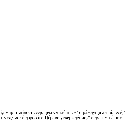
и́,/ мир и ми́лость се́рдцем умиле́нным/ стра́ждущим яви́л еси́,/
е име́я,/ моли́ дарова́ти Це́ркве утвержде́ние,// и душа́м на́шим