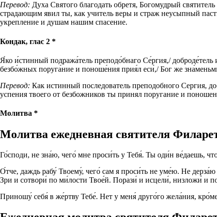
Перевод:
Духа Святого благодать обретя, Богомудрый святител
страдающим явил ты, как учитель веры и страж неусыпный паств
укрепление и душам нашим спасение.
Кондак, глас 2 *
Я́ко и́стинный подража́тель преподо́бнаго Се́ргия,/ доброде́тель и
безбо́жных поруга́ние и поноше́ния прия́л еси́,/ Бог же зна́меньми 
Перевод:
Как истинный последователь преподобного Сергия, до
успения твоего от безбожников ты принял поругание и поношен
Молитва *
Молитва ежедневная святителя Филарет
Го́споди, не зна́ю, чего́ мне проси́ть у Тебя́. Ты оди́н ве́даешь, ч
О́тче, даждь рабу́ Твоему́, чего́ сам я проси́ть не уме́ю. Не дерза́
Зри и сотвори́ по ми́лости Твое́й. Порази́ и исцели́, низложи́ и 
Приношу́ себя́ в же́ртву Тебе́. Нет у меня́ друго́го жела́ния, кро́