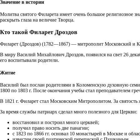
Значение в истории
Молитва святого Филарета имеет очень большое религиозное зн
раскрыть глаза на величие Творца.
Кто такой Филарет Дроздов
Филарет (Дроздов) (1782—1867) — митрополит Московский и Ко
В миру Василий Михайлович Дроздов, появился на свет 26 декаб
его воспитывали родители.
Житие
Василий был послан родителями в Коломенскую духовную семин
1800 по 1803 г. После окончания учебы стал преподавателем гр
В 1821 г. Филарет стал Московским Митрополитом. За святость 
За время службы патриарх сделал много полезного для Церкви:
восстановил и построил много церквей;
получил право носить две панагии;
с 1823 по 1866 гг. основал 10 монастырей в Москве и облас
известен своей поэтической перепиской с Пушкиным.