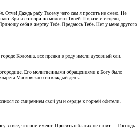
я. Отче! Даждь рабу Твоему чего сам я просить не смею. Не
знаю. Зри и сотвори по милости Твоей. Порази и исцели,
иношу себя в жертву Тебе. Предаюсь Тебе. Нет у меня другого
 городе Коломна, все предки в роду имели духовный сан.
 Богородице. Его молитвенными обращениями к Богу было
иларета Московского на каждый день.
знося со смирением свой ум и сердце к горней обители.
 за все, что они имеют. Просить о благах не стоит — Господь