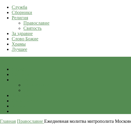
Служба
Сборники
Религия
Православие
Святость
За здравие
Слово Божие
Храмы
Лучшее
qkid.top
Служба
Сборники
Религия
Православие
Святость
За здравие
Слово Божие
Храмы
Лучшее
Главная
Православие
Ежедневная молитва митрополита Московс