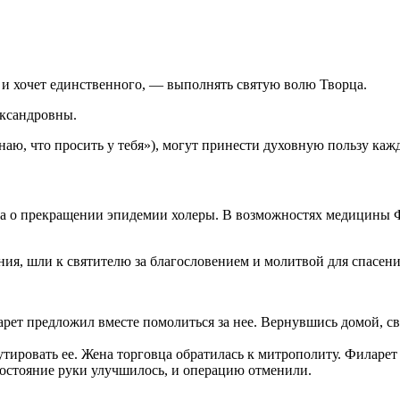
т и хочет единственного, — выполнять святую волю Творца.
ександровны.
наю, что просить у тебя»), могут принести духовную пользу каж
а о прекращении эпидемии холеры. В возможностях медицины Фи
ия, шли к святителю за благословением и молитвой для спасени
арет предложил вместе помолиться за нее. Вернувшись домой, с
тировать ее. Жена торговца обратилась к митрополиту. Филарет 
 состояние руки улучшилось, и операцию отменили.