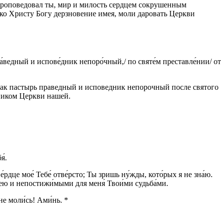
проповедовал ты, мир и милость сердцем сокрушенным
 ко Христу Богу дерзновение имея, моли даровать Церкви
ра́ведный и испове́дник непоро́чный,/ по святе́м преставле́нии/ от
ак пастырь праведный и исповедник непорочный после святого
ником Церкви нашей.
я́.
е́рдце мое́ Тебе́ отве́рсто; Ты зришь ну́жды, кото́рых я не зна́ю.
́лею и непостижи́мыми для меня́ Твои́ми судьба́ми.
не моли́сь! Ами́нь. *