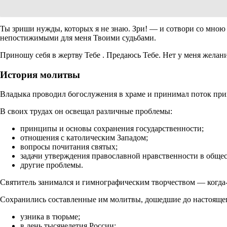
Ты зриши нужды, которых я не знаю. Зри! — и сотвори со мною
непостижимыми для меня Твоими судьбами.
Приношу себя в жертву Тебе . Предаюсь Тебе. Нет у меня желан
История молитвы
Владыка проводил богослужения в храме и принимал поток прих
В своих трудах он освещал различные проблемы:
принципы и основы сохранения государственности;
отношения с католическим Западом;
вопросы почитания святых;
задачи утверждения православной нравственности в общес
другие проблемы.
Святитель занимался и гимнографическим творчеством — когда-
Сохранились составленные им молитвы, дошедшие до настояще
узника в тюрьме;
в день тысячелетия России;