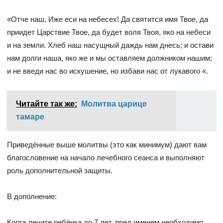
«Отче наш, Иже еси на небесех! Да святится имя Твое, да
приидет Царствие Твое, да будет воля Твоя, яко на небеси
и на земли. Хлеб наш насущный даждь нам днесь; и остави
нам долги наша, яко же и мы оставляем должником нашим;
и не введи нас во искушение, но избави нас от лукавого «.
Читайте так же:
Молитва царице
тамаре
Приведённые выше молитвы (это как минимум) дают вам
благословение на начало лечебного сеанса и выполняют
роль дополнительной защиты.
В дополнение:
Когда лечите ребёнка до 7 лет, пред именем необходимо