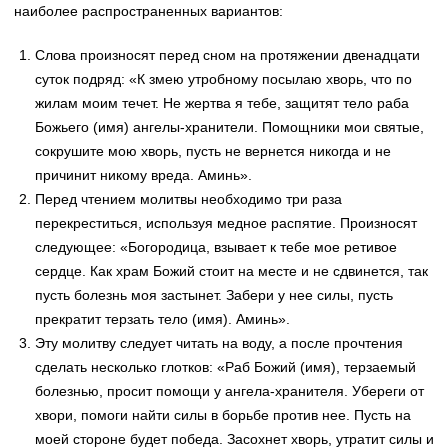
наиболее распространенных вариантов:
Слова произносят перед сном на протяжении двенадцати
суток подряд: «К змею утробному посылаю хворь, что по
жилам моим течет. Не жертва я тебе, защитят тело раба
Божьего (имя) ангелы-хранители. Помощники мои святые,
сокрушите мою хворь, пусть не вернется никогда и не
причинит никому вреда. Аминь».
Перед чтением молитвы необходимо три раза
перекреститься, используя медное распятие. Произносят
следующее: «Богородица, взывает к тебе мое ретивое
сердце. Как храм Божий стоит на месте и не сдвинется, так
пусть болезнь моя застынет. Забери у нее силы, пусть
прекратит терзать тело (имя). Аминь».
Эту молитву следует читать на воду, а после прочтения
сделать несколько глотков: «Раб Божий (имя), терзаемый
болезнью, просит помощи у ангела-хранителя. Убереги от
хвори, помоги найти силы в борьбе против нее. Пусть на
моей стороне будет победа. Засохнет хворь, утратит силы и