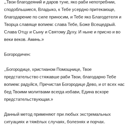
,,Твои благодеяний и даров туне, яко раби непотребнии,
сподобльшиеся, Владыко, к Тебе усердно притекающе,
благодарение по силе приносим, и Тебе яко Благодетеля и
Творца славяще вопием: слава Тебе, Боже Всещедрый.
Слава Отцу и Сыну и Святому Духу. И ныне и присно и во
веки веков. Аминь.»
Богородичен:
,,Богородице, христианом Помощнице, Твое
предстательство стяжавше раби Твои, благодарно Тебе
вопием: радуйся, Пречистая Богородице Дево, и от всех нас
бед Твоими молитвами всегда избави, Едина вскоре
предстательствующая.»
Данный метод применяют при любых экстремальных
ситуациях и тяжёлых случаях, болезнях и порчах.