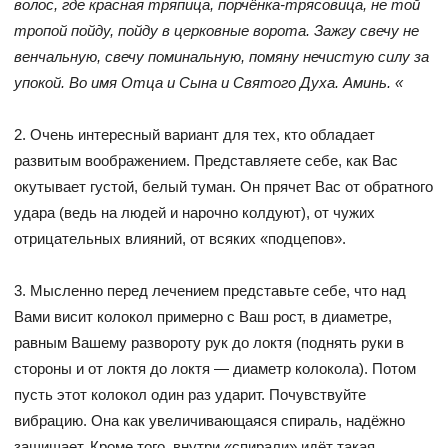
волос, где красная тряпица, порчёнка-трясовица, не той
тропой пойду, пойду в церковные ворота. Зажгу свечу не
венчальную, свечу поминальную, помяну нечистую силу за
упокой. Во имя Отца и Сына и Святого Духа. Аминь. «
2. Очень интересный вариант для тех, кто обладает
развитым воображением. Представляете себе, как Вас
окутывает густой, белый туман. Он прячет Вас от обратного
удара (ведь на людей и нарочно колдуют), от чужих
отрицательных влияний, от всяких «подцепов».
3. Мысленно перед лечением представьте себе, что над
Вами висит колокол примерно с Ваш рост, в диаметре,
равным Вашему развороту рук до локтя (поднять руки в
стороны и от локтя до локтя — диаметр колокола). Потом
пусть этот колокол один раз ударит. Почувствуйте
вибрацию. Она как увеличивающаяся спираль, надёжно
защищает. Кроме того, внутри «спирали» идёт такая