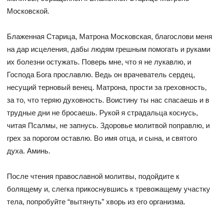
Московской.
Блаженная Старица, Матрона Московская, благослови меня
на дар исцеления, дабы людям грешным помогать и руками
их болезни остужать. Поверь мне, что я не лукавлю, и
Господа Бога прославлю. Ведь он врачеватель сердец,
несущий терновый венец. Матрона, прости за греховность,
за то, что теряю духовность. Воистину ты нас спасаешь и в
трудные дни не бросаешь. Рукой я страдальца коснусь,
читая Псалмы, не запнусь. Здоровье молитвой поправлю, и
грех за порогом оставлю. Во имя отца, и сына, и святого
духа. Аминь.
После чтения православной молитвы, подойдите к
болящему и, слегка прикоснувшись к тревожащему участку
тела, попробуйте “вытянуть” хворь из его организма.