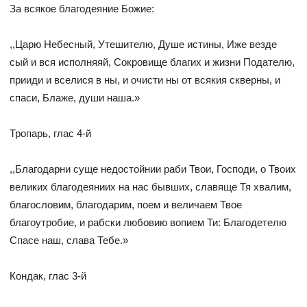
За всякое благодеяние Божие:
,,Царю Небесный, Утешителю, Душе истины, Иже везде
сый и вся исполняяй, Сокровище благих и жизни Подателю,
прииди и вселися в ны, и очисти ны от всякия скверны, и
спаси, Блаже, души наша.»
Тропарь, глас 4-й
,,Благодарни суще недостойнии раби Твои, Господи, о Твоих
великих благодеяниих на нас бывших, славяще Тя хвалим,
благословим, благодарим, поем и величаем Твое
благоутробие, и рабски любовию вопием Ти: Благодетелю
Спасе наш, слава Тебе.»
Кондак, глас 3-й