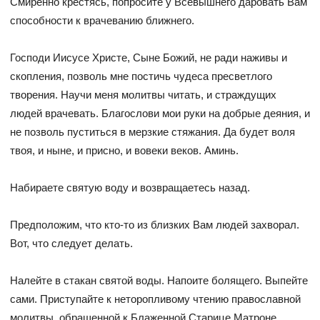
Смиренно крестясь, попросите у Всевышнего даровать Вам
способности к врачеванию ближнего.
Господи Иисусе Христе, Сыне Божий, не ради наживы и
скопления, позволь мне постичь чудеса пресветлого
творения. Научи меня молитвы читать, и страждущих
людей врачевать. Благослови мои руки на добрые деяния, и
не позволь пуститься в мерзкие стяжания. Да будет воля
твоя, и ныне, и присно, и вовеки веков. Аминь.
Набираете святую воду и возвращаетесь назад.
Предположим, что кто-то из близких Вам людей захворал.
Вот, что следует делать.
Налейте в стакан святой воды. Напоите болящего. Выпейте
сами. Приступайте к неторопливому чтению православной
молитвы, обращенной к Блаженной Старице Матроне