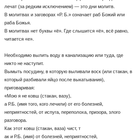
лечат (за редким исключением) — это дни молитв.
В молитвах и заговорах «Р. Б.» означает раб Божий или
раба Божья.
В молитвах нет буквы «ё». Где слышится «ё», всё равно,
читается «е».
Необходимо вылить воду в канализацию или туда, где
никто не наступит.
Вымыть посудину, в которую выливали воск (или стакан, в
который разбивали яйцо после выкатывания),
приговаривая:
«Мою я не ковш (стакан, вазу),
а Р.Б. (имя того, кого лечили) от его болезней,
неприятностей, от испуга, переполоха, призора, злого
разговора.
Как этот ковш (стакан, ваза) чист, т
ак и Р.Б. (имя) от болезней, неприятностей,