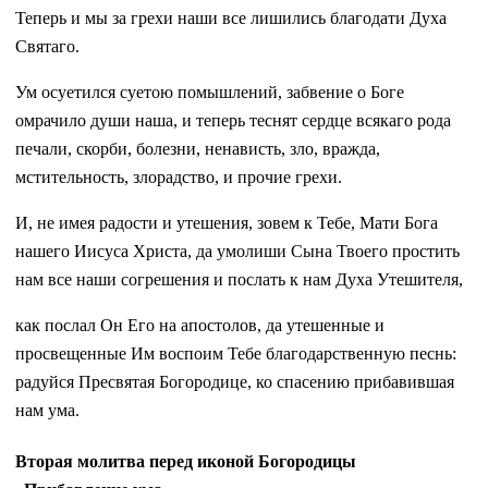
Теперь и мы за грехи наши все лишились благодати Духа
Святаго.
Ум осуетился суетою помышлений, забвение о Боге
омрачило ду­ши наша, и теперь теснят сердце всякаго ро­да
печали, скорби, болезни, ненависть, зло, вражда,
мстительность, злорадство, и прочие грехи.
И, не имея радости и утешения, зовем к Тебе, Мати Бога
нашего Иисуса Христа, да умолиши Сына Твоего простить
нам все на­ши согрешения и послать к нам Духа Утеши­теля,
как послал Он Его на апостолов, да уте­шенные и
просвещенные Им воспоим Тебе благодарственную песнь:
радуйся Пресвятая Богородице, ко спасению прибавившая
нам ума.
Вторая молитва перед иконой Богородицы