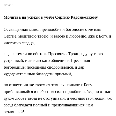
веков.
Молитва на успехи в учебе Сергию Радонежскому
О, священная главо, преподобне и богоносне отче наш
Сергие, молитвою твоею, и верою и любовию, яже к Богу, и
чистотою сердца,
еще на земли во обитель Пресвятыя Троицы душу твою
устроивый, и ангельскаго общения и Пресвятыя
Богородицы посещения сподобивыйся, и дар
чудодейственныя благодати приемый,
по отшествии же твоем от земных наипаче к Богу
приближивыйся и небесныя силы приобщивыйся, но от нас
духом любве твоея не отступивый, и честныя твоя мощи, яко
сосуд благодати полный и преизливающийся, нам
оставивый!