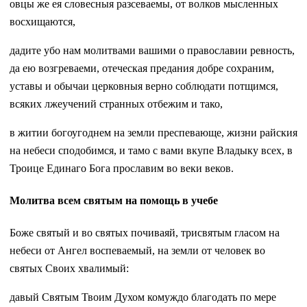
овцы же ея словесныя разсеваемы, от волков мысленных
восхищаются,
дадите убо нам молитвами вашими о православии ревность,
да ею возгреваеми, отеческая предания добре сохраним,
уставы и обычаи церковныя верно соблюдати потщимся,
всяких лжеучений странных отбежим и тако,
в житии богоугоднем на земли преспевающе, жизни райския
на небеси сподобимся, и тамо с вами вкупе Владыку всех, в
Троице Единаго Бога прославим во веки веков.
Молитва всем святым на помощь в учебе
Боже святый и во святых почиваяй, трисвятым гласом на
небеси от Ангел воспеваемый, на земли от человек во
святых Своих хвалимый:
давый Святым Твоим Духом комуждо благодать по мере