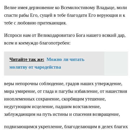
Велие имея дерзновение ко Всемилостивому Владыце, моли
спасти рабы Его, сущей в тебе благодати Его верующия и к
тебе с любовию притекающия.
Испроси нам от Великодаровитаго Бога нашего всякий дар,
всем и коемуждо благопотребен:
Читайте так же:
Можно ли читать
молитву от чародейства
веры непорочны соблюдение, градов наших утверждение,
мира умирение, от глада и пагубы избавление, от нашествия
иноплеменных сохранение, скорбящим утешение,
недугующим исцеление, падшим возставление,
заблуждающим на путь истины и спасения возвращение,
подвизающимся укрепление, благоделающим в делех благих