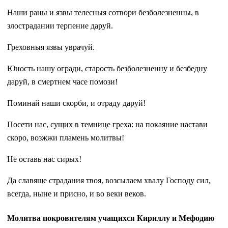
Наши раны и язвы телесныя сотвори безболезненны, в
злострадании терпение даруй.
Греховныя язвы уврачуй.
Юность нашу огради, старость безболезненну и безбедну
даруй, в смертнем часе помози!
Поминай наши скорби, и отраду даруй!
Посети нас, сущих в темнице греха: на покаяние настави
скоро, возжжи пламень молитвы!
Не оставь нас сирых!
Да славяще страдания твоя, возсылаем хвалу Господу сил,
всегда, ныне и присно, и во веки веков.
Молитва покровителям учащихся Кириллу и Мефодию