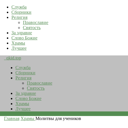
Служба
Сборники
Религия
Православие
Святость
За здравие
Слово Божие
Храмы
Лучшее
qkid.top
Служба
Сборники
Религия
Православие
Святость
За здравие
Слово Божие
Храмы
Лучшее
Главная
Храмы
Молитвы для учеников