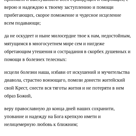
верою и надеждою к твоему заступлению и помощи
прибегающих, скорое поможение и чудесное исцеление
всем подавающи;
да не оскудеет и ныне милосердие твое к нам, недостойным,
мятущимся в многосуетнем мире сем и нигдеже
обретающим утешения и сострадания в скорбех душевных и
помощи в болезнех телесных:
исцели болезни наша, избави от искушений и мучительства
диавола, страстно воюющаго, помози донести житейский
свой Крест, снести вся тяготы жития и не потеряти в нем
образ Божий,
веру православную до конца дней наших сохранити,
упование и надежду на Бога крепкую имети и
нелицемерную любовь к ближним;