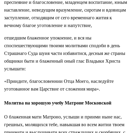
преспеяние и благословение, младенцем воспитание, юным
наставление, неведущим вразумление, сиротам и вдовицам
заступление, отходящим от сего временнаго жития к
вечному благое уготовление и напутствие,
отшедшим блаженное упокоение, и вся ны
споспешествующими твоими молитвами сподоби в день
Страшнаго Суда шуия части избавитися, десныя же страны
общники быти и блаженный оный глас Владыки Христа
услышати:
«Приидите, благословеннии Отца Моего, наследуйте
уготованное вам Царствие от сложения мира».
Молитва на хорошую учебу Матроне Московской
О блаженная мати Матроно, услыши и приими ныне нас,
грешных, молящихся тебе, навыкшая во всем житии твоем
приимати и выслушивати всех страждущих и скорбящих, с