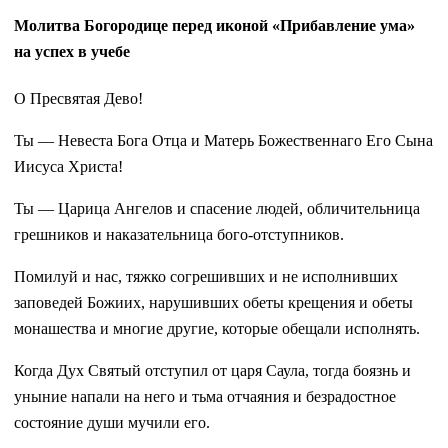
Молитва Богородице перед иконой «Прибавление ума»
на успех в учебе
О Пресвятая Дево!
Ты — Невеста Бога От­ца и Матерь Божественнаго Его Сына
Иисуса Христа!
Ты — Царица Ангелов и спа­сение людей, обличительница
грешников и наказательница бого-отступников.
Помилуй и нас, тяжко согрешивших и не исполнив­ших
заповедей Божиих, нарушивших обеты крещения и обеты
монашества и многие дру­гие, которые обещали исполнять.
Когда Дух Святый отступил от царя Саула, тогда боязнь и
уныние напали на него и тьма отчаяния и безрадостное
состояние души мучили его.