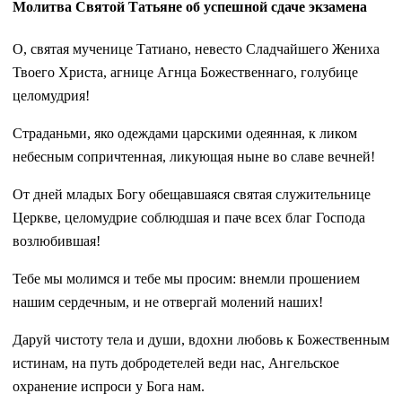
Молитва Святой Татьяне об успешной сдаче экзамена
О, святая мученице Татиано, невесто Сладчайшего Жениха
Твоего Христа, агнице Агнца Божественнаго, голубице
целомудрия!
Страданьми, яко одеждами царскими одеянная, к ликом
небесным сопричтенная, ликующая ныне во славе вечней!
От дней младых Богу обещавшаяся святая служительнице
Церкве, целомудрие соблюдшая и паче всех благ Господа
возлюбившая!
Тебе мы молимся и тебе мы просим: внемли прошением
нашим сердечным, и не отвергай молений наших!
Даруй чистоту тела и души, вдохни любовь к Божественным
истинам, на путь добродетелей веди нас, Ангельское
охранение испроси у Бога нам.