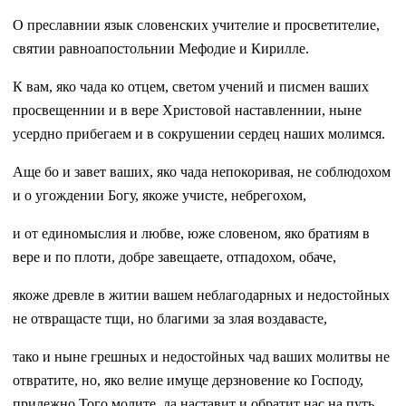
О преславнии язык словенских учителие и просветителие,
святии равноапостольнии Мефодие и Кирилле.
К вам, яко чада ко отцем, светом учений и писмен ваших
просвещеннии и в вере Христовой наставленнии, ныне
усердно прибегаем и в сокрушении сердец наших молимся.
Аще бо и завет ваших, яко чада непокоривая, не соблюдохом
и о угождении Богу, якоже учисте, небрегохом,
и от единомыслия и любве, юже словеном, яко братиям в
вере и по плоти, добре завещаете, отпадохом, обаче,
якоже древле в житии вашем неблагодарных и недостойных
не отвращасте тщи, но благими за злая воздавасте,
тако и ныне грешных и недостойных чад ваших молитвы не
отвратите, но, яко велие имуще дерзновение ко Господу,
прилежно Того молите, да наставит и обратит нас на путь