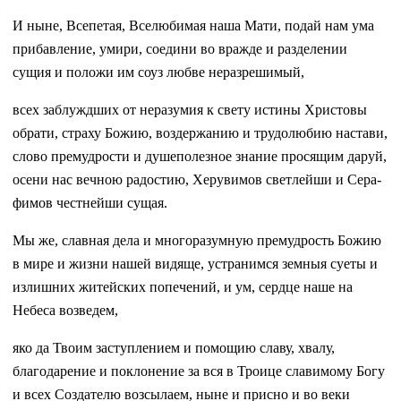
И ныне, Всепетая, Вселюбимая наша Мати, подай нам ума
прибавление, умири, соедини во вражде и разделении
сущия и положи им соуз любве неразрешимый,
всех заблуждших от неразумия к свету истины Христовы
обрати, страху Божию, воздержанию и трудолюбию настави,
слово премудрости и душеполезное знание просящим даруй,
осени нас вечною радостию, Херувимов светлейши и Сера­
фимов честнейши сущая.
Мы же, славная дела и многоразумную премудрость Божию
в мире и жизни нашей видяще, устранимся земныя суеты и
излишних житейских попечений, и ум, сердце наше на
Небеса возведем,
яко да Твоим заступлением и помощию славу, хвалу,
благодарение и поклонение за вся в Троице славимому Богу
и всех Создателю возсылаем, ныне и присно и во веки