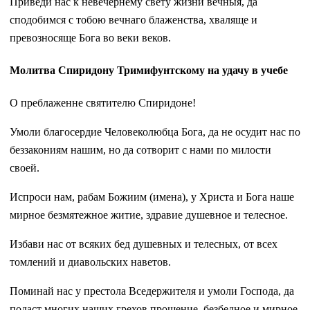
Приведи нас к невечернему свету жизни вечныя, да
сподобимся с тобою вечнаго блаженства, хваляще и
превозносяще Бога во веки веков.
Молитва Спиридону Тримифунтскому на удачу в учебе
О преблаженне святителю Спиридоне!
Умоли благосердие Человеколюбца Бога, да не осудит нас по
беззакониям нашим, но да сотворит с нами по милости
своей.
Испроси нам, рабам Божиим (имена), у Христа и Бога наше
мирное безмятежное житие, здравие душевное и телесное.
Избави нас от всяких бед душевных и телесных, от всех
томлений и диавольских наветов.
Поминай нас у престола Вседержителя и умоли Господа, да
подаст многих наших грехов прощение, безбедное и мирное