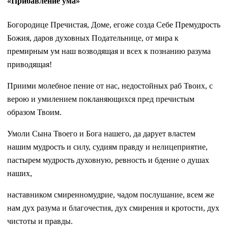
«Прибавление ума»
Богородице Пречистая, Доме, егоже созда Себе Премудрость
Божия, даров духовных Подательнице, от мира к
премирным ум наш возводящая и всех к познанию разума
приводящая!
Приими молебное пение от нас, недостойных раб Твоих, с
верою и умилением покланяющихся пред пречистым
образом Твоим.
Умоли Сына Твоего и Бога нашего, да дарует властем
нашим мудрость и силу, судиям правду и нелицеприятие,
пастырем мудрость духовную, ревность и бдение о душах
наших,
наставником смиренномудрие, чадом послушание, всем же
нам дух разума и благочестия, дух смирения и кротости, дух
чистоты и правды.