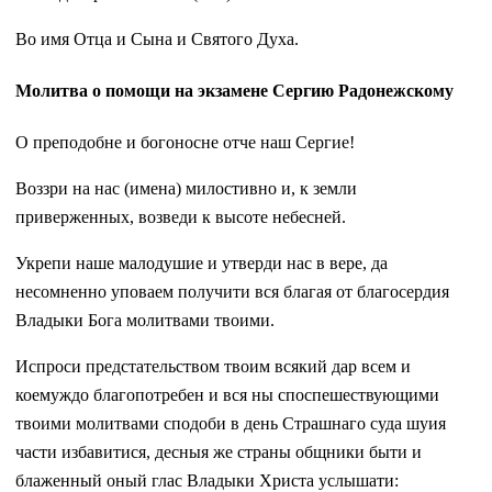
Во имя Отца и Сына и Святого Духа.
Молитва о помощи на экзамене Сергию Радонежскому
О преподобне и богоносне отче наш Сергие!
Воззри на нас (имена) милостивно и, к земли
приверженных, возведи к высоте небесней.
Укрепи наше малодушие и утверди нас в вере, да
несомненно уповаем получити вся благая от благосердия
Владыки Бога молитвами твоими.
Испроси предстательством твоим всякий дар всем и
коемуждо благопотребен и вся ны споспешествующими
твоими молитвами сподоби в день Страшнаго суда шуия
части избавитися, десныя же страны общники быти и
блаженный оный глас Владыки Христа услышати: