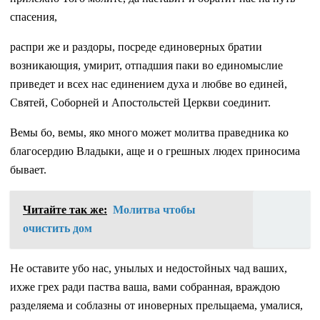
спасения,
распри же и раздоры, посреде единоверных братии
возникающия, умирит, отпадшия паки во единомыслие
приведет и всех нас единением духа и любве во единей,
Святей, Соборней и Апостольстей Церкви соединит.
Вемы бо, вемы, яко много может молитва праведника ко
благосердию Владыки, аще и о грешных людех приносима
бывает.
Читайте так же:
Молитва чтобы
очистить дом
Не оставите убо нас, унылых и недостойных чад ваших,
ихже грех ради паства ваша, вами собранная, враждою
разделяема и соблазны от иноверных прельщаема, умалися,