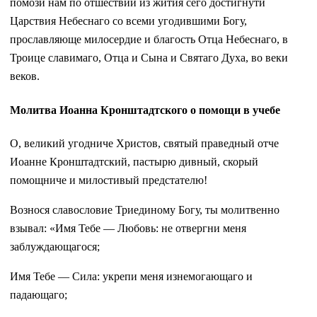
помози нам по отшествии из жития сего достигнути
Царствия Небеснаго со всеми угодившими Богу,
прославляюще милосердие и благость Отца Небеснаго, в
Троице славимаго, Отца и Сына и Святаго Духа, во веки
веков.
Молитва Иоанна Кронштадтского о помощи в учебе
О, великий угодниче Христов, святый праведный отче
Иоанне Кронштадтский, пастырю дивный, скорый
помощниче и милостивый предстателю!
Вознося славословие Триединому Богу, ты молитвенно
взывал: «Имя Тебе — Любовь: не отвергни меня
заблуждающагося;
Имя Тебе — Сила: укрепи меня изнемогающаго и
падающаго;