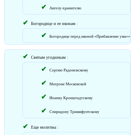
Ангелу-хранителю
Богородице и ее иконам :
Богородице перед иконой «Прибавление ума»»
Святым угодникам :
Сергию Радонежскому
Матроне Московской
Иоанну Кронштадтскому
Спиридону Тримифунтскому
Еще молитвы :