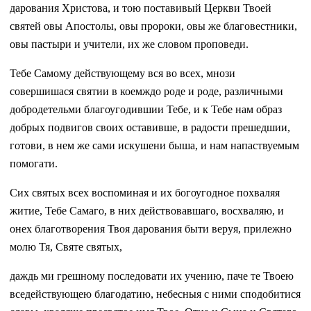
дарования Христова, и тою поставивый Церкви Твоей
святей овы Апостолы, овы пророки, овы же благовестники,
овы пастыри и учители, их же словом проповеди.
Тебе Самому действующему вся во всех, мнози
совершишася святии в коемждо роде и роде, различными
добродетельми благоугодившии Тебе, и к Тебе нам образ
добрых подвигов своих оставивше, в радости прешедшии,
готови, в нем же сами искушени быша, и нам напаствуемым
помогати.
Сих святых всех воспоминая и их богоугодное похваляя
житие, Тебе Самаго, в них действовавшаго, восхваляю, и
онех благотворения Твоя дарования быти веруя, прилежно
молю Тя, Святе святых,
даждь ми грешному последовати их учению, паче те Твоею
вседействующею благодатию, небесныя с ними сподобитися