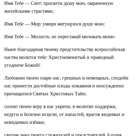
Имя Тебе — Свет: просвети душу мою, омраченную
житейскими страстями;
Имя Тебе — Мир: умири мятущуюся душу мою;
Имя Тебе — Милость: не переставай миловать меня».
Ныне благодарная твоему предстательству всероссийская
паства молится тебе: Христоименитый и праведный
угодниче Божий!
Любовию твоею озари нас, грешных и немощных, сподоби
нас принести достойные плоды покаяния и неосужденно
причащатися Святых Христовых Тайн;
силою твоею веру в нас укрепи, в молитве поддержи,
недуги и болезни исцели, от напастей, врагов видимых и
невидимых избави;
светом лика твоего служителей и предстоятелей Алтаря