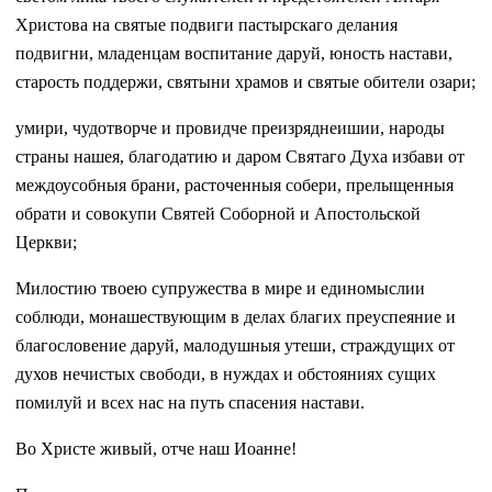
Христова на святые подвиги пастырскаго делания
подвигни, младенцам воспитание даруй, юность настави,
старость поддержи, святыни храмов и святые обители озари;
умири, чудотворче и провидче преизряднеишии, народы
страны нашея, благодатию и даром Святаго Духа избави от
междоусобныя брани, расточенныя собери, прелыщенныя
обрати и совокупи Святей Соборной и Апостольской
Церкви;
Милостию твоею супружества в мире и единомыслии
соблюди, монашествующим в делах благих преуспеяние и
благословение даруй, малодушныя утеши, страждущих от
духов нечистых свободи, в нуждах и обстояниях сущих
помилуй и всех нас на путь спасения настави.
Во Христе живый, отче наш Иоанне!