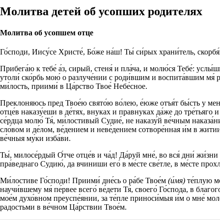
Молитва детей об усопших родителях
Молитва об усопшем отце
Го́споди, Иису́се Христе́, Бо́же на́ш! Ты́ си́рых храни́тель, скор
Прибега́ю к тебе́ а́з, сирый, стеня́ и пла́ча, и молю́ся Тебе́: услы́
утоли́ ско́рбь мою́ о разлуче́нии с роди́вшим и воспита́вшим мя́ 
ми́лость, приими́ в Ца́рство Твое́ Небе́сное.
Преклоняюсь пред Твое́ю свято́ю во́лею, е́юже отъя́т бы́сть у мене́, 
отце́в наказу́еши в де́тях, внуках и правнуках да́же до тре́тьяго 
се́рдца молю́ Тя́, ми́лостивый Судие́, не наказу́й ве́чным наказа́н
сло́вом и де́лом, ве́дением и неве́дением сотворе́нная и́м в житии́
ве́чныя му́ки изба́ви.
Ты́, милосе́рдый О́тче отце́в и ча́д! Да́руй мне́, во вся́ дни́ жи́зн
пра́веднаго Судию́, да вчиниши его́ в ме́сте све́тле, в ме́сте прохл
Ми́лостиве Го́споди! Приими́ дне́сь о ра́бе Твое́м
(и́мя)
те́плую мо
научи́вшему мя́ пе́рвее всего́ ве́дети Тя́, своего́ Го́спода, в благо
мое́м духо́вном преуспе́янии, за те́пле приноси́мыя и́м о мне́ мол
радостьми в ве́чном Ца́рствии Твое́м.