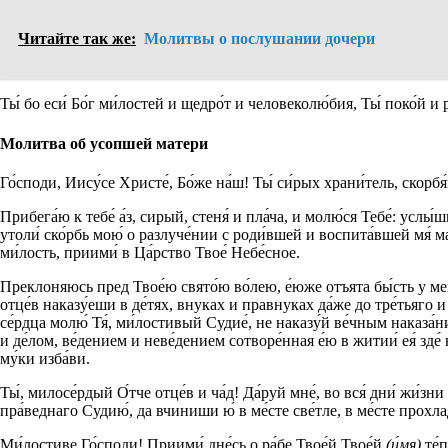
Читайте так же:
Молитвы о послушании дочери
Ты́ бо еси́ Бо́г ми́лостей и щедро́т и человеколю́бия, Ты́ поко́й и 
Молитва об усопшей матери
Го́споди, Иису́се Христе́, Бо́же на́ш! Ты́ си́рых храни́тель, скор
Прибега́ю к тебе́ а́з, сирый, стеня́ и пла́ча, и молю́ся Тебе́: услы́
утоли́ ско́рбь мою́ о разлуче́нии с роди́вшей и воспита́вшей мя́ 
ми́лость, приими́ в Ца́рство Твое́ Небе́сное.
Преклоняюсь пред Твое́ю свято́ю во́лею, е́юже отъята бы́сть у мене́,
отце́в наказу́еши в де́тях, внуках и правнуках да́же до тре́тьяго 
се́рдца молю́ Тя́, ми́лостивый Судие́, не наказу́й ве́чным наказа
и де́лом, ве́дением и неве́дением сотворе́нная е́ю в житии́ ея́ зд
му́ки изба́ви.
Ты́, милосе́рдый О́тче отце́в и ча́д! Да́руй мне́, во вся́ дни́ жи́з
пра́веднаго Судию́, да вчиниши ю́ в ме́сте све́тле, в ме́сте прохлад
Ми́лостиве Го́споди! Приими́ дне́сь о ра́бе Твое́й Твое́й
(и́мя)
те́п