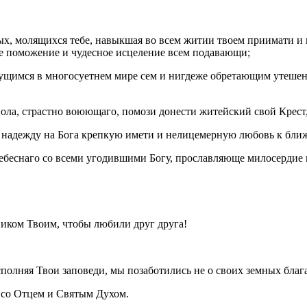
х, молящихся тебе, навыкшая во всем житии твоем приимати и 
е поможение и чудесное исцеление всем подавающи;
ятущимся в многосуетнем мире сем и нигдеже обретающим утешен
ола, страстно воюющаго, помози донести житейский свой Крест, 
и надежду на Бога крепкую имети и нелицемерную любовь к бли
ебеснаго со всеми угодившими Богу, прославляюще милосердие и
иком Твоим, чтобы любили друг друга!
.
лняя Твои заповеди, мы позаботились не о своих земных благах
м со Отцем и Святым Духом.