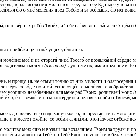
о́спода, в благогове́нии моли́тися Тебе́, на Тебе́ Еди́наго упова́ти в
си́мыя е́ю о мне́ моле́ния пред Тобо́ю и за все́ да́ры, е́ю испроше
ра́дость ве́рных рабо́в Твои́х, и Тебе́ сла́ву возсыла́ем со Отце́м и
бя́щих прибе́жище и пла́чущих уте́шитель.
ши моле́ние мое́ и не отврати́ лица́ Твоего́ от воздыха́ний се́рдца м
я́ роди́телями мои́ми
(имена́ и́х)
, души́ же и́х, я́ко отшедшие к Теб
 и прошу́ Тя́, не отыми́ то́чию от ни́х ми́лости и благосе́рдия Твоег
и четве́ртаго ро́да: но и ми́луеши отце́в за моли́твы и доброде́тел
нием усо́пших незабвенных для мене́ ра́б Твои́х, роди́телей мои́х
(
и́ и́х зде́ на земле́, и по милосе́рдию и человеколю́бию Твоему́, м
ни моея́, до после́дняго издыха́ния моего́, не престава́ти па́мятоват
дне и в ме́сте поко́йне, со все́ми святы́ми, отону́ду же отбеже́ вся
 моли́тву мою́ сию́ и возда́й и́м воздая́нием Твои́м за труды́ и п
агогове́нии моли́тися Тебе́, на Тебе́ Еди́наго упова́ти в беда́х, ско