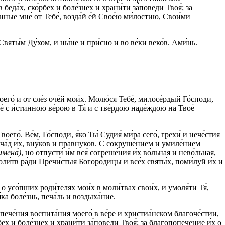
 беда́х, ско́рбех и боле́знех и храни́ти за́поведи Твоя́; за
нные мне́ от Тебе́, возда́й е́й Свое́ю ми́лостию, Свои́ми
 Святы́м Ду́хом, и ны́не и при́сно и во ве́ки веко́в. Ами́нь.
оего́ и от сле́з оче́й мои́х. Молю́ся Тебе́, милосе́рдый Го́споди,
е́ с и́стинною ве́рою в Тя́ и с тве́рдою наде́ждою на Твое́
о́. Ве́м, Го́споди, я́ко Ты́ Судия́ ми́ра сего́, грехи́ и нече́стия
и ча́д и́х, вну́ков и правнуков. С сокруше́нием и умиле́нием
имена́)
, но отпусти́ и́м вся́ согреше́ния и́х во́льная и нево́льная,
оли́тв ра́ди Пречи́стыя Богоро́дицы и все́х святы́х, поми́луй и́х и
и о усо́пших роди́телях мои́х в моли́твах свои́х, и умоля́ти Тя́,
́ка боле́знь, печа́ль и воздыха́ние.
опече́ния воспита́ния моего́ в ве́ре и христиа́нском благоче́стии,
́рбех и боле́знех и храни́ти за́поведи Твоя́; за благопопечение и́х о