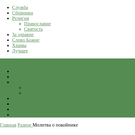
Служба
Сборники
Религия
Православие
Святость
За здравие
Слово Божие
Храмы
Лучшее
qkid.top
Служба
Сборники
Религия
Православие
Святость
За здравие
Слово Божие
Храмы
Лучшее
Главная
Разное
Молитва о покойнике