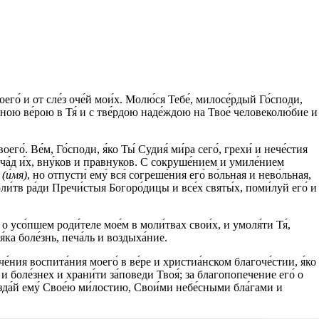
оего́ и от сле́з оче́й мои́х. Молю́ся Тебе́, милосе́рдый Го́споди,
тинною ве́рою в Тя́ и с тве́рдою наде́ждою на Твое́ человеколю́бие и
о́. Ве́м, Го́споди, я́ко Ты́ Судия́ ми́ра сего́, грехи́ и нече́стия
и ча́д и́х, вну́ков и правнуков. С сокруше́нием и умиле́нием
́
(и́мя)
, но отпусти́ ему́ вся́ согреше́ния его́ во́льная и нево́льная,
ли́тв ра́ди Пречи́стыя Богоро́дицы и все́х святы́х, поми́луй его́ и
 о усо́пшем роди́теле мое́м в моли́твах свои́х, и умоля́ти Тя́,
́ка боле́знь, печа́ль и воздыха́ние.
е́ния воспита́ния моего́ в ве́ре и христиа́нском благоче́стии, я́ко
ех и боле́знех и храни́ти за́поведи Твоя́; за благопопечение его́ о
озда́й ему́ Свое́ю ми́лостию, Свои́ми небе́сными бла́гами и