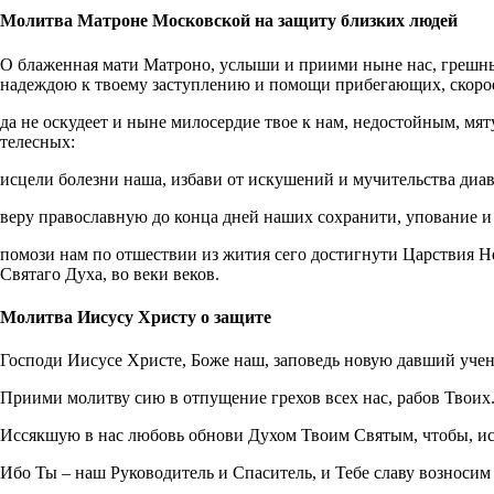
Молитва Матроне Московской на защиту близких людей
О блаженная мати Матроно, услыши и приими ныне нас, грешны
надеждою к твоему заступлению и помощи прибегающих, скоро
да не оскудеет и ныне милосердие твое к нам, недостойным, м
телесных:
исцели болезни наша, избави от искушений и мучительства диав
веру православную до конца дней наших сохранити, упование 
помози нам по отшествии из жития сего достигнути Царствия Н
Святаго Духа, во веки веков.
Молитва Иисусу Христу о защите
Господи Иисусе Христе, Боже наш, заповедь новую давший учен
Приими молитву сию в отпущение грехов всех нас, рабов Твоих
Иссякшую в нас любовь обнови Духом Твоим Святым, чтобы, испо
Ибо Ты – наш Руководитель и Спаситель, и Тебе славу возноси