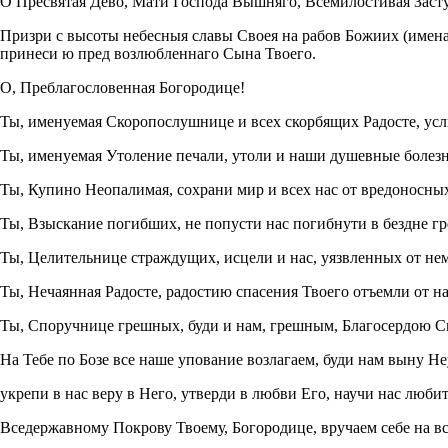
О Пресвятая Дево, Мати Господа Вышняго, Всемилостивая Заст
Призри с высоты небесныя славы Своея на рабов Божиих (имен
принеси ю пред возлюбленнаго Сына Твоего.
О, Преблагословенная Богородице!
Ты, именуемая Скоропослушнице и всех скорбящих Радосте, усл
Ты, именуемая Утоление печали, утоли и наши душевные болезн
Ты, Купино Неопалимая, сохрани мир и всех нас от вредоносны
Ты, Взыскание погибших, не попусти нас погибнути в бездне гр
Ты, Целительнице страждущих, исцели и нас, уязвленных от н
Ты, Нечаянная Радосте, радостию спасения Твоего отъемли от н
Ты, Споручнице грешных, буди и нам, грешным, Благосердою С
На Тебе по Бозе все наше упование возлагаем, буди нам выну
укрепи в нас веру в Него, утверди в любви Его, научи нас лю
Вседержавному Покрову Твоему, Богородице, вручаем себе на вс