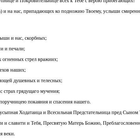
упнице и Покровительнице всех к Тебе с верою прибегающих!
а) и на нас, припадающих ко подножию Твоему, услыши смиренн
ыши и нас, скорбных;
и и печали;
х огненных стрел вражиих;
ехов наших;
емощей душевных и телесных;
ас страх грядущаго мучения;
поручницею покаяния и спасения нашего.
 Неусыпная Ходатаица и Всесильная Предстательница пред Сыно
бити и славити и Тебя, Пресвятую Матерь Божию, Преблагослове
я веки.