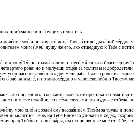
бя́щих прибе́жище и пла́чущих уте́шитель.
ши моле́ние мое́ и не отврати́ лица́ Твоего́ от воздыха́ний се́рдца м
роди́телем мои́м
(и́мя)
, ду́шу же его́, я́ко отше́дшую к Тебе́ с и́с
и прошу́ Тя́, не отыми́ то́чию от него́ ми́лости и благосе́рдия Твоег
и четве́ртаго ро́да: но и ми́луеши отце́в за моли́твы и доброде́тел
ием усо́пшаго незабве́ннаго для мене́ раба́ Твоего́ роди́теля моего
 его́ зде́ на земле́, и по милосе́рдию и человеколю́бию Твоему́, мо
и моея́, до после́дняго издыха́ния моего́, не престава́ти па́мятовати
адне и в ме́сте поко́йне, со все́ми святы́ми, отону́ду же отбеже́ вся
ли́тву мою́ сию́ и возда́й ему́ воздая́нием Твои́м за труды́ и попеч
гове́нии моли́тися Тебе́, на Тебе́ Еди́наго упова́ти в беда́х, ско́рб
е́ния пред Тобо́ю и за все́ да́ры, и́м испрошенные мне́ от Тебе́, в