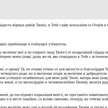
ра́дость ве́рных рабо́в Твои́х, и Тебе́ сла́ву возсыла́ем со Отце́м и
бя́щих прибе́жище и пла́чущих уте́шитель.
ши моле́ние мое́ и не отврати́ лица́ Твоего́ от воздыха́ний се́рдца м
ма́терию мое́ю
(и́мя)
, ду́шу же ея́, я́ко отше́дшую к Тебе́ с и́стинн
 и прошу́ Тя́, не отыми́ то́чию от нея́ ми́лости и благосе́рдия Твоег
и четве́ртаго ро́да: но и ми́луеши отце́в за моли́твы и доброде́тел
́нием усо́пшую незабвенную для мене́ рабу́ Твою́, ма́терь мою́
(и́мя
е́ на земле́, и по милосе́рдию и человеколю́бию Твоему́, моли́тв ра
ни моея́, до после́дняго издыха́ния моего́, не престава́ти па́мятоват
не и в ме́сте поко́йне, со все́ми святы́ми, отону́ду же отбеже́ вся́
лую моли́тву мою́ сию́ и возда́й е́й воздая́нием Твои́м за труды́ и