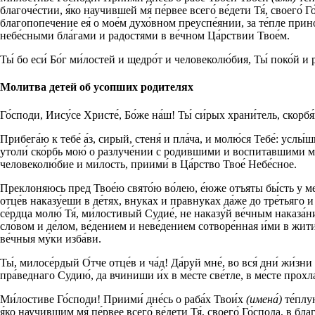
благоче́стии, я́ко научившей мя́ пе́рвее всего́ ве́дети Тя́, своего́ Г
благопопечение ея́ о мое́м духо́вном преуспе́янии, за те́пле прино
небе́сными бла́гами и радостями в ве́чном Ца́рствии Твое́м.
Ты́ бо еси́ Бо́г ми́лостей и щедро́т и человеколю́бия, Ты́ поко́й и 
Молитва детей об усопших родителях
Го́споди, Иису́се Христе́, Бо́же на́ш! Ты́ си́рых храни́тель, скор
Прибега́ю к тебе́ а́з, сирый, стеня́ и пла́ча, и молю́ся Тебе́: услы́
утоли́ ско́рбь мою́ о разлуче́нии с родившими и воспитавшими м
человеколю́бие и ми́лость, приими́ в Ца́рство Твое́ Небе́сное.
Преклоняюсь пред Твое́ю свято́ю во́лею, е́юже отъяты бы́сть у мене́,
отце́в наказу́еши в де́тях, внуках и правнуках да́же до тре́тьяго 
се́рдца молю́ Тя́, ми́лостивый Судие́, не наказу́й ве́чным наказа́
сло́вом и де́лом, ве́дением и неве́дением сотворе́нная и́ми в жити
ве́чныя му́ки изба́ви.
Ты́, милосе́рдый О́тче отце́в и ча́д! Да́руй мне́, во вся́ дни́ жи́з
пра́веднаго Судию́, да вчиниши и́х в ме́сте све́тле, в ме́сте прохла
Ми́лостиве Го́споди! Приими́ дне́сь о раба́х Твои́х
(имена́)
те́плую
я́ко научившим мя́ пе́рвее всего́ ве́дети Тя́, своего́ Го́спода, в бл