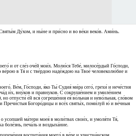
 Святы́м Ду́хом, и ны́не и при́сно и во ве́ки веко́в. Ами́нь.
оего́ и от сле́з оче́й мои́х. Молю́ся Тебе́, милосе́рдый Го́споди,
ою ве́рою в Тя́ и с тве́рдою наде́ждою на Твое́ человеколю́бие и
о́. Ве́м, Го́споди, я́ко Ты́ Судия́ ми́ра сего́, грехи́ и нече́стия
и ча́д и́х, вну́ков и правнуков. С сокруше́нием и умиле́нием
)
, но отпусти́ е́й вся́ согреше́ния ея́ во́льная и нево́льная, сло́вом
́ди Пречи́стыя Богоро́дицы и все́х святы́х, поми́луй ю́ и ве́чныя
и о усопшей ма́тери моея́ в моли́твах свои́х, и умоля́ти Тя́,
ка боле́знь, печа́ль и воздыха́ние.
 попече́ния воспита́ния моего́ в ве́ре и христиа́нском