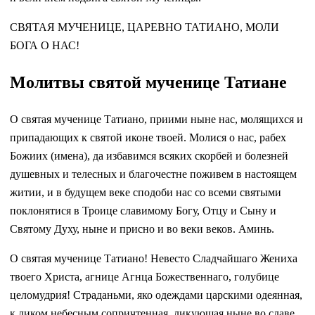
СВЯТАЯ МУЧЕНИЦЕ, ЦАРЕВНО ТАТИАНО, МОЛИ
БОГА О НАС!
Молитвы святой мученице Татиане
О святая мученице Татиано, приими ныне нас, молящихся и
припадающих к святой иконе твоей. Молися о нас, рабех
Божиих (имена), да избавимся всяких скорбей и болезней
душевных и телесных и благочестне поживем в настоящем
житии, и в будущем веке сподоби нас со всеми святыми
поклонятися в Троице славимому Богу, Отцу и Сыну и
Святому Духу, ныне и присно и во веки веков. Аминь.
О святая мученице Татиано! Невесто Сладчайшаго Жениха
твоего Христа, агнице Агнца Божественнаго, голубице
целомудрия! Страданьми, яко одеждами царскими одеянная,
к ликом небесным сопричтенная, ликующая ныне во славе