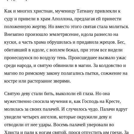
Как и многих христиан, мученицу Татиану привлекли к
суду и привели в храм Аполлона, предлагая ей принести
положенную жертву. Но вместо этого святая стала молиться.
Внезапно произошло землетрясение, идола разнесло на
куски, а часть храма обрушилась и придавила жрецов. Бес,
обитавший в идоле, с воплем бежал, при этом все видели
пронесшуюся по воздуху тень. Происшедшее вызвало ужас
среди народа, и святую обвинили в магии. За колдовство и
магию по римскому закону полагались пытки, сожжение на
костре или растерзание зверями.
Святую деву стали бить, выкололи ей глаза. Но она
мужественно сносила мучения и, как Господь на Кресте,
молилась за своих палачей. И случилось чудо. Палачи вдруг
увидели четырех ангелов, которые окружили деву и
отводили от нее удары. Восемь палачей уверовали во
Христа и пали к ногам святой, прося отпустить им грехи. За