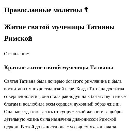
Православные молитвы ☦
Житие святой мученицы Татианы
Римской
Оглавление:
Краткое житие святой мученицы Татианы
Свя­тая Та­ти­а­на бы­ла до­че­рью бо­га­то­го рим­ля­ни­на и бы­ла
вос­пи­та­на им в хри­сти­ан­ской ве­ре. Ко­гда Та­ти­а­на до­стиг­ла
со­вер­шен­но­ле­тия, она ста­ла рав­но­душ­на к бо­гат­ству и иным
бла­гам и воз­лю­би­ла всем серд­цем ду­хов­ный об­раз жиз­ни.
Она на­все­гда от­ка­за­лась от су­пру­же­ской жиз­ни и за доб­ро­
де­тель­ную жизнь бы­ла на­зна­че­на диа­ко­нис­сой Рим­ской
церк­ви. В этой долж­но­сти она с усер­ди­ем уха­жи­ва­ла за