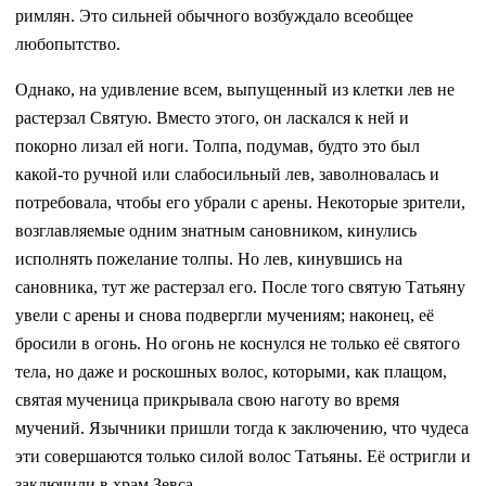
римлян. Это сильней обычного возбуждало всеобщее
любопытство.
Однако, на удивление всем, выпущенный из клетки лев не
растерзал Святую. Вместо этого, он ласкался к ней и
покорно лизал ей ноги. Толпа, подумав, будто это был
какой-то ручной или слабосильный лев, заволновалась и
потребовала, чтобы его убрали с арены. Некоторые зрители,
возглавляемые одним знатным сановником, кинулись
исполнять пожелание толпы. Но лев, кинувшись на
сановника, тут же растерзал его. После того святую Татьяну
увели с арены и снова подвергли мучениям; наконец, её
бросили в огонь. Но огонь не коснулся не только её святого
тела, но даже и роскошных волос, которыми, как плащом,
святая мученица прикрывала свою наготу во время
мучений. Язычники пришли тогда к заключению, что чудеса
эти совершаются только силой волос Татьяны. Её остригли и
заключили в храм Зевса.