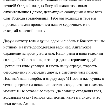
вечней! От дней младых Богу обещавшаяся святая
служительнице Церкве, целомудрие соблюдшая и паче всех
благ Господа возлюбившая! Тебе мы молимся и тебе мы
просим: внемли прошением нашим сердечным, и не
отвергай молений наших!
Даруй чистоту тела и души, вдохни любовь к Божественным
истинам, на путь добродетелей веди нас, Ангельское
охранение испроси у Бога нам. Наши раны и язвы телесныя
сотвори безболезненны, в злострадании терпение даруй.
Греховныя язвы уврачуй. Юность нашу огради, старость
безболезненну и безбедну даруй, в смертнем часе помози!
Поминай наши скорби, и отраду даруй! Посети нас, сущих в
темнице греха: на покаяние настави скоро, возжжи пламень
молитвы! Не оставь нас сирых! Да славяще страдания твоя,
возсылаем хвалу Господу сил, всегда, ныне и присно, и во
веки веков. Аминь.