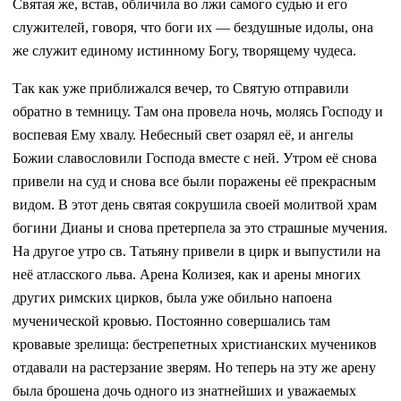
Святая же, встав, обличила во лжи самого судью и его
служителей, говоря, что боги их — бездушные идолы, она
же служит единому истинному Богу, творящему чудеса.
Так как уже приближался вечер, то Святую отправили
обратно в темницу. Там она провела ночь, молясь Господу и
воспевая Ему хвалу. Небесный свет озарял её, и ангелы
Божии славословили Господа вместе с ней. Утром её снова
привели на суд и снова все были поражены её прекрасным
видом. В этот день святая сокрушила своей молитвой храм
богини Дианы и снова претерпела за это страшные мучения.
На другое утро св. Татьяну привели в цирк и выпустили на
неё атласского льва. Арена Колизея, как и арены многих
других римских цирков, была уже обильно напоена
мученической кровью. Постоянно совершались там
кровавые зрелища: бестрепетных христианских мучеников
отдавали на растерзание зверям. Но теперь на эту же арену
была брошена дочь одного из знатнейших и уважаемых