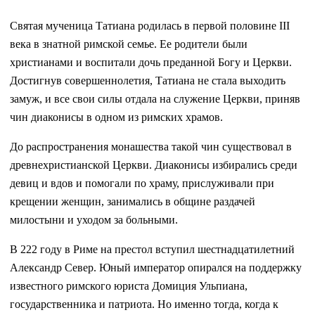
Святая мученица Татиана родилась в первой половине III
века в знатной римской семье. Ее родители были
христианами и воспитали дочь преданной Богу и Церкви.
Достигнув совершеннолетия, Татиана не стала выходить
замуж, и все свои силы отдала на служение Церкви, приняв
чин диаконисы в одном из римских храмов.
До распространения монашества такой чин существовал в
древнехристианской Церкви. Диаконисы избирались среди
девиц и вдов и помогали по храму, прислуживали при
крещении женщин, занимались в общине раздачей
милостыни и уходом за больными.
В 222 году в Риме на престол вступил шестнадцатилетний
Александр Север. Юный император опирался на поддержку
известного римского юриста Домиция Ульпиана,
государственника и патриота. Но именно тогда, когда к