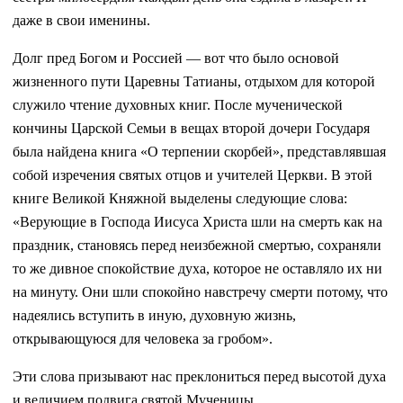
даже в свои именины.
Долг пред Богом и Россией — вот что было основой
жизненного пути Царевны Татианы, отдыхом для которой
служило чтение духовных книг. После мученической
кончины Царской Семьи в вещах второй дочери Государя
была найдена книга «О терпении скорбей», представлявшая
собой изречения святых отцов и учителей Церкви. В этой
книге Великой Княжной выделены следующие слова:
«Верующие в Господа Иисуса Христа шли на смерть как на
праздник, становясь перед неизбежной смертью, сохраняли
то же дивное спокойствие духа, которое не оставляло их ни
на минуту. Они шли спокойно навстречу смерти потому, что
надеялись вступить в иную, духовную жизнь,
открывающуюся для человека за гробом».
Эти слова призывают нас преклониться перед высотой духа
и величием подвига святой Мученицы.