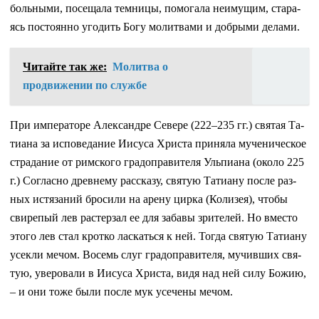
боль­ны­ми, по­се­ща­ла тем­ни­цы, по­мо­га­ла неиму­щим, ста­ра­
ясь по­сто­ян­но уго­дить Бо­гу мо­лит­ва­ми и доб­ры­ми де­ла­ми.
Читайте так же:
Молитва о
продвижении по службе
При им­пе­ра­то­ре Алек­сан­дре Се­ве­ре (222–235 гг.) свя­тая Та­
ти­а­на за ис­по­ве­да­ние Иису­са Хри­ста при­ня­ла му­че­ни­че­ское
стра­да­ние от рим­ско­го гра­до­пра­ви­те­ля Уль­пи­а­на (око­ло 225
г.) Со­глас­но древ­не­му рас­ска­зу, свя­тую Та­ти­а­ну по­сле раз­
ных ис­тя­за­ний бро­си­ли на аре­ну цир­ка (Ко­ли­зея), чтобы
сви­ре­пый лев рас­тер­зал ее для за­ба­вы зри­те­лей. Но вме­сто
это­го лев стал крот­ко лас­кать­ся к ней. То­гда свя­тую Та­ти­а­ну
усек­ли ме­чом. Во­семь слуг гра­до­пра­ви­те­ля, му­чив­ших свя­
тую, уве­ро­ва­ли в Иису­са Хри­ста, ви­дя над ней си­лу Бо­жию,
– и они то­же бы­ли по­сле мук усе­че­ны ме­чом.