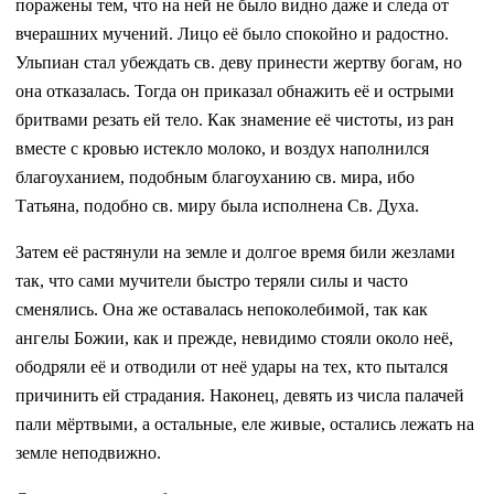
поражены тем, что на ней не было видно даже и следа от
вчерашних мучений. Лицо её было спокойно и радостно.
Ульпиан стал убеждать св. деву принести жертву богам, но
она отказалась. Тогда он приказал обнажить её и острыми
бритвами резать ей тело. Как знамение её чистоты, из ран
вместе с кровью истекло молоко, и воздух наполнился
благоуханием, подобным благоуханию св. мира, ибо
Татьяна, подобно св. миру была исполнена Св. Духа.
Затем её растянули на земле и долгое время били жезлами
так, что сами мучители быстро теряли силы и часто
сменялись. Она же оставалась непоколебимой, так как
ангелы Божии, как и прежде, невидимо стояли около неё,
ободряли её и отводили от неё удары на тех, кто пытался
причинить ей страдания. Наконец, девять из числа палачей
пали мёртвыми, а остальные, еле живые, остались лежать на
земле неподвижно.