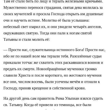
Там её стали бить по лицу и терзать железными крючьями.
Мужественно перенося страдания, святая дева молилась за
своих мучителей и просила Господа открыть им душевные
очи и научить истине. Молитва её была услышана:
небесный свет озарил их, и они увидели четырёх ангелов,
окружавших святую. Тогда они пали к ногам святой
Татьяны и стали молить её:
— Прости нас, служительница истинного Бога! Прости нас,
ибо не по нашей воле мы терзали тебя. Разозлённые судьи
приказали тотчас же схватить этих раскаявшихся воинов и
предать их смерти. Новообращённые мученики громко
славили Христа и после короткого, но жестокого мучения
все они, числом восемь, были усечены мечём и отошли к
Господу, приняв крещение в собственной крови.
На другой день сам правитель Рима Ульпиан взялся судить
св. Татьяну. Когда её привели из темницы, все были