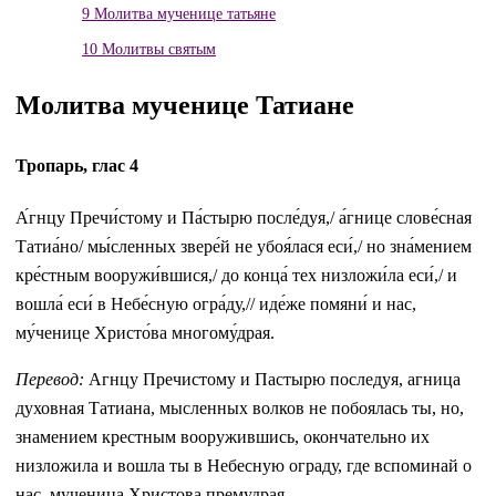
9
Молитва мученице татьяне
10
Молитвы святым
Молитва мученице Татиане
Тропарь, глас 4
А́гнцу Пречи́стому и Па́стырю после́дуя,/ а́гнице слове́сная
Татиа́но/ мы́сленных звере́й не убоя́лася еси́,/ но зна́мением
кре́стным вооружи́вшися,/ до конца́ тех низложи́ла еси́,/ и
вошла́ еси́ в Небе́сную огра́ду,// иде́же помяни́ и нас,
му́ченице Христо́ва многому́драя.
Перевод:
Агнцу Пречистому и Пастырю последуя, агница
духовная Татиана, мысленных волков не побоялась ты, но,
знамением крестным вооружившись, окончательно их
низложила и вошла ты в Небесную ограду, где вспоминай о
нас, мученица Христова премудрая.