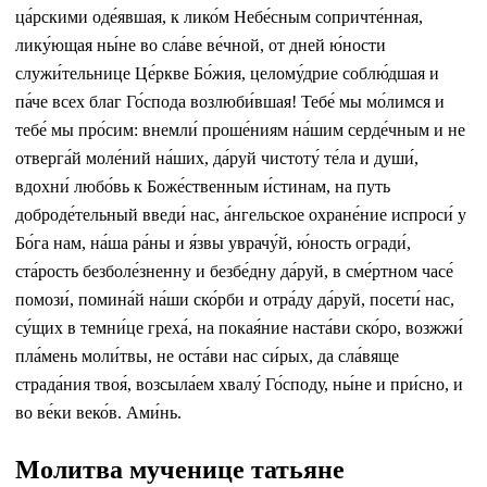
ца́рскими оде́явшая, к лико́м Небе́сным сопричте́нная,
лику́ющая ны́не во сла́ве ве́чной, от дней ю́ности
служи́тельнице Це́ркве Бо́жия, целому́дрие соблю́дшая и
па́че всех благ Го́спода возлюби́вшая! Тебе́ мы мо́лимся и
тебе́ мы про́сим: внемли́ проше́ниям на́шим серде́чным и не
отверга́й моле́ний на́ших, да́руй чистоту́ те́ла и души́,
вдохни́ любо́вь к Боже́ственным и́стинам, на путь
доброде́тельный введи́ нас, а́нгельское охране́ние испроси́ у
Бо́га нам, на́ша ра́ны и я́звы уврачу́й, ю́ность огради́,
ста́рость безболе́зненну и безбе́дну да́руй, в сме́ртном часе́
помози́, помина́й на́ши ско́рби и отра́ду да́руй, посети́ нас,
су́щих в темни́це греха́, на покая́ние наста́ви ско́ро, возжжи́
пла́мень моли́твы, не оста́ви нас си́рых, да сла́вяще
страда́ния твоя́, возсыла́ем хвалу́ Го́споду, ны́не и при́сно, и
во ве́ки веко́в. Ами́нь.
Молитва мученице татьяне