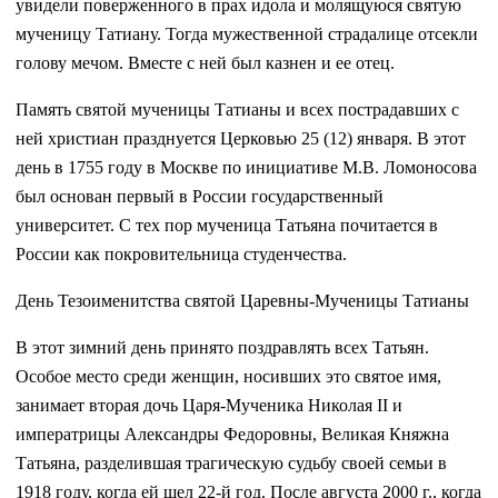
увидели поверженного в прах идола и молящуюся святую
мученицу Татиану. Тогда мужественной страдалице отсекли
голову мечом. Вместе с ней был казнен и ее отец.
Память святой мученицы Татианы и всех пострадавших с
ней христиан празднуется Церковью 25 (12) января. В этот
день в 1755 году в Москве по инициативе М.В. Ломоносова
был основан первый в России государственный
университет. С тех пор мученица Татьяна почитается в
России как покровительница студенчества.
День Тезоименитства святой Царевны-Мученицы Татианы
В этот зимний день принято поздравлять всех Татьян.
Особое место среди женщин, носивших это святое имя,
занимает вторая дочь Царя-Мученика Николая II и
императрицы Александры Федоровны, Великая Княжна
Татьяна, разделившая трагическую судьбу своей семьи в
1918 году, когда ей шел 22-й год. После августа 2000 г., когда