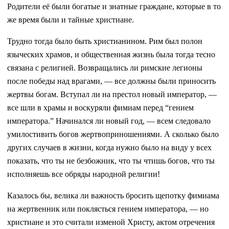
Родители её были богатые и знатные граждане, которые в то
же время были и тайные христиане.
Трудно тогда было быть христианином. Рим был полон
языческих храмов, и общественная жизнь была тогда тесно
связана с религией. Возвращались ли римские легионы
после победы над врагами, — все должны были приносить
жертвы богам. Вступал ли на престол новый император, —
все шли в храмы и воскуряли фимиам перед “гением
императора.” Начинался ли новый год, — всем следовало
умилостивить богов жертвоприношениями. А сколько было
других случаев в жизни, когда нужно было на виду у всех
показать, что ты не безбожник, что ты чтишь богов, что ты
исполняешь все обряды народной религии!
Казалось бы, велика ли важность бросить щепотку фимиама
на жертвенник или поклясться гением императора, — но
христиане и это считали изменой Христу, актом отречения