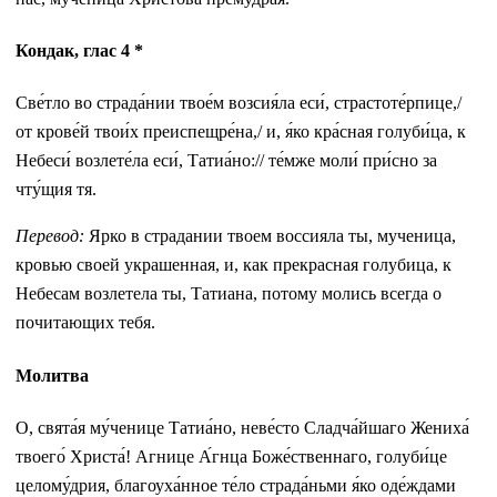
Кондак, глас 4 *
Све́тло во страда́нии твое́м возсия́ла еси́, страстоте́рпице,/
от крове́й твои́х преиспещре́на,/ и, я́ко кра́сная голуби́ца, к
Небеси́ возлете́ла еси́, Татиа́но:// те́мже моли́ при́сно за
чту́щия тя.
Перевод:
Ярко в страдании твоем воссияла ты, мученица,
кровью своей украшенная, и, как прекрасная голубица, к
Небесам возлетела ты, Татиана, потому молись всегда о
почитающих тебя.
Молитва
О, свята́я му́ченице Татиа́но, неве́сто Сладча́йшаго Жениха́
твоего́ Христа́! Агнице А́гнца Боже́ственнаго, голуби́це
целому́дрия, благоуха́нное те́ло страда́ньми я́ко оде́ждами