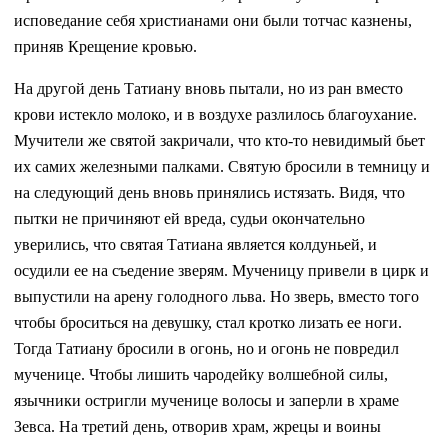
исповедание себя христианами они были тотчас казнены,
приняв Крещение кровью.
На другой день Татиану вновь пытали, но из ран вместо
крови истекло молоко, и в воздухе разлилось благоухание.
Мучители же святой закричали, что кто-то невидимый бьет
их самих железными палками. Святую бросили в темницу и
на следующий день вновь принялись истязать. Видя, что
пытки не причиняют ей вреда, судьи окончательно
уверились, что святая Татиана является колдуньей, и
осудили ее на съедение зверям. Мученицу привели в цирк и
выпустили на арену голодного льва. Но зверь, вместо того
чтобы броситься на девушку, стал кротко лизать ее ноги.
Тогда Татиану бросили в огонь, но и огонь не повредил
мученице. Чтобы лишить чародейку волшебной силы,
язычники остригли мученице волосы и заперли в храме
Зевса. На третий день, отворив храм, жрецы и воины