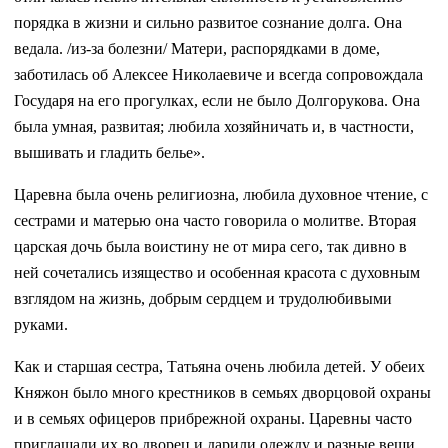
порядка в жизни и сильно развитое сознание долга. Она
ведала. /из-за болезни/ Матери, распорядками в доме,
заботилась об Алексее Николаевиче и всегда сопровождала
Государя на его прогулках, если не было Долгорукова. Она
была умная, развитая; любила хозяйничать и, в частности,
вышивать и гладить белье».
Царевна была очень религиозна, любила духовное чтение, с
сестрами и матерью она часто говорила о молитве. Вторая
царская дочь была воистину не от мира сего, так дивно в
ней сочетались изящество и особенная красота с духовным
взглядом на жизнь, добрым сердцем и трудолюбивыми
руками.
Как и старшая сестра, Татьяна очень любила детей. У обеих
Княжон было много крестников в семьях дворцовой охраны
и в семьях офицеров прибрежной охраны. Царевны часто
приглашали их во дворец и дарили одежду и разные вещи.