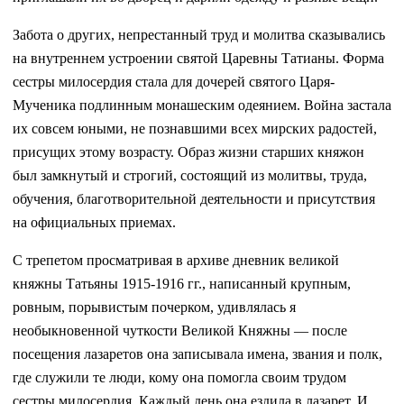
Забота о других, непрестанный труд и молитва сказывались
на внутреннем устроении святой Царевны Татианы. Форма
сестры милосердия стала для дочерей святого Царя-
Мученика подлинным монашеским одеянием. Война застала
их совсем юными, не познавшими всех мирских радостей,
присущих этому возрасту. Образ жизни старших княжон
был замкнутый и строгий, состоящий из молитвы, труда,
обучения, благотворительной деятельности и присутствия
на официальных приемах.
С трепетом просматривая в архиве дневник великой
княжны Татьяны 1915-1916 гг., написанный крупным,
ровным, порывистым почерком, удивлялась я
необыкновенной чуткости Великой Княжны — после
посещения лазаретов она записывала имена, звания и полк,
где служили те люди, кому она помогла своим трудом
сестры милосердия. Каждый день она ездила в лазарет. И