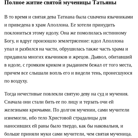
Полное житие святой мученицы Татьяны
В то время и святая дева Татиана была схвачена язычниками
и приведена в храм Аполлона. Ее хотели принудить
поклониться этому идолу. Она же помолилась истинному
Богу, и вдруг произошло землетрясение: идол Аполлона
упал и разбился на части, обрушилась также часть храма и
придавила многих язычников и жрецов. Дьявол, обитавший
в идоле, с громким криком и рыданием бежал от того места,
причем все слышали вопль его и видели тень, пронесшуюся
по воздуху.
Тогда нечестивые повлекли святую деву на суд и мучения.
Сначала они стали бить ее по лицу и терзать очи ей
железными крючьями. По долгом мучении, сами мучители
изнемогли, ибо тело Христовой страдалицы для
наносивших ей раны было твердо, как бы наковальня, и
больше приняли муки сами мучители, чем святая мученица.