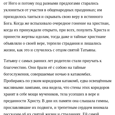
от Него и потому под разными предлогами старались
уклониться от участия в общенародных праздниках; им
приходилось таиться и скрывать свою веру в истинного
Бога. Когда же вспыхивало очередное гонение на христиан,
когда их принуждали открыто, при всех, похулить Христа и
принести жертвы идолам, тогда даже и тайные христиане
объявляли о своей вере, терпели страдания и лишались
жизни, как это и случилось с отцом святой Татьяны.
Татьяну с самых ранних лет родители стали приучать к
благочестию. Они брали её с собою на тайные
богослужения, совершаемые ночью в катакомбах.
Пробираясь по узким коридорам катакомб, едва освещённым
масляными лампами, она видела, что стены этих коридоров
хранят в себе мощи мучеников, тела усопших в вере и
преданности Христу. В дни их памяти она слышала гимны,
прославлявшие их подвиги, и трепетным сердцем внимала
рассказам об их святой жизни и страданиях. Ей самой