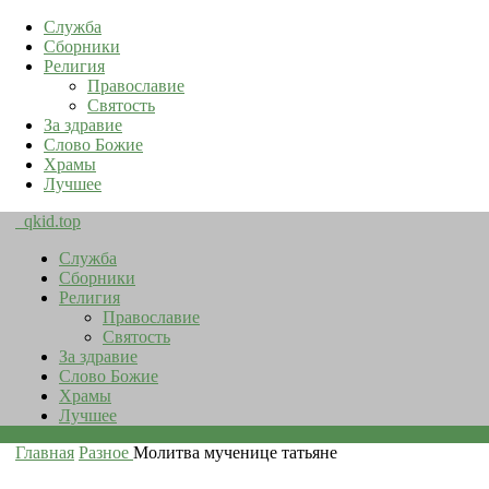
Служба
Сборники
Религия
Православие
Святость
За здравие
Слово Божие
Храмы
Лучшее
qkid.top
Служба
Сборники
Религия
Православие
Святость
За здравие
Слово Божие
Храмы
Лучшее
Главная
Разное
Молитва мученице татьяне