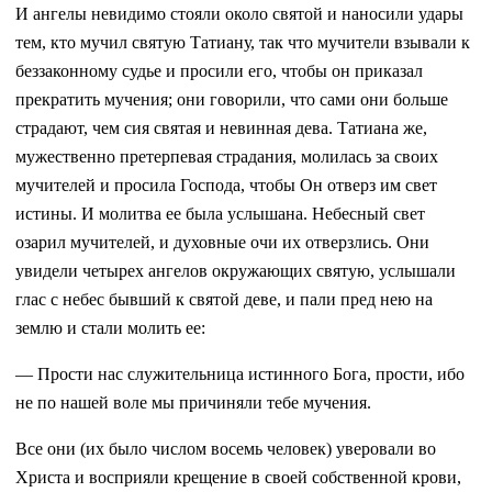
И ангелы невидимо стояли около святой и наносили удары
тем, кто мучил святую Татиану, так что мучители взывали к
беззаконному судье и просили его, чтобы он приказал
прекратить мучения; они говорили, что сами они больше
страдают, чем сия святая и невинная дева. Татиана же,
мужественно претерпевая страдания, молилась за своих
мучителей и просила Господа, чтобы Он отверз им свет
истины. И молитва ее была услышана. Небесный свет
озарил мучителей, и духовные очи их отверзлись. Они
увидели четырех ангелов окружающих святую, услышали
глас с небес бывший к святой деве, и пали пред нею на
землю и стали молить ее:
— Прости нас служительница истинного Бога, прости, ибо
не по нашей воле мы причиняли тебе мучения.
Все они (их было числом восемь человек) уверовали во
Христа и восприяли крещение в своей собственной крови,