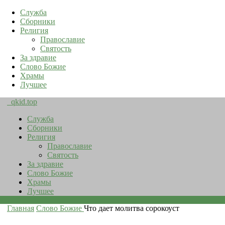
Служба
Сборники
Религия
Православие
Святость
За здравие
Слово Божие
Храмы
Лучшее
qkid.top
Служба
Сборники
Религия
Православие
Святость
За здравие
Слово Божие
Храмы
Лучшее
Главная
Слово Божие
Что дает молитва сорокоуст