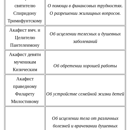
святителю
О помощи в финансовых трудностях.
Спиридону
О разрешении жилищных вопросов.
Тримифунтскому
Акафист вмч. и
Об исцелении телесных и душевных
Целителю
заболеваний
Пантелеимону
Акафист девяти
мученикам
Об обретении хорошей работы
Кизическим
Акафист
праведному
Филарету
Об устройстве семейной жизни детей
Милостивому
Об исцелении тела от различных
болезней и врачевании душевных