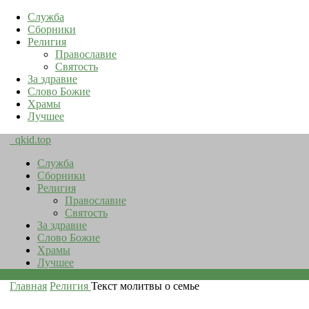
Служба
Сборники
Религия
Православие
Святость
За здравие
Слово Божие
Храмы
Лучшее
qkid.top
Служба
Сборники
Религия
Православие
Святость
За здравие
Слово Божие
Храмы
Лучшее
Главная
Религия
Текст молитвы о семье