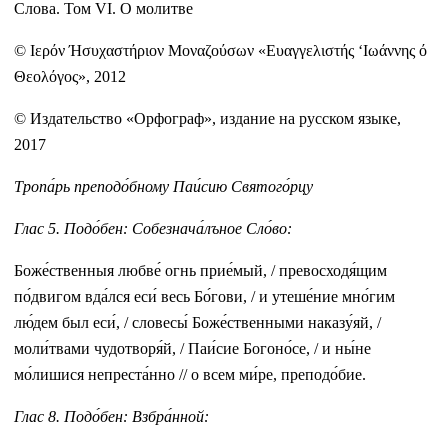
Слова. Том VI. О молитве
© Ιερόν Ήσυχαστήριον Moναζούσων «Ευαγγελιστής ‘Ιωάννης ό
Θεολόγος», 2012
© Издательство «Орфограф», издание на русском языке,
2017
Тропа́рь преподо́бному Паи́сию Святого́рцу
Глас 5. Подо́бен: Собезнача́лъное Сло́во:
Боже́ственныя любве́ огнь прие́мый, / превосходя́щим
по́двигом вда́лся еси́ весь Бо́гови, / и утеше́ние мно́гим
лю́дем был еси́, / словесы́ Боже́ственными наказу́яй, /
моли́твами чудотворя́й, / Паи́сие Богоно́се, / и ны́не
мо́лишися непреста́нно // о всем ми́ре, преподо́бие.
Глас 8. Подо́бен: Взбра́нной: