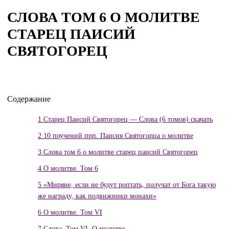
СЛОВА ТОМ 6 О МОЛИТВЕ
СТАРЕЦ ПАИСИЙ
СВЯТОГОРЕЦ
Содержание
1
Старец Паисий Святогорец — Слова (6 томов) скачать
2
10 поучений прп. Паисия Святогорца о молитве
3
Слова том 6 о молитве старец паисий Святогорец
4
О молитве. Том 6
5
«Миряне, если не будут роптать, получат от Бога такую
же награду, как подвижники монахи»
6
О молитве. Том VI
7
Слова. Том VI. О молитве