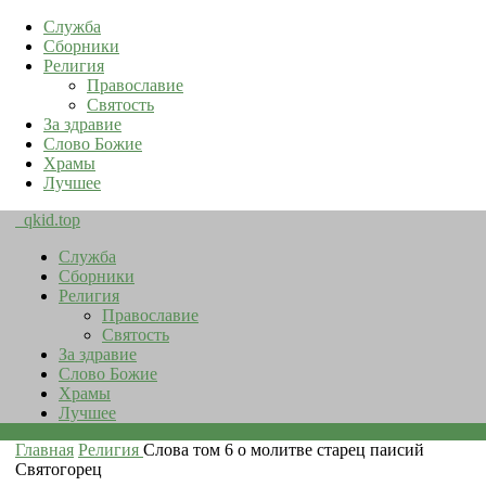
Служба
Сборники
Религия
Православие
Святость
За здравие
Слово Божие
Храмы
Лучшее
qkid.top
Служба
Сборники
Религия
Православие
Святость
За здравие
Слово Божие
Храмы
Лучшее
Главная
Религия
Слова том 6 о молитве старец паисий
Святогорец