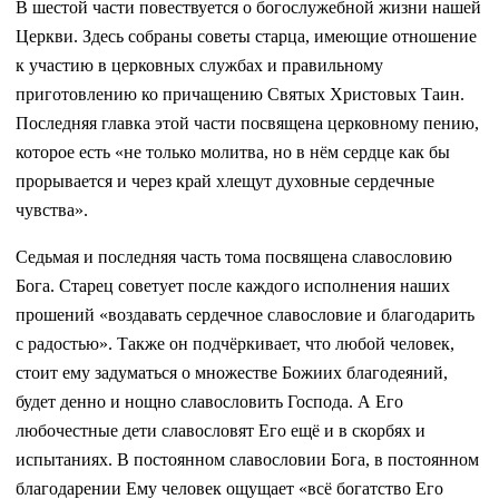
В шестой части повествуется о богослужебной жизни нашей
Церкви. Здесь собраны советы старца, имеющие отношение
к участию в церковных службах и правильному
приготовлению ко причащению Святых Христовых Таин.
Последняя главка этой части посвящена церковному пению,
которое есть «не только молитва, но в нём сердце как бы
прорывается и через край хлещут духовные сердечные
чувства».
Седьмая и последняя часть тома посвящена славословию
Бога. Старец советует после каждого исполнения наших
прошений «воздавать сердечное славословие и благодарить
с радостью». Также он подчёркивает, что любой человек,
стоит ему задуматься о множестве Божиих благодеяний,
будет денно и нощно славословить Господа. А Его
любочестные дети славословят Его ещё и в скорбях и
испытаниях. В постоянном славословии Бога, в постоянном
благодарении Ему человек ощущает «всё богатство Его