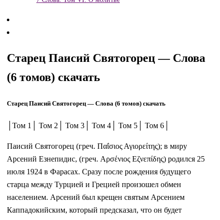
Старец Паисий Святогорец — Слова
(6 томов) скачать
Старец Паисий Святогорец — Слова (6 томов) скачать
│Том 1│ Том 2│ Том 3│ Том 4│ Том 5│ Том 6│
Паисий Святогорец (греч. Παΐσιος Αγιορείτης); в миру
Арсений Езнепидис, (греч. Αρσένιος Εζνεπίδης) родился 25
июля 1924 в Фарасах. Сразу после рождения будущего
старца между Турцией и Грецией произошел обмен
населением. Арсений был крещен святым Арсением
Каппадокийским, который предсказал, что он будет