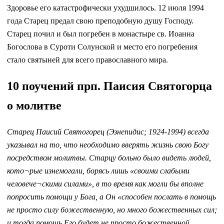
Здоровье его катастрофически ухудшилось. 12 июля 1994
года Старец предал свою преподобную душу Господу.
Старец почил и был погребен в монастыре св. Иоанна
Богослова в Суроти Солунской и место его погребения
стало святыней для всего православного мира.
10 поучений прп. Паисия Святогорца
о молитве
Старец Паисий Святогорец (Эзнепидис; 1924-1994) всегда
указывал на то, что необходимо вверять жизнь свою Богу
посредством молитвы. Старцу больно было видеть людей,
кото¬рые изнемогали, борясь лишь «своими слабыми
человече¬скими силами», в то время как могли бы вполне
попросить помощи у Бога, а Он «способен послать в помощь
не просто силу божественную, но много божественных сил;
и тогда помощь Его будет не просто божественной