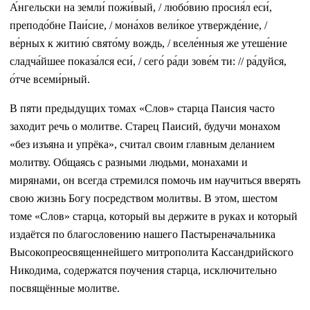
А́нгельски на земли́ пожи́вый, / любо́вию просия́л еси́,
преподо́бне Паи́сие, / мона́хов вели́кое утвержде́ние, /
ве́рных к житию́ свято́му вождь, / вселе́нныя же утеше́ние
сладча́йшее показа́лся еси́, / сего́ ра́ди зове́м ти: // ра́дуйся,
о́тче всеми́рный.
В пяти предыдущих томах «Слов» старца Паисия часто
заходит речь о молитве. Старец Паисий, будучи монахом
«без изъяна и упрёка», считал своим главным деланием
молитву. Общаясь с разными людьми, монахами и
мирянами, он всегда стремился помочь им научиться вверять
свою жизнь Богу посредством молитвы. В этом, шестом
томе «Слов» старца, который вы держите в руках и который
издаётся по благословению нашего Пастыреначальника
Высокопреосвященнейшего митрополита Кассандрийского
Никодима, содержатся поучения старца, исключительно
посвящённые молитве.