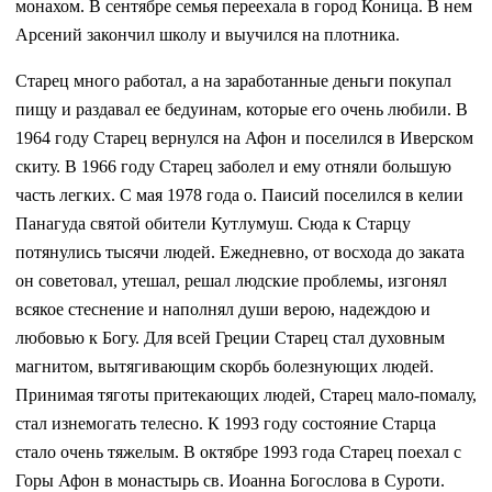
монахом. В сентябре семья переехала в город Коница. В нем
Арсений закончил школу и выучился на плотника.
Старец много работал, а на заработанные деньги покупал
пищу и раздавал ее бедуинам, которые его очень любили. В
1964 году Старец вернулся на Афон и поселился в Иверском
скиту. В 1966 году Старец заболел и ему отняли большую
часть легких. С мая 1978 года о. Паисий поселился в келии
Панагуда святой обители Кутлумуш. Сюда к Старцу
потянулись тысячи людей. Ежедневно, от восхода до заката
он советовал, утешал, решал людские проблемы, изгонял
всякое стеснение и наполнял души верою, надеждою и
любовью к Богу. Для всей Греции Старец стал духовным
магнитом, вытягивающим скорбь болезнующих людей.
Принимая тяготы притекающих людей, Старец мало-помалу,
стал изнемогать телесно. К 1993 году состояние Старца
стало очень тяжелым. В октябре 1993 года Старец поехал с
Горы Афон в монастырь св. Иоанна Богослова в Суроти.