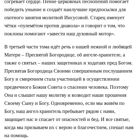
согревает сердце. Пение церковных песнопений помогает
победить уныние и создаёт наилучшие предпосылки для
охотного занятия молитвой Иисусовой. Старец именует
чётки «пулемётом против диавола» и говорит о том, что
поклоны помогают «завести наш духовный мотор».
В третьей части тома идёт речь о нашей нежной и любящей
Матери – Пресвятой Богородице, об ангеле-хранителе, а
также о святых – наших защитниках и ходатаях пред Богом.
Пресвятая Богородица Своими совершенным послушанием
Богу и смирением стала участницей в осуществлении
предвечного Божия Совета о спасении человека. Поэтому
Она и слышит нашу молитву и возводит наши прошения
Своему Сыну и Богу. Одновременно, если мы живём по
Богу, наш ангел-хранитель пребывает рядом с нами,
защищает нас и спасает от опасностей и бед. И все святые,
когда мы призываем их с верою и благочестием, спешат нам
на помощь.