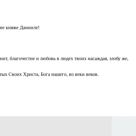
не княже Данииле!
анит, благочестие и любовь в людех твоих насаждая, злобу же,
ых Своих Христа, Бога нашего, во веки веков.