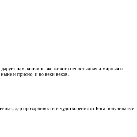
а дарует нам, кончины же живота непостыдная и мирныя и
ныне и присно, и во веки веков.
вшая, дар прозорливости и чудотворения от Бога получила еси