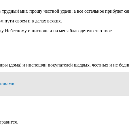
рудный миг, прошу честной удачи; а все остальное прибудет само
 пути своем и в делах всяких.
цу Небесному и ниспошли на меня благодетельство твое.
иры (дома) и ниспошли покупателей щедрых, честных и не бедн
ловами
правится.