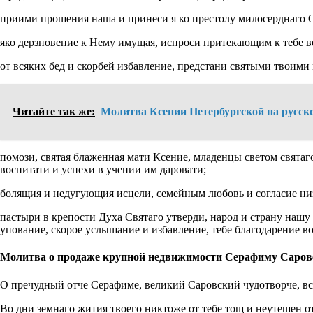
приими прошения наша и принеси я ко престолу милосерднаго 
яко дерзновение к Нему имущая, испроси притекающим к тебе ве
от всяких бед и скорбей избавление, предстани святыми твоим
Читайте так же:
Молитва Ксении Петербургской на русск
помози, святая блаженная мати Ксение, младенцы светом святаг
воспитати и успехи в учении им даровати;
болящия и недугующия исцели, семейным любовь и согласие ни
пастыри в крепости Духа Святаго утверди, народ и страну наш
упование, скорое услышание и избавление, тебе благодарение в
Молитва о продаже крупной недвижимости Серафиму Саров
О пречудный отче Серафиме, великий Саровский чудотворче, 
Во дни земнаго жития твоего никтоже от тебе тощ и неутешен от