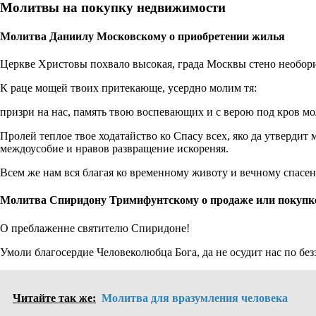
Молитвы на покупку недвижимости
Молитва Даниилу Московскому о приобретении жилья
Церкве Христовы похвало высокая, града Москвы стено необор
К раце мощей твоих притекающе, усердно молим тя:
призри на нас, память твою воспевающих и с верою под кров м
Пролей теплое твое ходатайство ко Спасу всех, яко да утвердит 
междоусобие и нравов развращение искореняя.
Всем же нам вся благая ко временному животу и вечному спасен
Молитва Спиридону Тримифунтскому о продаже или покупк
О преблаженне святителю Спиридоне!
Умоли благосердие Человеколюбца Бога, да не осудит нас по без
Читайте так же:
Молитва для вразумления человека