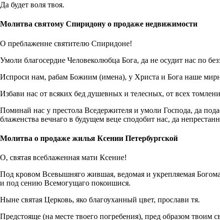
Да будет воля твоя.
Молитва святому Спиридону о продаже недвижимости
О преблаженне святителю Спиридоне!
Умоли благосердие Человеколюбца Бога, да не осудит нас по без
Испроси нам, рабам Божиим (имена), у Христа и Бога наше мирн
Избави нас от всяких бед душевных и телесных, от всех томлени
Поминай нас у престола Вседержителя и умоли Господа, да под
блаженства вечнаго в будущем веце сподобит нас, да непрестанн
Молитва о продаже жилья Ксении Петербургской
О, святая всеблаженная мати Ксение!
Под кровом Всевышняго жившая, ведомая и укрепляемая Богомате
и под сению Всемогущаго покоишися.
Ныне святая Церковь, яко благоуханный цвет, прослави тя.
Предстояще (на месте твоего погребения), пред образом твоим с