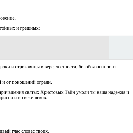
ловение,
стойных и грешных;
троки и отроковицы в вере, честности, богобоязненности
 и от поношений огради,
с причащения святых Христовых Тайн умоли ты наша надежда и
рисно и во веки веков.
ивый глас словес твоих.