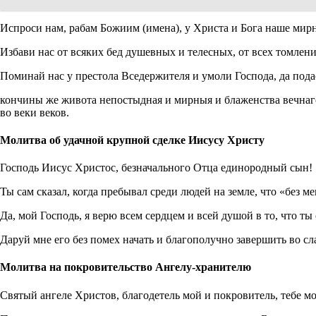
Испроси нам, рабам Божиим (имена), у Христа и Бога наше мирн
Избави нас от всяких бед душевных и телесных, от всех томлени
Поминай нас у престола Вседержителя и умоли Господа, да пода
кончины же живота непостыдная и мирныя и блаженства вечнаго
во веки веков.
Молитва об удачной крупной сделке Иисусу Христу
Господь Иисус Христос, безначального Отца единородный сын!
Ты сам сказал, когда пребывал среди людей на земле, что «без м
Да, мой Господь, я верю всем сердцем и всей душой в то, что ты
Даруй мне его без помех начать и благополучно завершить во сл
Молитва на покровительство Ангелу-хранителю
Святый ангеле Христов, благодетель мой и покровитель, тебе м