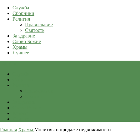
Служба
Сборники
Религия
Православие
Святость
За здравие
Слово Божие
Храмы
Лучшее
qkid.top
Служба
Сборники
Религия
Православие
Святость
За здравие
Слово Божие
Храмы
Лучшее
Главная
Храмы
Молитвы о продаже недвижимости