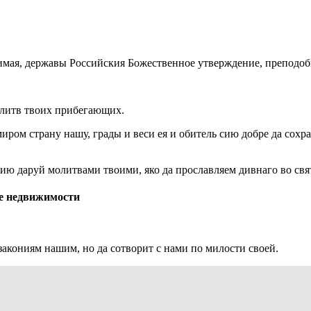
имая, державы Российския Божественное утверждение, преподоб
олитв твоих прибегающих.
миром страну нашу, грады и веси ея и обитель сию добре да сохр
ию даруй молитвами твоими, яко да прославляем дивнаго во свят
е недвижимости
закониям нашим, но да сотворит с нами по милости своей.