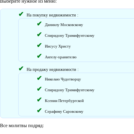
Выберите нужное из меню:
На покупку недвижимости :
Даниилу Московскому
Спиридону Тримифунтскому
Иисусу Христу
Ангелу-хранителю
На продажу недвижимости :
Николаю Чудотворцу
Спиридону Тримифунтскому
Ксении Петербургской
Серафиму Саровскому
Все молитвы подряд: