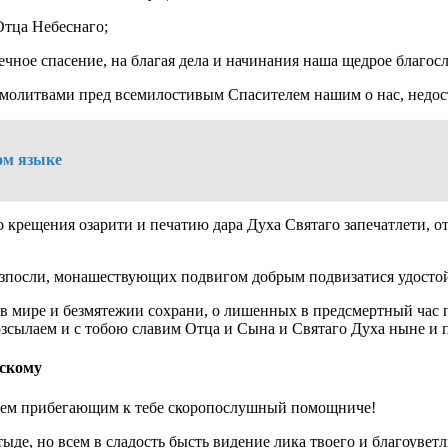
Отца Небеснаго;
чное спасение, на благая дела и начинания наша щедрое благос
и молитвами пред всемилостивым Спасителем нашим о нас, недо
ом языке
о крещения озарити и печатию дара Духа Святаго запечатлети, о
зпосли, монашествующих подвигом добрым подвизатися удостой
у в мире и безмятежии сохрани, о лишенных в предсмертный ча
озсылаем и с тобою славим Отца и Сына и Святаго Духа ныне и п
скому
всем прибегающим к тебе скоропослушный помощниче!
ыде, но всем в сладость бысть видение лика твоего и благоуветл