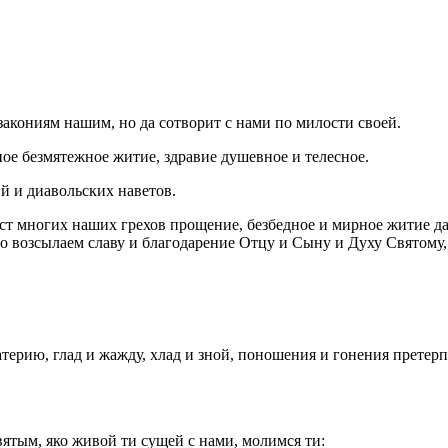
закониям нашим, но да сотворит с нами по милости своей.
ое безмятежное житие, здравие душевное и телесное.
й и диавольских наветов.
аст многих наших грехов прощение, безбедное и мирное житие д
о возсылаем славу и благодарение Отцу и Сыну и Духу Святому, 
рию, глад и жажду, хлад и зной, поношения и гонения претерпе
вятым, яко живой ти сущей с нами, молимся ти: