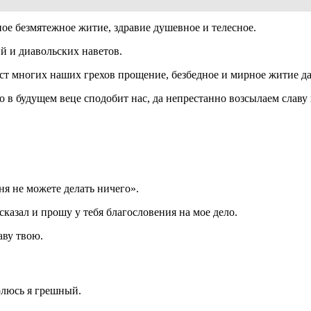
ое безмятежное житие, здравие душевное и телесное.
й и диавольских наветов.
ст многих наших грехов прощение, безбедное и мирное житие да
 в будущем веце сподобит нас, да непрестанно возсылаем славу
еня не можете делать ничего».
 сказал и прошу у тебя благословения на мое дело.
аву твою.
олюсь я грешный.