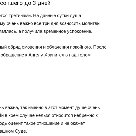
усопшего до 3 дней
ется третинами. На данные сутки душа
му очень важно все три дня возносить молитвы
маялась, а получила временное успокоение.
ый обряд омовения и облачения покойного. После
у-обращение к Ангелу Хранителю над телом
нь важна, так именно в этот момент душе очень
и в коем случае нельзя относится небрежно к
одь оценит такое отношение и не окажет
рашном Суде.