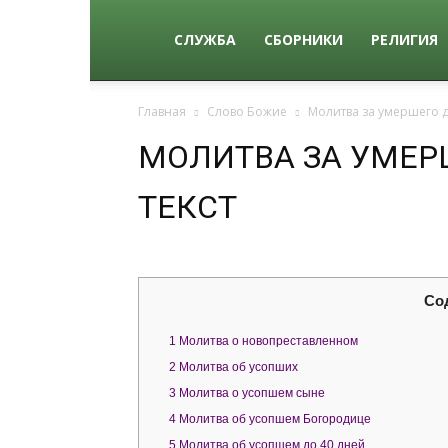
qkid.top
СЛУЖБА
СБОРНИКИ
РЕЛИГИЯ
Главная
Слово Божие
Молитва за умершего д
МОЛИТВА ЗА УМЕР
ТЕКСТ
Со
1
Молитва о новопреставленном
2
Молитва об усопших
3
Молитва о усопшем сыне
4
Молитва об усопшем Богородице
5
Молитва об усопшем до 40 дней