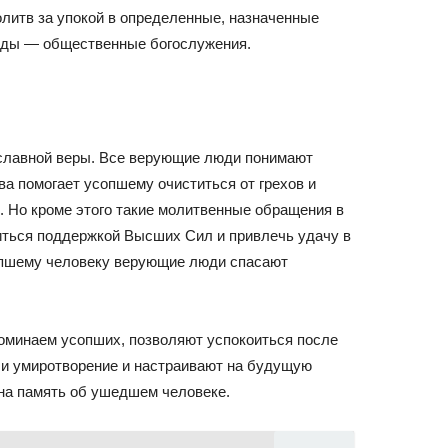
литв за упокой в определенные, назначенные
хиды — общественные богослужения.
славной веры. Все верующие люди понимают
а помогает усопшему очиститься от грехов и
. Но кроме этого такие молитвенные обращения в
иться поддержкой Высших Сил и привлечь удачу в
опшему человеку верующие люди спасают
оминаем усопших, позволяют успокоиться после
уши умиротворение и настраивают на будущую
ена память об ушедшем человеке.