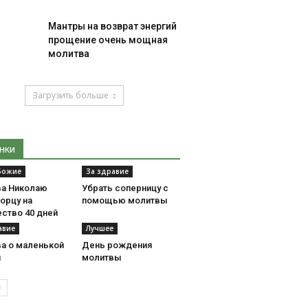
Мантры на возврат энергий
прощение очень мощная
молитва
Загрузить больше
нки
Божие
За здравие
а Николаю
Убрать соперницу с
орцу на
помощью молитвы
ство 40 дней
авие
Лучшее
а о маленькой
День рождения
и
молитвы