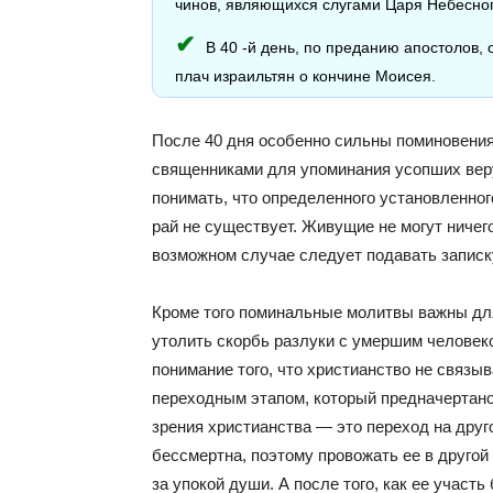
чинов, являющихся слугами Царя Небесно
В 40 -й день, по преданию апостолов,
плач израильтян о кончине Моисея.
После 40 дня особенно сильны поминовения
священниками для упоминания усопших ве
понимать, что определенного установленно
рай не существует. Живущие не могут ничег
возможном случае следует подавать записк
Кроме того поминальные молитвы важны для
утолить скорбь разлуки с умершим человек
понимание того, что христианство не связыв
переходным этапом, который предначертано
зрения христианства — это переход на дру
бессмертна, поэтому провожать ее в другой
за упокой души. А после того, как ее учас