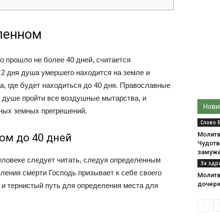
ленном
о прошло не более 40 дней, считается
 2 дня душа умершего находится на земле и
са, где будет находиться до 40 дня. Православные
 душе пройти все воздушные мытарства, и
Нови
ных земных прегрешений.
Слово 
Молитв
ом до 40 дней
Чудотв
замуже
еловеке следует читать, следуя определенным
За здр
пления смерти Господь призывает к себе своего
Молитв
дочер
 и тернистый путь для определения места для