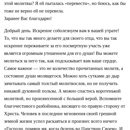
этой молитвы? Я ей пыталась «перевести», но боюсь, как бы
тоже не верно ей не перевела.
Заранее Вас благодарю!
Добрый день. Искренне соболезнуем вам в вашей утрате!
То, что вы так много делаете для своего отца, что вы так
искренне переживаете за его посмертную участь уже
является огромным утешением для его души! Вы можете
молиться за него так, как подсказывает вам ваше сердце.
Самое важное — это не количество прочитанных молитв, а
состояние души молящегося. Можно хоть сутками до дыр
зачитывать самый толстый молитвослов, но не получить
никакой духовной пользы. А можно спастись коротенькой
молитвой, но произнесенной с большой верой. Вспомните
благочестивого разбойника, висящего по правую сторону от
Христа. Человек в последние мгновения своей грешной
земной жизни успел раскаяться и произнес всего ничего
«Господи, помяни мя, когда будешь во Царствии Своем». И