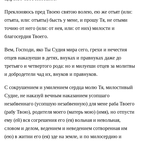
Преклоняюсь пред Твоею святою волею, ею же отъят (или:
отъята, или: отъяты) бысть у мене, и прошу Тя, не отыми
точию от него (или: от нея, или: от них) милости и
благосердия Твоего.
Вем, Господи, яко Ты Судия мира сего, грехи и нечестия
отцев наказуеши в детях, внуках и правнуках даже до
третьяго и четвертого рода: но и милуеши отцев за молитвы
и добродетели чад их, внуков и правнуков.
С сокрушением и умилением сердца молю Тя, милостивый
Судие, не наказуй вечным наказанием усопшаго
незабвеннаго (усопшую незабвенную) для мене раба Твоего
(рабу Твою), родителя моего (матерь мою) (имя), но отпусти
ему (ей) вся согрешения его (ея) вольная и невольная,
словом и делом, ведением и неведением сотворенная им
(ею) в житии его (ея) зде на земле, и по милосердию и