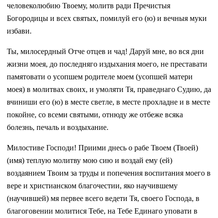
человеколюбию Твоему, молитв ради Пречистыя
Богородицы и всех святых, помилуй его (ю) и вечныя муки
избави.
Ты, милосердный Отче отцев и чад! Даруй мне, во вся дни
жизни моея, до последняго издыхания моего, не преставати
памятовати о усопшем родителе моем (усопшей матери
моея) в молитвах своих, и умоляти Тя, праведнаго Судию, да
вчиниши его (ю) в месте светле, в месте прохладне и в месте
покойне, со всеми святыми, отнюду же отбеже всяка
болезнь, печаль и воздыхание.
Милостиве Господи! Приими днесь о рабе Твоем (Твоей)
(имя) теплую молитву мою сию и воздай ему (ей)
воздаянием Твоим за труды и попечения воспитания моего в
вере и христианском благочестии, яко научившему
(научившей) мя первее всего ведети Тя, своего Господа, в
благоговении молитися Тебе, на Тебе Единаго уповати в