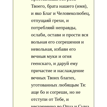
Твоего, брата нашего (имя),
и яко Благ и Человеколюбец,
отпущаяй грехи, и
потребляяй неправды,
ослаби, остави и прости вся
вольная его согрешения и
невольная, избави его
вечныя муки и огня
геенскаго, и даруй ему
причастие и наслаждение
вечных Твоих благих,
уготованных любящым Тя:
аще бо и согреши, но не
отступи от Тебе, и
несумненно во Отца и Сына