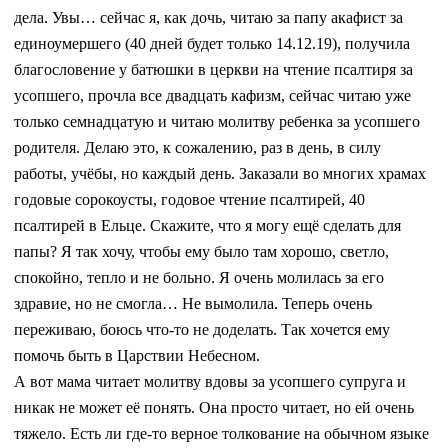
дела. Увы… сейчас я, как дочь, читаю за папу акафист за
единоумершего (40 дней будет только 14.12.19), получила
благословение у батюшки в церкви на чтение псалтиря за
усопшего, прочла все двадцать кафизм, сейчас читаю уже
только семнадцатую и читаю молитву ребенка за усопшего
родителя. Делаю это, к сожалению, раз в день, в силу
работы, учёбы, но каждый день. Заказали во многих храмах
годовые сорокоусты, годовое чтение псалтирей, 40
псалтирей в Ельце. Скажите, что я могу ещё сделать для
папы? Я так хочу, чтобы ему было там хорошо, светло,
спокойно, тепло и не больно. Я очень молилась за его
здравие, но не смогла… Не вымолила. Теперь очень
переживаю, боюсь что-то не доделать. Так хочется ему
помочь быть в Царствии Небесном.
А вот мама читает молитву вдовы за усопшего супруга и
никак не может её понять. Она просто читает, но ей очень
тяжело. Есть ли где-то верное толкование на обычном языке