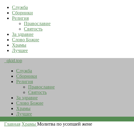
Служба
Сборники
Религия
Православие
Святость
За здравие
Слово Божие
Храмы
Лучшее
qkid.top
Служба
Сборники
Религия
Православие
Святость
За здравие
Слово Божие
Храмы
Лучшее
Главная
Храмы
Молитва по усопшей жене