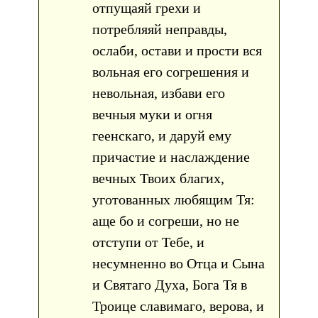
отпущаяй грехи и
потребляяй неправды,
ослаби, остави и прости вся
вольная его согрешения и
невольная, избави его
вечныя муки и огня
геенскаго, и даруй ему
причастие и наслаждение
вечных Твоих благих,
уготованных любящим Тя:
аще бо и согреши, но не
отступи от Тебе, и
несумненно во Отца и Сына
и Святаго Духа, Бога Тя в
Троице славимаго, верова, и