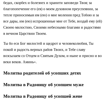
бедах, скорбех и болезнех и хранити заповеди Твоя; за
благопопечение его (ея) о моем духовном преуспеянии, за
тепле приносимыя им (ею) о мне моления пред Тобою и за
все дары, им (ею) испрошенные мне от Тебе, воздай ему (ей)
Своею милостию, Своими небесными благами и радостями
в вечном Царствии Твоем.
Ты бо еси Бог милостей и щедрот и человеколюбия, Ты
покой и радость верных рабов Твоих, и Тебе славу
возсылаем со Отцем и Святым Духом, и ныне и присно и во
веки веков. Аминь».
Молитва родителей об усопших детях
Молитва в Радоницу об усопшем муже
Молитва в Радоницу об усопшей жене