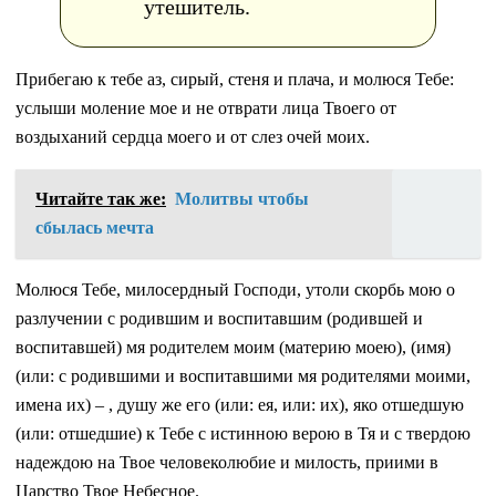
утешитель.
Прибегаю к тебе аз, сирый, стеня и плача, и молюся Тебе:
услыши моление мое и не отврати лица Твоего от
воздыханий сердца моего и от слез очей моих.
Читайте так же:
Молитвы чтобы
сбылась мечта
Молюся Тебе, милосердный Господи, утоли скорбь мою о
разлучении с родившим и воспитавшим (родившей и
воспитавшей) мя родителем моим (материю моею), (имя)
(или: с родившими и воспитавшими мя родителями моими,
имена их) – , душу же его (или: ея, или: их), яко отшедшую
(или: отшедшие) к Тебе с истинною верою в Тя и с твердою
надеждою на Твое человеколюбие и милость, приими в
Царство Твое Небесное.