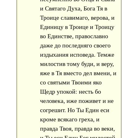
и Святаго Духа, Бога Тя в
Троице славимаго, верова, и
Единицу в Троице и Троицу
во Единстве, православно
даже до последняго своего
издыхания исповеда. Темже
милостив тому буди, и веру,
яже в Тя вместо дел вмени, и
со святыми Твоими яко
Щедр упокой: несть бо
человека, иже поживет и не
согрешит. Но Ты Един еси
кроме всякаго греха, и
правда Твоя, правда во веки,
и Ты еси Един Бог милостей