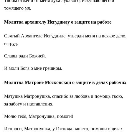
Твоим отжени от меня духа лукавого, искушающего и
томящего мя.
Молитва архангелу Иегудиилу о защите на работе
Святый Архангеле Иегудииле, утверди меня на всякое дело,
и труд.
Славы ради Божией.
И моли Бога о мне грешном.
Молитва Матроне Московской о защите в делах рабочих
Матушка Матронушка, спасибо за любовь и помощь твою,
за заботу и наставления.
Молю тебя, Матронушка, помоги!
Испроси, Матронушка, у Господа нашего, помощи в делах