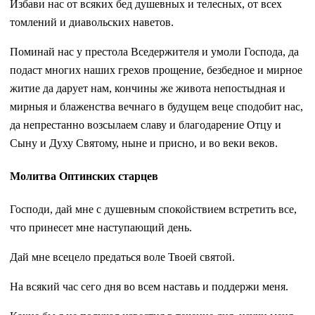
Избави нас от всяких бед душевных и телесных, от всех
томлений и диавольских наветов.
Поминай нас у престола Вседержителя и умоли Господа, да
подаст многих наших грехов прощение, безбедное и мирное
житие да дарует нам, кончины же живота непостыдная и
мирныя и блаженства вечнаго в будущем веце сподобит нас,
да непрестанно возсылаем славу и благодарение Отцу и
Сыну и Духу Святому, ныне и присно, и во веки веков.
Молитва Оптинских старцев
Господи, дай мне с душевным спокойствием встретить все,
что принесет мне наступающий день.
Дай мне всецело предаться воле Твоей святой.
На всякий час сего дня во всем наставь и поддержи меня.