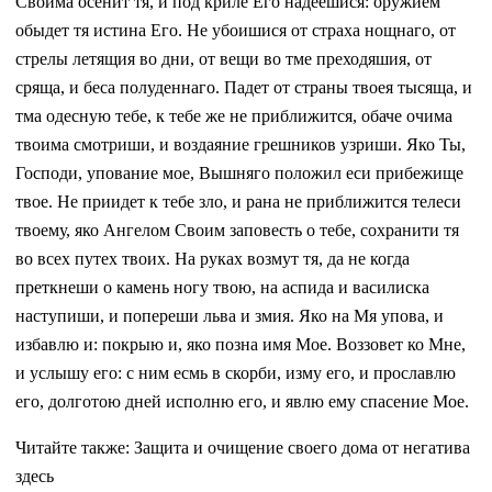
Своима осенит тя, и под криле Его надеешися: оружием
обыдет тя истина Его. Не убоишися от страха нощнаго, от
стрелы летящия во дни, от вещи во тме преходяшия, от
сряща, и беса полуденнаго. Падет от страны твоея тысяща, и
тма одесную тебе, к тебе же не приближится, обаче очима
твоима смотриши, и воздаяние грешников узриши. Яко Ты,
Господи, упование мое, Вышняго положил еси прибежище
твое. Не приидет к тебе зло, и рана не приближится телеси
твоему, яко Ангелом Своим заповесть о тебе, сохранити тя
во всех путех твоих. На руках возмут тя, да не когда
преткнеши о камень ногу твою, на аспида и василиска
наступиши, и попереши льва и змия. Яко на Мя упова, и
избавлю и: покрыю и, яко позна имя Мое. Воззовет ко Мне,
и услышу его: с ним есмь в скорби, изму его, и прославлю
его, долготою дней исполню его, и явлю ему спасение Мое.
Читайте также: Защита и очищение своего дома от негатива
здесь