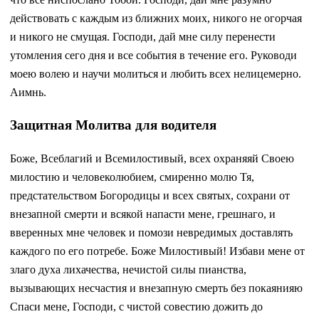
действовать с каждым из ближних моих, никого не огорчая
и никого не смущая. Господи, дай мне силу перенести
утомления сего дня и все события в течение его. Руководи
моею волею и научи молиться и любить всех нелицемерно.
Аимнь.
Защитная Молитва для водителя
Боже, Всеблагий и Всемилостивый, всех охраняяй Своею
милостию и человеколюбием, смиренно молю Тя,
предстательством Богородицы и всех святых, сохрани от
внезапной смерти и всякой напасти мене, грешнаго, и
вверенных мне человек и помози невредимых доставлять
каждого по его потребе. Боже Милостивый! Избави мене от
злаго духа лихачества, нечистой силы пианства,
вызывающих несчастия и внезапную смерть без покаянияю
Спаси мене, Господи, с чистой совестию дожить до