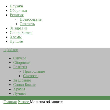
Служба
Сборники
Религия
Православие
Святость
За здравие
Слово Божие
Храмы
Лучшее
qkid.top
Служба
Сборники
Религия
Православие
Святость
За здравие
Слово Божие
Храмы
Лучшее
Главная
Разное
Молитва об защите