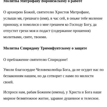
Молитва Митрофану Воронежскому о работе
О архиерею Божий, святителю Христов Митрофане,
услыши мя, грешнаго (имя), в час сей, в оньже тебе моление
приношу, и помолися о мне грешнем ко Господу Богу, да
отпустит грехи моя и подаст (содержание прошения)
молитвами, святе, твоими.
Молитва Спиридону Тримифунтскому о защите
О преблаженне святителю Спиридоне!
Умоли благосердие Человеколюбца Бога, да не осудит нас по
беззакониям нашим, но да сотворит с нами по милости
своей.
Испроси нам, рабам Божиим (имена), у Христа и Бога наше
мирное безмятежное житие, здравие душевное и телесное.