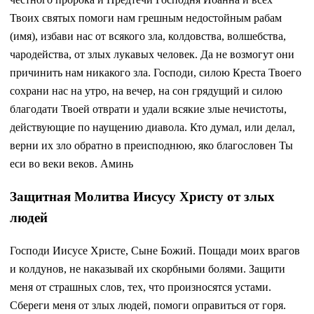
Твоих святых помоги нам грешным недостойным рабам
(имя), избави нас от всякого зла, колдовства, волшебства,
чародейства, от злых лукавых человек. Да не возмогут они
причинить нам никакого зла. Господи, силою Креста Твоего
сохрани нас на утро, на вечер, на сон грядущий и силою
благодати Твоей отврати и удали всякие злые нечистоты,
действующие по наущению диавола. Кто думал, или делал,
верни их зло обратно в преисподнюю, яко благословен Ты
еси во веки веков. Аминь
Защитная Молитва Иисусу Христу от злых
людей
Господи Иисусе Христе, Сыне Божий. Пощади моих врагов
и колдунов, не наказывай их скорбными болями. Защити
меня от страшных слов, тех, что произносятся устами.
Сбереги меня от злых людей, помоги оправиться от горя.