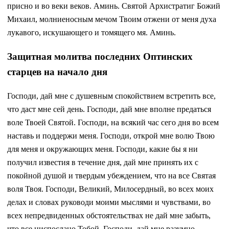
присно и во веки веков. Аминь. Святой Архистратиг Божий
Михаил, молниеносным мечом Твоим отжени от меня духа
лукавого, искушающего и томящего мя. Аминь.
Защитная молитва последних Оптинских
старцев на начало дня
Господи, дай мне с душевным спокойствием встретить все,
что даст мне сей день. Господи, дай мне вполне предаться
воле Твоей Святой. Господи, на всякий час сего дня во всем
наставь и поддержи меня. Господи, открой мне волю Твою
для меня и окружающих меня. Господи, какие бы я ни
получил известия в течение дня, дай мне принять их с
покойной душой и твердым убеждением, что на все Святая
воля Твоя. Господи, Великий, Милосердный, во всех моих
делах и словах руководи моими мыслями и чувствами, во
всех непредвиденных обстоятельствах не дай мне забыть,
что все ниспослано Тобой. Господи, дай мне разумно