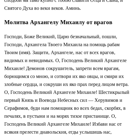
сподоби мя тамо купно с тобою славити Отца и Сына, и
Святого Духа во веки веков. Аминь.
Молитва Архангелу Михаилу от врагов
Господи, Боже Великий, Царю безначальный, пошли,
Господи, Архангела Твоего Михаила на помощь рабам
Твоим (имя). Защити, Архангеле, нас от всех врагов,
видимых и невидимых. О, Господень Великий Архангеле
Михаиле! Демонов сокрушитель, запрети всем врагам,
борющимся со мною, и сотвори их яко овцы, и смири их
злобные сердца, и сокруши их яко прах перед лицом ветра.
О, Господень Великий Архангеле Михаиле! Шестикрылый
первый Князь и Воевода Небесных сил — Херувимов и
Серафимов, буди нам помощник во всех бедах, скорбях, в
печалях, в пустыни и на морях тихое пристанище. О,
Господень Великий Архангеле Михаиле! Избави нас от
всякия прелести диавольския, егды услышишь нас,