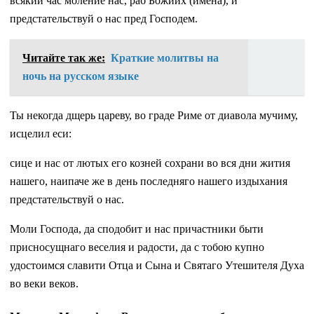
всякий час моление нас, раб Божиих (имена), и
предстательствуй о нас пред Господем.
Читайте так же:
Краткие молитвы на
ночь на русском языке
Ты некогда дщерь цареву, во граде Риме от диавола мучиму,
исцелил еси:
сице и нас от лютых его козней сохрани во вся дни жития
нашего, наипаче же в день последняго нашего издыхания
предстательствуй о нас.
Моли Господа, да сподобит и нас причастники быти
присносущнаго веселия и радости, да с тобою купно
удостоимся славити Отца и Сына и Святаго Утешителя Духа
во веки веков.