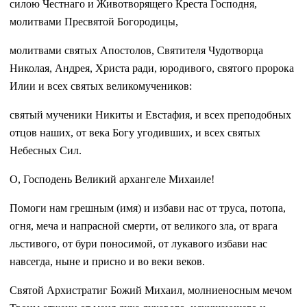
силою Честнаго и Животворящего Креста Господня,
молитвами Пресвятой Богородицы,
молитвами святых Апостолов, Святителя Чудотворца
Николая, Андрея, Христа ради, юродивого, святого пророка
Илии и всех святых великомучеников:
святый мученики Никиты и Евстафия, и всех преподобных
отцов наших, от века Богу угодивших, и всех святых
Небесных Сил.
О, Господень Великий архангеле Михаиле!
Помоги нам грешным (имя) и избави нас от труса, потопа,
огня, меча и напрасной смерти, от великого зла, от врага
льстивого, от бури поносимой, от лукавого избави нас
навсегда, ныне и присно и во веки веков.
Святой Архистратиг Божий Михаил, молниеносным мечом