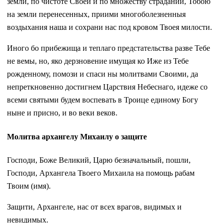
земли, по чистоте Своей и по множеству страданий, Тобою
на земли перенесенных, приими многоболезненныя
воздыхания наша и сохрани нас под кровом Твоея милости.
Иного бо прибежища и теплаго предстательства разве Тебе
не вемы, но, яко дерзновение имущая ко Иже из Тебе
рожденному, помози и спаси ны молитвами Своими, да
непреткновенно достигнем Царствия Небеснаго, идеже со
всеми святыми будем воспевать в Троице единому Богу
ныне и присно, и во веки веков.
Молитва архангелу Михаилу о защите
Господи, Боже Великий, Царю безначальный, пошли,
Господи, Архангела Твоего Михаила на помощь рабам
Твоим (имя).
Защити, Архангеле, нас от всех врагов, видимых и
невидимых.