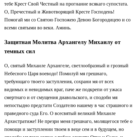
тебе Крест Свой Честный на прогнание всякаго супостата.
О, Пречестный и Животворящий Кресте Господень!
Помогай ми со Святою Госпожею Девою Богородицею и со
всеми святыми во веки. Аминь.
Защитная Молитва Архангелу Михаилу от
темных сил
О, святый Михаиле Архангеле, светлообразный и грозный
Небесного Царя воеводо! Помилуй мя грешнаго,
требующаго твоего заступления, сохрани мя от всех
видимых и невидимых враг, паче же подкрепи от ужаса
смертнаго и от смущения диавольского, и сподоби мя
непостыдно предстати Создателю нашему в час страшного и
праведного суда Его. О всесвятый великий Михаиле
Архистратиже! Не презри меня грешнаго, молящегося тебе о
помощи и заступлении твоем в веце сем и в будущем, но