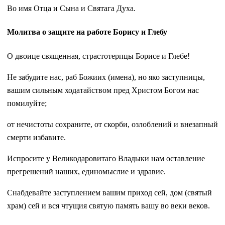
Во имя Отца и Сына и Святага Духа.
Молитва о защите на работе Борису и Глебу
О двоице священная, страстотерпцы Борисе и Глебе!
Не забудите нас, раб Божиих (имена), но яко заступницы,
вашим сильным ходатайством пред Христом Богом нас
помилуйте;
от нечистоты сохраните, от скорби, озлоблений и внезапный
смерти избавите.
Испросите у Великодаровитаго Владыки нам оставление
прегрешений наших, единомыслие и здравие.
Снабдевайте заступлением вашим приход сей, дом (святый
храм) сей и вся чтущия святую память вашу во веки веков.