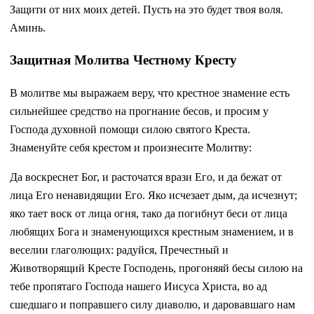
Защити от них моих детей. Пусть на это будет твоя воля.
Аминь.
Защитная Молитва Честному Кресту
В молитве мы выражаем веру, что крестное знамение есть
сильнейшее средство на прогнание бесов, и просим у
Господа духовной помощи силою святого Креста.
Знаменуйте себя крестом и произнесите Молитву:
Да воскреснет Бог, и расточатся врази Его, и да бежат от
лица Его ненавидящии Его. Яко исчезает дым, да исчезнут;
яко тает воск от лица огня, тако да погибнут беси от лица
любящих Бога и знаменующихся крестным знамением, и в
веселии глаголющих: радуйся, Пречестный и
Животворящий Кресте Господень, прогоняяй бесы силою на
тебе пропятаго Господа нашего Иисуса Христа, во ад
сшедшаго и поправшего силу диаволю, и даровавшаго нам