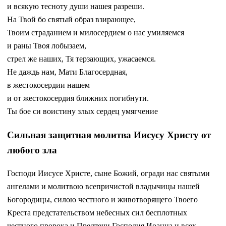
и всякую тесноту души нашея разреши.
На Твой бо святый образ взирающее,
Твоим страданием и милосердием о нас умиляемся
и раны Твоя лобызаем,
стрел же наших, Тя терзающих, ужасаемся.
Не даждь нам, Мати Благосердная,
в жестокосердии нашем
и от жестокосердия ближних погибнути.
Ты бое си воистину злых сердец умягчение
Сильная защитная молитва Иисусу Христу от
любого зла
Господи Иисусе Христе, сыне Божий, огради нас святыми
ангелами и молитвою всепричистой владычицы нашей
Богородицы, силою честного и животворящего Твоего
Креста предстательством небесных сил бесплотных
честного пророка и Предтечи Господня Иоанна и всех