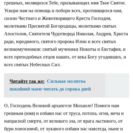
грешных, молящихся Тебе, призывающих имя Твое Святое.
Ускори нам на помощь и побори всех, противящихся нам,
силою Честнаго и Животворящего Креста Господня,
молитвами Пресвятой Богородицы, молитвами святых
Апостолов, Святителя Чудотворца Николая, Андрея, Христа
ради, юродивого, святого пророка Илии и всех святых
великомучеников: святый мученики Никиты и Евстафия, и
всех преподобных отцов наших, от века Богу угодивших, и
всех святых Небесных Сил.
Читайте так же:
Сильная молитва
покойной маме читать до сорока дней
О, Господень Великий архангеле Михаиле! Помоги нам
грешным (имя) и избави нас от труса, потопа, огня, меча и
напрасной смерти, от великого зла, от врага льстивого, от
бури поносимой, от лукавого избави нас навсегда, ныне и