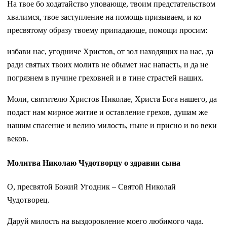
На твое бо ходатайство уповающе, твоим предстательством
хвалимся, твое заступление на помощь призываем, и ко
пресвятому образу твоему припадающе, помощи просим:
избави нас, угодниче Христов, от зол находящих на нас, да
ради святых твоих молитв не обымет нас напасть, и да не
погрязнем в пучине греховней и в тине страстей наших.
Моли, святителю Христов Николае, Христа Бога нашего, да
подаст нам мирное житие и оставление грехов, душам же
нашим спасение и велию милость, ныне и присно и во веки
веков.
Молитва Николаю Чудотворцу о здравии сына
О, пресвятой Божий Угодник – Святой Николай
Чудотворец.
Даруй милость на выздоровление моего любимого чада.