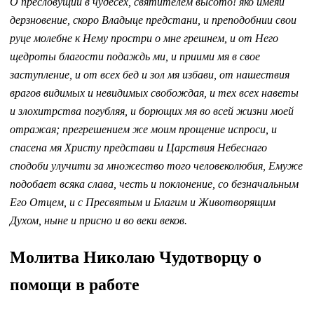
О пресловущий в чудесех, святителем высото! яко имеяй
дерзновение, скоро Владыце предстани, и преподобнии свои
руце молебне к Нему простри о мне грешнем, и от Него
щедроты благости подаждь ми, и приими мя в свое
заступление, и от всех бед и зол мя избави, от нашествия
врагов видимых и невидимых свобождая, и тех всех наветы
и злохитрства погубляя, и борющих мя во всей жизни моей
отражая; прегрешением же моим прощение испроси, и
спасена мя Христу представи и Царствия Небеснаго
сподоби улучити за множество того человеколюбия, Емуже
подобает всяка слава, честь и поклонение, со безначальным
Его Отцем, и с Пресвятым и Благим и Животворящим
Духом, ныне и присно и во веки веков.
Молитва Николаю Чудотворцу о
помощи в работе