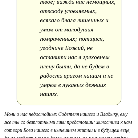
твое; виждь нас немощных,
отвсюду уловляемых,
всякаго блага лишенных и
умом от малодушия
помраченных; потщися,
угодниче Божий, не
оставити нас в греховнем
плену быти, да не будем в
радость врагом нашим и не
умрем в лукавых деяниих
наших.
Моли о нас недостойных Содетеля нашего и Владыку, ему
же ты со безплотными лики предстоиши: милостива к нам
сотвори Бога нашего в нынешнем житии и в будущем веце,