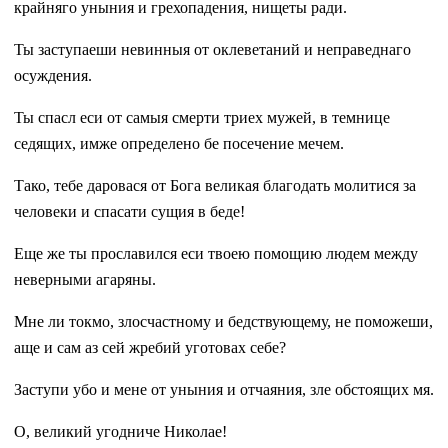
крайняго уныния и грехопадения, нищеты ради.
Ты заступаеши невинныя от оклеветаний и неправеднаго
осуждения.
Ты спасл еси от самыя смерти триех мужей, в темнице
седящих, имже определено бе посечение мечем.
Тако, тебе даровася от Бога великая благодать молитися за
человеки и спасати сущия в беде!
Еще же ты прославился еси твоею помощию людем между
неверными агаряны.
Мне ли токмо, злосчастному и бедствующему, не поможеши,
аще и сам аз сей жребий уготовах себе?
Заступи убо и мене от уныния и отчаяния, зле обстоящих мя.
О, великий угодниче Николае!