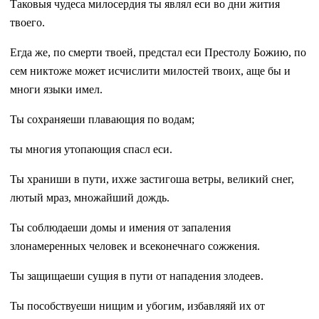
Таковыя чудеса милосердия ты являл еси во дни жития
твоего.
Егда же, по смерти твоей, предстал еси Престолу Божию, по
сем никтоже может исчислити милостей твоих, аще бы и
многи языки имел.
Ты сохраняеши плавающия по водам;
ты многия утопающия спасл еси.
Ты храниши в пути, ихже застигоша ветры, великий снег,
лютый мраз, множайший дождь.
Ты соблюдаеши домы и имения от запаления
злонамеренных человек и всеконечнаго сожжения.
Ты защищаеши сущия в пути от нападения злодеев.
Ты пособствуеши нищим и убогим, избавляяй их от