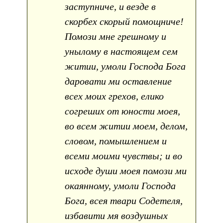
заступниче, и везде в
скорбех скорый помощниче!
Помози мне грешному и
унылому в настоящем сем
житии, умоли Господа Бога
даровати ми оставление
всех моих грехов, елико
согреших от юности моея,
во всем житии моем, делом,
словом, помышлением и
всеми моими чувствы; и во
исходе души моея помози ми
окаянному, умоли Господа
Бога, всея твари Содетеля,
избавити мя воздушных