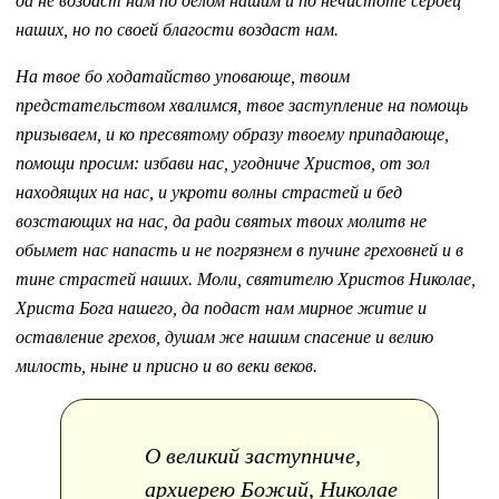
да не воздаст нам по делом нашим и по нечистоте сердец
наших, но по своей благости воздаст нам.
На твое бо ходатайство уповающе, твоим
предстательством хвалимся, твое заступление на помощь
призываем, и ко пресвятому образу твоему припадающе,
помощи просим: избави нас, угодниче Христов, от зол
находящих на нас, и укроти волны страстей и бед
возстающих на нас, да ради святых твоих молитв не
обымет нас напасть и не погрязнем в пучине греховней и в
тине страстей наших. Моли, святителю Христов Николае,
Христа Бога нашего, да подаст нам мирное житие и
оставление грехов, душам же нашим спасение и велию
милость, ныне и присно и во веки веков.
О великий заступниче,
архиерею Божий, Николае