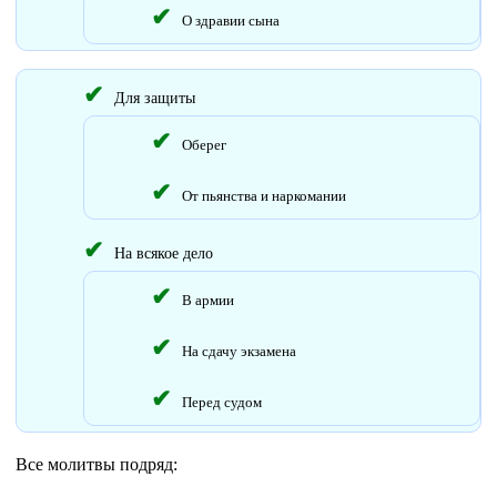
О здравии сына
Для защиты
Оберег
От пьянства и наркомании
На всякое дело
В армии
На сдачу экзамена
Перед судом
Все молитвы подряд: