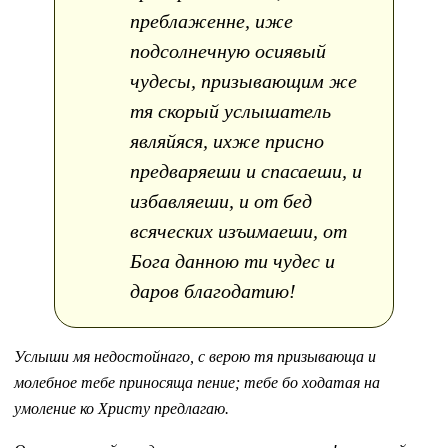
преблаженне, иже
подсолнечную осиявый
чудесы, призывающим же
тя скорый услышатель
являйяся, ихже присно
предваряеши и спасаеши, и
избавляеши, и от бед
всяческих изъимаеши, от
Бога данною ти чудес и
даров благодатию!
Услыши мя недостойнаго, с верою тя призывающа и
молебное тебе приносяща пение; тебе бо ходатая на
умоление ко Христу предлагаю.