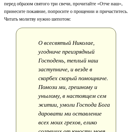
перед образом святого три свечи, прочитайте «Отче наш»,
принесите покаяние, попросите о прощении и причаститесь.
Читать молитву нужно шепотом:
О всесвятый Николае,
угодниче преизрядный
Господень, теплый наш
заступниче, и везде в
скорбех скорый помощниче.
Помози ми, грешному и
унылому, в настоящем сем
житии, умоли Господа Бога
даровати ми оставление
всех моих грехов, елико
согреших от юности моея,