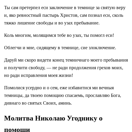
Ты сам претерпел еси заключение в темнице за святую веру
и, яко ревностный пастырь Христов, сам познал еси, сколь
тяжко лишение свободы и во узах пребывание.
Коль многим, молящимся тебе во узах, ты помогл еси!
Облегчи и мне, сидящему в темнице, сие злоключение.
Даруй ми скоро видети конец темничнаго моего пребывания
и получити свободу, — не ради продолжения грехов моих,
но ради исправления моея жизни!
Помолися усердно и о сем, еже избавитися ми вечныя
темницы, да твоею помощию спасаемь, прославляю Бога,
дивнаго во святых Своих, аминь.
Молитва Николаю Угоднику о
помощи