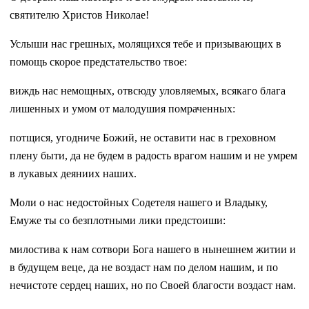
святителю Христов Николае!
Услыши нас грешных, молящихся тебе и призывающих в
помощь скорое предстательство твое:
виждь нас немощных, отвсюду уловляемых, всякаго блага
лишенных и умом от малодушия помраченных:
потщися, угодниче Божий, не оставити нас в греховном
плену быти, да не будем в радость врагом нашим и не умрем
в лукавых деяниих наших.
Моли о нас недостойных Содетеля нашего и Владыку,
Емуже ты со безплотными лики предстоиши:
милостива к нам сотвори Бога нашего в нынешнем житии и
в будущем веце, да не воздаст нам по делом нашим, и по
нечистоте сердец наших, но по Своей благости воздаст нам.