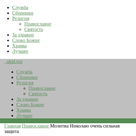
Служба
Сборники
Религия
Православие
Святость
За здравие
Слово Божие
Храмы
Лучшее
qkid.top
Служба
Сборники
Религия
Православие
Святость
За здравие
Слово Божие
Храмы
Лучшее
Главная
Православие
Молитва Николаю очень сильная
защита