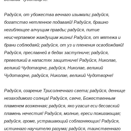
Радуйся, от убожества вечнаго изымали; радуйся,
богатство нетленное подаваяй! Радуйся, брашно
негиблющее алчущим правды; радуйся, питие
неисчерпаемое жаждущим жизни! Радуйся, от мятежа и
брани соблюдаяй; радуйся, от уз и пленения освобождаяй!
Радуйся, преславней в бедах заступниче; радуйся,
превеликий в напастях защитниче! Радуйся, Николае,
великий Чудотворче, радуйся, Николае, великий
Чудотворче, радуйся, Николае, великий Чудотворче!
Радуйся, озарение Трисолнечнаго света; радуйся, деннице
незаходимого солнца! Радуйся, свече, Божественным
пламенем возженная; радуйся, яко угасил еси бесовский
пламень нечестия! Радуйся, молние, ереси пожигающая;
радуйся, громе, устрашающий соблазняющих! Радуйся,
истиннаго научителю разума; радуйся, таинственнаго