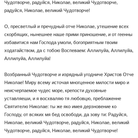
Чудотворче, радуйся, Николае, великий Чудотворче,
радуйся, Николае, великий Чудотворче!
О, пресветлый и пречудный отче Николае, утешение всех
скорбящих, нынешнее наше прими приношение, и от геенны
избавитися нам Господа умоли, богоприятным твоим
ходатайством, да с тобою Воспеваем: Аллилуйа, Аллилуйа,
Аллилуйа, Аллилуйа!
Возбранный Чудотворче и изрядный угодниче Христов Отче
Николае! Миру всему источая многценное милости миро и
неисчерпаемое чудес море, крепости духовные
уставляеши, и я восхваляю тя любовцю, преблаженне
Святителю Николае: ты же яко имея дерзновение ко
Господу, от всяких мя бед освободи, да зову ти: Радуйся,
Николае, великий Чудотворче, радуйся, Николае, великий
Чудотворче, радуйся, Николае, великий Чудотворче!