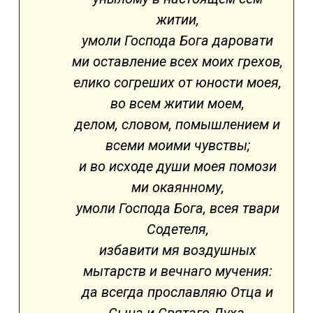
житии,
умоли Господа Бога даровати
ми оставление всех моих грехов,
елико согреших от юности моея,
во всем житии моем,
делом, словом, помышлением и
всеми моими чувствы;
и во исходе души моея помози
ми окаянному,
умоли Господа Бога, всея твари
Содетеля,
избавити мя воздушных
мытарств и вечнаго мучения:
да всегда прославляю Отца и