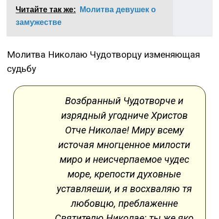
Читайте так же:
Молитва девушек о
замужестве
Молитва Николаю Чудотворцу изменяющая
судьбу
Возбранный Чудотворче и
изрядный угодниче Христов
Отче Николае! Миру всему
источая многценное милости
миро и неисчерпаемое чудес
море, крепости духовные
уставляеши, и я восхваляю тя
любовцю, преблаженне
Святителю Николае: ты же яко