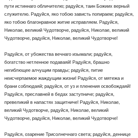
пути истиннаго обличителю; радуйся, таин Божиих верный
служителю. Радуйся, яко тобою зависть попираем; радуйся,
яко тобою благонравное житие исправляем. Радуйся,
Николае, великий Чудотворче, радуйся, Николае, великий
Чудотворче, радуйся, Николае, великий Чудотворче!
Радуйся, от убожества вечнаго изымали; радуйся,
богатство нетленное подаваяй! Радуйся, брашно
негиблющее алчущим правды; радуйся, питие
неисчерпаемое жаждущим жизни! Радуйся, от мятежа и
брани соблюдаяй; радуйся, от уз и пленения освобождаяй!
Радуйся, преславней в бедах заступниче; радуйся,
превеликий в напастях защитниче! Радуйся, Николае,
великий Чудотворче, радуйся, Николае, великий
Чудотворче, радуйся, Николае, великий Чудотворче!
Радуйся, озарение Трисолнечнаго света; радуйся, деннице