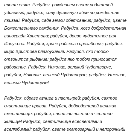
плоти свят. Радуйся, рождением своим родителей
удививый; радуйся, силу душевную абие по рождестве
явивый. Радуйся, саде земли обетования; радуйся, цвете
Божественнаго саждения. Радуйся, лозо добродетельная
винограда Христова; радуйся, древо чудоточное рая
Иисусова. Радуйся, крине райского прозабения; радуйся,
миро Христова благоухания. Радуйся, яко тобою
отгонится рыдание; радуйся яко тобою приносится
радование. Радуйся, Николае, великий Чудотворче,
радуйся, Николае, великий Чудотворче, радуйся, Николае,
великий Чудотворче!
Радуйся, образе агнцев и пастырей; радуйся, святое
очистилище нравов. Радуйся, добродетелей великих
вместилище; радуйся, святыни чистое и честное
жилище! Радуйся, светильнице всесветлый и
вселюбимый; радуйся, свете златозарный и непорочный!