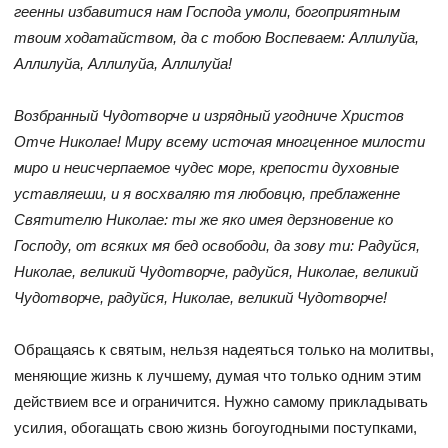
геенны избавитися нам Господа умоли, богоприятным
твоим ходатайством, да с тобою Воспеваем: Аллилуйа,
Аллилуйа, Аллилуйа, Аллилуйа!
Возбранный Чудотворче и изрядный угодниче Христов
Отче Николае! Миру всему источая многценное милости
миро и неисчерпаемое чудес море, крепости духовные
уставляеши, и я восхваляю тя любовцю, преблаженне
Святителю Николае: ты же яко имея дерзновение ко
Господу, от всяких мя бед освободи, да зову ти: Радуйся,
Николае, великий Чудотворче, радуйся, Николае, великий
Чудотворче, радуйся, Николае, великий Чудотворче!
Обращаясь к святым, нельзя надеяться только на молитвы,
меняющие жизнь к лучшему, думая что только одним этим
действием все и ограничится. Нужно самому прикладывать
усилия, обогащать свою жизнь богоугодными поступками,