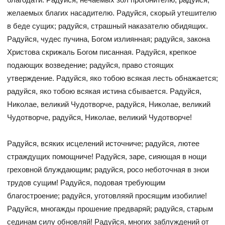
желаемых благих насадителю. Радуйся, скорый утешителю
в беде сущих; радуйся, страшный наказателю обидящих.
Радуйся, чудес пучина, Богом излиянная; радуйся, закона
Христова скрижаль Богом писанная. Радуйся, крепкое
подающих возведение; радуйся, право стоящих
утверждение. Радуйся, яко тобою всякая лесть обнажается;
радуйся, яко тобою всякая истина сбывается. Радуйся,
Николае, великий Чудотворче, радуйся, Николае, великий
Чудотворче, радуйся, Николае, великий Чудотворче!
Радуйся, всяких исцелений источниче; радуйся, лютее
страждущих помощниче! Радуйся, заре, сияющая в нощи
греховной блуждающим; радуйся, росо неботочная в знои
трудов сущим! Радуйся, подовая требующим
благостроение; радуйся, уготовляяй просящим изобилие!
Радуйся, многажды прошение предваряй; радуйся, старым
сединам силу обновляй! Радуйся, многих заблуждений от