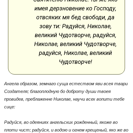
имея дерзновение ко Господу,
отвсяких мя бед свободи, да
зову ти: Радуйся, Николае,
великий Чудотворче, радуйся,
Николае, великий Чудотворче,
радуйся, Николае, великий
Чудотворче!
Ангела образом, земнаго суща естеством яви всея твари
Создателя; благоплодную бо доброту души твоея
провидев, преблаженне Николае, научи всех вопити тебе
сице:
Радуйся, во одеяниях ангельских рожденный, якоже во
плоти чист; радуйся, и водою и огнем крещеный, яко же во