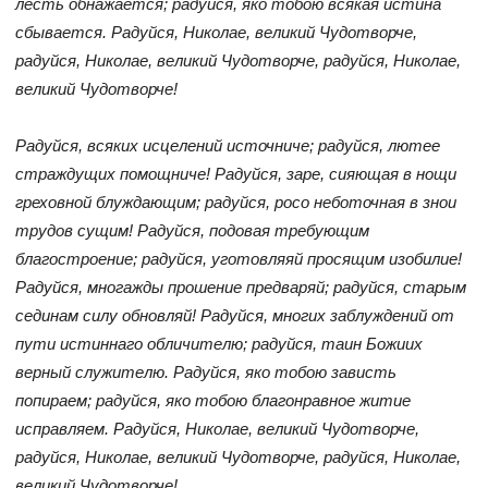
лесть обнажается; радуйся, яко тобою всякая истина
сбывается. Радуйся, Николае, великий Чудотворче,
радуйся, Николае, великий Чудотворче, радуйся, Николае,
великий Чудотворче!
Радуйся, всяких исцелений источниче; радуйся, лютее
страждущих помощниче! Радуйся, заре, сияющая в нощи
греховной блуждающим; радуйся, росо неботочная в знои
трудов сущим! Радуйся, подовая требующим
благостроение; радуйся, уготовляяй просящим изобилие!
Радуйся, многажды прошение предваряй; радуйся, старым
сединам силу обновляй! Радуйся, многих заблуждений от
пути истиннаго обличителю; радуйся, таин Божиих
верный служителю. Радуйся, яко тобою зависть
попираем; радуйся, яко тобою благонравное житие
исправляем. Радуйся, Николае, великий Чудотворче,
радуйся, Николае, великий Чудотворче, радуйся, Николае,
великий Чудотворче!