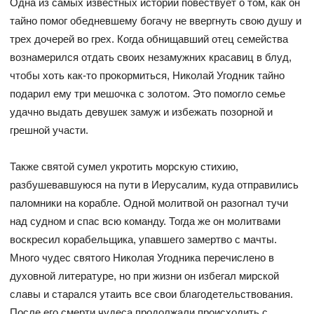
Одна из самых известных историй повествует о том, как он
тайно помог обедневшему богачу не ввергнуть свою душу и
трех дочерей во грех. Когда обнищавший отец семейства
вознамерился отдать своих незамужних красавиц в блуд,
чтобы хоть как-то прокормиться, Николай Угодник тайно
подарил ему три мешочка с золотом. Это помогло семье
удачно выдать девушек замуж и избежать позорной и
грешной участи.
Также святой сумел укротить морскую стихию,
разбушевавшуюся на пути в Иерусалим, куда отправились
паломники на корабле. Одной молитвой он разогнал тучи
над судном и спас всю команду. Тогда же он молитвами
воскресил корабельщика, упавшего замертво с мачты.
Много чудес святого Николая Угодника перечислено в
духовной литературе, но при жизни он избегал мирской
славы и старался утаить все свои благодетельствования.
После его смерти чудеса продолжали происходить с