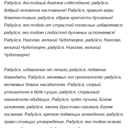
Радуйся, достойный Ангелов собеседниче; радуйся,
добрый человеков наставниче! Радуйся, правило веры
благочестивыя; радуйся, образе кротости духовныя!
Радуйся, яко тобою от страстей телесных избавляемся;
радуйся, яко тобою слодостей духовных исполняемся!
Радуйся, Николае, великий Чудотворче, радуйся, Николае,
великий Чудотворче, радуйся, Николае, великий
Чудотворче!
Радуйся, избавление от печали; радуйся, подаяние
благодати. Радуйся, нечаемых зол прогонителю; радуйся,
желаемых благих насадителю. Радуйся, скорый
утешителю в беде сущих; радуйся, страшный
наказателю обидящих. Радуйся, чудес пучина, Богом
излиянная; радуйся, закона Христова скрижаль Богом
писанная. Радуйся, крепкое подающих возведение; радуйся,
право стоящих утверждение. Радуйся, яко тобою всякая