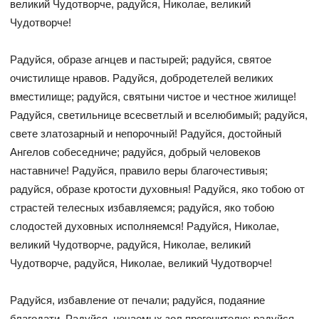
великий Чудотворче, радуйся, Николае, великий
Чудотворче!
Радуйся, образе агнцев и пастырей; радуйся, святое
очистилище нравов. Радуйся, добродетелей великих
вместилище; радуйся, святыни чистое и честное жилище!
Радуйся, светильнице всесветлый и вселюбимый; радуйся,
свете златозарный и непорочный! Радуйся, достойный
Ангелов собеседниче; радуйся, добрый человеков
наставниче! Радуйся, правило веры благочестивыя;
радуйся, образе кротости духовныя! Радуйся, яко тобою от
страстей телесных избавляемся; радуйся, яко тобою
слодостей духовных исполняемся! Радуйся, Николае,
великий Чудотворче, радуйся, Николае, великий
Чудотворче, радуйся, Николае, великий Чудотворче!
Радуйся, избавление от печали; радуйся, подаяние
благодати. Радуйся, нечаемых зол прогонителю; радуйся,