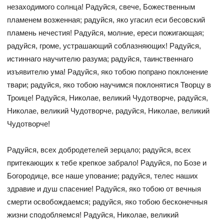
незаходимого солнца! Радуйся, свече, Божественным
пламенем возженная; радуйся, яко угасил еси бесовский
пламень нечестия! Радуйся, молние, ереси пожигающая;
радуйся, громе, устрашающий соблазняющих! Радуйся,
истиннаго научителю разума; радуйся, таинственнаго
изъявителю ума! Радуйся, яко тобою попрано поклонение
твари; радуйся, яко тобою научимся поклонятися Творцу в
Троице! Радуйся, Николае, великий Чудотворче, радуйся,
Николае, великий Чудотворче, радуйся, Николае, великий
Чудотворче!
Радуйся, всех добродетелей зерцало; радуйся, всех
притекающих к тебе крепкое забрало! Радуйся, по Бозе и
Богородице, все наше упование; радуйся, телес наших
здравие и душ спасение! Радуйся, яко тобою от вечныя
смерти освобождаемся; радуйся, яко тобою бесконечныя
жизни сподобляемся! Радуйся, Николае, великий