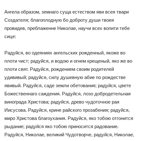
Ангела образом, земнаго суща естеством яви всея твари
Создателя; благоплодную бо доброту души твоея
провидев, преблаженне Николае, научи всех вопити тебе
сице:
Радуйся, во одеяниях ангельских рожденный, якоже во
плоти чист; радуйся, и водою и огнем крещеный, яко же во
плоти свят. Радуйся, рождением своим родителей
удививый; радуйся, силу душевную абие по рождестве
явивый. Радуйся, саде земли обетования; радуйся, цвете
Божественнаго саждения. Радуйся, лозо добродетельная
винограда Христова; радуйся, древо чудоточное рая
Иисусова. Радуйся, крине райского прозабения; радуйся,
миро Христова благоухания. Радуйся, яко тобою отгонится
рыдание; радуйся яко тобою приносится радование.
Радуйся, Николае, великий Чудотворче, радуйся, Николае,