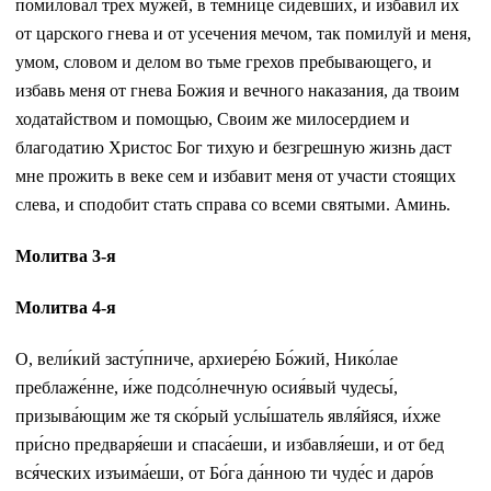
помиловал трех мужей, в темнице сидевших, и избавил их
от царского гнева и от усечения мечом, так помилуй и меня,
умом, словом и делом во тьме грехов пребывающего, и
избавь меня от гнева Божия и вечного наказания, да твоим
ходатайством и помощью, Своим же милосердием и
благодатию Христос Бог тихую и безгрешную жизнь даст
мне прожить в веке сем и избавит меня от участи стоящих
слева, и сподобит стать справа со всеми святыми. Аминь.
Молитва 3-я
Молитва 4-я
О, вели́кий засту́пниче, архиере́ю Бо́жий, Нико́лае
преблаже́нне, и́же подсо́лнечную осия́вый чудесы́,
призыва́ющим же тя ско́рый услы́шатель явля́йяся, и́хже
при́сно предваря́еши и спаса́еши, и избавля́еши, и от бед
вся́ческих изъима́еши, от Бо́га да́нною ти чуде́с и даро́в