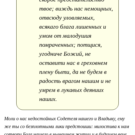
твое; виждь нас немощных,
отвсюду уловляемых,
всякаго блага лишенных и
умом от малодушия
помраченных; потщися,
угодниче Божий, не
оставити нас в греховнем
плену быти, да не будем в
радость врагом нашим и не
умрем в лукавых деяниих
наших.
Моли о нас недостойных Содетеля нашего и Владыку, ему
же ты со безплотными лики предстоиши: милостива к нам
сотвори Бога нашего в нынешнем житии и в будущем веце,