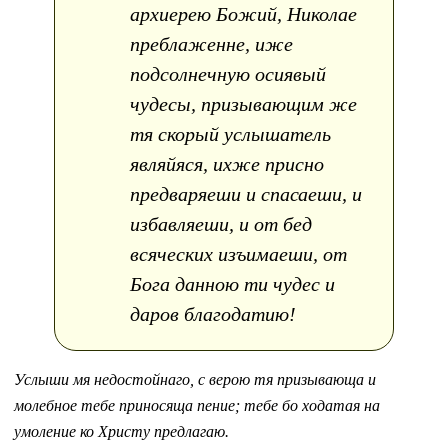
архиерею Божий, Николае
преблаженне, иже
подсолнечную осиявый
чудесы, призывающим же
тя скорый услышатель
являйяся, ихже присно
предваряеши и спасаеши, и
избавляеши, и от бед
всяческих изъимаеши, от
Бога данною ти чудес и
даров благодатию!
Услыши мя недостойнаго, с верою тя призывающа и
молебное тебе приносяща пение; тебе бо ходатая на
умоление ко Христу предлагаю.