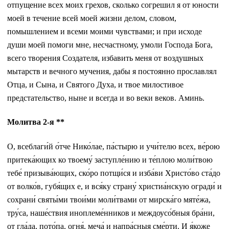
отпущение всех моих грехов, сколько согрешил я от юности
моей в течение всей моей жизни делом, словом,
помышлением и всеми моими чувствами; и при исходе
души моей помоги мне, несчастному, умоли Господа Бога,
всего творения Создателя, избавить меня от воздушных
мытарств и вечного мучения, дабы я постоянно прославлял
Отца, и Сына, и Святого Духа, и твое милостивое
предстательство, ныне и всегда и во веки веков. Аминь.
Молитва 2-я **
О, всеблаги́й о́тче Нико́лае, па́стырю и учи́телю всех, ве́рою
притека́ющих ко твоему́ заступле́нию и те́плою моли́твою
тебе́ призыва́ющих, ско́ро потщи́ся и изба́ви Христо́во ста́до
от волко́в, губя́щих е, и вся́ку страну́ христиа́нскую огради́ и
сохрани́ святы́ми твои́ми моли́твами от мирска́го мяте́жа,
тру́са, наше́ствия иноплеме́нников и междоусо́бныя бра́ни,
от гла́да, пото́па, огня́, меча́ и напра́сныя сме́рти. И я́коже