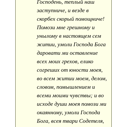
Господень, теплый наш
заступниче, и везде в
скорбех скорый помощниче!
Помози мне грешному и
унылому в настоящем сем
житии, умоли Господа Бога
даровати ми оставление
всех моих грехов, елико
согреших от юности моея,
во всем житии моем, делом,
словом, помышлением и
всеми моими чувствы; и во
исходе души моея помози ми
окаянному, умоли Господа
Бога, всея твари Содетеля,