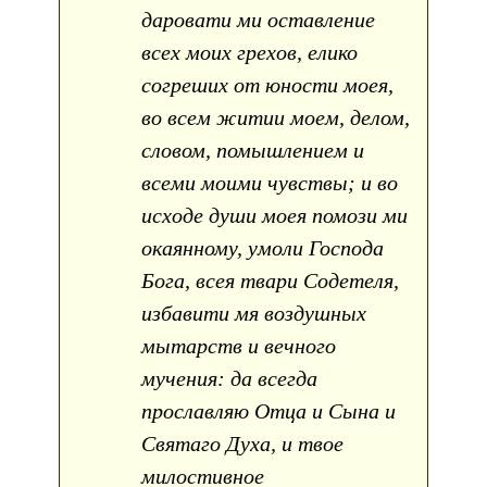
даровати ми оставление
всех моих грехов, елико
согреших от юности моея,
во всем житии моем, делом,
словом, помышлением и
всеми моими чувствы; и во
исходе души моея помози ми
окаянному, умоли Господа
Бога, всея твари Содетеля,
избавити мя воздушных
мытарств и вечного
мучения: да всегда
прославляю Отца и Сына и
Святаго Духа, и твое
милостивное