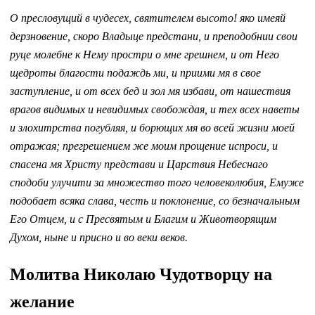
О пресловущий в чудесех, святителем высото! яко имеяй
дерзновение, скоро Владыце предстани, и преподобнии свои
руце молебне к Нему простри о мне грешнем, и от Него
щедроты благости подаждь ми, и приими мя в свое
заступление, и от всех бед и зол мя избави, от нашествия
врагов видимых и невидимых свобождая, и тех всех наветы
и злохитрства погубляя, и борющих мя во всей жизни моей
отражая; прегрешением же моим прощение испроси, и
спасена мя Христу представи и Царствия Небеснаго
сподоби улучити за множество того человеколюбия, Емуже
подобает всяка слава, честь и поклонение, со безначальным
Его Отцем, и с Пресвятым и Благим и Животворящим
Духом, ныне и присно и во веки веков.
Молитва Николаю Чудотворцу на
желание