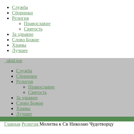
Служба
Сборники
Религия
Православие
Святость
За здравие
Слово Божие
Храмы
Лучшее
qkid.top
Служба
Сборники
Религия
Православие
Святость
За здравие
Слово Божие
Храмы
Лучшее
Главная
Религия
Молитва к Св Николаю Чудотворцу