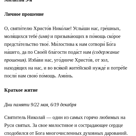
Личное прошение
О, святи́телю Христо́в Нико́лае! Услы́ши нас, гре́шных,
моля́щихся тебе́
(имя)
и призыва́ющих в по́мощь ско́рое
предста́тельство твое́. Ми́лостива к нам сотвори́ Бо́га
на́шего, да по Свое́й бла́гости пода́ст нам
(содержание
прошения)
. Изба́ви нас, уго́дниче Христо́в, от зол,
находя́щих на нас, и во вся́кой жите́йской нужде́ и потре́бе
посли́ нам свою́ по́мощь. Ами́нь.
Краткое житие
Дни памяти 9/22 мая, 6/19 декабря
Святитель Николай — один из самых горячо любимых на
Руси святых. За свое милостивое и сострадающее сердце
сподобился от Бога многочисленных духовных дарований.