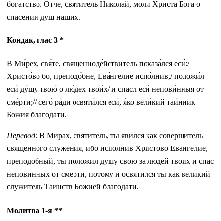
богатство. Отче, святитель Николай, моли Христа Бога о
спасении душ наших.
Кондак, глас 3 *
В Ми́рех, свя́те, священноде́йствитель показа́лся еси́:/
Христо́во бо, преподо́бне, Ева́нгелие испо́лнив,/ положи́л
еси́ ду́шу твою́ о лю́дех твои́х/ и спасл еси́ непови́нныя от
сме́рти;// сего́ ра́ди освяти́лся еси́, я́ко вели́кий таи́нник
Бо́жия благода́ти.
Перевод:
В Мирах, святитель, ты явился как совершитель
священного служения, ибо исполнив Христово Евангелие,
преподобный, ты положил душу свою за людей твоих и спас
неповинных от смерти, потому и освятился ты как великий
служитель Таинств Божией благодати.
Молитва 1-я ** ​