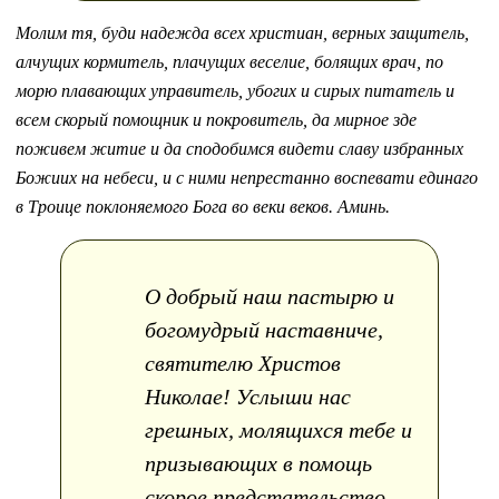
Молим тя, буди надежда всех христиан, верных защитель,
алчущих кормитель, плачущих веселие, болящих врач, по
морю плавающих управитель, убогих и сирых питатель и
всем скорый помощник и покровитель, да мирное зде
поживем житие и да сподобимся видети славу избранных
Божиих на небеси, и с ними непрестанно воспевати единаго
в Троице поклоняемого Бога во веки веков. Аминь.
О добрый наш пастырю и
богомудрый наставниче,
святителю Христов
Николае! Услыши нас
грешных, молящихся тебе и
призывающих в помощь
скорое предстательство