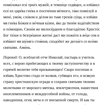
поми́ловал еси́ трие́х муже́й, в темни́це седя́щих, и изба́вил
еси́ их царе́ва гне́ва и посече́ния ме́чного, та́ко поми́луй и
мене́, умо́м, сло́вом и де́лом во тьме грехо́в су́ща, и изба́ви
мя гне́ва Бо́жия и ве́чныя ка́зни, я́ко да твои́м хода́тайством
и по́мощию, Свои́м же милосе́рдием и благода́тию Христо́с
Бог ти́хое и безгре́шное житие́ даст ми пожи́ти в ве́це сем и
изба́вит мя шу́ияго стоя́ния, сподо́бит же десна́го со все́ми
святы́ми. Ами́нь.
Перевод:
О, всеблагой отче Николай, пастырь и учитель
всех, с верою прибегающих к твоему заступничеству и в
горячей молитве тебя призывающих! Скоро поспеши и
избавь Христово стадо от волков, губящих его, и всякую
страну христианскую огради и сохрани святыми твоими
молитвами от мирского мятежа, землетрясения, нашествия
иноплеменников и междоусобной войны, от голода,
наводнения, огня, меча и от внезапной смерти. И как ты