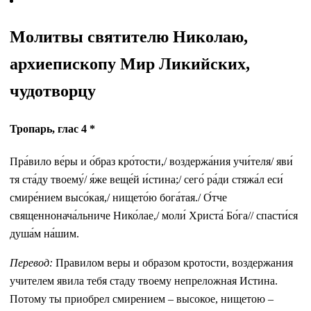
Молитвы святителю Николаю,
архиепископу Мир Ликийских,
чудотворцу
Тропарь, глас 4 *
Пра́вило ве́ры и о́браз кро́тости,/ воздержа́ния учи́теля/ яви́
тя ста́ду твоему́/ я́же веще́й и́стина;/ сего́ ра́ди стяжа́л еси́
смире́нием высо́кая,/ нището́ю бога́тая./ О́тче
священнонача́льниче Нико́лае,/ моли́ Христа́ Бо́га// спасти́ся
душа́м на́шим.
Перевод:
Правилом веры и образом кротости, воздержания
учителем явила тебя стаду твоему непреложная Истина.
Потому ты приобрел смирением – высокое, нищетою –