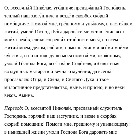
О, всесвяты́й Нико́лае, уго́дниче преизря́дный Госпо́день,
теплый наш засту́пниче и везде́ в скорбех ско́рый
помо́щниче. Помози́ мне, гре́шному и уны́лому, в настоя́щем
житии́, умоли́ Го́спода Бо́га дарова́ти ми оставле́ние всех
мои́х грехо́в, ели́ко согреши́х от ю́ности моея́, во всем
житии́ мое́м, де́лом, сло́вом, помышле́нием и все́ми мои́ми
чу́вствы, и во исхо́де души́ моея́ помози́ ми, окая́нному,
умоли́ Го́спода Бо́га, всея́ тва́ри Соде́теля, изба́вити мя
возду́шных мыта́рств и ве́чнаго муче́ния, да всегда́
прославля́ю Отца́, и Сы́на, и Свята́го Ду́ха и твое́
ми́лостивное предста́тельство, ны́не, и при́сно, и во ве́ки
веко́в. Ами́нь.
Перевод:
О, всесвятой Николай, преславный служитель
Господень, горячий наш заступник, и везде в скорбях
скорый помощник! Помоги мне, грешному и унывающему:
в нынешней жизни умоли Господа Бога даровать мне