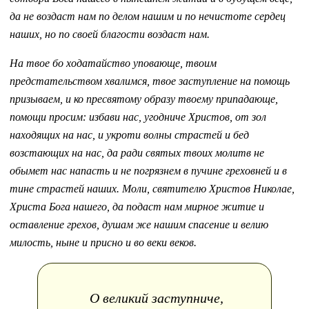
да не воздаст нам по делом нашим и по нечистоте сердец
наших, но по своей благости воздаст нам.
На твое бо ходатайство уповающе, твоим
предстательством хвалимся, твое заступление на помощь
призываем, и ко пресвятому образу твоему припадающе,
помощи просим: избави нас, угодниче Христов, от зол
находящих на нас, и укроти волны страстей и бед
возстающих на нас, да ради святых твоих молитв не
обымет нас напасть и не погрязнем в пучине греховней и в
тине страстей наших. Моли, святителю Христов Николае,
Христа Бога нашего, да подаст нам мирное житие и
оставление грехов, душам же нашим спасение и велию
милость, ныне и присно и во веки веков.
О великий заступниче,