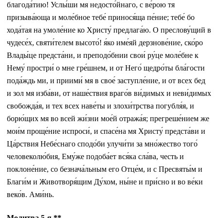
благода́тию! Услы́ши мя недосто́йнаго, с ве́рою тя
призыва́юща и моле́бное тебе́ принося́ща пе́ние; тебе́ бо
хода́тая на умоле́ние ко Христу́ предлага́ю. О преслову́щий в
чудесе́х, святи́телем высото́! я́ко име́яй дерзнове́ние, ско́ро
Влады́це предста́ни, и преподо́бнии свои́ ру́це моле́бне к
Нему́ простри́ о мне гре́шнем, и от Него́ щедро́ты бла́гости
пода́ждь ми, и приими́ мя в свое́ заступле́ние, и от всех бед
и зол мя изба́ви, от наше́ствия враго́в ви́димых и неви́димых
свобожда́я, и тех всех наве́ты и злохи́трства погубля́я, и
борю́щих мя во всей жи́зни мое́й отража́я; прегреше́нием же
мои́м проще́ние испроси́, и спасе́на мя Христу́ предста́ви и
Ца́рствия Небе́снаго сподо́би улучи́ти за мно́жество того́
человеколю́бия, Ему́же подоба́ет вся́ка сла́ва, честь и
поклоне́ние, со безнача́льным его Отце́м, и с Пресвяты́м и
Благи́м и Животворя́щим Ду́хом, ны́не и при́сно и во ве́ки
веко́в. Ами́нь.
Молитва 5-я **