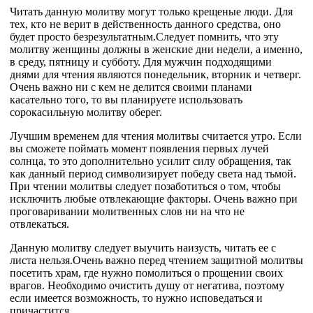
Читать данную молитву могут только крещеные люди. Для
тех, кто не верит в действенность данного средства, оно
будет просто безрезультатным.Следует помнить, что эту
молитву женщины должны в женские дни недели, а именно,
в среду, пятницу и субботу. Для мужчин подходящими
днями для чтения являются понедельник, вторник и четверг.
Очень важно ни с кем не делится своими планами
касательно того, то вы планируете использовать
сорокасильную молитву оберег.
Лучшим временем для чтения молитвы считается утро. Если
вы сможете поймать момент появления первых лучей
солнца, то это дополнительно усилит силу обращения, так
как данный период символизирует победу света над тьмой.
При чтении молитвы следует позаботиться о том, чтобы
исключить любые отвлекающие факторы. Очень важно при
проговаривании молитвенных слов ни на что не
отвлекаться.
Данную молитву следует выучить наизусть, читать ее с
листа нельзя.Очень важно перед чтением защитной молитвы
посетить храм, где нужно помолиться о прощении своих
врагов. Необходимо очистить душу от негатива, поэтому
если имеется возможность, то нужно исповедаться и
причастится.