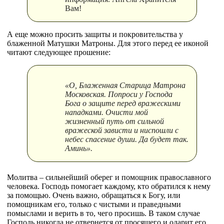
Вам!
А еще можно просить защиты и покровительства у
блаженной Матушки Матроны. Для этого перед ее иконой
читают следующее прошение:
«О, Блаженная Старица Матрона
Московская. Попроси у Господа
Бога о защите перед вражескими
нападками. Очисти мой
жизненный путь от сильной
вражеской зависти и ниспошли с
небес спасение души. Да будет так.
Аминь».
Молитва – сильнейший оберег и помощник православного
человека. Господь помогает каждому, кто обратился к нему
за помощью. Очень важно, обращаться к Богу, или
помощникам его, только с чистыми и праведными
помыслами и верить в то, чего просишь. В таком случае
Господь никогда не отвернется от просящего и одарит его