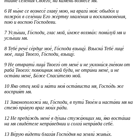
та́йне селе́ния Своего́, на ка́мень вознесе́ мя.
6 И ны́не се вознесе́ главу́ мою, на враги́ моя́: обыдо́х и
пожро́х в селе́нии Его же́ртву хвале́ния и воскликнове́ния,
пою́ и воспою́ Го́сподеви.
7 Услы́ши, Го́споди, глас мой, и́мже воззва́х: поми́луй мя и
услы́ши мя.
8 Тебе́ рече́ се́рдце мое́, Го́спода взыщу́. Взыска́ Тебе́ лице́
мое́, лица́ Твоего́, Го́споди, взыщу́.
9 Не отврати́ лица́ Твоего́ от мене́ и не уклони́ся гне́вом от
раба́ Твоего́: помо́щник мой бу́ди, не отри́ни мене́, и не
оста́ви мене́, Бо́же Спаси́телю мой.
10 Яко отец мой и ма́ти моя́ оста́виста мя, Госпо́дь же
восприя́т мя.
11 Законоположи́ ми, Го́споди, в пути́ Твое́м и наста́ви мя на
стезю́ пра́вую враг мои́х ра́ди.
12 Не преда́ждь мене́ в ду́шы стужа́ющих ми, я́ко воста́ша
на мя свиде́теле непра́веднии и солга́ непра́вда себе́.
13 Ве́рую ви́дети блага́я Госпо́дня на земли́ живы́х.