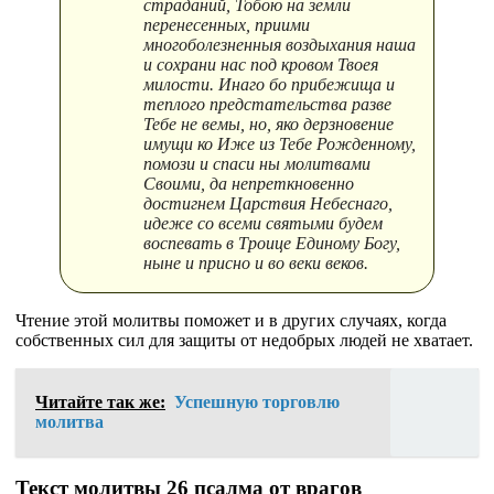
страданий, Тобою на земли
перенесенных, приими
многоболезненныя воздыхания наша
и сохрани нас под кровом Твоея
милости. Инаго бо прибежища и
теплого предстательства разве
Тебе не вемы, но, яко дерзновение
имущи ко Иже из Тебе Рожденному,
помози и спаси ны молитвами
Своими, да непреткновенно
достигнем Царствия Небеснаго,
идеже со всеми святыми будем
воспевать в Троице Единому Богу,
ныне и присно и во веки веков.
Чтение этой молитвы поможет и в других случаях, когда
собственных сил для защиты от недобрых людей не хватает.
Читайте так же:
Успешную торговлю
молитва
Текст молитвы 26 псалма от врагов