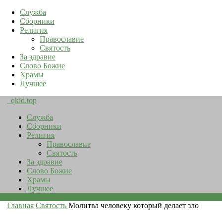
Служба
Сборники
Религия
Православие
Святость
За здравие
Слово Божие
Храмы
Лучшее
qkid.top
Служба
Сборники
Религия
Православие
Святость
За здравие
Слово Божие
Храмы
Лучшее
Главная
Святость
Молитва человеку который делает зло