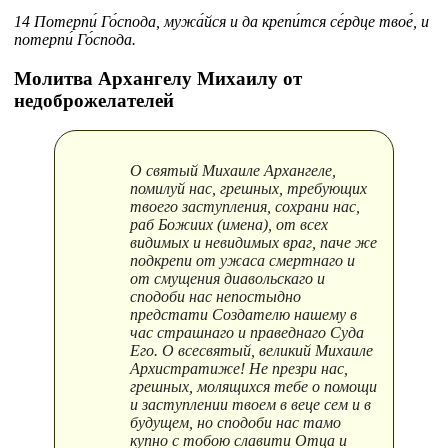
14 Потерпи́ Го́спода, мужа́йся и да крепи́тся се́рдце твое́, и
потерпи́ Го́спода.
Молитва Архангелу Михаилу от
недоброжелателей
О святый Михаиле Архангеле,
помилуй нас, грешных, требующих
твоего заступления, сохрани нас,
раб Божиих (имена), от всех
видимых и невидимых враг, паче же
подкрепи от ужаса смертнаго и
от смущения диавольскаго и
сподоби нас непостыдно
предстати Создателю нашему в
час страшнаго и праведнаго Суда
Его. О всесвятый, великий Михаиле
Архистратиже! Не презри нас,
грешных, молящихся тебе о помощи
и заступлении твоем в веце сем и в
будущем, но сподоби нас тамо
купно с тобою славити Отца и