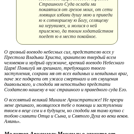
Страшного Суда ослаби ми
покаятися от грехов моих, от сети
ловящих избави душу мою и приведи
ю к сотворшему ю Богу, селящему
на херувимех, и молися о ней
прилежно, да твоим ходатайством
поедет ю в место покойное.
О грозный воеводо небесных сил, предстателю всех у
Престола Владыки Христа, хранителю твердый всем
человеком и мудрый оружниче, крепкий воеводо Небеснаго
Царя! Помилуй мя грешнаго, требующаго твоего
заступления, сохрани мя от всех видимых и невидимых враг,
паче же подкрепи от ужаса смертнаго и от смущения
диавольского, и сподоби мя непостыдно предстати
Создателю нашему в час страшного и праведного суда Его.
О всесвятый великий Михаиле Архистратиже! Не презри
мене грешнаго, молящегося тебе о помощи и заступлении
твоем в веце сем и в будущем, но сподоби мя тамо купно с
тобою славити Отца и Сына, и Святого Духа во веки веков.
Аминь».
Молитва Архангелу Михаилу о защите от