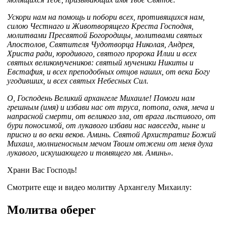
Ускори нам на помощь и побори всех, противящихся нам,
силою Честнаго и Животворящего Креста Господня,
молитвами Пресвятой Богородицы, молитвами святых
Апостолов, Святителя Чудотворца Николая, Андрея,
Христа ради, юродивого, святого пророка Илии и всех
святых великомучеников: святый мученики Никиты и
Евстафия, и всех преподобных отцов наших, от века Богу
угодивших, и всех святых Небесных Сил.
О, Господень Великий архангеле Михаиле! Помоги нам
грешным (имя) и избави нас от труса, потопа, огня, меча и
напрасной смерти, от великого зла, от врага льстивого, от
бури поносимой, от лукавого избави нас навсегда, ныне и
присно и во веки веков. Аминь. Святой Архистратиг Божий
Михаил, молниеносным мечом Твоим отжени от меня духа
лукавого, искушающего и томящего мя. Аминь».
Храни Вас Господь!
Смотрите еще и видео молитву Архангелу Михаилу:
Молитва оберег