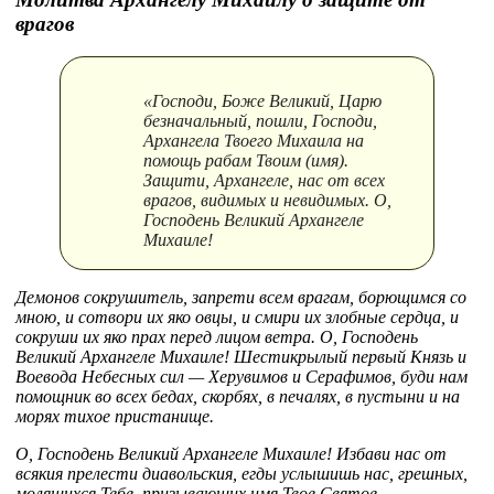
врагов
«Господи, Боже Великий, Царю
безначальный, пошли, Господи,
Архангела Твоего Михаила на
помощь рабам Твоим (имя).
Защити, Архангеле, нас от всех
врагов, видимых и невидимых. О,
Господень Великий Архангеле
Михаиле!
Демонов сокрушитель, запрети всем врагам, борющимся со
мною, и сотвори их яко овцы, и смири их злобные сердца, и
сокруши их яко прах перед лицом ветра. О, Господень
Великий Архангеле Михаиле! Шестикрылый первый Князь и
Воевода Небесных сил — Херувимов и Серафимов, буди нам
помощник во всех бедах, скорбях, в печалях, в пустыни и на
морях тихое пристанище.
О, Господень Великий Архангеле Михаиле! Избави нас от
всякия прелести диавольския, егды услышишь нас, грешных,
молящихся Тебе, призывающих имя Твое Святое.