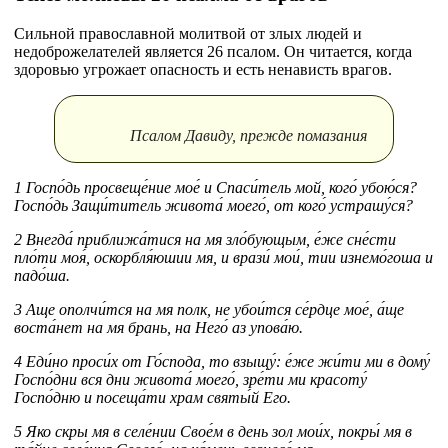
Сильной православной молитвой от злых людей и
недоброжелателей является 26 псалом. Он читается, когда
здоровью угрожает опасность и есть ненависть врагов.
Псалом Давиду, прежде помазания
1 Госпо́дь просвеще́ние мое́ и Спаси́тель мой, кого́ убою́ся?
Госпо́дь Защи́титель живота́ моего́, от кого́ устрашу́ся?
2 Внегда́ приближа́тися на мя зло́бующым, е́же сне́сти
пло́ти моя́, оскорбля́юшии мя, и врази́ мои́, тии изнемо́гоша и
падо́ша.
3 Аще ополчи́тся на мя полк, не убои́тся се́рдце мое́, а́ще
воста́нет на мя брань, на Него́ аз упова́ю.
4 Еди́но проси́х от Го́спода, то взыщу́: е́же жи́ти ми в дому́
Госпо́дни вся дни живота́ моего́, зре́ти ми красоту́
Госпо́дню и посеща́ти храм святы́й Его.
5 Яко скры мя в селе́нии Свое́м в день зол мои́х, покры́ мя в