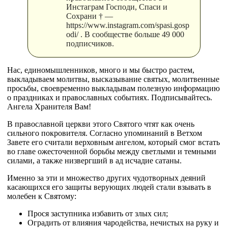
Инстаграм Господи, Спаси и
Сохрани † —
https://www.instagram.com/spasi.gosp
odi/ . В сообществе больше 49 000
подписчиков.
Нас, единомышленников, много и мы быстро растем,
выкладываем молитвы, высказывание святых, молитвенные
просьбы, своевременно выкладывам полезную информацию
о праздниках и православных событиях. Подписывайтесь.
Ангела Хранителя Вам!
В православной церкви этого Святого чтят как очень
сильного покровителя. Согласно упоминаний в Ветхом
Завете его считали верховным ангелом, который смог встать
во главе ожесточенной борьбы между светлыми и темными
силами, а также низвергший в ад исчадие сатаны.
Именно за эти и множество других чудотворных деяний
касающихся его защиты верующих людей стали взывать в
молебен к Святому:
Прося заступника избавить от злых сил;
Оградить от влияния чародейства, нечистых на руку и